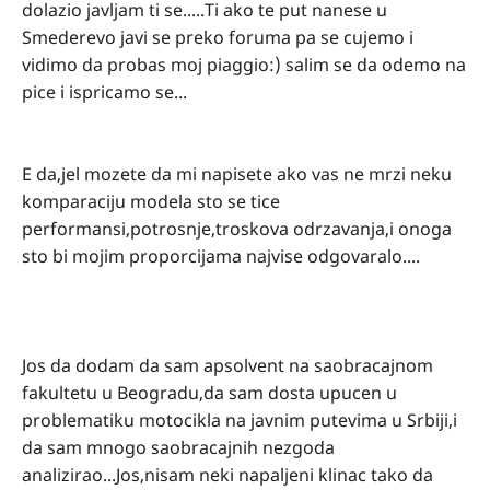
dolazio javljam ti se.....Ti ako te put nanese u
Smederevo javi se preko foruma pa se cujemo i
vidimo da probas moj piaggio:) salim se da odemo na
pice i ispricamo se...
E da,jel mozete da mi napisete ako vas ne mrzi neku
komparaciju modela sto se tice
performansi,potrosnje,troskova odrzavanja,i onoga
sto bi mojim proporcijama najvise odgovaralo....
Jos da dodam da sam apsolvent na saobracajnom
fakultetu u Beogradu,da sam dosta upucen u
problematiku motocikla na javnim putevima u Srbiji,i
da sam mnogo saobracajnih nezgoda
analizirao...Jos,nisam neki napaljeni klinac tako da