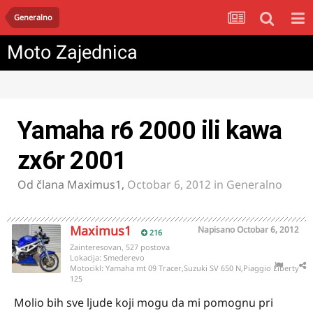
Generalno
Moto Zajednica
Yamaha r6 2000 ili kawa
zx6r 2001
Od člana
Maximus1
,
Octobar 6, 2012
in
Generalno
Maximus1
Napisano
Octobar 6, 2012
216
Zainteresovan, 527 postova
Lokacija:
Smederevo
Motocikl:
Yamaha mt 09 Tracer,Suzuki SV 650 N,Piaggio Liberty
125
Molio bih sve ljude koji mogu da mi pomognu pri