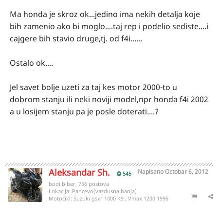
Ma honda je skroz ok...jedino ima nekih detalja koje
bih zamenio ako bi moglo....taj rep i podelio sediste....i
cajgere bih stavio druge,tj. od f4i......
Ostalo ok....
Jel savet bolje uzeti za taj kes motor 2000-to u
dobrom stanju ili neki noviji model,npr honda f4i 2002
a u losijem stanju pa je posle doterati....?
Aleksandar Sh.
Napisano
Octobar 6, 2012
545
bodi biber, 756 postova
Lokacija:
Pancevo(vazdusna banja)
Motocikl:
Suzuki gsxr 1000 K9 , Vmax 1200 1996