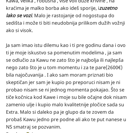
Kawa, velika , robusna , više voli duže krivine , na
kraćima je malko borba ako ideš sporije, i
zuzetno
lako se vozi
. Malo je rastojanje od nogostupa do
sedišta i može ti biti neudobnija prilikom dužih vožnji
ako si visok.
Ja sam imao istu dilemu kao i ti pre godinu dana i ovo
ti je moje iskustvo sa pomenutim modelima , ja sam
se odlučio za Kawu ne zato što je najbolja ili najlepša
nego zato što je u tom momentu i za te pare(2600€)
bila najočuvanija . I ako sam moram priznati bio
skeptičan jer sam je kupio po preporuci nisam je ni
probao nisam se ni jednog momenta pokajao. Što se
tiče kočnica kod Kawe i moje su bile očajne dok nisam
zamenio ulje i kupio malo kvalitetnije pločice sada su
Extra. Malo si daleko pa je glupo da te zovem da
probaš Kawu jedno pre podne ali ako te put nanese u
NS smatraj se pozvanim.