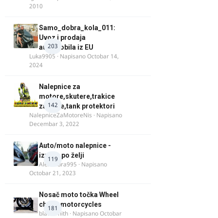
2010
Samo_dobra_kola_011:
Uvoz i prodaja
203
automobila iz EU
Luka9905
· Napisano
Octobar 14,
2024
Nalepnice za
motore,skutere,trakice
142
za felne,tank protektori
NalepniceZaMotoreNis
· Napisano
Decembar 3, 2022
Auto/moto nalepnice -
izrada po želji
119
Alexandra995
· Napisano
Octobar 21, 2023
Nosač moto točka Wheel
chock motorcycles
181
blacksmith
· Napisano
Octobar