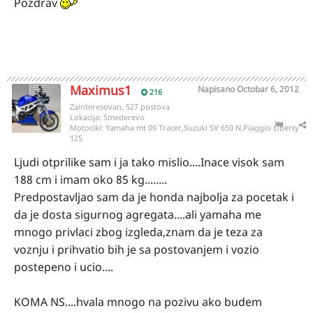
Pozdrav
Maximus1
Napisano
Octobar 6, 2012
216
Zainteresovan, 527 postova
Lokacija:
Smederevo
Motocikl:
Yamaha mt 09 Tracer,Suzuki SV 650 N,Piaggio Liberty
125
Ljudi otprilike sam i ja tako mislio....Inace visok sam
188 cm i imam oko 85 kg........
Predpostavljao sam da je honda najbolja za pocetak i
da je dosta sigurnog agregata....ali yamaha me
mnogo privlaci zbog izgleda,znam da je teza za
voznju i prihvatio bih je sa postovanjem i vozio
postepeno i ucio....
KOMA NS....hvala mnogo na pozivu ako budem