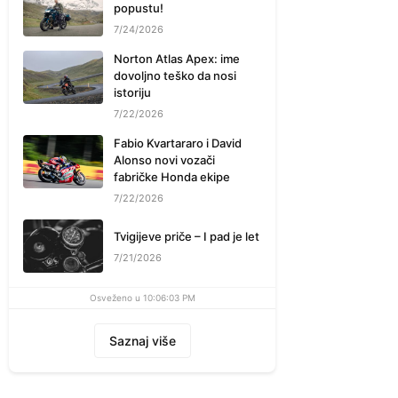
popustu!
7/24/2026
Norton Atlas Apex: ime
dovoljno teško da nosi
istoriju
7/22/2026
Fabio Kvartararo i David
Alonso novi vozači
fabričke Honda ekipe
7/22/2026
Tvigijeve priče – I pad je let
7/21/2026
Osveženo u 10:06:03 PM
Saznaj više