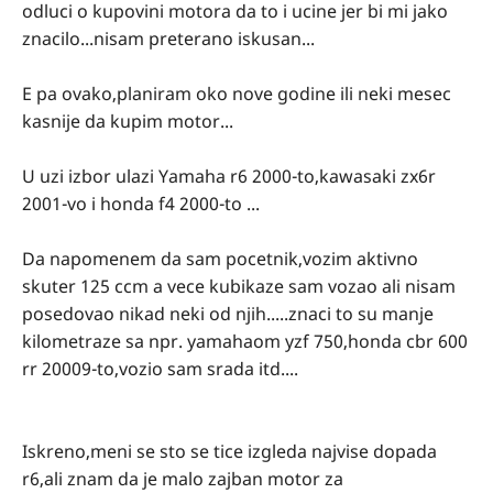
odluci o kupovini motora da to i ucine jer bi mi jako
znacilo...nisam preterano iskusan...
E pa ovako,planiram oko nove godine ili neki mesec
kasnije da kupim motor...
U uzi izbor ulazi Yamaha r6 2000-to,kawasaki zx6r
2001-vo i honda f4 2000-to ...
Da napomenem da sam pocetnik,vozim aktivno
skuter 125 ccm a vece kubikaze sam vozao ali nisam
posedovao nikad neki od njih.....znaci to su manje
kilometraze sa npr. yamahaom yzf 750,honda cbr 600
rr 20009-to,vozio sam srada itd....
Iskreno,meni se sto se tice izgleda najvise dopada
r6,ali znam da je malo zajban motor za