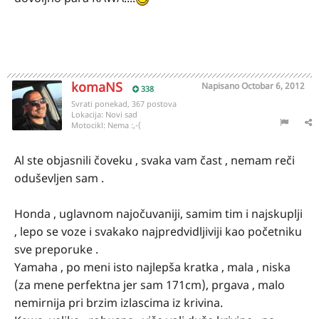
komaNS
Napisano
Octobar 6, 2012
338
Svrati ponekad, 367 postova
Lokacija:
Novi sad
Motocikl:
Nema :,-(
Al ste objasnili čoveku , svaka vam čast , nemam reči
oduševljen sam .
Honda , uglavnom najočuvaniji, samim tim i najskuplji
, lepo se voze i svakako najpredvidljiviji kao početniku
sve preporuke .
Yamaha , po meni isto najlepša kratka , mala , niska
(za mene perfektna jer sam 171cm), prgava , malo
nemirnija pri brzim izlascima iz krivina.