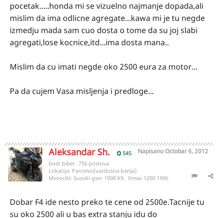
pocetak.....honda mi se vizuelno najmanje dopada,ali
mislim da ima odlicne agregate...kawa mi je tu negde
izmedju mada sam cuo dosta o tome da su joj slabi
agregati,lose kocnice,itd...ima dosta mana..
Mislim da cu imati negde oko 2500 eura za motor...
Pa da cujem Vasa misljenja i predloge...
Aleksandar Sh.
Napisano
Octobar 6, 2012
545
bodi biber, 756 postova
Lokacija:
Pancevo(vazdusna banja)
Motocikl:
Suzuki gsxr 1000 K9 , Vmax 1200 1996
Dobar F4 ide nesto preko te cene od 2500e.Tacnije tu
su oko 2500 ali u bas extra stanju idu do