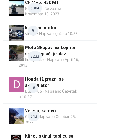
CF Moto 450 MT
5004
NIKOLA 1
· Napisano
Novembar 10, 2023
kupujem motor
5
strugo
· Napisano
Juče u 10:53
Moto Skupovi na kojima
se ne naplaćuje ulaz.
2233
Kum_Mixer
· Napisano
April 16,
2013
Honda f2 prazni se
akomulator
18
Dule1406
· Napisano
Četvrtak
u 10:37
Veselo, kamere
643
GR 46
· Napisano
Octobar 25,
2022
Klincu skinuli tablicu sa