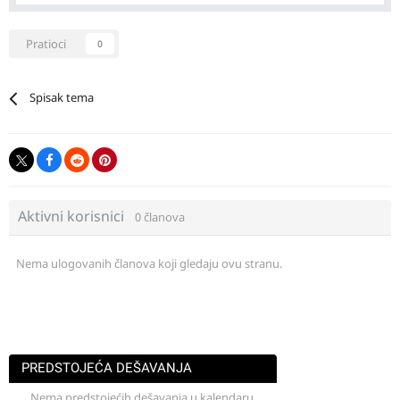
Pratioci
0
Spisak tema
Aktivni korisnici
0 članova
Nema ulogovanih članova koji gledaju ovu stranu.
PREDSTOJEĆA DEŠAVANJA
Nema predstojećih dešavanja u kalendaru.