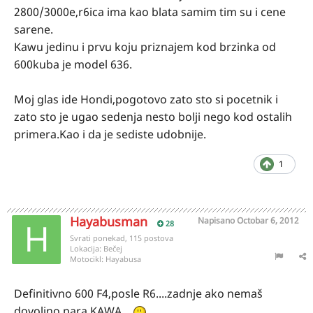
2800/3000e,r6ica ima kao blata samim tim su i cene
sarene.
Kawu jedinu i prvu koju priznajem kod brzinka od
600kuba je model 636.
Moj glas ide Hondi,pogotovo zato sto si pocetnik i
zato sto je ugao sedenja nesto bolji nego kod ostalih
primera.Kao i da je sediste udobnije.
1
Hayabusman
Napisano
Octobar 6, 2012
28
Svrati ponekad, 115 postova
Lokacija:
Bečej
Motocikl:
Hayabusa
Definitivno 600 F4,posle R6....zadnje ako nemaš
dovoljno para KAWA....