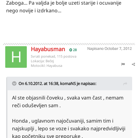
Zaboga... Pa valjda je bolje uzeti starije i ocuvanije
nego novije i izdrkano...
Hayabusman
Napisano
Octobar 7, 2012
28
Svrati ponekad, 115 postova
Lokacija:
Bečej
Motocikl:
Hayabusa
On 6.10.2012. at 16:38, komaNS je napisao:
Al ste objasnili čoveku , svaka vam čast , nemam
reči oduševljen sam .
Honda , uglavnom najočuvaniji, samim tim i
najskuplji , lepo se voze i svakako najpredvidljiviji
kao početniku sve preporuke .