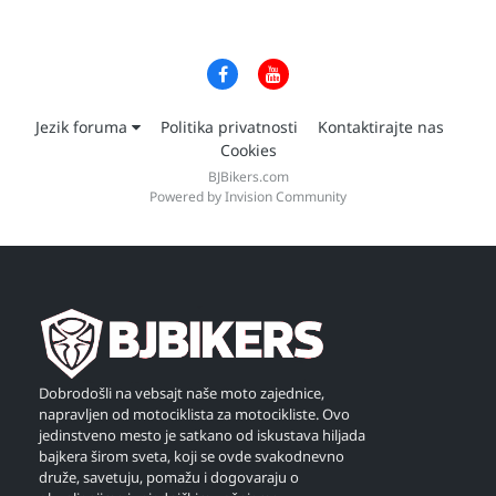
Jezik foruma
Politika privatnosti
Kontaktirajte nas
Cookies
BJBikers.com
Powered by Invision Community
Dobrodošli na vebsajt naše moto zajednice,
napravljen od motociklista za motocikliste. Ovo
jedinstveno mesto je satkano od iskustava hiljada
bajkera širom sveta, koji se ovde svakodnevno
druže, savetuju, pomažu i dogovaraju o