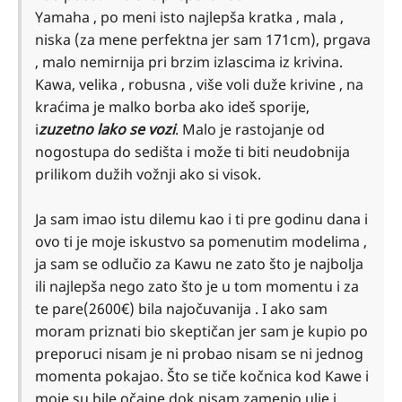
Yamaha , po meni isto najlepša kratka , mala ,
niska (za mene perfektna jer sam 171cm), prgava
, malo nemirnija pri brzim izlascima iz krivina.
Kawa, velika , robusna , više voli duže krivine , na
kraćima je malko borba ako ideš sporije,
i
zuzetno lako se vozi
. Malo je rastojanje od
nogostupa do sedišta i može ti biti neudobnija
prilikom dužih vožnji ako si visok.
Ja sam imao istu dilemu kao i ti pre godinu dana i
ovo ti je moje iskustvo sa pomenutim modelima ,
ja sam se odlučio za Kawu ne zato što je najbolja
ili najlepša nego zato što je u tom momentu i za
te pare(2600€) bila najočuvanija . I ako sam
moram priznati bio skeptičan jer sam je kupio po
preporuci nisam je ni probao nisam se ni jednog
momenta pokajao. Što se tiče kočnica kod Kawe i
moje su bile očajne dok nisam zamenio ulje i