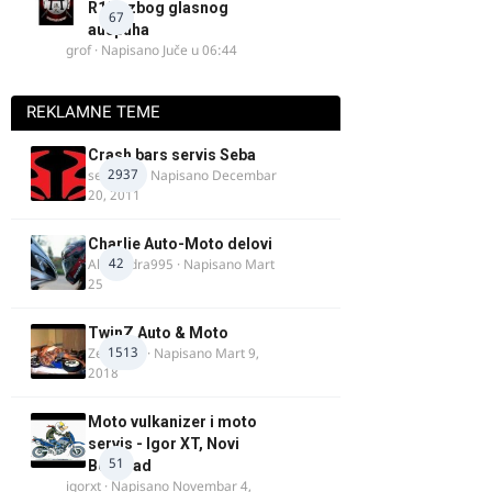
R125 zbog glasnog
67
auspuha
grof
· Napisano
Juče u 06:44
REKLAMNE TEME
Crash bars servis Seba
2937
seba011
· Napisano
Decembar
20, 2011
Charlie Auto-Moto delovi
42
Alexandra995
· Napisano
Mart
25
TwinZ Auto & Moto
1513
Zeljkamp
· Napisano
Mart 9,
2018
Moto vulkanizer i moto
servis - Igor XT, Novi
51
Beograd
igorxt
· Napisano
Novembar 4,