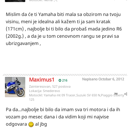
Mislim da će ti Yamaha biti mala sa obzirom na tvoju
visinu, meni je idealna ali kažem ti ja sam kratak
(171cm) , najbolje bi ti bilo da probaš mada jedino R6
(2002g.) , a da je u tom cenovnom rangu se pravi sa
ubrizgavanjem ,
Maximus1
Napisano
Octobar 6, 2012
216
Zainteresovan, 527 postova
Lokacija:
Smederevo
Motocikl:
Yamaha mt 09 Tracer,Suzuki SV 650 N,Piaggio Liberty
125
Pa da...najbolje bi bilo da imam sva tri motora i da ih
vozam po mesec dana i da vidim koji mi najvise
odgovara
al jbg