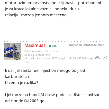
motor uzimam prvenstveno iz ljubavi.....potreban mi
je za krace lokalne voznje i poneku duzu
relaciju...mozda jednom mesecno....
Maximus1
Napisano
Octobar 6, 2012
216
Zainteresovan, 527 postova
Lokacija:
Smederevo
Motocikl:
Yamaha mt 09 Tracer,Suzuki SV 650 N,Piaggio Liberty
125
E da i jel zaista fuel injection mnogo bolji od
karburatora?
U cemu je razlika?
I jel moze na hondi f4 da se podeli sediste i stavi sat
od Honde f4i 2002-go