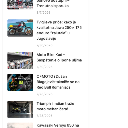
ponovo dostupni –
Trenutna isporuka
8/7/2026
Tvigijeve priče: kako je
kvalitetna Jawa 250 и 175
enduro “zalutala” u
Jugoslaviju
7/30/2026
Moto Bike Kać –
Saopštenje o Ipone uljima
7/30/2026
CFMOTO i Dušan
Blagojević takmiče se na
Red Bull Romaniacs
7/28/2026
Triumph i Indian traže
moto mehaničara!
7/28/2026
Kawasaki Versys 650 na