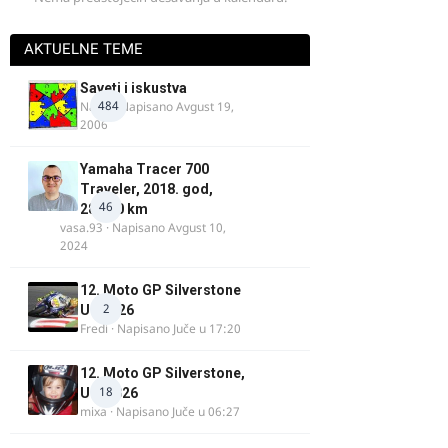
AKTUELNE TEME
Saveti i iskustva
484
Najzli
· Napisano
Avgust 19,
2006
Yamaha Tracer 700
Traveler, 2018. god,
46
28.100 km
vasa.93
· Napisano
Avgust 10,
2024
12. Moto GP Silverstone
2
UK 2026
Fredi
· Napisano
Juče u 17:20
12. Moto GP Silverstone,
18
UK, 2026
mixa
· Napisano
Juče u 06:27