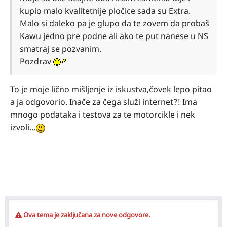
kupio malo kvalitetnije pločice sada su Extra.
Malo si daleko pa je glupo da te zovem da probaš
Kawu jedno pre podne ali ako te put nanese u NS
smatraj se pozvanim.
Pozdrav
To je moje lično mišljenje iz iskustva,čovek lepo pitao
a ja odgovorio. Inače za čega služi internet?! Ima
mnogo podataka i testova za te motorcikle i nek
izvoli...
Ova tema je zaključana za nove odgovore.