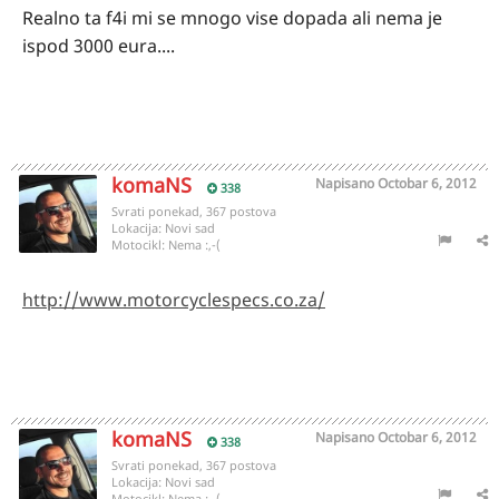
Realno ta f4i mi se mnogo vise dopada ali nema je
ispod 3000 eura....
komaNS
Napisano
Octobar 6, 2012
338
Svrati ponekad, 367 postova
Lokacija:
Novi sad
Motocikl:
Nema :,-(
http://www.motorcyclespecs.co.za/
komaNS
Napisano
Octobar 6, 2012
338
Svrati ponekad, 367 postova
Lokacija:
Novi sad
Motocikl:
Nema :,-(