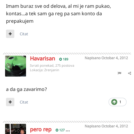
Imam buraz sve od delova, al mi je ram pukao,
kontas...a tek sam ga reg pa sam konto da
prepakujem
Citat
Havarisan
Napisano
Octobar 4, 2012
189
Svrati ponekad, 275 postova
Lokacija:
Zrenjanin
a da ga zavarimo?
Citat
1
Napisano
Octobar 4, 2012
pero rep
127