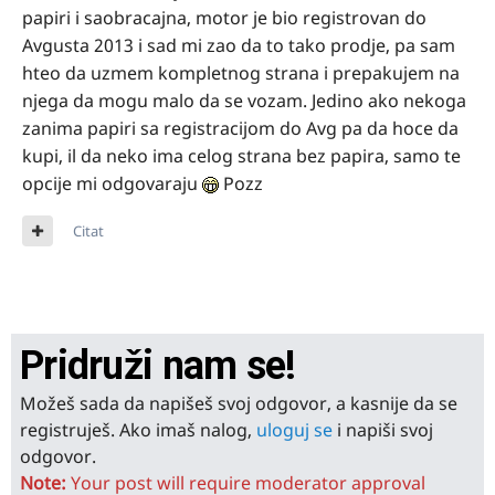
papiri i saobracajna, motor je bio registrovan do
Avgusta 2013 i sad mi zao da to tako prodje, pa sam
hteo da uzmem kompletnog strana i prepakujem na
njega da mogu malo da se vozam. Jedino ako nekoga
zanima papiri sa registracijom do Avg pa da hoce da
kupi, il da neko ima celog strana bez papira, samo te
opcije mi odgovaraju
Pozz
Citat
Pridruži nam se!
Možeš sada da napišeš svoj odgovor, a kasnije da se
registruješ. Ako imaš nalog,
uloguj se
i napiši svoj
odgovor.
Note:
Your post will require moderator approval