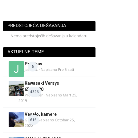
PREDSTOJEĆA DEŠAVANJA
Nema predstojećih dešavanja u kalendaru.
AKTUELNE TEME
Pozdrav
6
jasminc
· Napisano
Pre 5 sati
Kawasaki Versys
650/1000
4326
ProMaster
· Napisano
Mart 25,
2019
Veselo, kamere
616
GR 46
· Napisano
Octobar 25,
2022