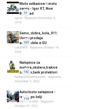
Moto vulkanizer i moto
servis - Igor XT, Novi
51
Beograd
igorxt
· Napisano
Novembar 4,
2010
Samo_dobra_kola_011:
Uvoz i prodaja
203
automobila iz EU
Luka9905
· Napisano
Octobar 14,
2024
Nalepnice za
motore,skutere,trakice
142
za felne,tank protektori
NalepniceZaMotoreNis
· Napisano
Decembar 3, 2022
Auto/moto nalepnice -
izrada po želji
119
Alexandra995
· Napisano
Octobar 21, 2023