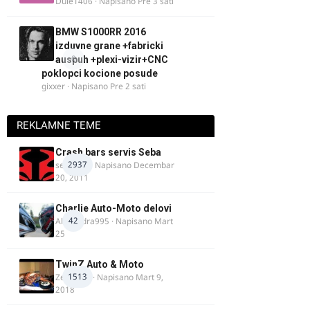
Dule1406
· Napisano
Pre 3 sati
BMW S1000RR 2016
izduvne grane +fabricki
0
auspuh +plexi-vizir+CNC
poklopci kocione posude
gixxer
· Napisano
Pre 2 sati
REKLAMNE TEME
Crash bars servis Seba
2937
seba011
· Napisano
Decembar
20, 2011
Charlie Auto-Moto delovi
42
Alexandra995
· Napisano
Mart
25
TwinZ Auto & Moto
1513
Zeljkamp
· Napisano
Mart 9,
2018