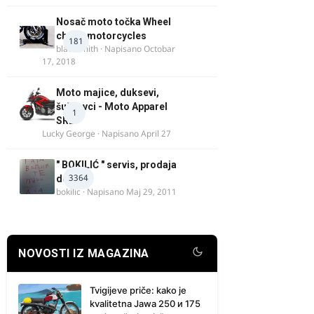
Nosač moto točka Wheel
chock motorcycles
181
blacksmith
· Napisano
Octobar
17, 2018
Moto majice, duksevi,
šuškavci - Moto Apparel
1
SRB
Lucky George
· Napisano
April 27
" BOKILIĆ " servis, prodaja
3364
delova
bokilic
· Napisano
Maj 29, 2011
NOVOSTI IZ MAGAZINA
Tvigijeve priče: kako je
kvalitetna Jawa 250 и 175