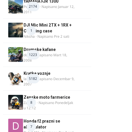
YAMAHA FJR 1300
2174
Petartdm
· Napisano
Januar 12,
2011
DJI Mic Mini 2TX + 1RX +
1
Charging case
Niksha
· Napisano
Pre 2 sati
Drumske kafane
1223
doktor
· Napisano
Mart 18,
2008
Kratke voznje
5182
lalajko
· Napisano
Decembar 9,
2007
Zenske moto farmerice
8
Zarkela
· Napisano
Ponedeljak
u 12:12
Honda f2 prazni se
7
akomulator