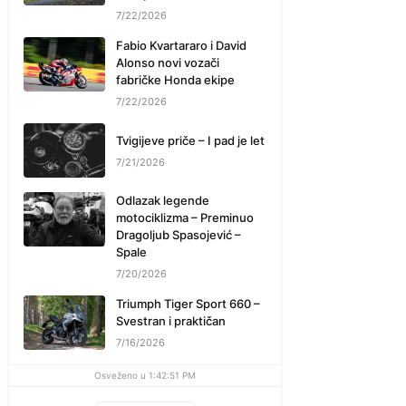
7/22/2026
Fabio Kvartararo i David
Alonso novi vozači
fabričke Honda ekipe
7/22/2026
Tvigijeve priče – I pad je let
7/21/2026
Odlazak legende
motociklizma – Preminuo
Dragoljub Spasojević –
Spale
7/20/2026
Triumph Tiger Sport 660 –
Svestran i praktičan
7/16/2026
Osveženo u 1:42:51 PM