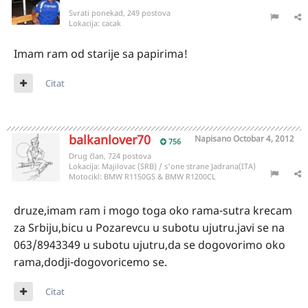
Svrati ponekad, 249 postova
Lokacija:
cacak
Imam ram od starije sa papirima!
Citat
balkanlover70
Napisano
Octobar 4, 2012
756
Drug član, 724 postova
Lokacija:
Majilovac (SRB) / s'one strane Jadrana(ITA)
Motocikl:
BMW R1150GS & BMW R1200CL
druze,imam ram i mogo toga oko rama-sutra krecam
za Srbiju,bicu u Pozarevcu u subotu ujutru.javi se na
063/8943349 u subotu ujutru,da se dogovorimo oko
rama,dodji-dogovoricemo se.
Citat