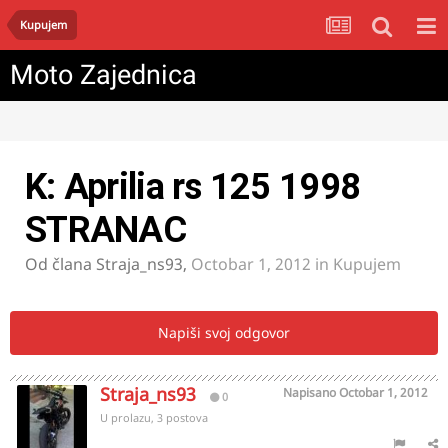
Kupujem
Moto Zajednica
K: Aprilia rs 125 1998
STRANAC
Od člana
Straja_ns93
,
Octobar 1, 2012
in
Kupujem
Napiši svoj odgovor
Straja_ns93
Napisano
Octobar 1, 2012
0
U prolazu, 3 postova