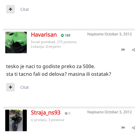
Citat
Havarisan
Napisano
Octobar 3, 2012
189
Svrati ponekad, 275 postova
Lokacija:
Zrenjanin
tesko je naci to godiste preko za 500e.
sta ti tacno fali od delova? masina ili ostatak?
Citat
Straja_ns93
Napisano
Octobar 3, 2012
0
U prolazu, 3 postova