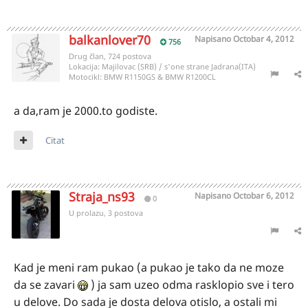
balkanlover70
Napisano
Octobar 4, 2012
756
Drug član, 724 postova
Lokacija:
Majilovac (SRB) / s'one strane Jadrana(ITA)
Motocikl:
BMW R1150GS & BMW R1200CL
a da,ram je 2000.to godiste.
Citat
Straja_ns93
Napisano
Octobar 6, 2012
0
U prolazu, 3 postova
Kad je meni ram pukao (a pukao je tako da ne moze
da se zavari
) ja sam uzeo odma rasklopio sve i tero
u delove. Do sada je dosta delova otislo, a ostali mi