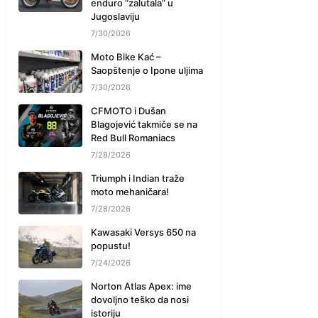
enduro “zalutala” u
Jugoslaviju
7/30/2026
Moto Bike Kać –
Saopštenje o Ipone uljima
7/30/2026
CFMOTO i Dušan
Blagojević takmiče se na
Red Bull Romaniacs
7/28/2026
Triumph i Indian traže
moto mehaničara!
7/28/2026
Kawasaki Versys 650 na
popustu!
7/24/2026
Norton Atlas Apex: ime
dovoljno teško da nosi
istoriju