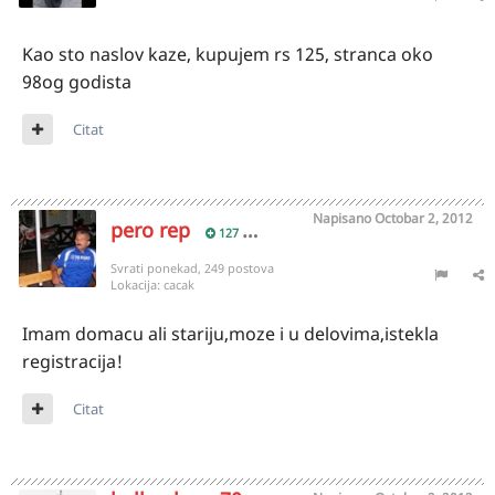
Kao sto naslov kaze, kupujem rs 125, stranca oko
98og godista
Citat
Napisano
Octobar 2, 2012
pero rep
127
Svrati ponekad, 249 postova
Lokacija:
cacak
Imam domacu ali stariju,moze i u delovima,istekla
registracija!
Citat