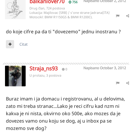
balkanlover70
Napisano
Octobar 2, 2012
756
Drug član, 724 postova
Lokacija:
Majilovac (SRB) / s'one strane Jadrana(ITA)
Motocikl:
BMW R1150GS & BMW R1200CL
do koje cifre pa da ti "dovezemo" jednu inostranu ?
Citat
Straja_ns93
Napisano
Octobar 3, 2012
0
U prolazu, 3 postova
Buraz imam i ja domacu i registrovanu, al u delovima,
zato mi treba stranac...Lako je reci cifru kad nzm ni
kakva je ni nista, okvirno oko 500e, ako mozes da je
dovezes vamo onu koju se dog, aj u inbox pa se
mozemo sve dog?