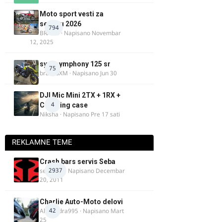
Moto sport vesti za
sezonu 2026
794
BRACO
· Napisano
Novembar
12, 2025
sym symphony 125 sr
75
brankoXM
· Napisano
Jun 30
DJI Mic Mini 2TX + 1RX +
4
Charging case
Niksha
· Napisano
Pre 17 sati
REKLAMNE TEME
Crash bars servis Seba
2937
seba011
· Napisano
Decembar
20, 2011
Charlie Auto-Moto delovi
42
Alexandra995
· Napisano
Mart
25