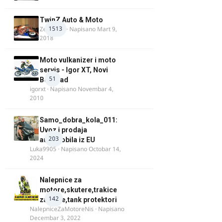
TwinZ Auto & Moto
1513
Zeljkamp
· Napisano
Mart 9,
2018
Moto vulkanizer i moto
servis - Igor XT, Novi
51
Beograd
igorxt
· Napisano
Novembar 4,
2010
Samo_dobra_kola_011:
Uvoz i prodaja
203
automobila iz EU
Luka9905
· Napisano
Octobar 14,
2024
Nalepnice za
motore,skutere,trakice
142
za felne,tank protektori
NalepniceZaMotoreNis
· Napisano
Decembar 3, 2022