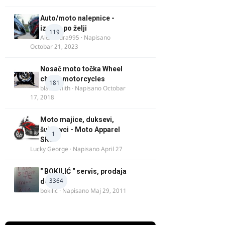
Auto/moto nalepnice -
izrada po želji
119
Alexandra995
· Napisano
Octobar 21, 2023
Nosač moto točka Wheel
chock motorcycles
181
blacksmith
· Napisano
Octobar
17, 2018
Moto majice, duksevi,
šuškavci - Moto Apparel
1
SRB
Lucky George
· Napisano
April 27
" BOKILIĆ " servis, prodaja
3364
delova
bokilic
· Napisano
Maj 29, 2011