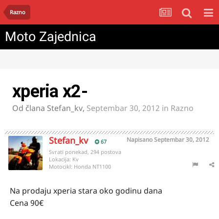
Razno
Moto Zajednica
xperia x2-
Od člana
Stefan_kv
,
Septembar 30, 2012
in
Razno
Stefan_kv
Napisano
Septembar 30, 2012
67
Svrati ponekad, 294 postova
Lokacija:
Kv
Motocikl:
Honda NT1100
Na prodaju xperia stara oko godinu dana
Cena 90€