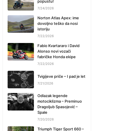
popustu!
7/24/2026
Norton Atlas Apex: ime
dovoljno teško da nosi
istoriju
7/22/2026
Fabio Kvartararo i David
Alonso novi vozači
fabričke Honda ekipe
7/22/2026
Tvigijeve priče – I pad je let
7/21/2026
Odlazak legende
motociklizma – Preminuo
Dragoljub Spasojević –
Spale
7/20/2026
Triumph Tiger Sport 660 –