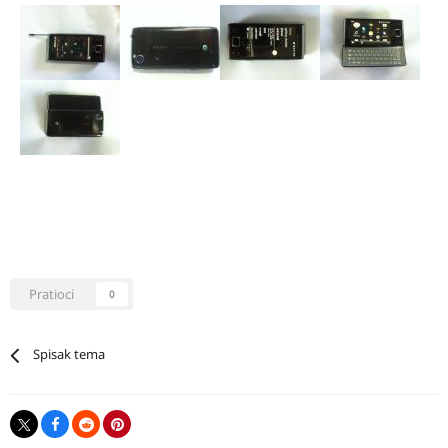
Pratioci
0
Spisak tema