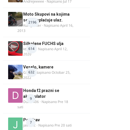
Andrejeeeee
· Napisano
Jul 17
Moto Skupovi na kojima
se ne naplaćuje ulaz.
2196
Kum_Mixer
· Napisano
April 16,
2013
Silkolene FUCHS ulja
614
ktm600
· Napisano
April 12,
2020
Veselo, kamere
632
GR 46
· Napisano
Octobar 25,
2022
Honda f2 prazni se
akomulator
9
Dule1406
· Napisano
Pre 18
sati
Pozdrav
7
jasminc
· Napisano
Pre 20 sati