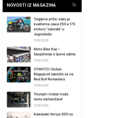
NOVOSTI IZ MAGAZINA
Tvigijeve priče: kako je
kvalitetna Jawa 250 и 175
enduro “zalutala” u
Jugoslaviju
7/30/2026
Moto Bike Kać –
Saopštenje o Ipone uljima
7/30/2026
CFMOTO i Dušan
Blagojević takmiče se na
Red Bull Romaniacs
7/28/2026
Triumph i Indian traže
moto mehaničara!
7/28/2026
Kawasaki Versys 650 na