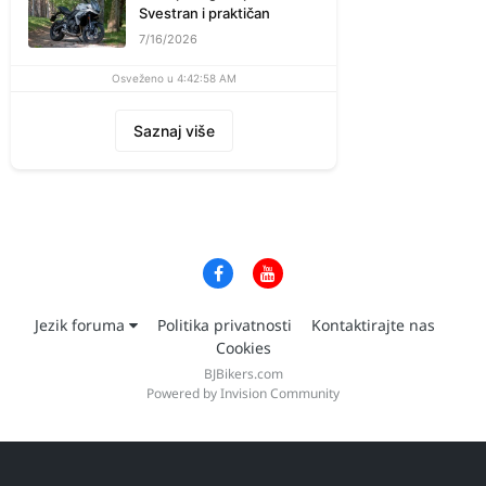
Svestran i praktičan
7/16/2026
Osveženo u 4:42:58 AM
Saznaj više
Jezik foruma
Politika privatnosti
Kontaktirajte nas
Cookies
BJBikers.com
Powered by Invision Community