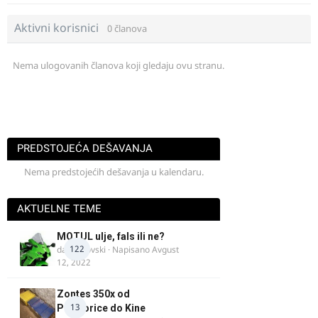
Aktivni korisnici
0 članova
Nema ulogovanih članova koji gledaju ovu stranu.
PREDSTOJEĆA DEŠAVANJA
Nema predstojećih dešavanja u kalendaru.
AKTUELNE TEME
MOTUL ulje, fals ili ne?
122
dalipopovski
· Napisano
Avgust
12, 2022
Zontes 350x od
13
Podgorice do Kine