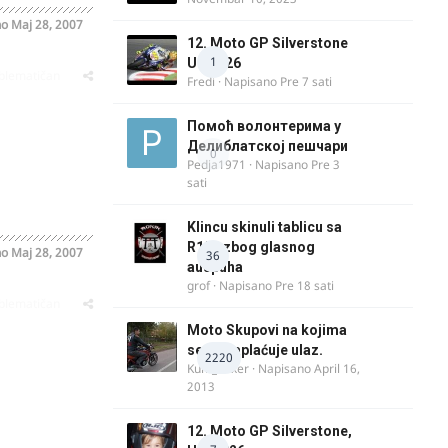
no
Maj 28, 2007
12. Moto GP Silverstone
1
UK 2026
oblematičan
Fredi
· Napisano
Pre 7 sati
Помоћ волонтерима у
Делиблатској пешчари
0
Pedja1971
· Napisano
Pre 3
sati
Klincu skinuli tablicu sa
R125 zbog glasnog
no
Maj 28, 2007
36
auspuha
grof
· Napisano
Pre 18 sati
oblematičan
Moto Skupovi na kojima
se ne naplaćuje ulaz.
2220
Kum_Mixer
· Napisano
April 16,
2013
12. Moto GP Silverstone,