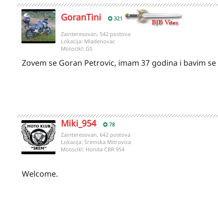
GoranTini
321
Zainteresovan, 542 postova
Lokacija:
Mladenovac
Motocikl:
GS
Zovem se Goran Petrovic, imam 37 godina i bavim se
Miki_954
78
Zainteresovan, 642 postova
Lokacija:
Sremska Mitrovica
Motocikl:
Honda CBR 954
Welcome.