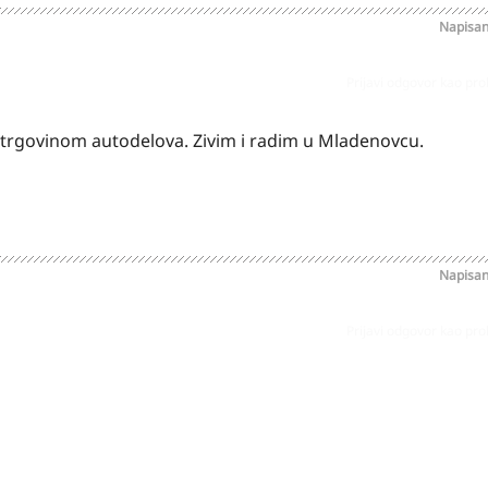
Napisa
Prijavi odgovor kao pr
 trgovinom autodelova. Zivim i radim u Mladenovcu.
Napisa
Prijavi odgovor kao pr