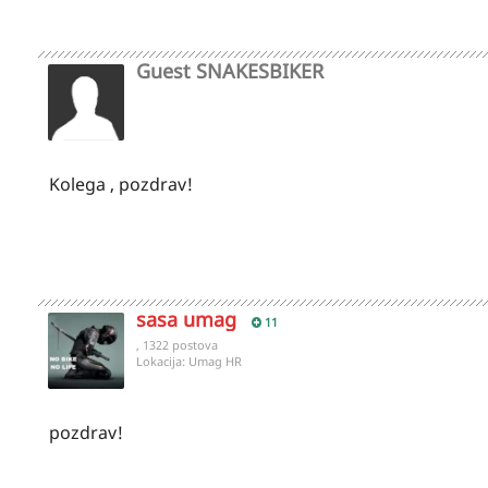
Guest SNAKESBIKER
Kolega , pozdrav!
sasa umag
11
, 1322 postova
Lokacija:
Umag HR
pozdrav!