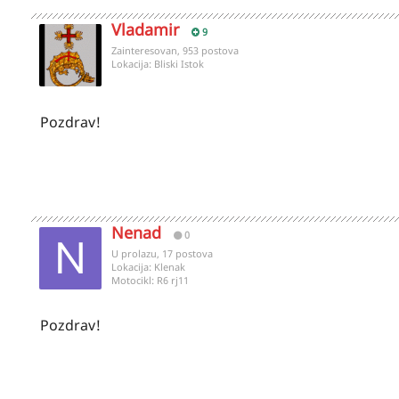
Vladamir
9
Zainteresovan, 953 postova
Lokacija:
Bliski Istok
Pozdrav!
Nenad
0
U prolazu, 17 postova
Lokacija:
Klenak
Motocikl:
R6 rj11
Pozdrav!