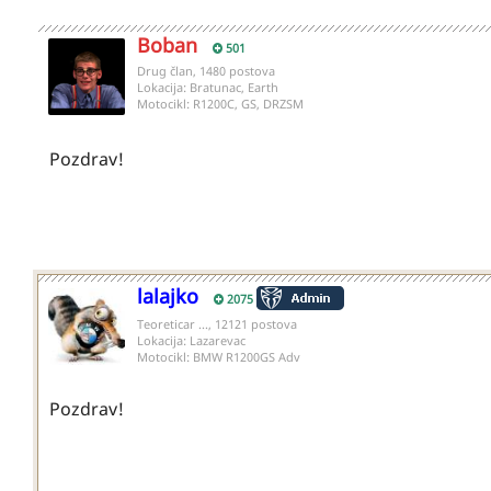
Boban
501
Drug član, 1480 postova
Lokacija:
Bratunac, Earth
Motocikl:
R1200C, GS, DRZSM
Pozdrav!
lalajko
2075
Teoreticar ..., 12121 postova
Lokacija:
Lazarevac
Motocikl:
BMW R1200GS Adv
Pozdrav!