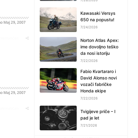
Kawasaki Versys
650 na popustu!
no
Maj 29, 2007
7/24/2026
oblematičan
Norton Atlas Apex:
ime dovoljno teško
da nosi istoriju
7/22/2026
Fabio Kvartararo i
David Alonso novi
vozači fabričke
Honda ekipe
no
Maj 29, 2007
7/22/2026
oblematičan
Tvigijeve priče – I
pad je let
7/21/2026