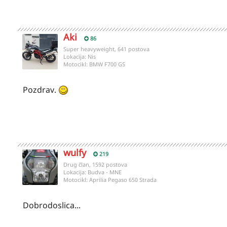
Aki
86
Super heavyweight, 641 postova
Lokacija:
Nis
Motocikl:
BMW F700 GS
Pozdrav.
wulfy
219
Drug član, 1592 postova
Lokacija:
Budva - MNE
Motocikl:
Aprilia Pegaso 650 Strada
Dobrodoslica...