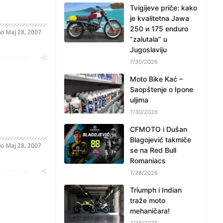
Tvigijeve priče: kako
je kvalitetna Jawa
250 и 175 enduro
no
Maj 28, 2007
“zalutala” u
Jugoslaviju
oblematičan
7/30/2026
Moto Bike Kać –
Saopštenje o Ipone
uljima
7/30/2026
CFMOTO i Dušan
Blagojević takmiče
no
Maj 28, 2007
se na Red Bull
Romaniacs
oblematičan
7/28/2026
Triumph i Indian
traže moto
mehaničara!
7/28/2026