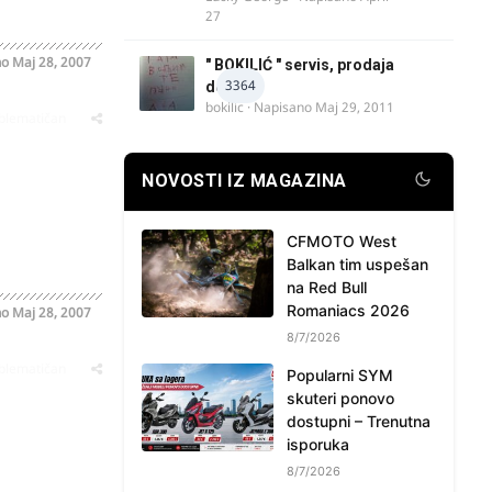
27
no
Maj 28, 2007
" BOKILIĆ " servis, prodaja
3364
delova
bokilic
· Napisano
Maj 29, 2011
oblematičan
NOVOSTI IZ MAGAZINA
CFMOTO West
Balkan tim uspešan
na Red Bull
Romaniacs 2026
no
Maj 28, 2007
8/7/2026
oblematičan
Popularni SYM
skuteri ponovo
dostupni – Trenutna
isporuka
8/7/2026