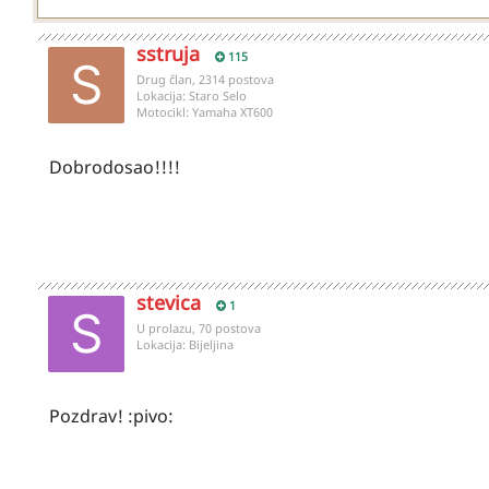
sstruja
115
Drug član, 2314 postova
Lokacija:
Staro Selo
Motocikl:
Yamaha XT600
Dobrodosao!!!!
stevica
1
U prolazu, 70 postova
Lokacija:
Bijeljina
Pozdrav! :pivo: