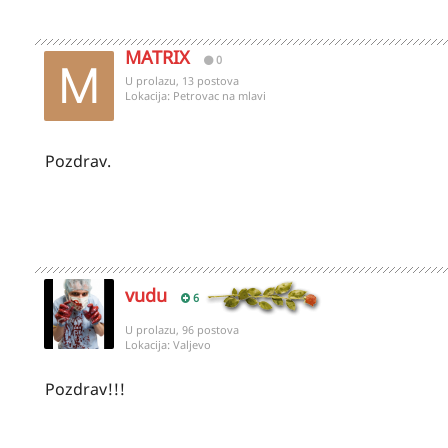
MATRIX
0
U prolazu, 13 postova
Lokacija:
Petrovac na mlavi
Pozdrav.
vudu
6
U prolazu, 96 postova
Lokacija:
Valjevo
Pozdrav!!!