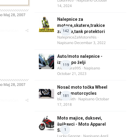
Luka9905
· Napisano
Octobar
14, 2024
no
Maj 28, 2007
Nalepnice za
motore,skutere,trakice
oblematičan
142
za felne,tank protektori
NalepniceZaMotoreNis
·
Napisano
Decembar 3, 2022
Auto/moto nalepnice -
izrada po želji
119
Alexandra995
· Napisano
Octobar 21, 2023
no
Maj 28, 2007
Nosač moto točka Wheel
chock motorcycles
181
blacksmith
· Napisano
Octobar
oblematičan
17, 2018
Moto majice, duksevi,
šuškavci - Moto Apparel
1
SRB
Lucky George
· Napisano
April