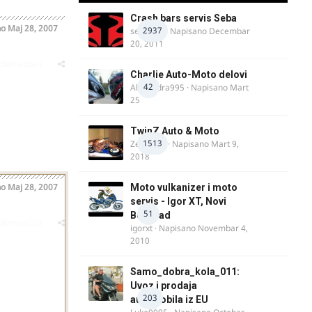
Crash bars servis Seba
no
Maj 28, 2007
2937
seba011
· Napisano
Decembar
20, 2011
oblematičan
Charlie Auto-Moto delovi
42
Alexandra995
· Napisano
Mart
25
TwinZ Auto & Moto
1513
Zeljkamp
· Napisano
Mart 9,
2018
no
Maj 28, 2007
Moto vulkanizer i moto
servis - Igor XT, Novi
51
Beograd
oblematičan
igorxt
· Napisano
Novembar 4,
2010
Samo_dobra_kola_011:
Uvoz i prodaja
203
automobila iz EU