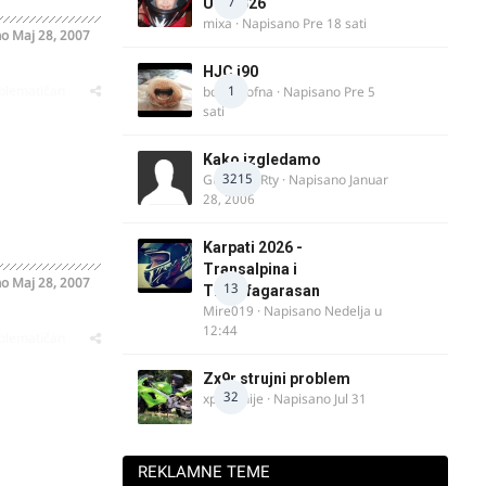
7
UK, 2026
mixa
· Napisano
Pre 18 sati
no
Maj 28, 2007
HJC i90
oblematičan
1
bobi_krofna
· Napisano
Pre 5
sati
Kako izgledamo
3215
Guest diRRty · Napisano
Januar
28, 2006
Karpati 2026 -
Transalpina i
no
Maj 28, 2007
13
Transfagarasan
Mire019
· Napisano
Nedelja u
12:44
oblematičan
Zx9r strujni problem
32
xpetronije
· Napisano
Jul 31
REKLAMNE TEME