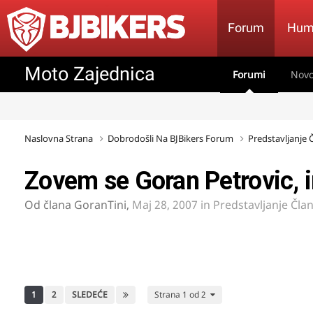
Forum
Hum
Moto Zajednica
Forumi
Novo
Naslovna Strana
Dobrodošli Na BJBikers Forum
Predstavljanje
Zovem se Goran Petrovic,
Od člana
GoranTini
,
Maj 28, 2007
in
Predstavljanje Čla
1
2
SLEDEĆE
Strana 1 od 2