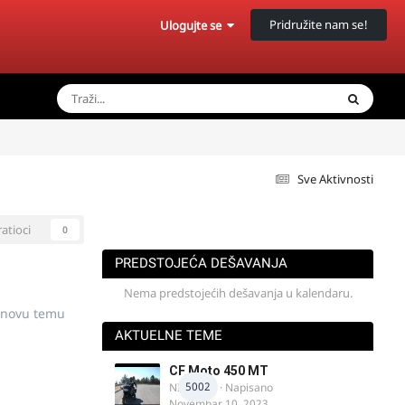
Pridružite nam se!
Ulogujte se
Sve Aktivnosti
ratioci
0
PREDSTOJEĆA DEŠAVANJA
Nema predstojećih dešavanja u kalendaru.
 novu temu
AKTUELNE TEME
CF Moto 450 MT
5002
NIKOLA 1
· Napisano
Novembar 10, 2023