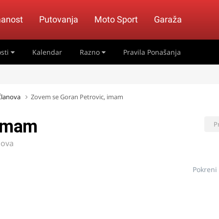
anost
Putovanja
Moto Sport
Garaža
sti
Kalendar
Razno
Pravila Ponašanja
 Članova
Zovem se Goran Petrovic, imam
 imam
P
nova
Pokreni