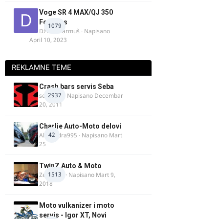
Voge SR 4 MAX/QJ 350
Fortress
1079
Džim Džarmuš
· Napisano
April 10, 2023
REKLAMNE TEME
Crash bars servis Seba
2937
seba011
· Napisano
Decembar
20, 2011
Charlie Auto-Moto delovi
42
Alexandra995
· Napisano
Mart
25
TwinZ Auto & Moto
1513
Zeljkamp
· Napisano
Mart 9,
2018
Moto vulkanizer i moto
servis - Igor XT, Novi