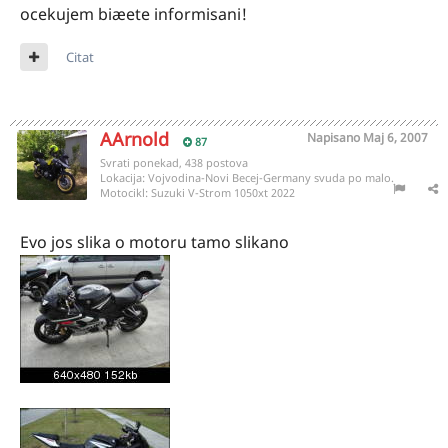
ocekujem biæete informisani!
Citat
AArnold
Napisano
Maj 6, 2007
87
Svrati ponekad, 438 postova
Lokacija:
Vojvodina-Novi Becej-Germany svuda po malo.
Motocikl:
Suzuki V-Strom 1050xt 2022
Evo jos slika o motoru tamo slikano