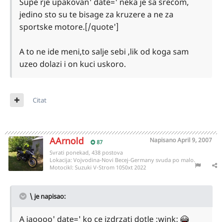
Supe rje upakovan' date=' neka je sa srecom,
jedino sto su te bisage za kruzere a ne za
sportske motore.[/quote']
A to ne ide meni,to salje sebi ,lik od koga sam
uzeo dolazi i on kuci uskoro.
Citat
AArnold
Napisano
April 9, 2007
87
Svrati ponekad, 438 postova
Lokacija:
Vojvodina-Novi Becej-Germany svuda po malo.
Motocikl:
Suzuki V-Strom 1050xt 2022
\ je napisao:
A jaoooo' date=' ko ce izdrzati dotle :wink: