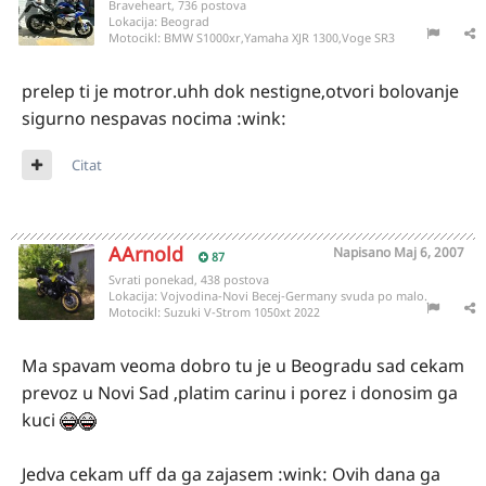
Braveheart, 736 postova
Lokacija:
Beograd
Motocikl:
BMW S1000xr,Yamaha XJR 1300,Voge SR3
prelep ti je motror.uhh dok nestigne,otvori bolovanje
sigurno nespavas nocima :wink:
Citat
AArnold
Napisano
Maj 6, 2007
87
Svrati ponekad, 438 postova
Lokacija:
Vojvodina-Novi Becej-Germany svuda po malo.
Motocikl:
Suzuki V-Strom 1050xt 2022
Ma spavam veoma dobro tu je u Beogradu sad cekam
prevoz u Novi Sad ,platim carinu i porez i donosim ga
kuci
Jedva cekam uff da ga zajasem :wink: Ovih dana ga