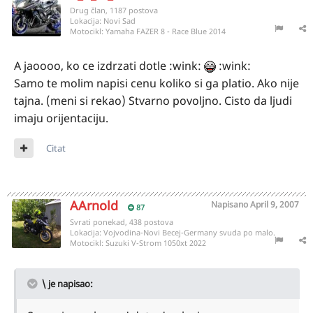
Drug član, 1187 postova
Lokacija:
Novi Sad
Motocikl:
Yamaha FAZER 8 - Race Blue 2014
A jaoooo, ko ce izdrzati dotle :wink:
:wink:
Samo te molim napisi cenu koliko si ga platio. Ako nije
tajna. (meni si rekao) Stvarno povoljno. Cisto da ljudi
imaju orijentaciju.
Citat
AArnold
Napisano
April 9, 2007
87
Svrati ponekad, 438 postova
Lokacija:
Vojvodina-Novi Becej-Germany svuda po malo.
Motocikl:
Suzuki V-Strom 1050xt 2022
\ je napisao: