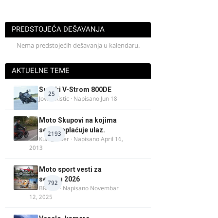
PREDSTOJEĆA DEŠAVANJA
Nema predstojećih dešavanja u kalendaru.
AKTUELNE TEME
Suzuki V-Strom 800DE
25
Jovan Ristic
· Napisano
Jun 18
Moto Skupovi na kojima
se ne naplaćuje ulaz.
2193
Kum_Mixer
· Napisano
April 16,
2013
Moto sport vesti za
sezonu 2026
792
BRACO
· Napisano
Novembar
12, 2025