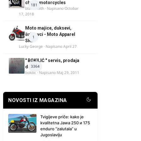
chock motorcycles
181
blacksmith
· Napisano
Octobar
17, 2018
Moto majice, duksevi,
šuškavci - Moto Apparel
1
SRB
Lucky George
· Napisano
April 27
" BOKILIĆ " servis, prodaja
3364
delova
bokilic
· Napisano
Maj 29, 2011
NOVOSTI IZ MAGAZINA
Tvigijeve priče: kako je
kvalitetna Jawa 250 и 175
enduro “zalutala” u
Jugoslaviju