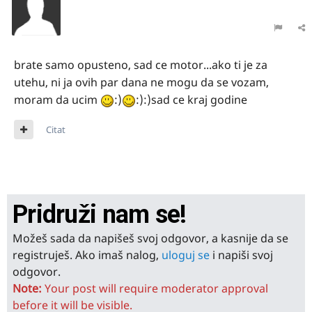
brate samo opusteno, sad ce motor...ako ti je za
utehu, ni ja ovih par dana ne mogu da se vozam,
moram da ucim
:)
:):)sad ce kraj godine
Citat
Pridruži nam se!
Možeš sada da napišeš svoj odgovor, a kasnije da se
registruješ. Ako imaš nalog,
uloguj se
i napiši svoj
odgovor.
Note:
Your post will require moderator approval
before it will be visible.