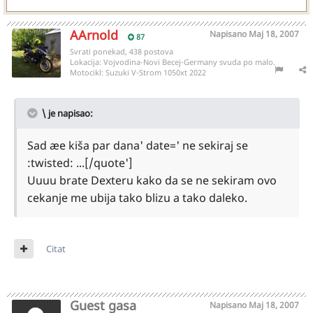
AArnold
Napisano
Maj 18, 2007
87
Svrati ponekad, 438 postova
Lokacija:
Vojvodina-Novi Becej-Germany svuda po malo.
Motocikl:
Suzuki V-Strom 1050xt 2022
\ je napisao:
Sad æe kiša par dana' date=' ne sekiraj se
:twisted: ...[/quote']
Uuuu brate Dexteru kako da se ne sekiram ovo
cekanje me ubija tako blizu a tako daleko.
Citat
Guest gasa
Napisano
Maj 18, 2007