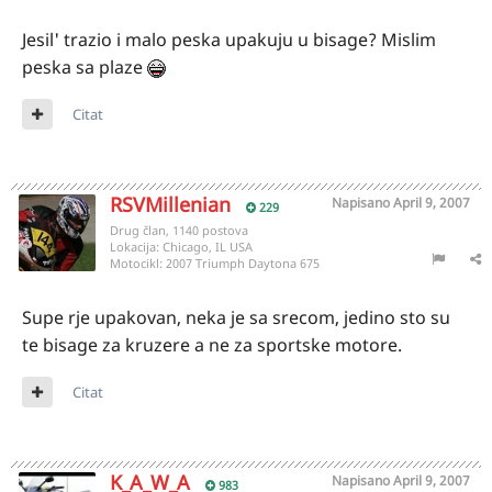
Jesil' trazio i malo peska upakuju u bisage? Mislim
peska sa plaze
Citat
RSVMillenian
Napisano
April 9, 2007
229
Drug član, 1140 postova
Lokacija:
Chicago, IL USA
Motocikl:
2007 Triumph Daytona 675
Supe rje upakovan, neka je sa srecom, jedino sto su
te bisage za kruzere a ne za sportske motore.
Citat
K_A_W_A
Napisano
April 9, 2007
983