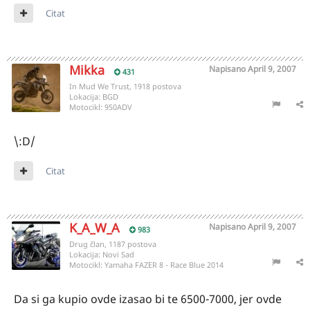
Citat
Mikka
Napisano
April 9, 2007
431
In Mud We Trust, 1918 postova
Lokacija:
BGD
Motocikl:
950ADV
\:D/
Citat
K_A_W_A
Napisano
April 9, 2007
983
Drug član, 1187 postova
Lokacija:
Novi Sad
Motocikl:
Yamaha FAZER 8 - Race Blue 2014
Da si ga kupio ovde izasao bi te 6500-7000, jer ovde