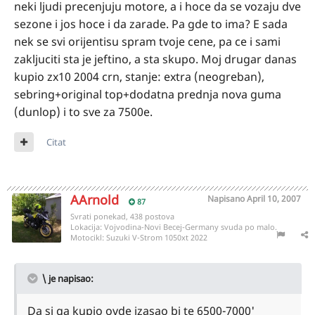
neki ljudi precenjuju motore, a i hoce da se vozaju dve
sezone i jos hoce i da zarade. Pa gde to ima? E sada
nek se svi orijentisu spram tvoje cene, pa ce i sami
zakljuciti sta je jeftino, a sta skupo. Moj drugar danas
kupio zx10 2004 crn, stanje: extra (neogreban),
sebring+original top+dodatna prednja nova guma
(dunlop) i to sve za 7500e.
Citat
AArnold
Napisano
April 10, 2007
87
Svrati ponekad, 438 postova
Lokacija:
Vojvodina-Novi Becej-Germany svuda po malo.
Motocikl:
Suzuki V-Strom 1050xt 2022
\ je napisao:
Da si ga kupio ovde izasao bi te 6500-7000'