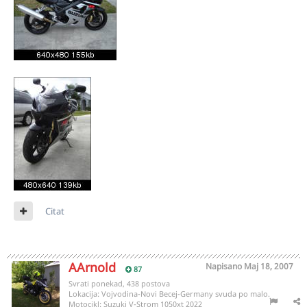
Citat
AArnold
Napisano
Maj 18, 2007
87
Svrati ponekad, 438 postova
Lokacija:
Vojvodina-Novi Becej-Germany svuda po malo.
Motocikl:
Suzuki V-Strom 1050xt 2022