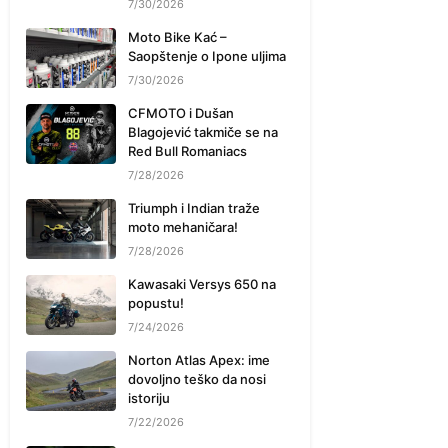
7/30/2026
Moto Bike Kać –
Saopštenje o Ipone uljima
7/30/2026
CFMOTO i Dušan
Blagojević takmiče se na
Red Bull Romaniacs
7/28/2026
Triumph i Indian traže
moto mehaničara!
7/28/2026
Kawasaki Versys 650 na
popustu!
7/24/2026
Norton Atlas Apex: ime
dovoljno teško da nosi
istoriju
7/22/2026