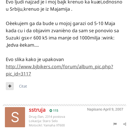
Evo ljudi najzad je i moj bajk krenuo ka kuæi,odnosno
u Srbiju,krenuo je iz Majamija .
Oèekujem ga da bude u mojoj garazi od 5-10 Maja
kada cu i da objavim zvanièno da sam se ponovio sa
Suzuki gsx-r 600 k5 ima manje od 1000milja :wink:
.Jedva èekam....
Evo slika kako je upakovan
http://www.bjbikers.com/forum/album_pic.php?
pic_id=3117
Citat
sstruja
Napisano
April 9, 2007
115
Drug član, 2314 postova
Lokacija:
Staro Selo
Motocikl:
Yamaha XT600