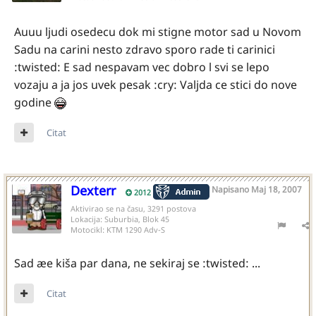
Auuu ljudi osedecu dok mi stigne motor sad u Novom
Sadu na carini nesto zdravo sporo rade ti carinici
:twisted: E sad nespavam vec dobro l svi se lepo
vozaju a ja jos uvek pesak :cry: Valjda ce stici do nove
godine
Citat
Dexterr
Napisano
Maj 18, 2007
2012
Aktivirao se na času, 3291 postova
Lokacija:
Suburbia, Blok 45
Motocikl:
KTM 1290 Adv-S
Sad æe kiša par dana, ne sekiraj se :twisted: ...
Citat