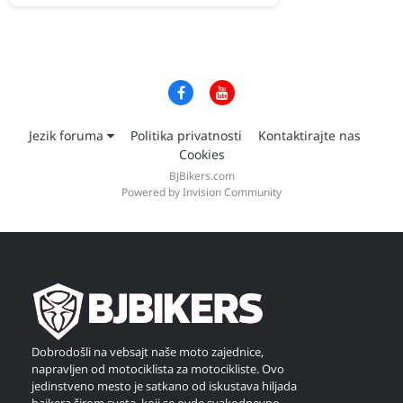
Jezik foruma
Politika privatnosti
Kontaktirajte nas
Cookies
BJBikers.com
Powered by Invision Community
Dobrodošli na vebsajt naše moto zajednice,
napravljen od motociklista za motocikliste. Ovo
jedinstveno mesto je satkano od iskustava hiljada
bajkera širom sveta, koji se ovde svakodnevno