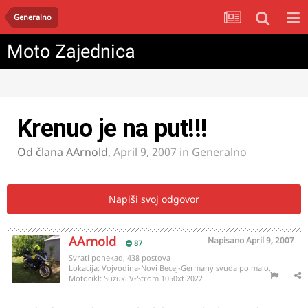
Generalno
Moto Zajednica
Krenuo je na put!!!
Od člana
AArnold
,
April 9, 2007
in
Generalno
Napiši svoj odgovor
AArnold
Napisano
April 9, 2007
87
Svrati ponekad, 438 postova
Lokacija:
Vojvodina-Novi Becej-Germany svuda po malo.
Motocikl:
Suzuki V-Strom 1050xt 2022