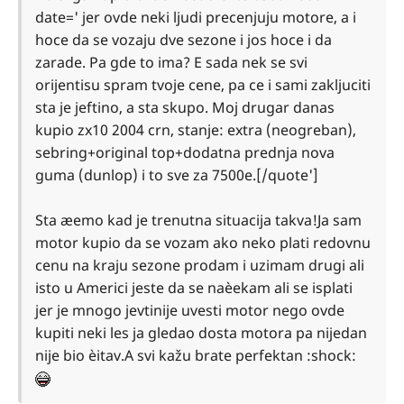
date=' jer ovde neki ljudi precenjuju motore, a i
hoce da se vozaju dve sezone i jos hoce i da
zarade. Pa gde to ima? E sada nek se svi
orijentisu spram tvoje cene, pa ce i sami zakljuciti
sta je jeftino, a sta skupo. Moj drugar danas
kupio zx10 2004 crn, stanje: extra (neogreban),
sebring+original top+dodatna prednja nova
guma (dunlop) i to sve za 7500e.[/quote']
Sta æemo kad je trenutna situacija takva!Ja sam
motor kupio da se vozam ako neko plati redovnu
cenu na kraju sezone prodam i uzimam drugi ali
isto u Americi jeste da se naèekam ali se isplati
jer je mnogo jevtinije uvesti motor nego ovde
kupiti neki les ja gledao dosta motora pa nijedan
nije bio èitav.A svi kažu brate perfektan :shock: