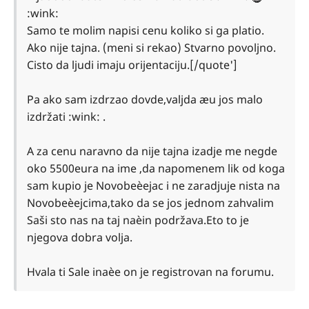
:wink:
Samo te molim napisi cenu koliko si ga platio.
Ako nije tajna. (meni si rekao) Stvarno povoljno.
Cisto da ljudi imaju orijentaciju.[/quote']
Pa ako sam izdrzao dovde,valjda æu jos malo
izdržati :wink: .
A za cenu naravno da nije tajna izadje me negde
oko 5500eura na ime ,da napomenem lik od koga
sam kupio je Novobeèejac i ne zaradjuje nista na
Novobeèejcima,tako da se jos jednom zahvalim
Saši sto nas na taj naèin podržava.Eto to je
njegova dobra volja.
Hvala ti Sale inaèe on je registrovan na forumu.