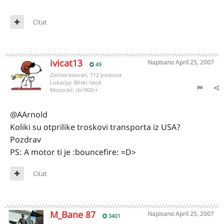
Citat
ivicat13
Napisano
April 25, 2007
49
Zainteresovan, 712 postova
Lokacija:
Bliski istok
Motocikl:
cbr900rr
@AArnold
Koliki su otprilike troskovi transporta iz USA?
Pozdrav
PS: A motor ti je :bouncefire: =D>
Citat
M_Bane 87
Napisano
April 25, 2007
3401