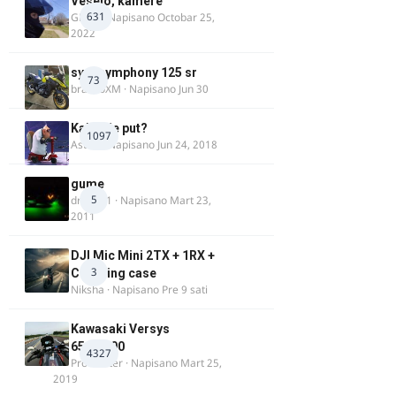
Veselo, kamere
631
GR 46
· Napisano
Octobar 25,
2022
sym symphony 125 sr
73
brankoXM
· Napisano
Jun 30
Kakav je put?
1097
Astral
· Napisano
Jun 24, 2018
gume
5
dragan1
· Napisano
Mart 23,
2011
DJI Mic Mini 2TX + 1RX +
3
Charging case
Niksha
· Napisano
Pre 9 sati
Kawasaki Versys
650/1000
4327
ProMaster
· Napisano
Mart 25,
2019