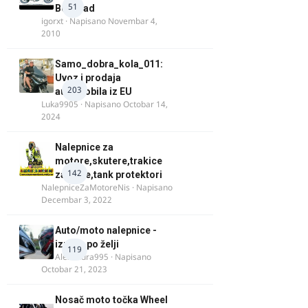
51
Beograd
igorxt
· Napisano
Novembar 4,
2010
Samo_dobra_kola_011:
Uvoz i prodaja
203
automobila iz EU
Luka9905
· Napisano
Octobar 14,
2024
Nalepnice za
motore,skutere,trakice
142
za felne,tank protektori
NalepniceZaMotoreNis
· Napisano
Decembar 3, 2022
Auto/moto nalepnice -
izrada po želji
119
Alexandra995
· Napisano
Octobar 21, 2023
Nosač moto točka Wheel