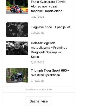
Fabio Kvartararo i David
Alonso novi vozači
fabričke Honda ekipe
7/22/2026
Tvigijeve priče – I pad je let
7/21/2026
Odlazak legende
motociklizma – Preminuo
Dragoljub Spasojević –
Spale
7/20/2026
Triumph Tiger Sport 660 –
Svestran i praktičan
7/16/2026
Osveženo u 8:49:43 PM
Saznaj više