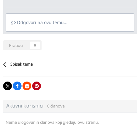
Odgovori na ovu temu...
Pratioci
0
Spisak tema
Aktivni korisnici
0 članova
Nema ulogovanih članova koji gledaju ovu stranu.