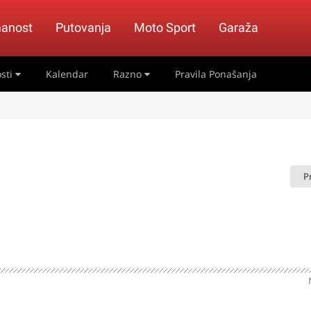
anost
Putovanja
Moto Sport
Garaža
sti
Kalendar
Razno
Pravila Ponašanja
P