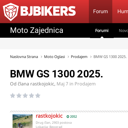
Forum
Hum
Moto Zajednica
Forumi
Novo
Naslovna Strana
Moto Oglasi
Prodajem
BMW GS 1300 2025.
BMW GS 1300 2025.
Od člana
rastkojokic
,
Maj 7
in
Prodajem
rastkojokic
2052
Drug član, 2903 postova
Lokacija:
Beograd