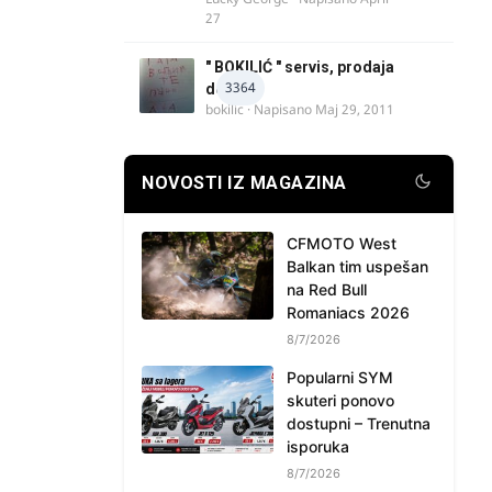
27
" BOKILIĆ " servis, prodaja
3364
delova
bokilic
· Napisano
Maj 29, 2011
NOVOSTI IZ MAGAZINA
CFMOTO West
Balkan tim uspešan
na Red Bull
Romaniacs 2026
8/7/2026
Popularni SYM
skuteri ponovo
dostupni – Trenutna
isporuka
8/7/2026