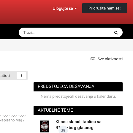
Pridružite nam se!
Ulogujte se
Sve Aktivnosti
ratioci
1
PREDSTOJEĆA DEŠAVANJA
Nema predstojećih dešavanja u kalendaru.
AKTUELNE TEME
Napisano
Maj 7
Klincu skinuli tablicu sa
R125 zbog glasnog
38