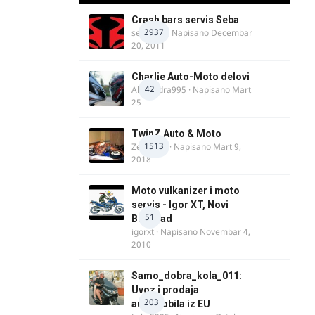
Crash bars servis Seba
2937
seba011
· Napisano
Decembar
20, 2011
Charlie Auto-Moto delovi
42
Alexandra995
· Napisano
Mart
25
TwinZ Auto & Moto
1513
Zeljkamp
· Napisano
Mart 9,
2018
Moto vulkanizer i moto
servis - Igor XT, Novi
51
Beograd
igorxt
· Napisano
Novembar 4,
2010
Samo_dobra_kola_011:
Uvoz i prodaja
203
automobila iz EU