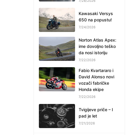
7/28/2026
Kawasaki Versys
650 na popustu!
7/24/2026
Norton Atlas Apex:
ime dovoljno teško
da nosi istoriju
7/22/2026
Fabio Kvartararo i
David Alonso novi
vozači fabričke
Honda ekipe
7/22/2026
Tvigijeve priče – I
pad je let
7/21/2026