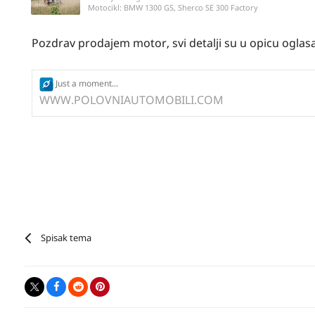
Motocikl:
BMW 1300 GS, Sherco SE 300 Factory
Pozdrav prodajem motor, svi detalji su u opicu oglas
Just a moment...
WWW.POLOVNIAUTOMOBILI.COM
Spisak tema