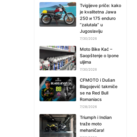
Tvigijeve priče: kako
je kvalitetna Jawa
250 и 175 enduro
“zalutala” u
Jugoslaviju
7/30/2026
Moto Bike Kać –
Saopštenje o Ipone
uljima
7/30/2026
CFMOTO i Dušan
Blagojević takmiče
se na Red Bull
Romaniacs
7/28/2026
Triumph i Indian
traže moto
mehaničara!