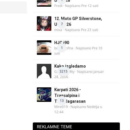
UK 2026
Fredi
· Napisano
Pre 12 sati
12. Moto GP Silverstone,
7
UK, 2026
mixa
· Napisano
Pre 23 sati
HJC i90
1
bobi_krofna
· Napisano
Pre 10
sati
Kako izgledamo
3215
Guest diRRty · Napisano
Januar
28, 2006
Karpati 2026 -
Transalpina i
13
Transfagarasan
Mire019
· Napisano
Nedelja u
12:44
REKLAMNE TEME