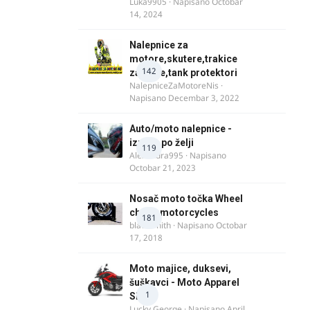
Luka9905
· Napisano
Octobar
14, 2024
Nalepnice za
motore,skutere,trakice
142
za felne,tank protektori
NalepniceZaMotoreNis
·
Napisano
Decembar 3, 2022
Auto/moto nalepnice -
izrada po želji
119
Alexandra995
· Napisano
Octobar 21, 2023
Nosač moto točka Wheel
chock motorcycles
181
blacksmith
· Napisano
Octobar
17, 2018
Moto majice, duksevi,
šuškavci - Moto Apparel
1
SRB
Lucky George
· Napisano
April