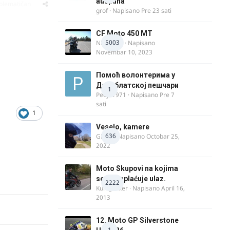
auspuha
oblematičan
grof
· Napisano
Pre 23 sati
CF Moto 450 MT
5003
NIKOLA 1
· Napisano
Novembar 10, 2023
Помоћ волонтерима у
Делиблатској пешчари
1
Pedja1971
· Napisano
Pre 7
sati
1
Veselo, kamere
636
GR 46
· Napisano
Octobar 25,
2022
Moto Skupovi na kojima
se ne naplaćuje ulaz.
2222
Kum_Mixer
· Napisano
April 16,
2013
12. Moto GP Silverstone
1