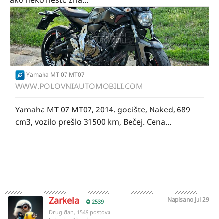
ako neko nešto zna...
Yamaha MT 07 MT07
WWW.POLOVNIAUTOMOBILI.COM
Yamaha MT 07 MT07, 2014. godište, Naked, 689
cm3, vozilo prešlo 31500 km, Bečej. Cena...
Zarkela
Napisano
Jul 29
2539
Drug član, 1549 postova