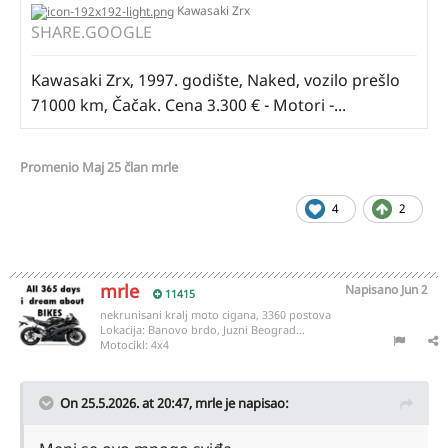
Kawasaki Zrx
SHARE.GOOGLE
Kawasaki Zrx, 1997. godište, Naked, vozilo prešlo
71000 km, Čačak. Cena 3.300 € - Motori -...
Promenio
Maj 25
član mrle
4
2
mrle
Napisano
Jun 2
11415
nekrunisani kralj moto cigana, 3360 postova
Lokacija:
Banovo brdo, Juzni Beograd...
Motocikl:
4x4
On 25.5.2026. at 20:47,
mrle
je napisao: