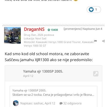
1
DraganNS
(promenjeno)
Napisano
Jun 4
10408
Drug član, 2026 postova
Lokacija:
Novi Sad
Motocikl:
Kawasaki Versys 1000 Grand Tourer, Kawasaki
Versys 1000 SE GT
Kad smo kod old school motora, ne zaboravite
Saščevu Jamahu XJR1300 ako se nije predomislio: