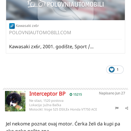
Kawasaki zx6r
POLOVNIAUTOMOBILI.COM
Kawasaki zx6r, 2001. godište, Sport /...
1
Interceptor BP
Napisano
Jun 27
15215
Ne silazi, 1520 postova
Lokacija:
Južna Bačka
Motocikl:
Voge 525 DSX,Ex Honda VT750 ACE
Jel nekome poznat ovaj motor. Ćerka želi da kupi pa