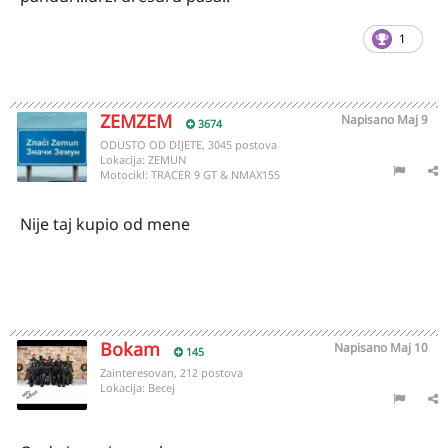
1
ZEMZEM
Napisano
Maj 9
3674
ODUSTO OD DIJETE, 3045 postova
Lokacija:
ZEMUN
Motocikl:
TRACER 9 GT & NMAX155
Nije taj kupio od mene
Bokam
Napisano
Maj 10
145
Zainteresovan, 212 postova
Lokacija:
Becej