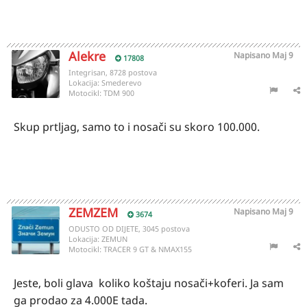
Alekre
Napisano
Maj 9
17808
Integrisan, 8728 postova
Lokacija:
Smederevo
Motocikl:
TDM 900
Skup prtljag, samo to i nosači su skoro 100.000.
ZEMZEM
Napisano
Maj 9
3674
ODUSTO OD DIJETE, 3045 postova
Lokacija:
ZEMUN
Motocikl:
TRACER 9 GT & NMAX155
Jeste, boli glava koliko koštaju nosači+koferi. Ja sam
ga prodao za 4.000E tada.