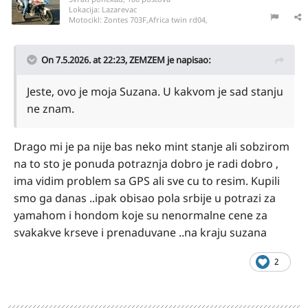
Lokacija:
Lazarevac
Motocikl:
Zontes 703F,Africa twin rd04,
On 7.5.2026. at 22:23,
ZEMZEM
je napisao:
Jeste, ovo je moja Suzana. U kakvom je sad stanju
ne znam.
Drago mi je pa nije bas neko mint stanje ali sobzirom
na to sto je ponuda potraznja dobro je radi dobro ,
ima vidim problem sa GPS ali sve cu to resim. Kupili
smo ga danas ..ipak obisao pola srbije u potrazi za
yamahom i hondom koje su nenormalne cene za
svakakve krseve i prenaduvane ..na kraju suzana
2