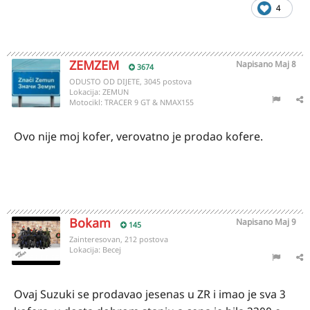
4
ZEMZEM
Napisano
Maj 8
3674
ODUSTO OD DIJETE, 3045 postova
Lokacija:
ZEMUN
Motocikl:
TRACER 9 GT & NMAX155
Ovo nije moj kofer, verovatno je prodao kofere.
Bokam
Napisano
Maj 9
145
Zainteresovan, 212 postova
Lokacija:
Becej
Ovaj Suzuki se prodavao jesenas u ZR i imao je sva 3