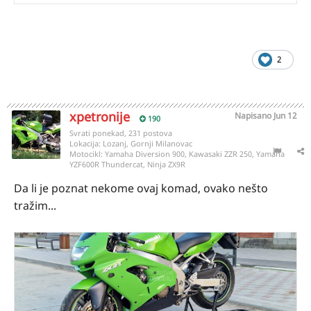
2
xpetronije
Napisano
Jun 12
190
Svrati ponekad, 231 postova
Lokacija:
Lozanj, Gornji Milanovac
Motocikl:
Yamaha Diversion 900, Kawasaki ZZR 250, Yamaha
YZF600R Thundercat, Ninja ZX9R
Da li je poznat nekome ovaj komad, ovako nešto
tražim...