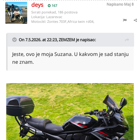
deys
Napisano
Maj 8
167
Svrati ponekad, 186 postova
Lokacija:
Lazarevac
Motocikl:
Zontes 703F,Africa twin rd04,
On 7.5.2026. at 22:23,
ZEMZEM
je napisao:
Jeste, ovo je moja Suzana. U kakvom je sad stanju
ne znam.