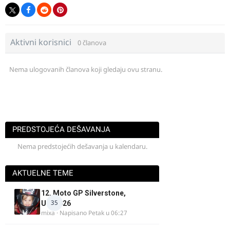
Aktivni korisnici
0 članova
Nema ulogovanih članova koji gledaju ovu stranu.
PREDSTOJEĆA DEŠAVANJA
Nema predstojećih dešavanja u kalendaru.
AKTUELNE TEME
12. Moto GP Silverstone,
35
UK, 2026
mixa
· Napisano
Petak u 06:27