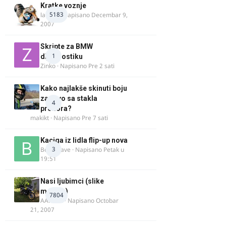
Kratke voznje
5183
lalajko
· Napisano
Decembar 9,
2007
Skripte za BMW
1
dijagnostiku
Zinko
· Napisano
Pre 2 sati
Kako najlakše skinuti boju
za drvo sa stakla
4
prozora?
makikt
· Napisano
Pre 7 sati
Kaciga iz lidla flip-up nova
3
Bor-i-slave
· Napisano
Petak u
19:51
Nasi ljubimci (slike
motora)
7804
AArnold
· Napisano
Octobar
21, 2007