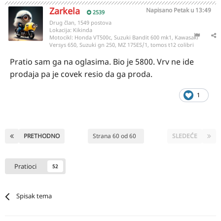
Zarkela
Napisano
Petak u 13:49
2539
Drug član, 1549 postova
Lokacija:
Kikinda
Motocikl:
Honda VT500c, Suzuki Bandit 600 mk1, Kawasaki
Versys 650, Suzuki gn 250, MZ 175ES/1, tomos t12 colibri
Pratio sam ga na oglasima. Bio je 5800. Vrv ne ide
prodaja pa je covek resio da ga proda.
1
PRETHODNO
Strana 60 od 60
SLEDEĆE
Pratioci
52
Spisak tema