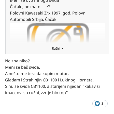
Meni se ovo mnogo sviđa
Čačak , poznato li je?
Polovni Kawasaki Zrx 1997. god. Polovni
Automobili Srbija, Čačak
Raširi
Kawasaki Zrx
Ne zna niko?
SHARE.GOOGLE
Meni se baš sviđa.
A nešto me tera da kupim motor.
Kawasaki Zrx, 1997. godište, Naked, vozilo
Gladam i Strahinjin CB1100 i Lukinog Horneta.
prešlo 71000 km, Čačak. Cena 3.300 € - Motori
Sinu se sviđa CB1100, a starijem nijedan "kakav si
-...
imao, ovi su ružni, zzr je bio top"
3