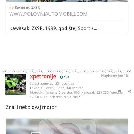
Kawasaki ZX9R
WWW.POLOVNIAUTOMOBILI.COM
Kawasaki ZX9R, 1999. godište, Sport /...
xpetronije
Napisano
Jun 18
190
Svrati ponekad, 231 postova
Lokacija:
Lozanj, Gornji Milanovac
Motocikl:
Yamaha Diversion 900, Kawasaki ZZR 250, Yamaha
YZF600R Thundercat, Ninja ZX9R
Zna li neko ovaj motor