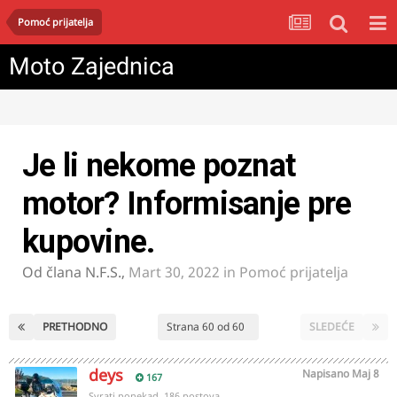
Pomoć prijatelja
Moto Zajednica
Je li nekome poznat
motor? Informisanje pre
kupovine.
Od člana
N.F.S.
,
Mart 30, 2022
in
Pomoć prijatelja
PRETHODNO
Strana 60 od 60
SLEDEĆE
deys
Napisano
Maj 8
167
Svrati ponekad, 186 postova