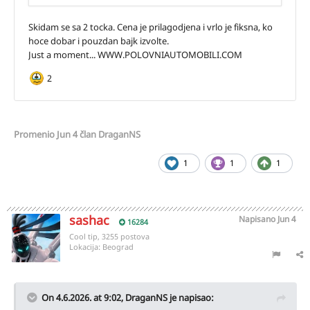
Promenio
Jun 4
član DraganNS
1
1
1
sashac
Napisano
Jun 4
16284
Cool tip, 3255 postova
Lokacija:
Beograd
On 4.6.2026. at 9:02,
DraganNS
je napisao: