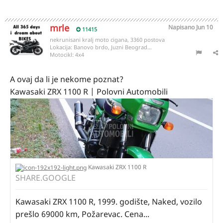
mrle
Napisano
Jun 10
11415
nekrunisani kralj moto cigana, 3360 postova
Lokacija:
Banovo brdo, Juzni Beograd...
Motocikl:
4x4
A ovaj da li je nekome poznat?
Kawasaki ZRX 1100 R | Polovni Automobili
Kawasaki ZRX 1100 R
SHARE.GOOGLE
Kawasaki ZRX 1100 R, 1999. godište, Naked, vozilo
prešlo 69000 km, Požarevac. Cena...