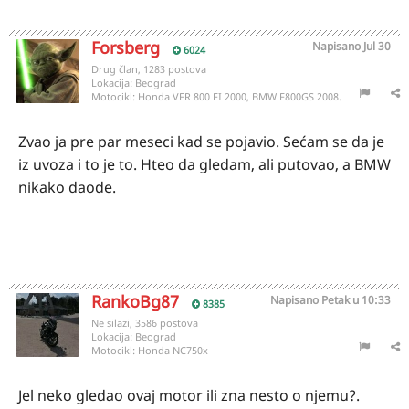
Forsberg
Napisano
Jul 30
6024
Drug član, 1283 postova
Lokacija:
Beograd
Motocikl:
Honda VFR 800 FI 2000, BMW F800GS 2008.
Zvao ja pre par meseci kad se pojavio. Sećam se da je
iz uvoza i to je to. Hteo da gledam, ali putovao, a BMW
nikako daode.
RankoBg87
Napisano
Petak u 10:33
8385
Ne silazi, 3586 postova
Lokacija:
Beograd
Motocikl:
Honda NC750x
Jel neko gledao ovaj motor ili zna nesto o njemu?.