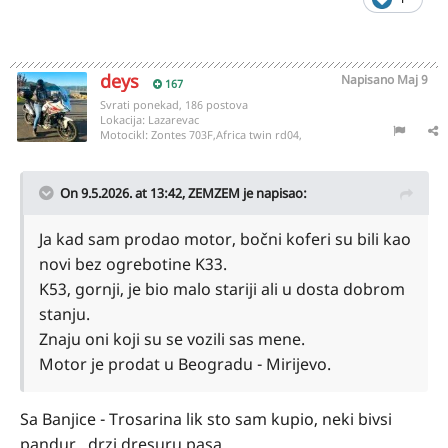
deys
Napisano
Maj 9
167
Svrati ponekad, 186 postova
Lokacija:
Lazarevac
Motocikl:
Zontes 703F,Africa twin rd04,
On 9.5.2026. at 13:42,
ZEMZEM
je napisao:
Ja kad sam prodao motor, bočni koferi su bili kao
novi bez ogrebotine K33.
K53, gornji, je bio malo stariji ali u dosta dobrom
stanju.
Znaju oni koji su se vozili sas mene.
Motor je prodat u Beogradu - Mirijevo.
Sa Banjice - Trosarina lik sto sam kupio, neki bivsi
pandur...drzi dresuru pasa..