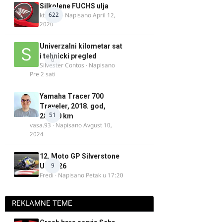
Silkolene FUCHS ulja
622
ktm600
· Napisano
April 12,
2020
Univerzalni kilometar sat
i tehnicki pregled
0
Silvester Contos
· Napisano
Pre 2 sati
Yamaha Tracer 700
Traveler, 2018. god,
51
28.100 km
vasa.93
· Napisano
Avgust 10,
2024
12. Moto GP Silverstone
9
UK 2026
Fredi
· Napisano
Petak u 17:20
REKLAMNE TEME