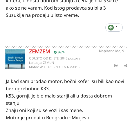
kofera, u dosta dobrom stanju a cena je bila 3300 e
ako se ne varam. Kod istog prodavca su bila 3
Suzukija na prodaju u isto vreme.
1
ZEMZEM
Napisano
Maj 9
3674
ODUSTO OD DIJETE, 3045 postova
Lokacija:
ZEMUN
Motocikl:
TRACER 9 GT & NMAX155
Ja kad sam prodao motor, bočni koferi su bili kao novi
bez ogrebotine K33.
K53, gornji, je bio malo stariji ali u dosta dobrom
stanju.
Znaju oni koji su se vozili sas mene.
Motor je prodat u Beogradu - Mirijevo.