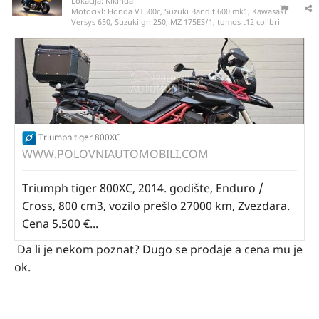
Lokacija:
Kikinda
Motocikl:
Honda VT500c, Suzuki Bandit 600 mk1, Kawasaki
Versys 650, Suzuki gn 250, MZ 175ES/1, tomos t12 colibri
Triumph tiger 800XC
WWW.POLOVNIAUTOMOBILI.COM
Triumph tiger 800XC, 2014. godište, Enduro /
Cross, 800 cm3, vozilo prešlo 27000 km, Zvezdara.
Cena 5.500 €...
Da li je nekom poznat? Dugo se prodaje a cena mu je
ok.