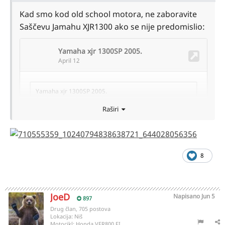
Kad smo kod old school motora, ne zaboravite
Saščevu Jamahu XJR1300 ako se nije predomislio:
Raširi
8
JoeD
Napisano
Jun 5
897
Drug član, 705 postova
Lokacija:
Niš
Motocikl:
Honda VFR800 FI