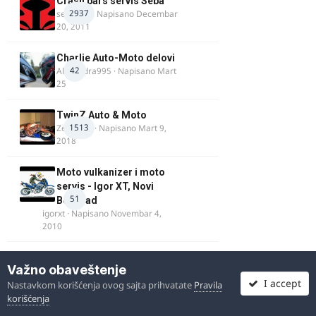
Crash bars servis Seba
2937
seba011
· Napisano
Decembar
20, 2011
Charlie Auto-Moto delovi
42
Alexandra995
· Napisano
Mart
25
TwinZ Auto & Moto
1513
Zeljkamp
· Napisano
Mart 9,
2018
Moto vulkanizer i moto
servis - Igor XT, Novi
51
Beograd
igorxt
· Napisano
Novembar 4,
2010
Samo_dobra_kola_011:
Važno obaveštenje
Uvoz i prodaja
I accept
203
Nastavkom korišćenja ovog sajta prihvatate
Pravila
automobila iz EU
korišćenja
Luka9905
· Napisano
Octobar 14,
2024