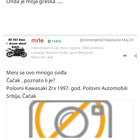
Onda je moja greska .....
mrle
(promenjeno)
Napisano
Maj 25
11415
nekrunisani kralj moto cigana, 3360 postova
Lokacija:
Banovo brdo, Juzni Beograd...
Motocikl:
4x4
Meni se ovo mnogo sviđa
Čačak , poznato li je?
Polovni Kawasaki Zrx 1997. god. Polovni Automobili
Srbija, Čačak