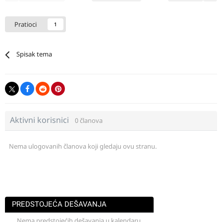
Pratioci
1
Spisak tema
Aktivni korisnici
0 članova
Nema ulogovanih članova koji gledaju ovu stranu.
PREDSTOJEĆA DEŠAVANJA
Nema predstojećih dešavanja u kalendaru.