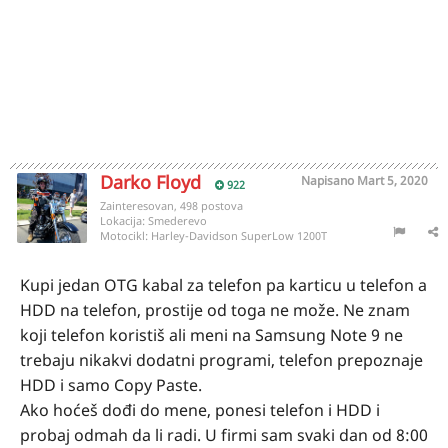
Darko Floyd
Napisano
Mart 5, 2020
922
Zainteresovan, 498 postova
Lokacija:
Smederevo
Motocikl:
Harley-Davidson SuperLow 1200T
Kupi jedan OTG kabal za telefon pa karticu u telefon a
HDD na telefon, prostije od toga ne može. Ne znam
koji telefon koristiš ali meni na Samsung Note 9 ne
trebaju nikakvi dodatni programi, telefon prepoznaje
HDD i samo Copy Paste.
Ako hoćeš dođi do mene, ponesi telefon i HDD i
probaj odmah da li radi. U firmi sam svaki dan od 8:00