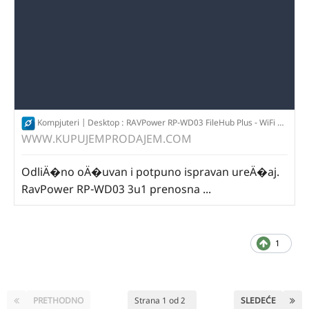
Kompjuteri | Desktop : RAVPower RP-WD03 FileHub Plus - WiFi Ruter - NAS - Baterija 12.02.2020 - ID 90791352 - KupujemProdajem
WWW.KUPUJEMPRODAJEM.COM
OdliÄ�no oÄ�uvan i potpuno ispravan ureÄ�aj.
RavPower RP-WD03 3u1 prenosna ...
1
PRETHODNO
Strana 1 od 2
SLEDEĆE