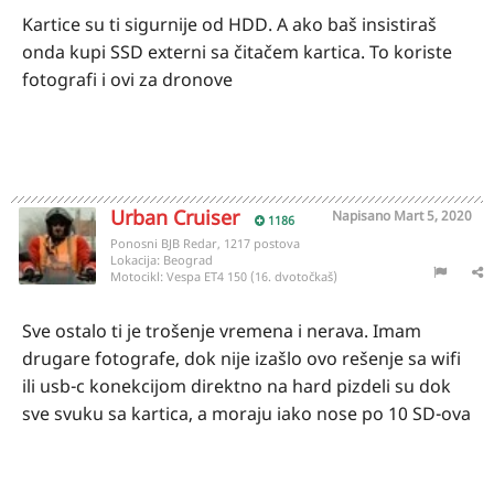
Kartice su ti sigurnije od HDD. A ako baš insistiraš
onda kupi SSD externi sa čitačem kartica. To koriste
fotografi i ovi za dronove
Urban Cruiser
Napisano
Mart 5, 2020
1186
Ponosni BJB Redar, 1217 postova
Lokacija:
Beograd
Motocikl:
Vespa ET4 150 (16. dvotočkaš)
Sve ostalo ti je trošenje vremena i nerava. Imam
drugare fotografe, dok nije izašlo ovo rešenje sa wifi
ili usb-c konekcijom direktno na hard pizdeli su dok
sve svuku sa kartica, a moraju iako nose po 10 SD-ova