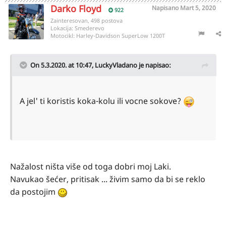
Darko Floyd
Napisano
Mart 5, 2020
922
Zainteresovan, 498 postova
Lokacija:
Smederevo
Motocikl:
Harley-Davidson SuperLow 1200T
On 5.3.2020. at 10:47,
LuckyVladano
je napisao:
A jel' ti koristis koka-kolu ili vocne sokove?
Nažalost ništa više od toga dobri moj Laki.
Navukao šećer, pritisak ... živim samo da bi se reklo
da postojim