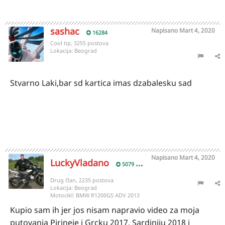
sashac
Napisano
Mart 4, 2020
16284
Cool tip, 3255 postova
Lokacija:
Beograd
Stvarno Laki,bar sd kartica imas dzabalesku sad
Napisano
Mart 4, 2020
LuckyVladano
5079
Drug član, 2235 postova
Lokacija:
Beograd
Motocikl:
BMW R1200GS ADV 2013
Kupio sam ih jer jos nisam napravio video za moja
putovanja Pirineje i Grcku 2017, Sardiniju 2018 i