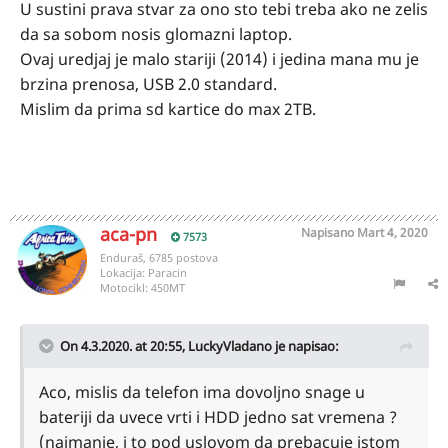
U sustini prava stvar za ono sto tebi treba ako ne zelis
da sa sobom nosis glomazni laptop.
Ovaj uredjaj je malo stariji (2014) i jedina mana mu je
brzina prenosa, USB 2.0 standard.
Mislim da prima sd kartice do max 2TB.
aca-pn
Napisano
Mart 4, 2020
7573
Enduraš, 6785 postova
Lokacija:
Paracin
Motocikl:
450MT
On 4.3.2020. at 20:55,
LuckyVladano
je napisao:
Aco, mislis da telefon ima dovoljno snage u
bateriji da uvece vrti i HDD jedno sat vremena ?
(najmanje, i to pod uslovom da prebacuje istom