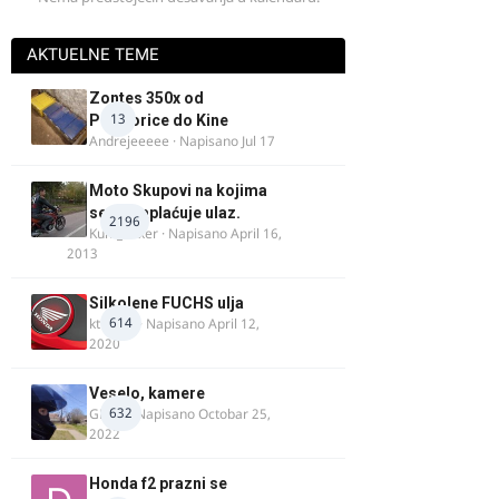
AKTUELNE TEME
Zontes 350x od
13
Podgorice do Kine
Andrejeeeee
· Napisano
Jul 17
Moto Skupovi na kojima
se ne naplaćuje ulaz.
2196
Kum_Mixer
· Napisano
April 16,
2013
Silkolene FUCHS ulja
614
ktm600
· Napisano
April 12,
2020
Veselo, kamere
632
GR 46
· Napisano
Octobar 25,
2022
Honda f2 prazni se