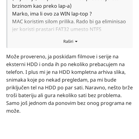
brzinom kao preko lap-a)
Marko, ima li ovo za WIN lap-top ?
MAC koristim silom prilika. Rado bi ga eliminisao
jer koristi prastari FAT32 umesto NTFS
Raširi
Može provereno, ja poskidam filmove i serije na
eksterni HDD i onda ih po nekoliko prebacujem na
telefon. I plus mi je na HDD kompletna arhiva slika,
snimaka koje po nekad pregledam, pa mi bude
priključen tel na HDD po par sati. Naravno, nešto brže
troši bateriju ali gura nekoliko sati bez problema.
Samo još jednom da ponovim bez onog programa ne
može.