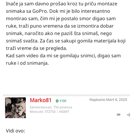
Inače ja sam davno prošao kroz tu priču montaze
snimaka sa GoPro. Dok mi je bilo interesantno
montirao sam, čim mi je postalo smor digao sam
ruke, traži puno vremena da se izmontira dobar
snimak, naročito ako ne paziš šta snimaš, nego
snimaš svašta. Za čas se sakupi gomila materijala koji
traži vreme da se pregleda.
Kad sam video da mi se gomilaju snimci, digao sam
ruke i od snimanja.
Marko81
Napisano
Mart 4, 2020
1131
Zainteresovan, 750 postova
Motocikl:
XTZ750 | 450MT
Vidi ovo: