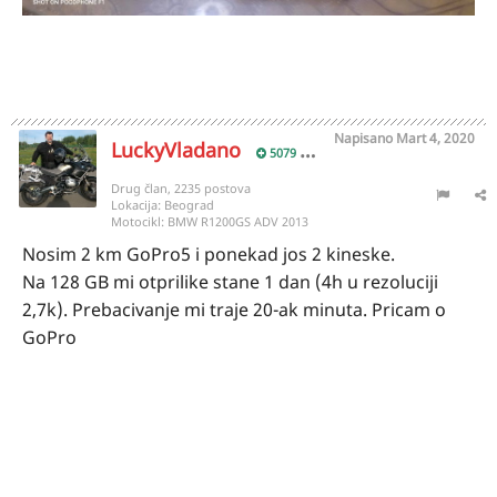
Napisano
Mart 4, 2020
LuckyVladano
5079
Drug član, 2235 postova
Lokacija:
Beograd
Motocikl:
BMW R1200GS ADV 2013
Nosim 2 km GoPro5 i ponekad jos 2 kineske.
Na 128 GB mi otprilike stane 1 dan (4h u rezoluciji
2,7k). Prebacivanje mi traje 20-ak minuta. Pricam o
GoPro