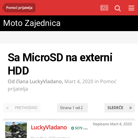
Pomoć prijatelja
Moto Zajednica
Sa MicroSD na externi
HDD
Od člana
LuckyVladano
,
Mart 4, 2020
in
Pomoć
prijatelja
PRETHODNO
Strana 1 od 2
SLEDEĆE
Napisano
Mart 4, 2020
LuckyVladano
5079
Drug član, 2235 postova