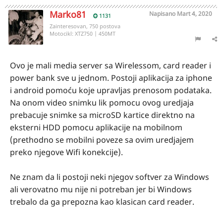
Marko81
Napisano
Mart 4, 2020
1131
Zainteresovan, 750 postova
Motocikl:
XTZ750 | 450MT
Ovo je mali media server sa Wirelessom, card reader i
power bank sve u jednom. Postoji aplikacija za iphone
i android pomoću koje upravljas prenosom podataka.
Na onom video snimku lik pomocu ovog uredjaja
prebacuje snimke sa microSD kartice direktno na
eksterni HDD pomocu aplikacije na mobilnom
(prethodno se mobilni poveze sa ovim uredjajem
preko njegove Wifi konekcije).
Ne znam da li postoji neki njegov softver za Windows
ali verovatno mu nije ni potreban jer bi Windows
trebalo da ga prepozna kao klasican card reader.