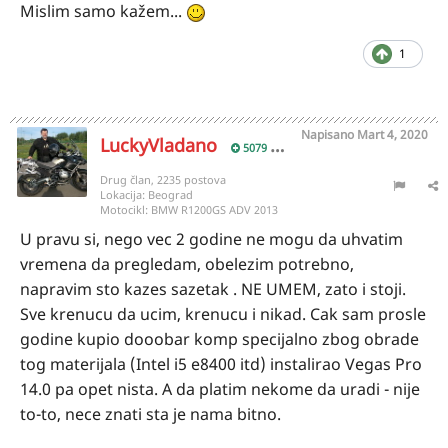
Mislim samo kažem...
1
Napisano
Mart 4, 2020
LuckyVladano
5079
Drug član, 2235 postova
Lokacija:
Beograd
Motocikl:
BMW R1200GS ADV 2013
U pravu si, nego vec 2 godine ne mogu da uhvatim
vremena da pregledam, obelezim potrebno,
napravim sto kazes sazetak . NE UMEM, zato i stoji.
Sve krenucu da ucim, krenucu i nikad. Cak sam prosle
godine kupio dooobar komp specijalno zbog obrade
tog materijala (Intel i5 e8400 itd) instalirao Vegas Pro
14.0 pa opet nista. A da platim nekome da uradi - nije
to-to, nece znati sta je nama bitno.