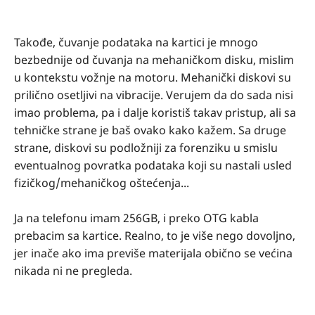
Takođe, čuvanje podataka na kartici je mnogo
bezbednije od čuvanja na mehaničkom disku, mislim
u kontekstu vožnje na motoru. Mehanički diskovi su
prilično osetljivi na vibracije. Verujem da do sada nisi
imao problema, pa i dalje koristiš takav pristup, ali sa
tehničke strane je baš ovako kako kažem. Sa druge
strane, diskovi su podložniji za forenziku u smislu
eventualnog povratka podataka koji su nastali usled
fizičkog/mehaničkog oštećenja...
Ja na telefonu imam 256GB, i preko OTG kabla
prebacim sa kartice. Realno, to je više nego dovoljno,
jer inače ako ima previše materijala obično se većina
nikada ni ne pregleda.