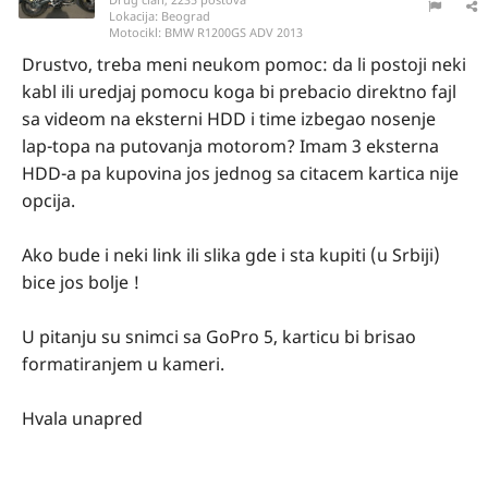
Lokacija:
Beograd
Motocikl:
BMW R1200GS ADV 2013
Drustvo, treba meni neukom pomoc: da li postoji neki
kabl ili uredjaj pomocu koga bi prebacio direktno fajl
sa videom na eksterni HDD i time izbegao nosenje
lap-topa na putovanja motorom? Imam 3 eksterna
HDD-a pa kupovina jos jednog sa citacem kartica nije
opcija.
Ako bude i neki link ili slika gde i sta kupiti (u Srbiji)
bice jos bolje !
U pitanju su snimci sa GoPro 5, karticu bi brisao
formatiranjem u kameri.
Hvala unapred