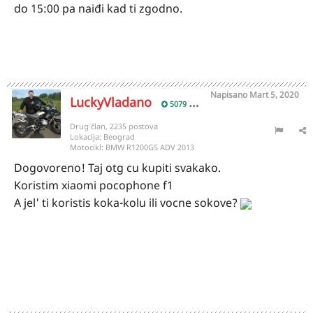
do 15:00 pa naiđi kad ti zgodno.
Napisano
Mart 5, 2020
LuckyVladano
5079
Drug član, 2235 postova
Lokacija:
Beograd
Motocikl:
BMW R1200GS ADV 2013
Dogovoreno! Taj otg cu kupiti svakako.
Koristim xiaomi pocophone f1
A jel' ti koristis koka-kolu ili vocne sokove?