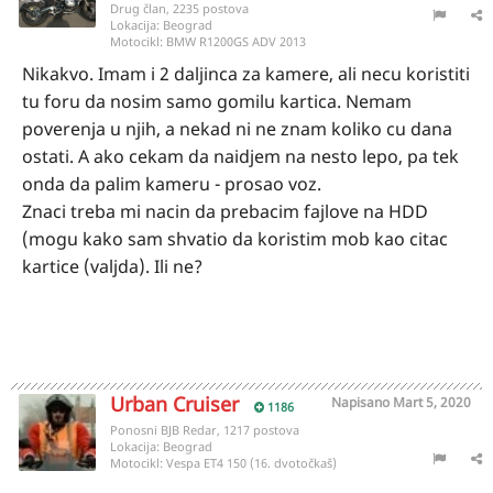
Drug član, 2235 postova
Lokacija:
Beograd
Motocikl:
BMW R1200GS ADV 2013
Nikakvo. Imam i 2 daljinca za kamere, ali necu koristiti
tu foru da nosim samo gomilu kartica. Nemam
poverenja u njih, a nekad ni ne znam koliko cu dana
ostati. A ako cekam da naidjem na nesto lepo, pa tek
onda da palim kameru - prosao voz.
Znaci treba mi nacin da prebacim fajlove na HDD
(mogu kako sam shvatio da koristim mob kao citac
kartice (valjda). Ili ne?
Urban Cruiser
Napisano
Mart 5, 2020
1186
Ponosni BJB Redar, 1217 postova
Lokacija:
Beograd
Motocikl:
Vespa ET4 150 (16. dvotočkaš)