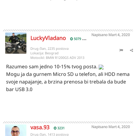
Napisano
Mart 4, 2020
LuckyVladano
5079
Drug član, 2235 postova
Lokacija:
Beograd
Motocikl:
BMW R1200GS ADV 2013
Razumeo sam jedno 10-15% tvog posta.
Mogu ja da gurnem Micro SD u telefon, ali HDD nema
svoje napajanje, a brzina prenosa bi trebala da bude
bar USB 3.0
vasa.93
Napisano
Mart 4, 2020
3231
Drug član, 1413 postova