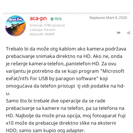
aca-pn
Napisano
Mart 4, 2020
7573
Enduraš, 6785 postova
Lokacija:
Paracin
Motocikl:
450MT
Trebalo bi da može otg kablom ako kamera podržava
prebacivanje snimaka direktno na HD. Ako ne, onda
je rešenje kamera-telefon,.pantelefon-HD. Za ovu
varijantu je potrebno da se kupi program "Microsoft
exFat/ntfs For USB by paragon software" koji
omogućava da telefon pristupi tj vidi podatke na hd-
u.
Samo što bi trebale dve operacije da se rade
prebacivanje sa kamere na telefon, pa sa telefona na
HD. Najbolje da može prva opcija, moj fotoaparat Fuji
x10 može da prebacuje direktno slike na eksterni
HDD, samo sam kupio otg adapter.