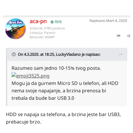
aca-pn
Napisano
Mart 4, 2020
7573
Enduraš, 6785 postova
Lokacija:
Paracin
Motocikl:
450MT
On 4.3.2020. at 18:25,
LuckyVladano
je napisao:
Razumeo sam jedno 10-15% tvog posta.
Mogu ja da gurnem Micro SD u telefon, ali HDD
nema svoje napajanje, a brzina prenosa bi
trebala da bude bar USB 3.0
HDD se napaja sa telefona, a brzina jeste bar USB3,
prebacuje brzo.