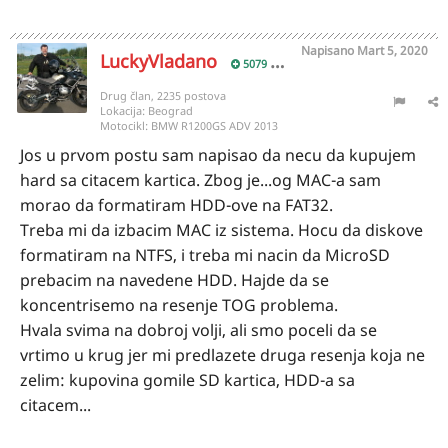
Napisano
Mart 5, 2020
LuckyVladano
5079
Drug član, 2235 postova
Lokacija:
Beograd
Motocikl:
BMW R1200GS ADV 2013
Jos u prvom postu sam napisao da necu da kupujem
hard sa citacem kartica. Zbog je...og MAC-a sam
morao da formatiram HDD-ove na FAT32.
Treba mi da izbacim MAC iz sistema. Hocu da diskove
formatiram na NTFS, i treba mi nacin da MicroSD
prebacim na navedene HDD. Hajde da se
koncentrisemo na resenje TOG problema.
Hvala svima na dobroj volji, ali smo poceli da se
vrtimo u krug jer mi predlazete druga resenja koja ne
zelim: kupovina gomile SD kartica, HDD-a sa
citacem...