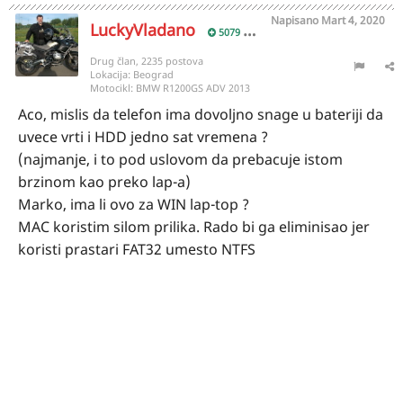
Napisano
Mart 4, 2020
LuckyVladano
5079
Drug član, 2235 postova
Lokacija:
Beograd
Motocikl:
BMW R1200GS ADV 2013
Aco, mislis da telefon ima dovoljno snage u bateriji da
uvece vrti i HDD jedno sat vremena ?
(najmanje, i to pod uslovom da prebacuje istom
brzinom kao preko lap-a)
Marko, ima li ovo za WIN lap-top ?
MAC koristim silom prilika. Rado bi ga eliminisao jer
koristi prastari FAT32 umesto NTFS