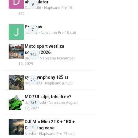
akomulator
9
Dule1406
· Napisano
Pre 16
sati
Pozdrav
7
jasminc
· Napisano
Pre 18 sati
Moto sport vesti za
sezonu 2026
794
BRACO
· Napisano
Novembar
12, 2025
sym symphony 125 sr
75
brankoXM
· Napisano
Jun 30
MOTUL ulje, fals ili ne?
121
dalipopovski
· Napisano
Avgust
12, 2022
DJI Mic Mini 2TX + 1RX +
4
Charging case
Niksha
· Napisano
Pre 15 sati