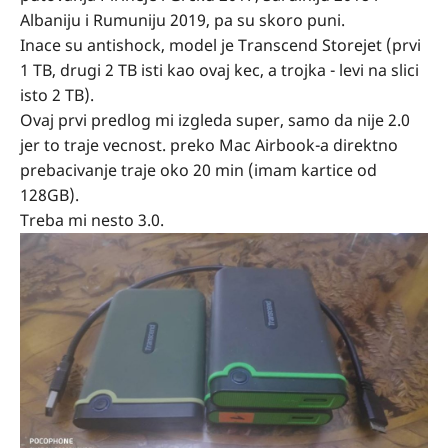
Albaniju i Rumuniju 2019, pa su skoro puni.
Inace su antishock, model je Transcend Storejet (prvi
1 TB, drugi 2 TB isti kao ovaj kec, a trojka - levi na slici
isto 2 TB).
Ovaj prvi predlog mi izgleda super, samo da nije 2.0
jer to traje vecnost. preko Mac Airbook-a direktno
prebacivanje traje oko 20 min (imam kartice od
128GB).
Treba mi nesto 3.0.