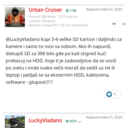
Urban Cruiser
Napisano
Mart 4, 2020
1186
Ponosni BJB Redar, 1217 postova
Lokacija:
Beograd
Motocikl:
Vespa ET4 150 (16. dvotočkaš)
@LuckyVladano kupi 3-4 velike SD kartice i daljinski za
kamere i samo to nosi sa sobom. Ako ih napuniš,
dokupiš SD za 30€ bilo gde pa kad stigneš kući
prebacuj na HDD. Koje ti je zadovoljstvo da se voziš
po svetu i onda svako veče moraš da sediš uz tel ili
leptop i petljaš se sa eksternim HDD, kablovima,
software - gluposti?!?
1
Napisano
Mart 5, 2020
LuckyVladano
5079