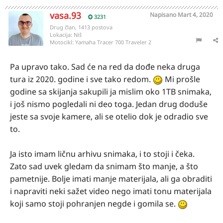
vasa.93
Napisano
Mart 4, 2020
3231
Drug član, 1413 postova
Lokacija:
Niš
Motocikl:
Yamaha Tracer 700 Traveler 2
Pa upravo tako. Sad će na red da dođe neka druga
tura iz 2020. godine i sve tako redom.
Mi prošle
godine sa skijanja sakupili ja mislim oko 1TB snimaka,
i još nismo pogledali ni deo toga. Jedan drug doduše
jeste sa svoje kamere, ali se otelio dok je odradio sve
to.
Ja isto imam ličnu arhivu snimaka, i to stoji i čeka.
Zato sad uvek gledam da snimam što manje, a što
pametnije. Bolje imati manje materijala, ali ga obraditi
i napraviti neki sažet video nego imati tonu materijala
koji samo stoji pohranjen negde i gomila se.