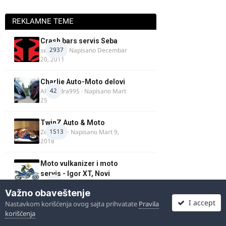
REKLAMNE TEME
Crash bars servis Seba
2937
seba011
· Napisano
Decembar
20, 2011
Charlie Auto-Moto delovi
42
Alexandra995
· Napisano
Mart
25
TwinZ Auto & Moto
1513
Zeljkamp
· Napisano
Mart 9,
2018
Moto vulkanizer i moto
servis - Igor XT, Novi
51
Beograd
Važno obaveštenje
igorxt
· Napisano
Novembar 4,
2010
I accept
Nastavkom korišćenja ovog sajta prihvatate
Pravila
korišćenja
Samo_dobra_kola_011: