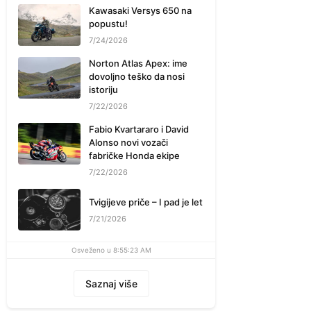
Kawasaki Versys 650 na
popustu!
7/24/2026
Norton Atlas Apex: ime
dovoljno teško da nosi
istoriju
7/22/2026
Fabio Kvartararo i David
Alonso novi vozači
fabričke Honda ekipe
7/22/2026
Tvigijeve priče – I pad je let
7/21/2026
Osveženo u 8:55:23 AM
Saznaj više