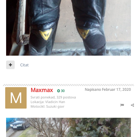
Citat
Maxmax
Napisano
Februar 17, 2020
30
Svrati ponekad, 329 postova
Lokacija:
Vladicin Han
Motocikl:
Suzuki gsxr