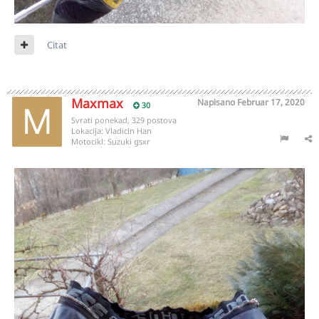
Citat
Maxmax
Napisano
Februar 17, 2020
30
Svrati ponekad, 329 postova
Lokacija:
Vladicin Han
Motocikl:
Suzuki gsxr