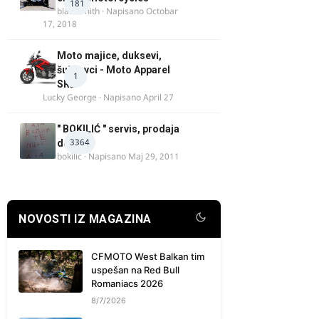
181
blacksmith
· Napisano
Octobar
17, 2018
Moto majice, duksevi,
šuškavci - Moto Apparel
1
SRB
Lucky George
· Napisano
April 27
" BOKILIĆ " servis, prodaja
3364
delova
bokilic
· Napisano
Maj 29, 2011
NOVOSTI IZ MAGAZINA
CFMOTO West Balkan tim
uspešan na Red Bull
Romaniacs 2026
8/7/2026