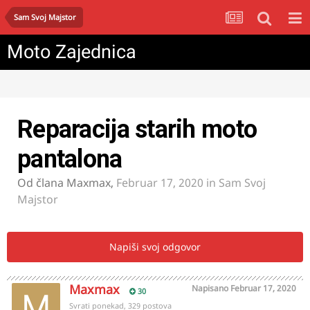
Sam Svoj Majstor
Moto Zajednica
Reparacija starih moto
pantalona
Od člana
Maxmax
,
Februar 17, 2020
in
Sam Svoj
Majstor
Napiši svoj odgovor
Maxmax
Napisano
Februar 17, 2020
30
Svrati ponekad, 329 postova