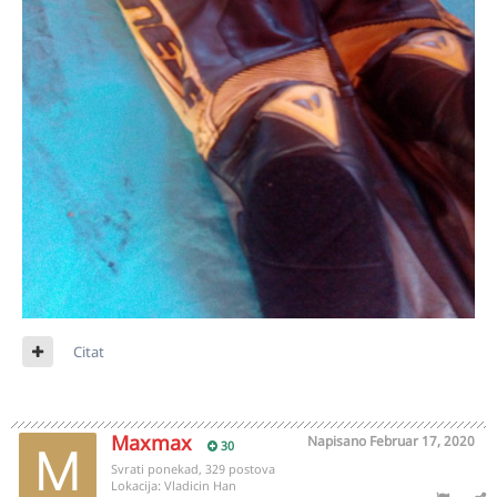
Citat
Maxmax
Napisano
Februar 17, 2020
30
Svrati ponekad, 329 postova
Lokacija:
Vladicin Han