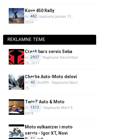
Kove 450 Rally
482
AnteK
· Napisano
Januar 31,
2024
REKLAMNE TEME
Crash bars servis Seba
2937
seba011
· Napisano
Decembar
20, 2011
Charlie Auto-Moto delovi
42
Alexandra995
· Napisano
Mart
25
TwinZ Auto & Moto
1513
Zeljkamp
· Napisano
Mart 9,
2018
Moto vulkanizer i moto
servis - Igor XT, Novi
51