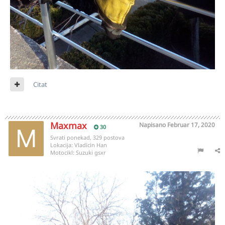
Citat
Maxmax
Napisano
Februar 17, 2020
30
Svrati ponekad, 329 postova
Lokacija:
Vladicin Han
Motocikl:
Suzuki gsxr