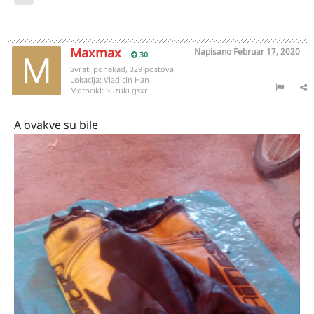
Maxmax
Napisano
Februar 17, 2020
30
Svrati ponekad, 329 postova
Lokacija:
Vladicin Han
Motocikl:
Suzuki gsxr
A ovakve su bile