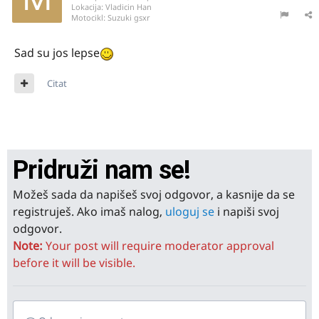
Lokacija:
Vladicin Han
Motocikl:
Suzuki gsxr
Sad su jos lepse
Citat
Pridruži nam se!
Možeš sada da napišeš svoj odgovor, a kasnije da se
registruješ. Ako imaš nalog,
uloguj se
i napiši svoj
odgovor.
Note:
Your post will require moderator approval
before it will be visible.