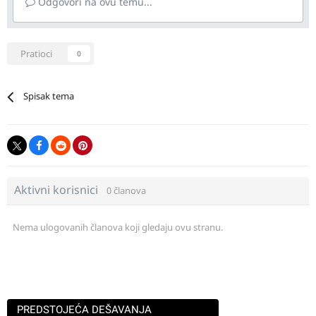
Odgovori na ovu temu...
Pratioci
0
Spisak tema
Aktivni korisnici
0 članova
Nema ulogovanih članova koji gledaju ovu stranu.
PREDSTOJEĆA DEŠAVANJA