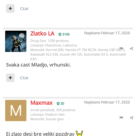
Citat
Zlatko LA
Napisano
Februar 17, 2020
3106
Drug član, 1330 postova
Lokacija:
Vlasotince, Ladovica
Motocikl:
Hornet 600, Honda VT 750 RC29, Honda CBF 600 S,
Kawasaki KLX 250, Suzuki AN 125, Automatik A3 S, Automatik
A35.
Svaka cast Mladjo, vrhunski.
Citat
Maxmax
Napisano
Februar 17, 2020
30
Svrati ponekad, 329 postova
Lokacija:
Vladicin Han
Motocikl:
Suzuki gsxr
Ej zlajo desi bre veliki pozdrav