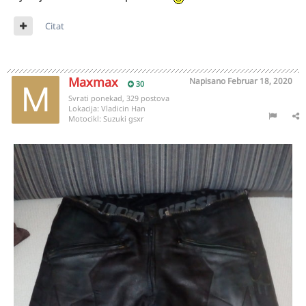
Citat
Maxmax
Napisano
Februar 18, 2020
30
Svrati ponekad, 329 postova
Lokacija:
Vladicin Han
Motocikl:
Suzuki gsxr