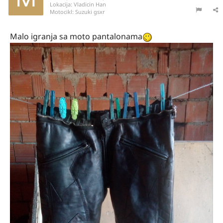
Lokacija:
Vladicin Han
Motocikl:
Suzuki gsxr
Malo igranja sa moto pantalonama