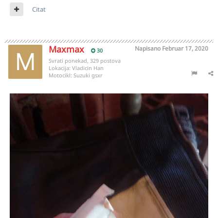
Citat
Maxmax
Napisano
Februar 17, 2020
30
Svrati ponekad, 329 postova
Lokacija:
Vladicin Han
Motocikl:
Suzuki gsxr