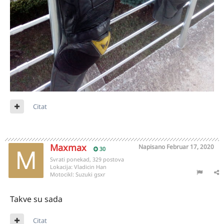
Citat
Maxmax
Napisano
Februar 17, 2020
30
Svrati ponekad, 329 postova
Lokacija:
Vladicin Han
Motocikl:
Suzuki gsxr
Takve su sada
Citat