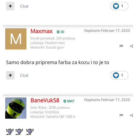
Citat
1
Maxmax
Napisano
Februar 17, 2020
30
Svrati ponekad, 329 postova
Lokacija:
Vladicin Han
Motocikl:
Suzuki gsxr
Samo dobra priprema farba za kozu i to je to
Citat
1
BaneVuk58
Napisano
Februar 17, 2020
8847
Solo Rider, 3290 postova
Lokacija:
Sremčica
Motocikl:
Yamaha FJR 1300 A