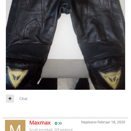
Citat
Maxmax
Napisano
Februar 18, 2020
30
Svrati ponekad, 329 postova