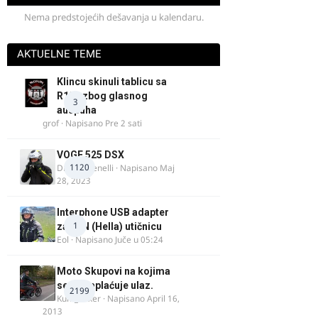
Nema predstojećih dešavanja u kalendaru.
AKTUELNE TEME
Klincu skinuli tablicu sa
R125 zbog glasnog
3
auspuha
grof
· Napisano
Pre 2 sati
VOGE 525 DSX
1120
DraganBenelli
· Napisano
Maj
28, 2023
Interphone USB adapter
1
za DIN (Hella) utičnicu
Eol
· Napisano
Juče u 05:24
Moto Skupovi na kojima
se ne naplaćuje ulaz.
2199
Kum_Mixer
· Napisano
April 16,
2013