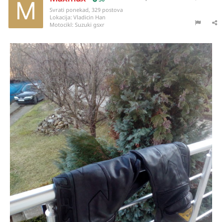
Svrati ponekad, 329 postova
Lokacija:
Vladicin Han
Motocikl:
Suzuki gsxr