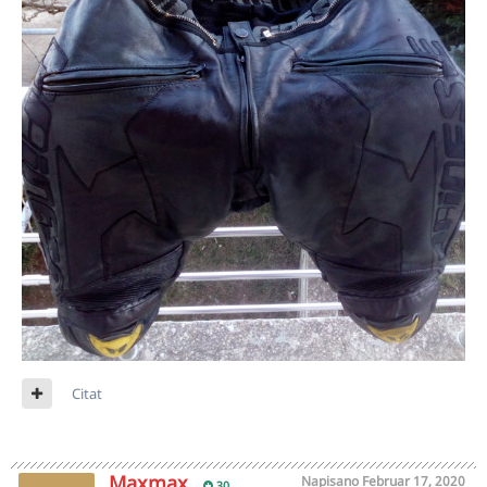
Citat
Maxmax
Napisano
Februar 17, 2020
30