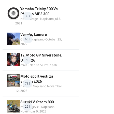
Yamaha Tricity 300 Vs.
Piaggio MP3 300
307
Nesasavage
· Napisano
Jul 3,
2021
Veselo, kamere
635
GR 46
· Napisano
Octobar 25,
2022
12. Moto GP Silverstone,
1
UK, 2026
mixa
· Napisano
Pre 2 sati
Moto sport vesti za
sezonu 2026
795
BRACO
· Napisano
Novembar
12, 2025
Suzuki V-Strom 800
294
m.milivojevic
· Napisano
Novembar 9, 2022