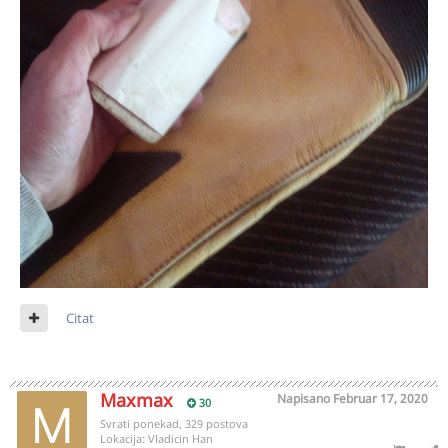
Citat
Maxmax
Napisano
Februar 17, 2020
30
Svrati ponekad, 329 postova
Lokacija:
Vladicin Han