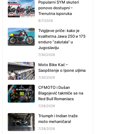
Popularni SYM skuteri
ponovo dostupni –
Trenutna isporuka
8/7/2026
Tvigijeve priče: kako je
kvalitetna Jawa 250 и 175
enduro “zalutala” u
Jugoslaviju
7/30/2026
Moto Bike Kać –
Saopštenje o Ipone uljima
7/30/2026
CFMOTO i Dušan
Blagojević takmiče se na
Red Bull Romaniacs
7/28/2026
Triumph i Indian traže
moto mehaničara!
7/28/2026