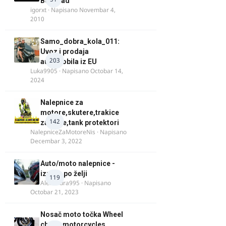
Beograd
igorxt
· Napisano
Novembar 4,
2010
Samo_dobra_kola_011:
Uvoz i prodaja
203
automobila iz EU
Luka9905
· Napisano
Octobar 14,
2024
Nalepnice za
motore,skutere,trakice
142
za felne,tank protektori
NalepniceZaMotoreNis
· Napisano
Decembar 3, 2022
Auto/moto nalepnice -
izrada po želji
119
Alexandra995
· Napisano
Octobar 21, 2023
Nosač moto točka Wheel
chock motorcycles