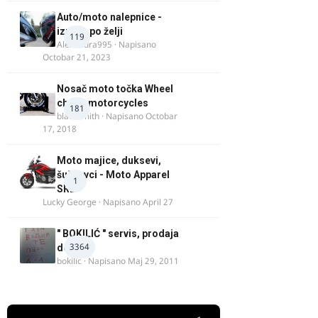
Auto/moto nalepnice -
izrada po želji
119
Alexandra995
· Napisano
Octobar 21, 2023
Nosač moto točka Wheel
chock motorcycles
181
blacksmith
· Napisano
Octobar
17, 2018
Moto majice, duksevi,
šuškavci - Moto Apparel
1
SRB
Lucky George
· Napisano
April 27
" BOKILIĆ " servis, prodaja
3364
delova
bokilic
· Napisano
Maj 29, 2011