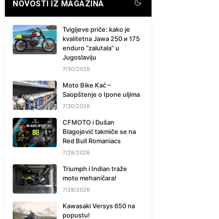
NOVOSTI IZ MAGAZINA
Tvigijeve priče: kako je
kvalitetna Jawa 250 и 175
enduro “zalutala” u
Jugoslaviju
7/30/2026
Moto Bike Kać –
Saopštenje o Ipone uljima
7/30/2026
CFMOTO i Dušan
Blagojević takmiče se na
Red Bull Romaniacs
7/28/2026
Triumph i Indian traže
moto mehaničara!
7/28/2026
Kawasaki Versys 650 na
popustu!