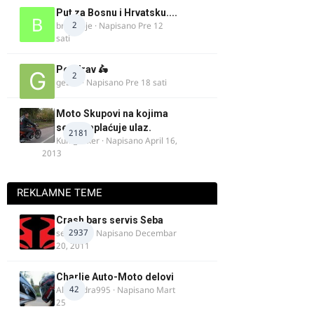
Put za Bosnu i Hrvatsku....
2
bradivoje
· Napisano
Pre 12
sati
Pozdrav 🛵
2
gebec
· Napisano
Pre 18 sati
Moto Skupovi na kojima
se ne naplaćuje ulaz.
2181
Kum_Mixer
· Napisano
April 16,
2013
REKLAMNE TEME
Crash bars servis Seba
2937
seba011
· Napisano
Decembar
20, 2011
Charlie Auto-Moto delovi
42
Alexandra995
· Napisano
Mart
25