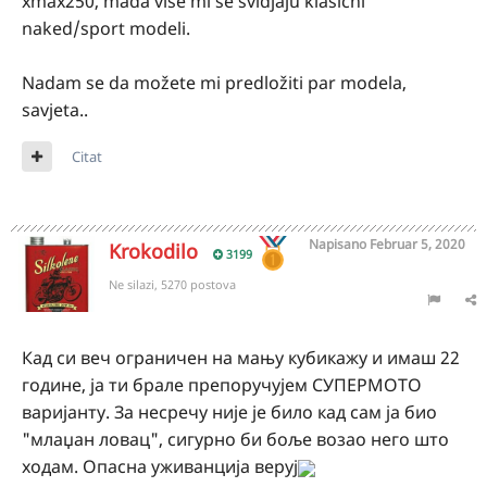
xmax250, mada više mi se svidjaju klasični
naked/sport modeli.
Nadam se da možete mi predložiti par modela,
savjeta..
Citat
Napisano
Februar 5, 2020
Krokodilo
3199
Ne silazi, 5270 postova
Кад си веч ограничен на мању кубикажу и имаш 22
године, ја ти брале препоручујем СУПЕРМОТО
варијанту. За несречу није је било кад сам ја био
"млаџан ловац", сигурно би боље возао него што
ходам. Опасна уживанција веруј