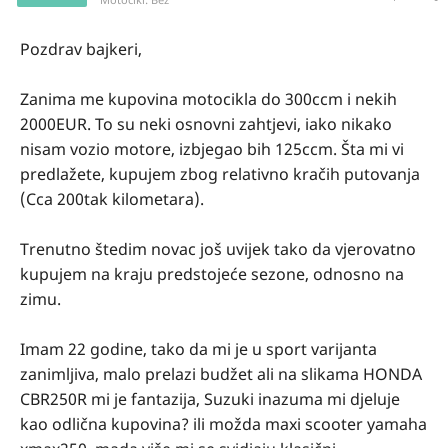
Pozdrav bajkeri,
Zanima me kupovina motocikla do 300ccm i nekih
2000EUR. To su neki osnovni zahtjevi, iako nikako
nisam vozio motore, izbjegao bih 125ccm. Šta mi vi
predlažete, kupujem zbog relativno kračih putovanja
(Cca 200tak kilometara).
Trenutno štedim novac još uvijek tako da vjerovatno
kupujem na kraju predstojeće sezone, odnosno na
zimu.
Imam 22 godine, tako da mi je u sport varijanta
zanimljiva, malo prelazi budžet ali na slikama HONDA
CBR250R mi je fantazija, Suzuki inazuma mi djeluje
kao odlična kupovina? ili možda maxi scooter yamaha