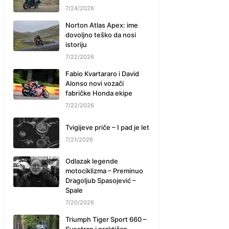
7/24/2026
Norton Atlas Apex: ime
dovoljno teško da nosi
istoriju
7/22/2026
Fabio Kvartararo i David
Alonso novi vozači
fabričke Honda ekipe
7/22/2026
Tvigijeve priče – I pad je let
7/21/2026
Odlazak legende
motociklizma – Preminuo
Dragoljub Spasojević –
Spale
7/20/2026
Triumph Tiger Sport 660 –