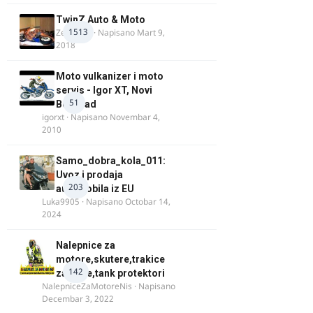
TwinZ Auto & Moto
1513
Zeljkamp
· Napisano
Mart 9,
2018
Moto vulkanizer i moto
servis - Igor XT, Novi
51
Beograd
igorxt
· Napisano
Novembar 4,
2010
Samo_dobra_kola_011:
Uvoz i prodaja
203
automobila iz EU
Luka9905
· Napisano
Octobar 14,
2024
Nalepnice za
motore,skutere,trakice
142
za felne,tank protektori
NalepniceZaMotoreNis
· Napisano
Decembar 3, 2022