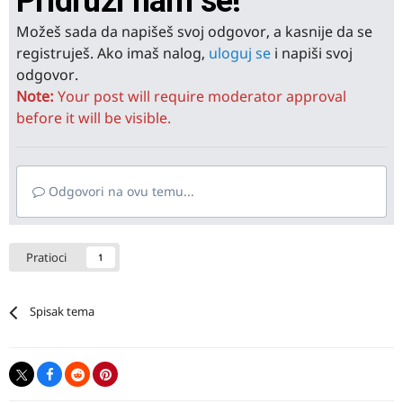
Pridruži nam se!
Možeš sada da napišeš svoj odgovor, a kasnije da se
registruješ. Ako imaš nalog,
uloguj se
i napiši svoj
odgovor.
Note:
Your post will require moderator approval
before it will be visible.
Odgovori na ovu temu...
Pratioci
1
Spisak tema