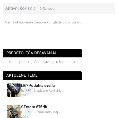
Aktivni korisnici
0 članova
Nema ulogovanih članova koji gledaju ovu stranu.
PREDSTOJEĆA DEŠAVANJA
Nema predstojećih dešavanja u kalendaru.
AKTUELNE TEME
LED dodatna svetla
870
boki.64
· Napisano
April 24,
2014
CFmoto 675NK
14
Luka9905
· Napisano
Maj 22,
2025