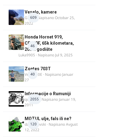
Veselo, kamere
609
GR 46
· Napisano
Octobar 25,
2022
Honda Hornet 919,
CB900F, 65k kilometara,
46
2005. godište
Luka9905
· Napisano
Jul 9, 2025
Zontes 703T
40
Verdi350E
· Napisano
Januar
27
Informacije o Rumuniji
2055
quasaar
· Napisano
Januar 19,
2011
MOTUL ulje, fals ili ne?
120
dalipopovski
· Napisano
Avgust
12, 2022