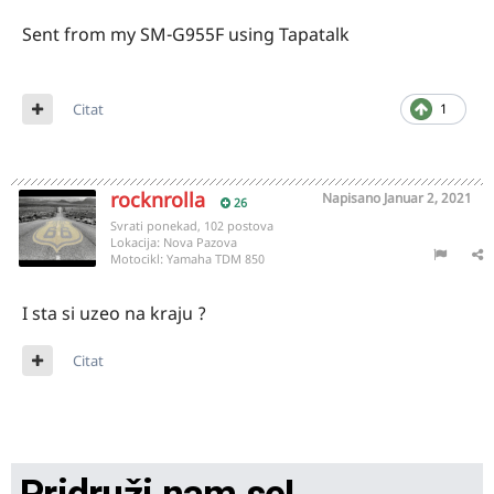
Sent from my SM-G955F using Tapatalk
Citat
1
rocknrolla
Napisano
Januar 2, 2021
26
Svrati ponekad, 102 postova
Lokacija:
Nova Pazova
Motocikl:
Yamaha TDM 850
I sta si uzeo na kraju ?
Citat