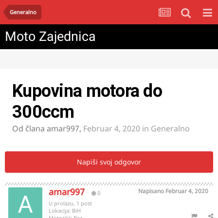
Generalno
Moto Zajednica
Kupovina motora do
300ccm
Od člana
amar997
,
Februar 4, 2020
in
Generalno
Napiši svoj odgovor
amar997
Napisano
Februar 4, 2020
0
U prolazu, 1 post
Lokacija:
BiH
Motocikl:
Bez