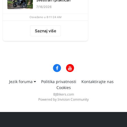
Svestran i praktičan
7/16/2026
Osveženo u 8:11:24 AM
Saznaj više
Jezik foruma
Politika privatnosti
Kontaktirajte nas
Cookies
BJBikers.com
Powered by Invision Community