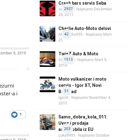
Crash bars servis Seba
2937
seba011
· Napisano
Decembar
20, 2011
Charlie Auto-Moto delovi
42
Alexandra995
· Napisano
Mart
25
embar 9, 2019
TwinZ Auto & Moto
1513
Zeljkamp
· Napisano
Mart 9,
2018
oblematičan
Moto vulkanizer i moto
ezurni
servis - Igor XT, Novi
51
Beograd
ster-a i
igorxt
· Napisano
Novembar 4,
2010
1
Samo_dobra_kola_011:
Uvoz i prodaja
203
automobila iz EU
Luka9905
· Napisano
Octobar
embar 9, 2019