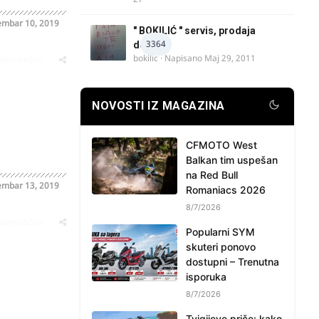
mbar 10, 2019
" BOKILIĆ " servis, prodaja
3364
delova
bokilic
· Napisano
Maj 29, 2011
oblematičan
NOVOSTI IZ MAGAZINA
CFMOTO West
Balkan tim uspešan
na Red Bull
mbar 13, 2019
Romaniacs 2026
8/7/2026
oblematičan
Popularni SYM
skuteri ponovo
dostupni – Trenutna
isporuka
8/7/2026
Tvigijeve priče: kako