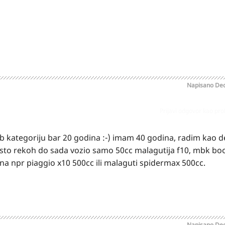
Napisano
Dec
Prijavi odgovor kao pr
kategoriju bar 20 godina :-) imam 40 godina, radim kao d
 sto rekoh do sada vozio samo 50cc malagutija f10, mbk boo
 na npr piaggio x10 500cc ili malaguti spidermax 500cc.
Napisano
Dec