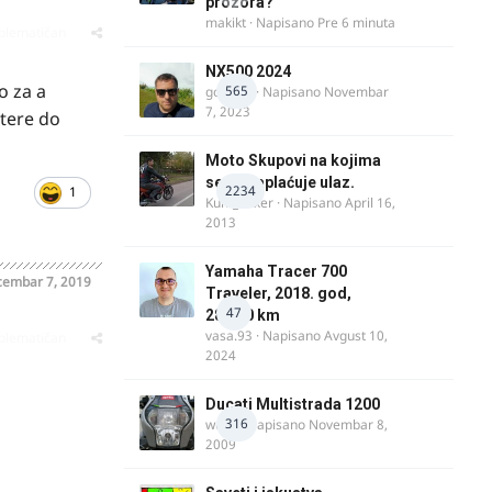
prozora?
makikt
· Napisano
Pre 6 minuta
oblematičan
NX500 2024
o za a
565
godovic
· Napisano
Novembar
7, 2023
utere do
Moto Skupovi na kojima
se ne naplaćuje ulaz.
2234
1
Kum_Mixer
· Napisano
April 16,
2013
Yamaha Tracer 700
embar 7, 2019
Traveler, 2018. god,
47
28.100 km
vasa.93
· Napisano
Avgust 10,
oblematičan
2024
Ducati Multistrada 1200
316
wulfy
· Napisano
Novembar 8,
2009