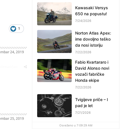
Kawasaki Versys
650 na popustu!
7/24/2026
1
Norton Atlas Apex:
ime dovoljno teško
da nosi istoriju
mbar 24, 2019
7/22/2026
Fabio Kvartararo i
oblematičan
David Alonso novi
vozači fabričke
Honda ekipe
7/22/2026
Tvigijeve priče – I
pad je let
7/21/2026
mbar 25, 2019
Osveženo u 7:09:29 AM