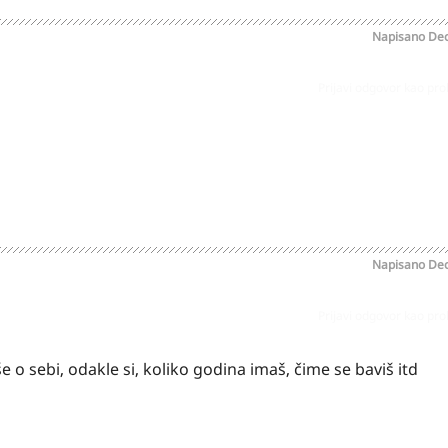
Napisano
Dec
Prijavi odgovor kao pr
Napisano
Dec
Prijavi odgovor kao pr
 sebi, odakle si, koliko godina imaš, čime se baviš itd