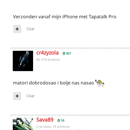
Verzonden vanaf mijn iPhone met Tapatalk Pro
Citat
cr4zyzola
861
46, 619 postova
matori dobrodosao i bolje nas nasao
Citat
Sava89
56
U prolazu, 33 postova