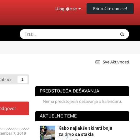
Pridružite nam se!
Ulogujte se
Sve Aktivnosti
ratioci
2
PREDSTOJEĆA DEŠAVANJA
Nema predstojećih dešavanja u kalendaru.
 odgovor
AKTUELNE TEME
Kako najlakše skinuti boju
embar 7, 2019
za drvo sa stakla
0