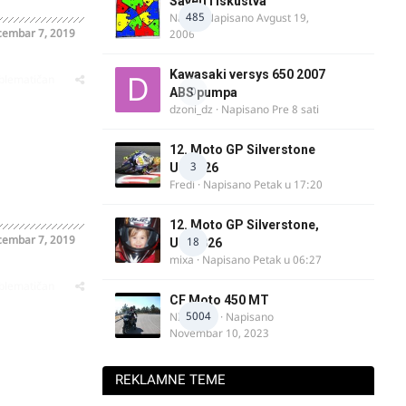
Saveti i iskustva
485
Najzli
· Napisano
Avgust 19,
embar 7, 2019
2006
Kawasaki versys 650 2007
oblematičan
0
ABS pumpa
dzoni_dz
· Napisano
Pre 8 sati
12. Moto GP Silverstone
3
UK 2026
Fredi
· Napisano
Petak u 17:20
12. Moto GP Silverstone,
embar 7, 2019
18
UK, 2026
mixa
· Napisano
Petak u 06:27
oblematičan
CF Moto 450 MT
5004
NIKOLA 1
· Napisano
Novembar 10, 2023
REKLAMNE TEME