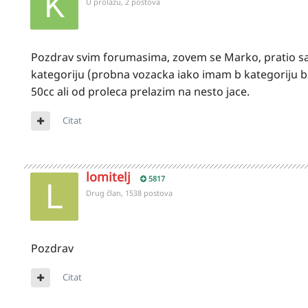
U prolazu, 2 postova
Pozdrav svim forumasima, zovem se Marko, pratio
kategoriju (probna vozacka iako imam b kategoriju ba
50cc ali od proleca prelazim na nesto jace.
Citat
lomitelj
5817
Drug član, 1538 postova
Pozdrav
Citat