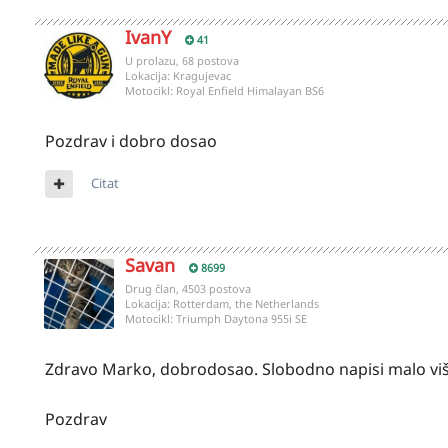
IvanY
41
U prolazu, 68 postova
Lokacija:
Kragujevac
Motocikl:
Royal Enfield Himalayan BS6
Pozdrav i dobro dosao
Citat
Savan
8699
Drug član, 4503 postova
Lokacija:
Rotterdam, the Netherlands
Motocikl:
Triumph Daytona 955i SE
Zdravo Marko, dobrodosao. Slobodno napisi malo više o
Pozdrav