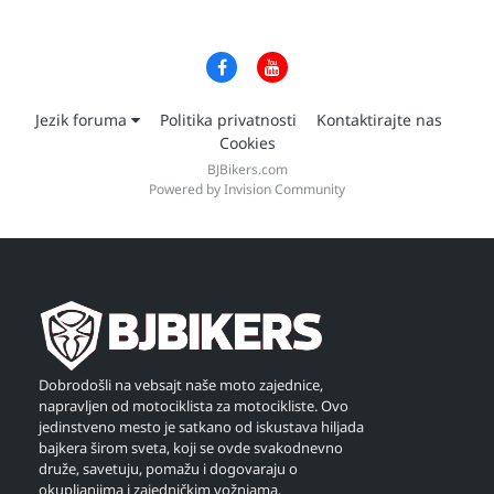
Jezik foruma
Politika privatnosti
Kontaktirajte nas
Cookies
BJBikers.com
Powered by Invision Community
Dobrodošli na vebsajt naše moto zajednice,
napravljen od motociklista za motocikliste. Ovo
jedinstveno mesto je satkano od iskustava hiljada
bajkera širom sveta, koji se ovde svakodnevno
druže, savetuju, pomažu i dogovaraju o
okupljanjima i zajedničkim vožnjama.