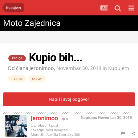
Kupujem
Moto Zajednica
Kupio bih...
kaciga
Od člana
Jeronimoo
,
Novembar 30, 2019
in
Kupujem
helmet
skuter
Napiši svoj odgovor
Jeronimoo
Napisano
Novembar 30, 2019
0
U prolazu, 1 post
Lokacija:
Novi Beograd
Motocikl:
Aprillia Sportcity 200