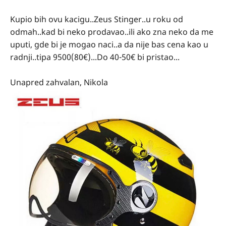
Kupio bih ovu kacigu..Zeus Stinger..u roku od
odmah..kad bi neko prodavao..ili ako zna neko da me
uputi, gde bi je mogao naci..a da nije bas cena kao u
radnji..tipa 9500(80€)...Do 40-50€ bi pristao...
Unapred zahvalan, Nikola