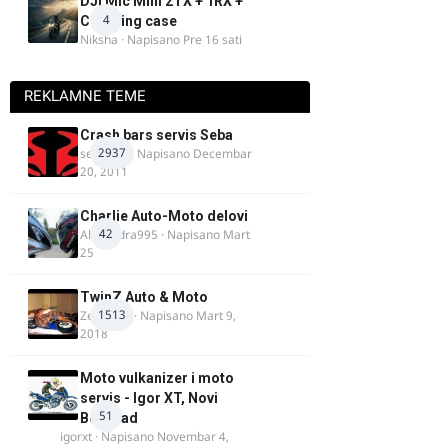
DJI Mic Mini 2TX + 1RX +
4
Charging case
Niksha
· Napisano
Pre 16 sati
REKLAMNE TEME
Crash bars servis Seba
2937
seba011
· Napisano
Decembar
20, 2011
Charlie Auto-Moto delovi
42
Alexandra995
· Napisano
Mart
25
TwinZ Auto & Moto
1513
Zeljkamp
· Napisano
Mart 9,
2018
Moto vulkanizer i moto
servis - Igor XT, Novi
51
Beograd
igorxt
· Napisano
Novembar 4,