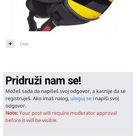
Citat
Pridruži nam se!
Možeš sada da napišeš svoj odgovor, a kasnije da se
registruješ. Ako imaš nalog,
uloguj se
i napiši svoj
odgovor.
Note:
Your post will require moderator approval
before it will be visible.