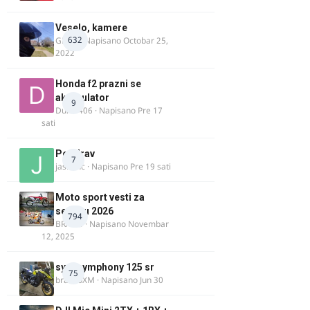
Veselo, kamere
632
GR 46
· Napisano
Octobar 25,
2022
Honda f2 prazni se
akomulator
9
Dule1406
· Napisano
Pre 17
sati
Pozdrav
7
jasminc
· Napisano
Pre 19 sati
Moto sport vesti za
sezonu 2026
794
BRACO
· Napisano
Novembar
12, 2025
sym symphony 125 sr
75
brankoXM
· Napisano
Jun 30