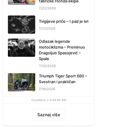
fabričke Honda ekipe
7/22/2026
Tvigijeve priče – I pad je let
7/21/2026
Odlazak legende
motociklizma – Preminuo
Dragoljub Spasojević –
Spale
7/20/2026
Triumph Tiger Sport 660 –
Svestran i praktičan
7/16/2026
Osveženo u 3:44:56 AM
Saznaj više