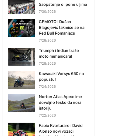
Saopštenje o Ipone uljima
7/30/2026
CFMOTO i Dušan
Blagojević takmiče se na
Red Bull Romaniacs
7/28/2026
Triumph i Indian traže
moto mehaničara!
7/28/2026
Kawasaki Versys 650 na
popustu!
7/24/2026
Norton Atlas Apex: ime
dovoljno teško da nosi
istoriju
7/22/2026
Fabio Kvartararo i David
Alonso novi vozači