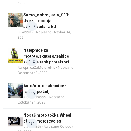
2010
Samo_dobra_kola_011:
Uvoz i prodaja
203
automobila iz EU
Luka9905
· Napisano
Octobar 14,
2024
Nalepnice za
motore,skutere,trakice
142
za felne,tank protektori
NalepniceZaMotoreNis
· Napisano
Decembar 3, 2022
Auto/moto nalepnice -
izrada po želji
119
Alexandra995
· Napisano
Octobar 21, 2023
Nosač moto točka Wheel
chock motorcycles
181
blacksmith
· Napisano
Octobar