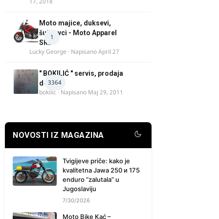
17, 2018
Moto majice, duksevi,
šuškavci - Moto Apparel
1
SRB
Lucky George
· Napisano
April 27
" BOKILIĆ " servis, prodaja
3364
delova
bokilic
· Napisano
Maj 29, 2011
NOVOSTI IZ MAGAZINA
Tvigijeve priče: kako je
kvalitetna Jawa 250 и 175
enduro “zalutala” u
Jugoslaviju
7/30/2026
Moto Bike Kać –