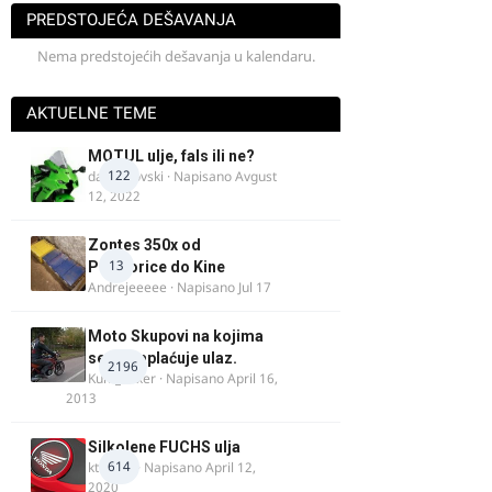
PREDSTOJEĆA DEŠAVANJA
Nema predstojećih dešavanja u kalendaru.
AKTUELNE TEME
MOTUL ulje, fals ili ne?
122
dalipopovski
· Napisano
Avgust
12, 2022
Zontes 350x od
13
Podgorice do Kine
Andrejeeeee
· Napisano
Jul 17
Moto Skupovi na kojima
se ne naplaćuje ulaz.
2196
Kum_Mixer
· Napisano
April 16,
2013
Silkolene FUCHS ulja
614
ktm600
· Napisano
April 12,
2020