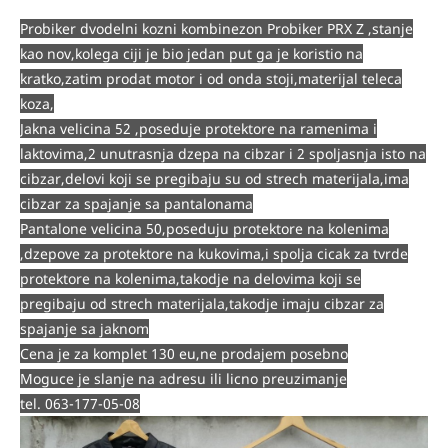
Probiker dvodelni kozni kombinezon Probiker PRX Z ,stanje
kao nov,kolega ciji je bio jedan put ga je koristio na
kratko,zatim prodat motor i od onda stoji,materijal teleca
koza,
Jakna velicina 52 ,poseduje protektore na ramenima i
laktovima,2 unutrasnja dzepa na cibzar i 2 spoljasnja isto na
cibzar,delovi koji se pregibaju su od strech materijala,ima
cibzar za spajanje sa pantalonama
Pantalone velicina 50,poseduju protektore na kolenima
,dzepove za protektore na kukovima,i spolja cicak za tvrde
protektore na kolenima,takodje na delovima koji se
pregibaju od strech materijala,takodje imaju cibzar za
spajanje sa jaknom
Cena je za komplet 130 eu,ne prodajem posebno
Moguce je slanje na adresu ili licno preuzimanje
tel. 063-177-05-08