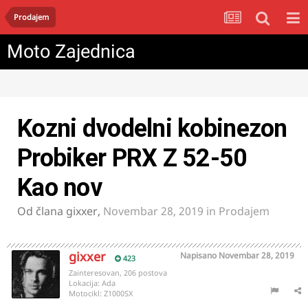
Prodajem
Moto Zajednica
Kozni dvodelni kobinezon
Probiker PRX Z 52-50
Kao nov
Od člana
gixxer
,
Novembar 28, 2019
in
Prodajem
gixxer
Napisano
Novembar 28, 2019
423
Zainteresovan, 206 postova
Lokacija:
Ada
Motocikl:
Z1000SX