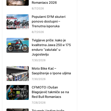
Romaniacs 2026
8/7/2026
Popularni SYM skuteri
ponovo dostupni –
Trenutna isporuka
8/7/2026
Tvigijeve priče: kako je
kvalitetna Jawa 250 и 175
enduro “zalutala” u
Jugoslaviju
7/30/2026
Moto Bike Kać –
Saopštenje o Ipone uljima
7/30/2026
CFMOTO i Dušan
Blagojević takmiče se na
Red Bull Romaniacs
7/28/2026
Triumph i Indian traže