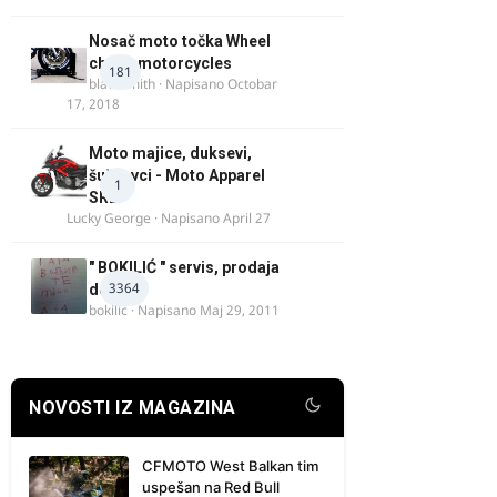
Nosač moto točka Wheel
chock motorcycles
181
blacksmith
· Napisano
Octobar
17, 2018
Moto majice, duksevi,
šuškavci - Moto Apparel
1
SRB
Lucky George
· Napisano
April 27
" BOKILIĆ " servis, prodaja
3364
delova
bokilic
· Napisano
Maj 29, 2011
NOVOSTI IZ MAGAZINA
CFMOTO West Balkan tim
uspešan na Red Bull