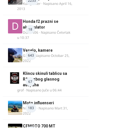
2233
Kum_Mixer
· Napisano
April 16,
2013
Honda f2 prazni se
akomulator
18
Dule1406
· Napisano
Četvrtak
u 10:37
Veselo, kamere
643
GR 46
· Napisano
Octobar 25,
2022
Klincu skinuli tablicu sa
R125 zbog glasnog
67
auspuha
grof
· Napisano
Juče u 06:44
Moto influenseri
183
Nolanka
· Napisano
Mart 31,
2022
CFMOTO 700 MT