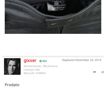
gixxer
Napisano
Novembar 29, 2019
423
Zainteresovan, 206 postova
Lokacija:
Ada
Motocikl:
Z1000SX
Prodato