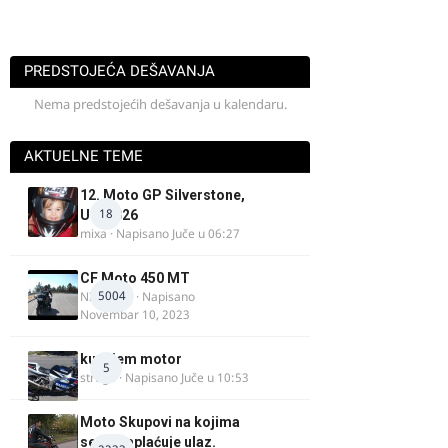
PREDSTOJEĆA DEŠAVANJA
Nema predstojećih dešavanja u kalendaru.
AKTUELNE TEME
12. Moto GP Silverstone,
18
UK, 2026
mixa
· Napisano
Juče u 06:27
CF Moto 450 MT
5004
NIKOLA 1
· Napisano
Novembar 10, 2023
kupujem motor
5
strugo
· Napisano
Juče u 10:53
Moto Skupovi na kojima
se ne naplaćuje ulaz.