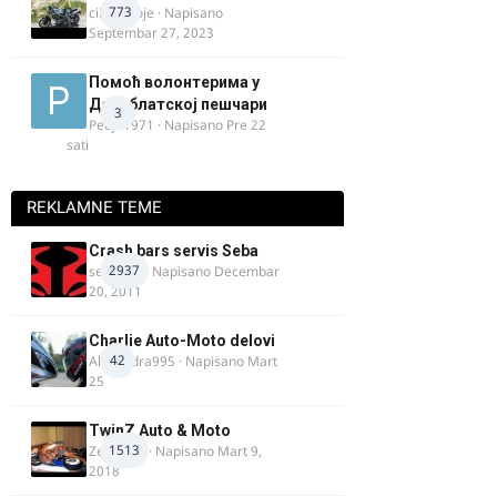
773
cika miloje
· Napisano
Septembar 27, 2023
Помоћ волонтерима у
Делиблатској пешчари
3
Pedja1971
· Napisano
Pre 22
sati
REKLAMNE TEME
Crash bars servis Seba
2937
seba011
· Napisano
Decembar
20, 2011
Charlie Auto-Moto delovi
42
Alexandra995
· Napisano
Mart
25
TwinZ Auto & Moto
1513
Zeljkamp
· Napisano
Mart 9,
2018