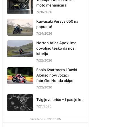
moto mehaničara!
7/28/2026
Kawasaki Versys 650 na
popustu!
7/24/2026
Norton Atlas Apex: ime
dovoljno teško da nosi
istoriju
7/22/2026
Fabio Kvartararo i David
Alonso novi vozači
fabričke Honda ekipe
7/22/2026
Tvigijeve priče – I pad je let
7/21/2026
Osveženo u 8:35:16 PM