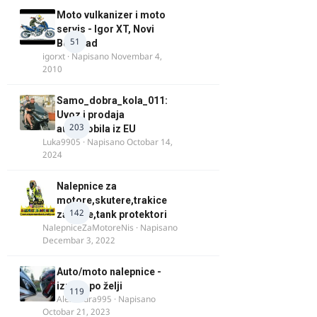
Moto vulkanizer i moto
servis - Igor XT, Novi
51
Beograd
igorxt
· Napisano
Novembar 4,
2010
Samo_dobra_kola_011:
Uvoz i prodaja
203
automobila iz EU
Luka9905
· Napisano
Octobar 14,
2024
Nalepnice za
motore,skutere,trakice
142
za felne,tank protektori
NalepniceZaMotoreNis
· Napisano
Decembar 3, 2022
Auto/moto nalepnice -
izrada po želji
119
Alexandra995
· Napisano
Octobar 21, 2023