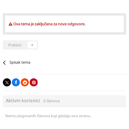
Ova tema je zaključana za nove odgovore.
Pratioci
0
Spisak tema
Aktivni korisnici
0 članova
Nema ulogovanih članova koji gledaju ovu stranu.