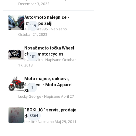
Decembar 3, 2022
Auto/moto nalepnice -
izrada po želji
119
Alexandra995
· Napisano
Octobar 21, 2023
Nosač moto točka Wheel
chock motorcycles
181
blacksmith
· Napisano
Octobar
17, 2018
Moto majice, duksevi,
šuškavci - Moto Apparel
1
SRB
Lucky George
· Napisano
April 27
" BOKILIĆ " servis, prodaja
3364
delova
bokilic
· Napisano
Maj 29, 2011