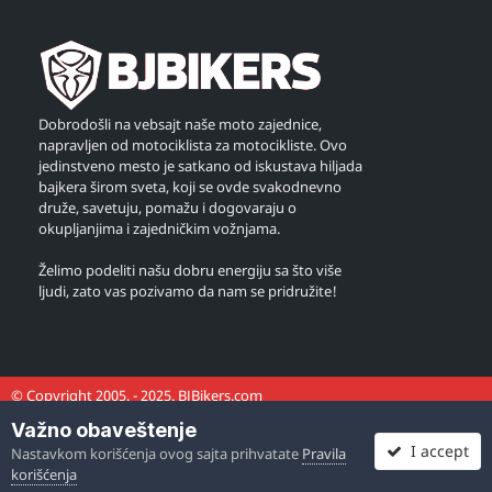
Dobrodošli na vebsajt naše moto zajednice,
napravljen od motociklista za motocikliste. Ovo
jedinstveno mesto je satkano od iskustava hiljada
bajkera širom sveta, koji se ovde svakodnevno
druže, savetuju, pomažu i dogovaraju o
okupljanjima i zajedničkim vožnjama.
Želimo podeliti našu dobru energiju sa što više
ljudi, zato vas pozivamo da nam se pridružite!
© Copyright 2005. - 2025. BJBikers.com
Važno obaveštenje
I accept
Nastavkom korišćenja ovog sajta prihvatate
Pravila
korišćenja