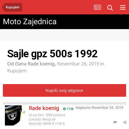
Kupujem
Moto Zajednica
Sajle gpz 500s 1992
Od člana
Rade koenig
,
Novembar 26, 2019
in
Kupujem
Napiši svoj odgovor
Rade koenig
Napisano
Novembar 26, 2019
1138
Drug član, 1098 postova
Lokacija:
Beograd
Motocikl:
BMW R 1150 R