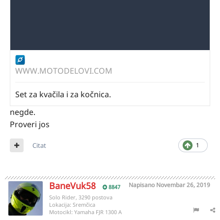
WWW.MOTODELOVI.COM
Set za kvačila i za kočnica.
negde.
Proveri jos
Citat
1
BaneVuk58
Napisano
Novembar 26, 2019
8847
Solo Rider, 3290 postova
Lokacija:
Sremčica
Motocikl:
Yamaha FJR 1300 A