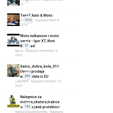
25
TwinZ Auto & Moto
1513
Zeljkamp
· Napisano
Mart 9,
2018
Moto vulkanizer i moto
servis - Igor XT, Novi
51
Beograd
igorxt
· Napisano
Novembar 4,
2010
Samo_dobra_kola_011:
Uvoz i prodaja
203
automobila iz EU
Luka9905
· Napisano
Octobar 14,
2024
Nalepnice za
motore,skutere,trakice
142
za felne,tank protektori
NalepniceZaMotoreNis
· Napisano