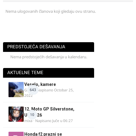
Nema ulogovanih članova koji gledaju ovu stranu.
PREDSTOJEĆA DEŠAVANJA
Nema predstojećih dešavanja u kalendaru.
AKTUELNE TEME
Veselo, kamere
643
GR 46
· Napisano
Octobar 25,
2022
12. Moto GP Silverstone,
10
UK, 2026
mixa
· Napisano
Juče u 06:27
Honda f2 prazni se