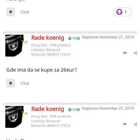
Citat
1
Rade koenig
Napisano
Novembar 27, 2019
1138
Drug član, 1098 postova
Lokacija:
Beograd
Motocikl:
BMW R 1150 R
Gde ima da se kupe za 26eur?
Citat
Rade koenig
Napisano
Novembar 27, 2019
1138
Drug član, 1098 postova
Lokacija:
Beograd
Motocikl:
BMW R 1150 R