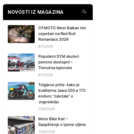
NOVOSTI IZ MAGAZINA
CFMOTO West Balkan tim
uspešan na Red Bull
Romaniacs 2026
8/7/2026
Popularni SYM skuteri
ponovo dostupni –
Trenutna isporuka
8/7/2026
Tvigijeve priče: kako je
kvalitetna Jawa 250 и 175
enduro “zalutala” u
Jugoslaviju
7/30/2026
Moto Bike Kać –
Saopštenje o Ipone uljima
7/30/2026