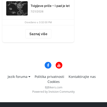
Tvigijeve priče – I pad je let
7/21/2026
Osveženo u 3:32:00 PM
Saznaj više
Jezik foruma
Politika privatnosti
Kontaktirajte nas
Cookies
BJBikers.com
Powered by Invision Community