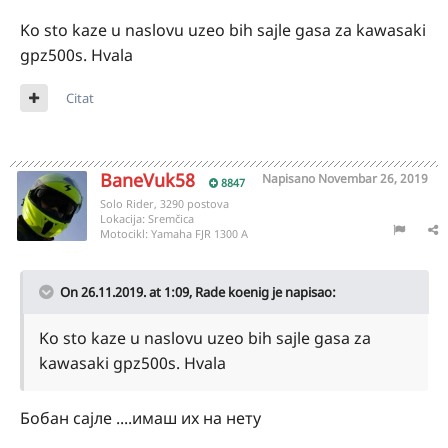
Ko sto kaze u naslovu uzeo bih sajle gasa za kawasaki
gpz500s. Hvala
Citat
BaneVuk58
Napisano
Novembar 26, 2019
8847
Solo Rider, 3290 postova
Lokacija:
Sremčica
Motocikl:
Yamaha FJR 1300 A
On 26.11.2019. at 1:09,
Rade koenig
je napisao:
Ko sto kaze u naslovu uzeo bih sajle gasa za
kawasaki gpz500s. Hvala
Бобан сајле ....имаш их на нету