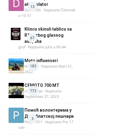
akomulator
13
Dule1406
· Napisano
Četvrtak
u 10:37
Klincu skinuli tablicu sa
R125 zbog glasnog
67
auspuha
grof
· Napisano
Juče u 06:44
Moto influenseri
183
Nolanka
· Napisano
Mart 31,
2022
CFMOTO 700 MT
773
cika miloje
· Napisano
Septembar 27, 2023
Помоћ волонтерима у
Делиблатској пешчари
3
Pedja1971
· Napisano
Pre 17
sati