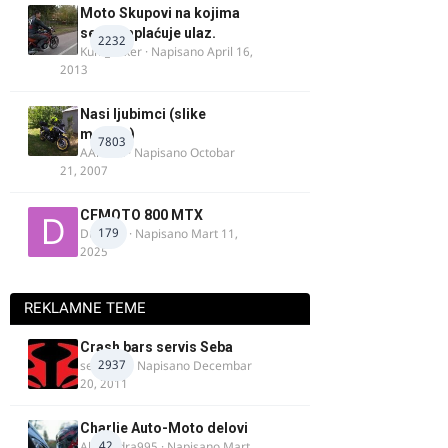
Moto Skupovi na kojima
se ne naplaćuje ulaz.
2232
Kum_Mixer
· Napisano
April 16,
2013
Nasi ljubimci (slike
motora)
7803
AArnold
· Napisano
Octobar
21, 2007
CFMOTO 800 MTX
179
Duta_91
· Napisano
Mart 11,
2025
REKLAMNE TEME
Crash bars servis Seba
2937
seba011
· Napisano
Decembar
20, 2011
Charlie Auto-Moto delovi
42
Alexandra995
· Napisano
Mart