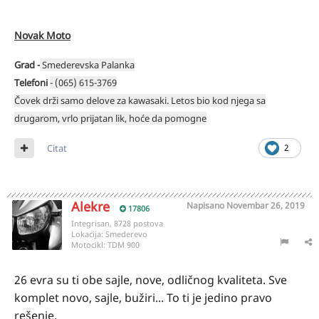
Novak Moto
Grad -
Smederevska Palanka
Telefoni
- (065) 615-3769
Čovek drži samo delove za kawasaki. Letos bio kod njega sa
drugarom, vrlo prijatan lik, hoće da pomogne
Citat
2
Alekre
Napisano
Novembar 26, 2019
17806
Integrisan, 8728 postova
Lokacija:
Smederevo
Motocikl:
TDM 900
26 evra su ti obe sajle, nove, odličnog kvaliteta. Sve
komplet novo, sajle, bužiri... To ti je jedino pravo
rešenje.