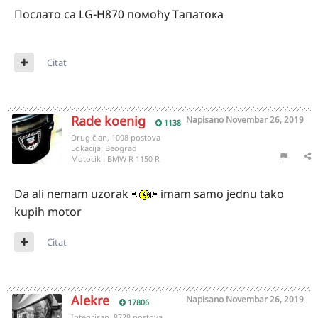
Послато са LG-H870 помоћу Тапатока
Citat
Rade koenig
Napisano
Novembar 26, 2019
1138
Drug član, 1098 postova
Lokacija:
Beograd
Motocikl:
BMW R 1150 R
Da ali nemam uzorak
imam samo jednu tako
kupih motor
Citat
Alekre
Napisano
Novembar 26, 2019
17806
Integrisan, 8728 postova