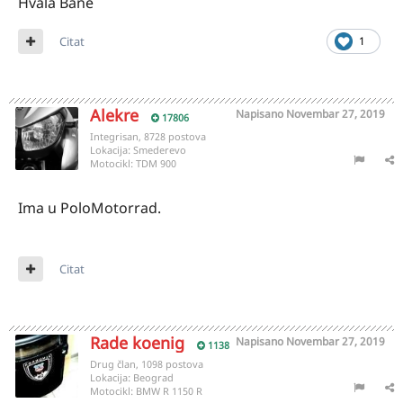
Hvala Bane
Citat
1
Alekre
Napisano
Novembar 27, 2019
17806
Integrisan, 8728 postova
Lokacija:
Smederevo
Motocikl:
TDM 900
Ima u PoloMotorrad.
Citat
Rade koenig
Napisano
Novembar 27, 2019
1138
Drug član, 1098 postova
Lokacija:
Beograd
Motocikl:
BMW R 1150 R