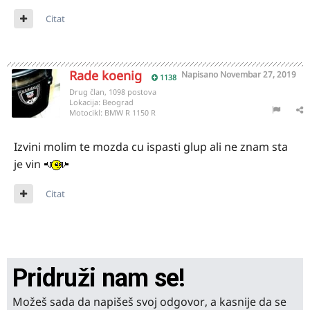
Citat
Rade koenig
Napisano
Novembar 27, 2019
1138
Drug član, 1098 postova
Lokacija:
Beograd
Motocikl:
BMW R 1150 R
Izvini molim te mozda cu ispasti glup ali ne znam sta
je vin
Citat
Pridruži nam se!
Možeš sada da napišeš svoj odgovor, a kasnije da se