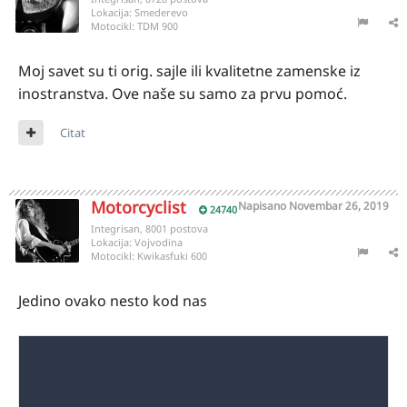
Lokacija:
Smederevo
Motocikl:
TDM 900
Moj savet su ti orig. sajle ili kvalitetne zamenske iz
inostranstva. Ove naše su samo za prvu pomoć.
Citat
Motorcyclist
Napisano
Novembar 26, 2019
24740
Integrisan, 8001 postova
Lokacija:
Vojvodina
Motocikl:
Kwikasfuki 600
Jedino ovako nesto kod nas