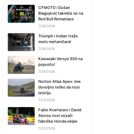
CFMOTO i Dušan
Blagojević takmiče se na
Red Bull Romaniacs
7/28/2026
Triumph i Indian traže
moto mehaničara!
7/28/2026
Kawasaki Versys 650 na
popustu!
7/24/2026
Norton Atlas Apex: ime
dovoljno teško da nosi
istoriju
7/22/2026
Fabio Kvartararo i David
Alonso novi vozači
fabričke Honda ekipe
7/22/2026