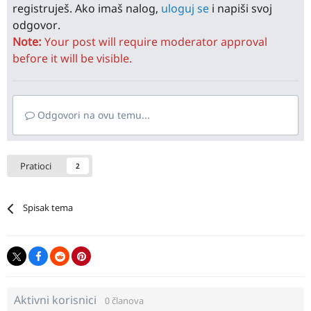
registruješ. Ako imaš nalog,
uloguj se
i napiši svoj
odgovor.
Note:
Your post will require moderator approval
before it will be visible.
Odgovori na ovu temu...
Pratioci
2
Spisak tema
Aktivni korisnici
0 članova