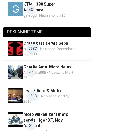
KTM 1390 Super
48
Adventure
galebgd
· Napisano
Jun 15
REKLAMNE TEME
Crash bars servis Seba
2937
seba011
· Napisano
Decembar
20, 2011
Charlie Auto-Moto delovi
42
Alexandra995
· Napisano
Mart
25
TwinZ Auto & Moto
1513
Zeljkamp
· Napisano
Mart 9,
2018
Moto vulkanizer i moto
servis - Igor XT, Novi
51
Beograd