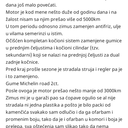
dana još malo povećati.
Motor je kod mene nešto duže od godinu dana i na
žalost nisam sa njim prešao više od 5000km
U tom periodu odnosno zimus zamenjen antifriz, ulje
u vilama semerinzi u istim.
Očišćen kompletan kočioni sistem zamenjene gumice
u prednjim čeljustima i kočioni cilindar (tzv.
sekundarni) koji se nalazi na prednjoj čeljusti za dual
zadnje kočnice.
Pred kraj prošle sezone je stradala struja i regler pa je
i to zamenjeno.
Gume Michelin road 2ct.
Posle ovoga je motor prešao nešto manje od 3000km
Zimus mi je u garaži pao sa ćopave ogulio se al nije
stradala ni jedna plastika a pošto je bilo packi od
kamenčića svakako sam odlučio i da ga ofarbam i
promenim boju, tako da je i ofarban u komori i boja je
prelepa, sva oštećenja sam slikao tako da nema