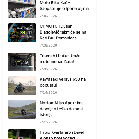
Moto Bike Kać –
Saopštenje o Ipone uljima
7/30/2026
CFMOTO i Dušan
Blagojević takmiče se na
Red Bull Romaniacs
7/28/2026
Triumph i Indian traže
moto mehaničara!
7/28/2026
Kawasaki Versys 650 na
popustu!
7/24/2026
Norton Atlas Apex: ime
dovoljno teško da nosi
istoriju
7/22/2026
Fabio Kvartararo i David
Alonso novi vozači