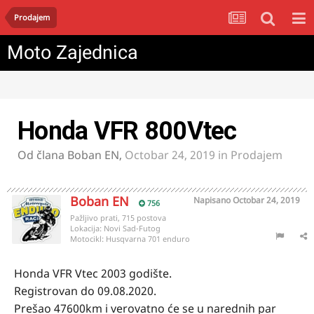
Prodajem
Moto Zajednica
Honda VFR 800Vtec
Od člana
Boban EN
,
Octobar 24, 2019
in
Prodajem
Boban EN
Napisano
Octobar 24, 2019
756
Pažljivo prati, 715 postova
Lokacija:
Novi Sad-Futog
Motocikl:
Husqvarna 701 enduro
Honda VFR Vtec 2003 godište.
Registrovan do 09.08.2020.
Prešao 47600km i verovatno će se u narednih par