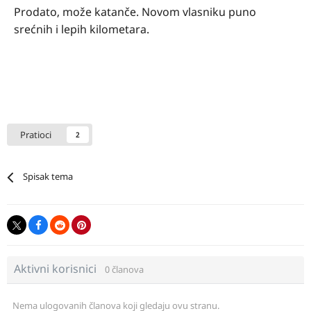
Prodato, može katanče. Novom vlasniku puno
srećnih i lepih kilometara.
Pratioci
2
Spisak tema
Aktivni korisnici
0 članova
Nema ulogovanih članova koji gledaju ovu stranu.