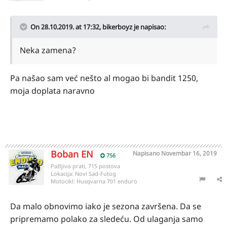
On 28.10.2019. at 17:32,
bikerboyz
je napisao:
Neka zamena?
Pa našao sam već nešto al mogao bi bandit 1250,
moja doplata naravno
Boban EN
Napisano
Novembar 16, 2019
756
Pažljivo prati, 715 postova
Lokacija:
Novi Sad-Futog
Motocikl:
Husqvarna 701 enduro
Da malo obnovimo iako je sezona završena. Da se
pripremamo polako za sledeću. Od ulaganja samo