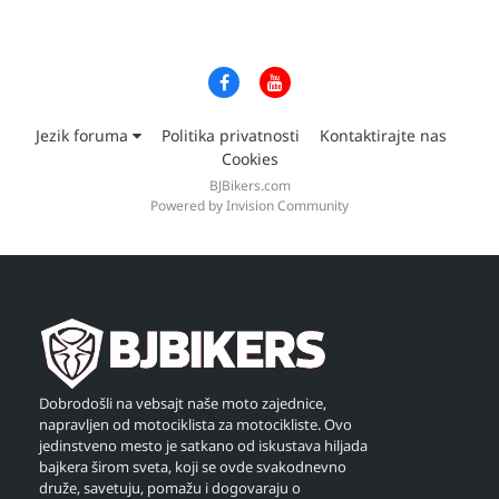
Jezik foruma
Politika privatnosti
Kontaktirajte nas
Cookies
BJBikers.com
Powered by Invision Community
Dobrodošli na vebsajt naše moto zajednice,
napravljen od motociklista za motocikliste. Ovo
jedinstveno mesto je satkano od iskustava hiljada
bajkera širom sveta, koji se ovde svakodnevno
druže, savetuju, pomažu i dogovaraju o