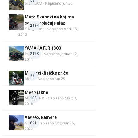
68
brankoXM
· Napisano
Jun 30
Moto Skupovi na kojima
se ne naplaćuje ulaz.
2184
Kum_Mixer
· Napisano
April 16,
2013
YAMAHA FJR 1300
2178
Petartdm
· Napisano
Januar 12,
2011
Motorciklisičke priče
56
MIHO
· Napisano
Jun 25
Mesh jakne
103
MostarRPM
· Napisano
Mart 3,
2018
Veselo, kamere
621
GR 46
· Napisano
Octobar 25,
2022