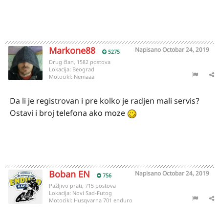
Markone88
Napisano
Octobar 24, 2019
5275
Drug član, 1582 postova
Lokacija:
Beograd
Motocikl:
Nemaaa
Da li je registrovan i pre kolko je radjen mali servis?
Ostavi i broj telefona ako moze
Boban EN
Napisano
Octobar 24, 2019
756
Pažljivo prati, 715 postova
Lokacija:
Novi Sad-Futog
Motocikl:
Husqvarna 701 enduro