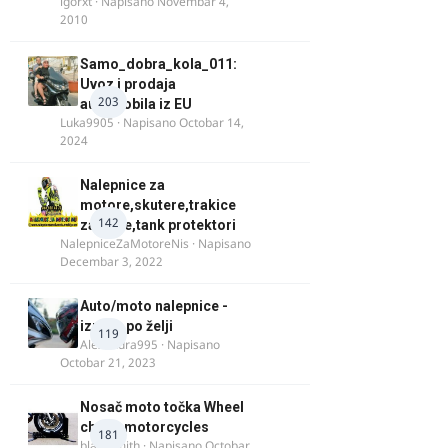
igorxt
· Napisano
Novembar 4,
2010
Samo_dobra_kola_011:
Uvoz i prodaja
203
automobila iz EU
Luka9905
· Napisano
Octobar 14,
2024
Nalepnice za
motore,skutere,trakice
142
za felne,tank protektori
NalepniceZaMotoreNis
· Napisano
Decembar 3, 2022
Auto/moto nalepnice -
izrada po želji
119
Alexandra995
· Napisano
Octobar 21, 2023
Nosač moto točka Wheel
chock motorcycles
181
blacksmith
· Napisano
Octobar