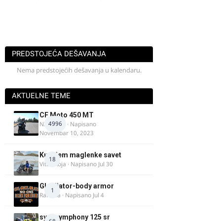
PREDSTOJEĆA DEŠAVANJA
Nema predstojećih dešavanja u kalendaru.
AKTUELNE TEME
CF Moto 450 MT
4996
NIKOLA 1
· Napisano
Novembar 10, 2023
Kupujem maglenke savet
18
Vitez Koja
· Napisano
Jul 30
Gladijator-body armor
1
Rale-Ča
· Napisano
Jul 4
sym symphony 125 sr