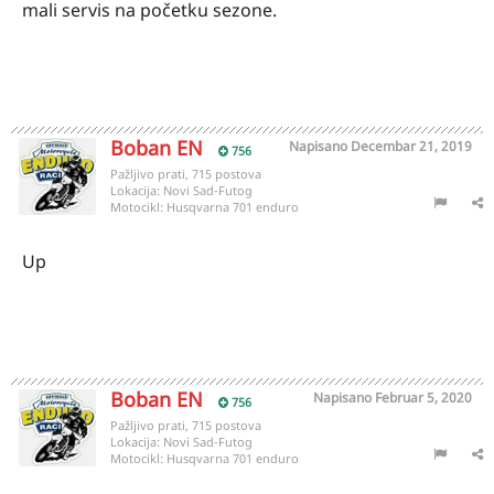
mali servis na početku sezone.
Boban EN
Napisano
Decembar 21, 2019
756
Pažljivo prati, 715 postova
Lokacija:
Novi Sad-Futog
Motocikl:
Husqvarna 701 enduro
Up
Boban EN
Napisano
Februar 5, 2020
756
Pažljivo prati, 715 postova
Lokacija:
Novi Sad-Futog
Motocikl:
Husqvarna 701 enduro