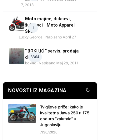
17, 2018
Moto majice, duksevi,
šuškavci - Moto Apparel
1
SRB
Lucky George
· Napisano
April 27
" BOKILIĆ " servis, prodaja
3364
delova
bokilic
· Napisano
Maj 29, 2011
NOVOSTI IZ MAGAZINA
Tvigijeve priče: kako je
kvalitetna Jawa 250 и 175
enduro “zalutala” u
Jugoslaviju
7/30/2026