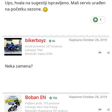
Ups, hvala na sugestiji ispravljeno. Mali servis urađen
na početku sezone.
1
bikerboyz
Napisano
Octobar 28, 2019
56
Svrati ponekad, 237 postova
Lokacija:
Titel
Motocikl:
Kawa z750s
Neka zamena?
Boban EN
Napisano
Octobar 28, 2019
756
Pažljivo prati, 715 postova
Lokacija:
Novi Sad-Futog
Motocikl:
Husqvarna 701 enduro