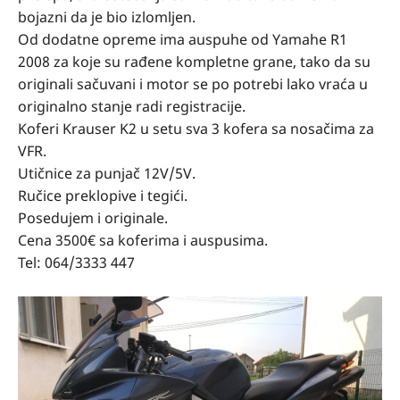
bojazni da je bio izlomljen.
Od dodatne opreme ima auspuhe od Yamahe R1
2008 za koje su rađene kompletne grane, tako da su
originali sačuvani i motor se po potrebi lako vraća u
originalno stanje radi registracije.
Koferi Krauser K2 u setu sva 3 kofera sa nosačima za
VFR.
Utičnice za punjač 12V/5V.
Ručice preklopive i tegići.
Posedujem i originale.
Cena 3500€ sa koferima i auspusima.
Tel: 064/3333 447