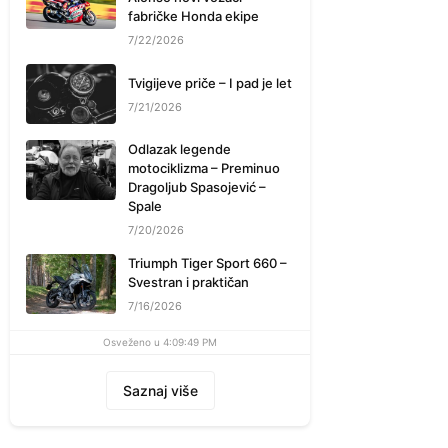
fabričke Honda ekipe
7/22/2026
Tvigijeve priče – I pad je let
7/21/2026
Odlazak legende
motociklizma – Preminuo
Dragoljub Spasojević –
Spale
7/20/2026
Triumph Tiger Sport 660 –
Svestran i praktičan
7/16/2026
Osveženo u 4:09:49 PM
Saznaj više