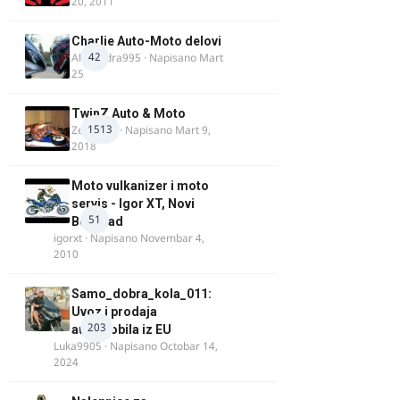
20, 2011
Charlie Auto-Moto delovi
42
Alexandra995
· Napisano
Mart
25
TwinZ Auto & Moto
1513
Zeljkamp
· Napisano
Mart 9,
2018
Moto vulkanizer i moto
servis - Igor XT, Novi
51
Beograd
igorxt
· Napisano
Novembar 4,
2010
Samo_dobra_kola_011:
Uvoz i prodaja
203
automobila iz EU
Luka9905
· Napisano
Octobar 14,
2024