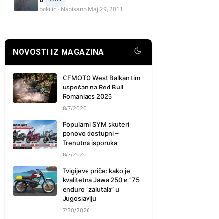
delova
bokilic
· Napisano
Maj 29, 2011
NOVOSTI IZ MAGAZINA
CFMOTO West Balkan tim
uspešan na Red Bull
Romaniacs 2026
8/7/2026
Popularni SYM skuteri
ponovo dostupni –
Trenutna isporuka
8/7/2026
Tvigijeve priče: kako je
kvalitetna Jawa 250 и 175
enduro “zalutala” u
Jugoslaviju
7/30/2026