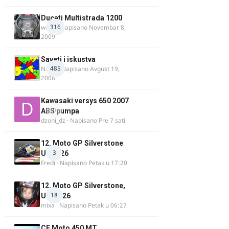
Ducati Multistrada 1200
316
wulfy
· Napisano
Novembar 8,
2009
Saveti i iskustva
485
Najzli
· Napisano
Avgust 19,
2006
Kawasaki versys 650 2007
0
ABS pumpa
dzoni_dz
· Napisano
Pre 7 sati
12. Moto GP Silverstone
3
UK 2026
Fredi
· Napisano
Petak u 17:20
12. Moto GP Silverstone,
18
UK, 2026
mixa
· Napisano
Petak u 06:27
CF Moto 450 MT