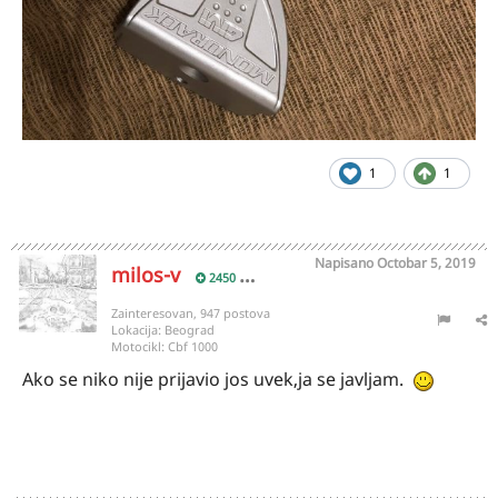
1
1
Napisano
Octobar 5, 2019
milos-v
2450
Zainteresovan, 947 postova
Lokacija:
Beograd
Motocikl:
Cbf 1000
Ako se niko nije prijavio jos uvek,ja se javljam.