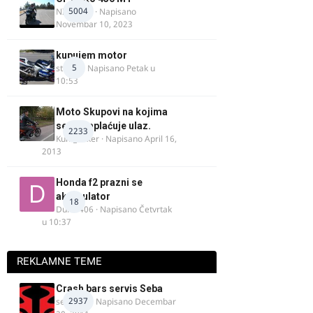
5004
NIKOLA 1
· Napisano
Novembar 10, 2023
kupujem motor
5
strugo
· Napisano
Petak u
10:53
Moto Skupovi na kojima
se ne naplaćuje ulaz.
2233
Kum_Mixer
· Napisano
April 16,
2013
Honda f2 prazni se
akomulator
18
Dule1406
· Napisano
Četvrtak
u 10:37
REKLAMNE TEME
Crash bars servis Seba
2937
seba011
· Napisano
Decembar