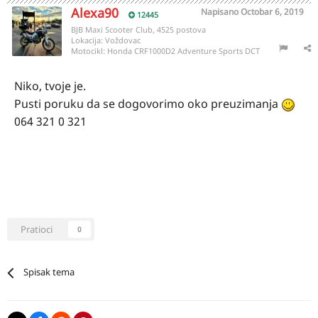
Alexa90
Napisano
Octobar 6, 2019
12445
BJB Maxi Scooter Club, 4525 postova
Lokacija:
Voždovac
Motocikl:
Honda CRF1000D2 Adventure Sports DCT
Niko, tvoje je.
Pusti poruku da se dogovorimo oko preuzimanja
064 321 0 321
Pratioci
0
Spisak tema