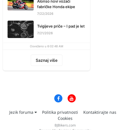
Alonso novi vozači
fabričke Honda ekipe
7/22/2026
Tvigijeve priče – I pad je let
7/21/2026
Osveženo u 6:02:48 AM
Saznaj više
Jezik foruma
Politika privatnosti
Kontaktirajte nas
Cookies
BJBikers.com