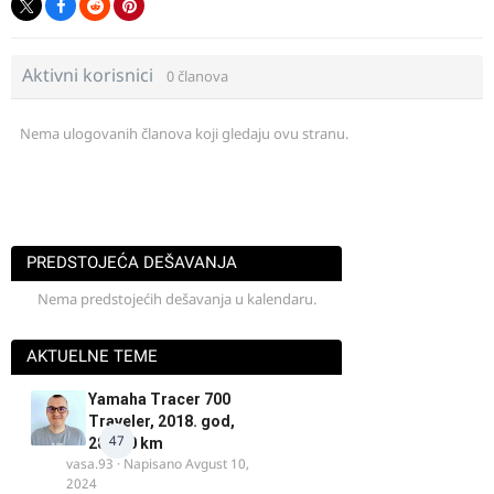
Aktivni korisnici
0 članova
Nema ulogovanih članova koji gledaju ovu stranu.
PREDSTOJEĆA DEŠAVANJA
Nema predstojećih dešavanja u kalendaru.
AKTUELNE TEME
Yamaha Tracer 700
Traveler, 2018. god,
47
28.100 km
vasa.93
· Napisano
Avgust 10,
2024