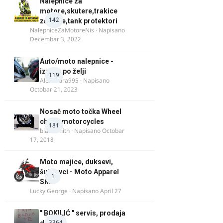
Nalepnice za
motore,skutere,trakice
142
za felne,tank protektori
NalepniceZaMotoreNis
· Napisano
Decembar 3, 2022
Auto/moto nalepnice -
izrada po želji
119
Alexandra995
· Napisano
Octobar 21, 2023
Nosač moto točka Wheel
chock motorcycles
181
blacksmith
· Napisano
Octobar
17, 2018
Moto majice, duksevi,
šuškavci - Moto Apparel
1
SRB
Lucky George
· Napisano
April 27
" BOKILIĆ " servis, prodaja
3364