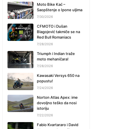
Moto Bike Kać –
Saopštenje o Ipone uljima
7/30/2026
CFMOTO i Dušan
Blagojević takmiče se na
Red Bull Romaniacs
7/28/2026
Triumph i Indian traže
moto mehaničara!
7/28/2026
Kawasaki Versys 650 na
popustu!
7/24/2026
Norton Atlas Apex: ime
dovoljno teško da nosi
istoriju
7/22/2026
Fabio Kvartararo i David