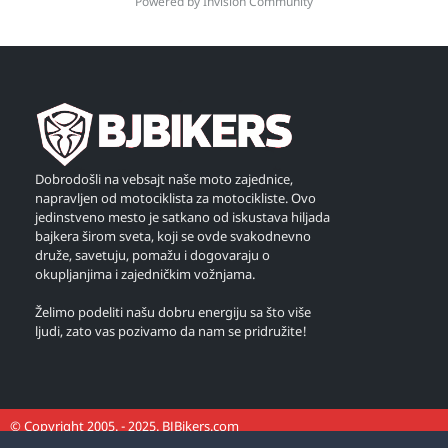
Powered by Invision Community
Dobrodošli na vebsajt naše moto zajednice,
napravljen od motociklista za motocikliste. Ovo
jedinstveno mesto je satkano od iskustava hiljada
bajkera širom sveta, koji se ovde svakodnevno
druže, savetuju, pomažu i dogovaraju o
okupljanjima i zajedničkim vožnjama.
Želimo podeliti našu dobru energiju sa što više
ljudi, zato vas pozivamo da nam se pridružite!
© Copyright 2005. - 2025. BJBikers.com