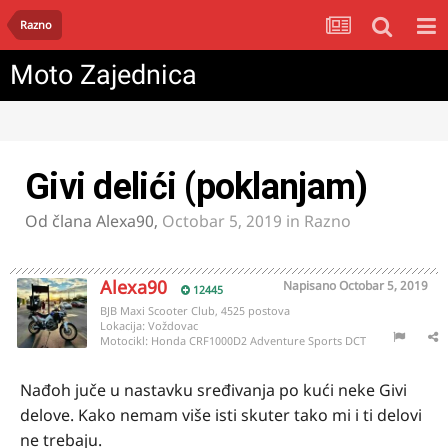
Razno
Moto Zajednica
Givi delići (poklanjam)
Od člana
Alexa90
,
Octobar 5, 2019
in
Razno
Alexa90
Napisano
Octobar 5, 2019
12445
BJB Maxi Scooter Club, 4525 postova
Lokacija:
Voždovac
Motocikl:
Honda CRF1000D2 Adventure Sports DCT
Nađoh juče u nastavku sređivanja po kući neke Givi
delove. Kako nemam više isti skuter tako mi i ti delovi
ne trebaju.