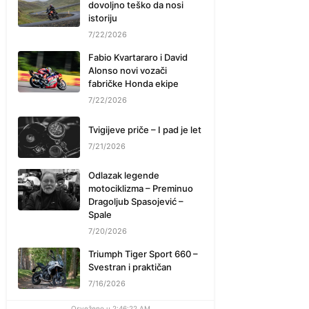
dovoljno teško da nosi
istoriju
7/22/2026
Fabio Kvartararo i David
Alonso novi vozači
fabričke Honda ekipe
7/22/2026
Tvigijeve priče – I pad je let
7/21/2026
Odlazak legende
motociklizma – Preminuo
Dragoljub Spasojević –
Spale
7/20/2026
Triumph Tiger Sport 660 –
Svestran i praktičan
7/16/2026
Osveženo u 2:46:22 AM