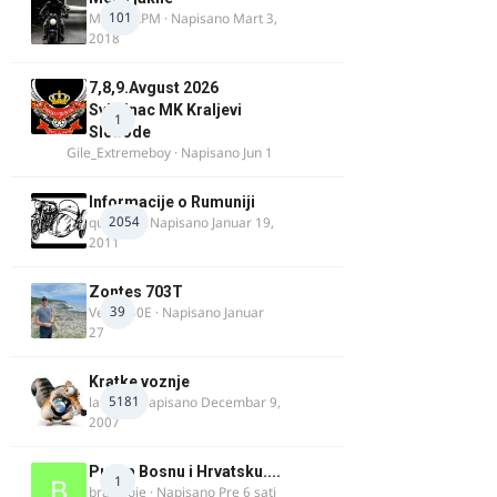
101
MostarRPM
· Napisano
Mart 3,
2018
7,8,9.Avgust 2026
Svilajnac MK Kraljevi
1
Slobode
Gile_Extremeboy
· Napisano
Jun 1
Informacije o Rumuniji
2054
quasaar
· Napisano
Januar 19,
2011
Zontes 703T
39
Verdi350E
· Napisano
Januar
27
Kratke voznje
5181
lalajko
· Napisano
Decembar 9,
2007
Put za Bosnu i Hrvatsku....
1
bradivoje
· Napisano
Pre 6 sati