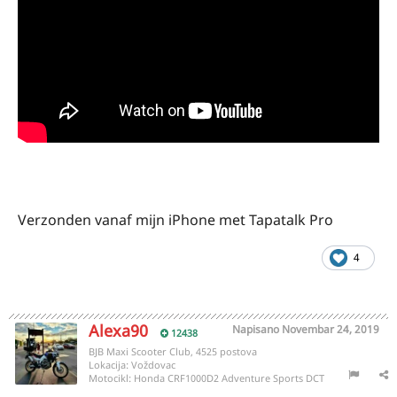
Verzonden vanaf mijn iPhone met Tapatalk Pro
4
Alexa90
Napisano
Novembar 24, 2019
12438
BJB Maxi Scooter Club, 4525 postova
Lokacija:
Voždovac
Motocikl:
Honda CRF1000D2 Adventure Sports DCT