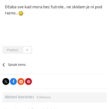
Džaba sve kad mora bez futrole.. ne skidam je ni pod
razno..
Pratioci
0
Spisak tema
Aktivni korisnici
0 članova