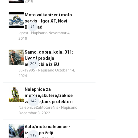
2018
Moto vulkanizer i moto
servis - Igor XT, Novi
51
Beograd
igorxt
· Napisano
Novembar 4,
2010
Samo_dobra_kola_011:
Uvoz i prodaja
203
automobila iz EU
Luka9905
· Napisano
Octobar 14,
2024
Nalepnice za
motore,skutere,trakice
142
za felne,tank protektori
NalepniceZaMotoreNis
· Napisano
Decembar 3, 2022
Auto/moto nalepnice -
izrada po želji
119