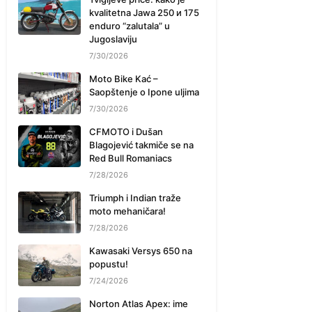
kvalitetna Jawa 250 и 175
enduro “zalutala” u
Jugoslaviju
7/30/2026
Moto Bike Kać –
Saopštenje o Ipone uljima
7/30/2026
CFMOTO i Dušan
Blagojević takmiče se na
Red Bull Romaniacs
7/28/2026
Triumph i Indian traže
moto mehaničara!
7/28/2026
Kawasaki Versys 650 na
popustu!
7/24/2026
Norton Atlas Apex: ime