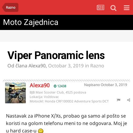
Razno
Moto Zajednica
Viper Panoramic lens
Od člana
Alexa90
,
Octobar 3, 2019
in
Razno
Alexa90
Napisano
Octobar 3, 2019
12438
BJB Maxi Scooter Club, 4525 postova
Lokacija:
Voždovac
Motocikl:
Honda CRF1000D2 Adventure Sports DCT
Nastavak za iPhone X/Xs, probao ga samo al pošto se
koristi na golom telefonu meni to ne odgovara. Moj je
u hard case-u