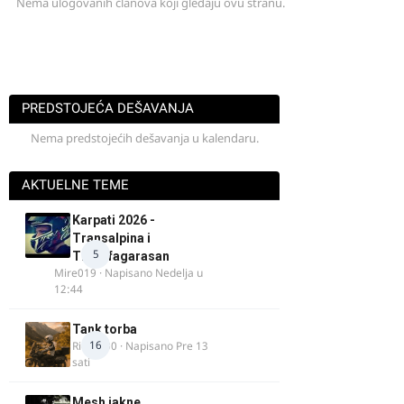
Nema ulogovanih članova koji gledaju ovu stranu.
PREDSTOJEĆA DEŠAVANJA
Nema predstojećih dešavanja u kalendaru.
AKTUELNE TEME
Karpati 2026 -
Transalpina i
5
Transfagarasan
Mire019
· Napisano
Nedelja u
12:44
Tank torba
16
Rider000
· Napisano
Pre 13
sati
Mesh jakne