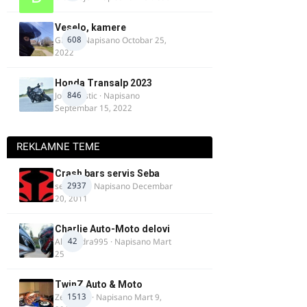
Veselo, kamere
608
GR 46
· Napisano
Octobar 25,
2022
Honda Transalp 2023
846
Jovan Ristic
· Napisano
Septembar 15, 2022
REKLAMNE TEME
Crash bars servis Seba
2937
seba011
· Napisano
Decembar
20, 2011
Charlie Auto-Moto delovi
42
Alexandra995
· Napisano
Mart
25
TwinZ Auto & Moto
1513
Zeljkamp
· Napisano
Mart 9,