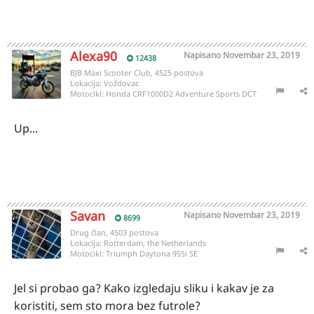
Alexa90
Napisano
Novembar 23, 2019
12438
BJB Maxi Scooter Club, 4525 postova
Lokacija:
Voždovac
Motocikl:
Honda CRF1000D2 Adventure Sports DCT
Up...
Savan
Napisano
Novembar 23, 2019
8699
Drug član, 4503 postova
Lokacija:
Rotterdam, the Netherlands
Motocikl:
Triumph Daytona 955i SE
Jel si probao ga? Kako izgledaju sliku i kakav je za
koristiti, sem sto mora bez futrole?