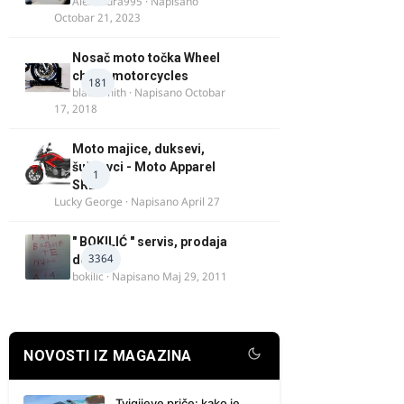
Alexandra995
· Napisano
Octobar 21, 2023
Nosač moto točka Wheel
chock motorcycles
181
blacksmith
· Napisano
Octobar
17, 2018
Moto majice, duksevi,
šuškavci - Moto Apparel
1
SRB
Lucky George
· Napisano
April 27
" BOKILIĆ " servis, prodaja
3364
delova
bokilic
· Napisano
Maj 29, 2011
NOVOSTI IZ MAGAZINA
Tvigijeve priče: kako je