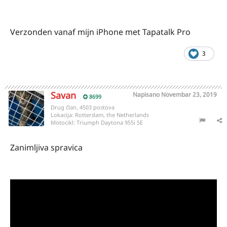
Verzonden vanaf mijn iPhone met Tapatalk Pro
3
Savan
Napisano
Novembar 23, 2019
8699
Drug član, 4503 postova
Lokacija:
Rotterdam, the Netherlands
Motocikl:
Triumph Daytona 955i SE
Zanimljiva spravica