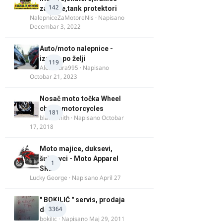
142
za felne,tank protektori
NalepniceZaMotoreNis
· Napisano
Decembar 3, 2022
Auto/moto nalepnice -
izrada po želji
119
Alexandra995
· Napisano
Octobar 21, 2023
Nosač moto točka Wheel
chock motorcycles
181
blacksmith
· Napisano
Octobar
17, 2018
Moto majice, duksevi,
šuškavci - Moto Apparel
1
SRB
Lucky George
· Napisano
April 27
" BOKILIĆ " servis, prodaja
3364
delova
bokilic
· Napisano
Maj 29, 2011