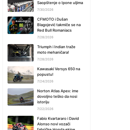
Saopštenje o Ipone uljima
7/30/2026
CFMOTO i Dušan
Blagojević takmiče se na
Red Bull Romaniacs
7/28/2026
Triumph i Indian traže
moto mehaničara!
7/28/2026
Kawasaki Versys 650 na
popustu!
7/24/2026
Norton Atlas Apex: ime
dovoljno teško da nosi
istoriju
7/22/2026
Fabio Kvartararo i David
Alonso novi vozači
fabričke Honda ekipe