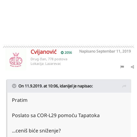
Cvijanović
Napisano
Septembar 11, 2019
2056
Drug član, 778 postova
Lokacija:
Lazarevac
On 11.9.2019. at 10:06,
idanijel
je napisao:
Pratim
Poslato sa COR-L29 pomoću Tapatoka
...ceniš biće sniženje?