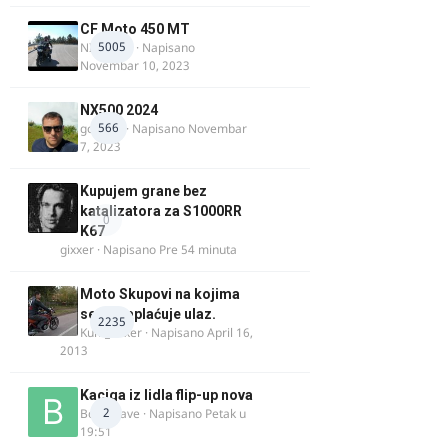
CF Moto 450 MT
5005
NIKOLA 1
· Napisano
Novembar 10, 2023
NX500 2024
566
godovic
· Napisano
Novembar
7, 2023
Kupujem grane bez
katalizatora za S1000RR
0
K67
gixxer
· Napisano
Pre 54 minuta
Moto Skupovi na kojima
se ne naplaćuje ulaz.
2235
Kum_Mixer
· Napisano
April 16,
2013
Kaciga iz lidla flip-up nova
2
Bor-i-slave
· Napisano
Petak u
19:51