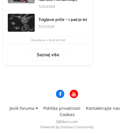
7/22/2026
Tvigijeve priče – I pad je let
7/21/2026
Osveženo u 8:45:43 AM
Saznaj više
Jezik foruma
Politika privatnosti
Kontaktirajte nas
Cookies
BJBikers.com
Powered by Invision Community