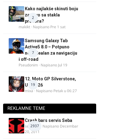
Kako najlakše skinuti boju
za drvo sa stakla
2
prozora?
makikt
· Napisano
Pre 1 sat
Samsung Galaxy Tab
Active5 8.0 – Potpuno
7
nov, idealan za navigaciju
i off-road
Pseudonim
· Napisano
Jul 19
12. Moto GP Silverstone,
19
UK, 2026
mixa
· Napisano
Petak u 06:27
REKLAMNE TEME
Crash bars servis Seba
2937
seba011
· Napisano
Decembar
20, 2011