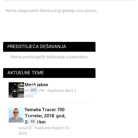
Nema ulogovanih članova koji gledaju ovu stranu.
PREDSTOJEĆA DEŠAVANJA
Nema predstojećih dešavanja u kalendaru.
AKTUELNE TEME
Mesh jakne
107
MostarRPM
· Napisano
Mart 3,
2018
Yamaha Tracer 700
Traveler, 2018. god,
48
28.100 km
vasa.93
· Napisano
Avgust 10,
2024