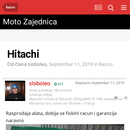
Razno
Moto Zajednica
Hitachi
Od člana
sloboleo
,
Septembar 11, 2019
in
Razno
sloboleo
Napisano
Septembar 11, 2019
217
Svrati ponekad, 194 postova
Lokacija:
indjija
Motocikl:
honda cb 500,puch 250sg,MAS175 1930, kawasaki klr
650,tomos tori, tomos mc 50,bmw r 1150 gs
Rasprodaja alata, dobija se fisklni racun i garancija
naravno