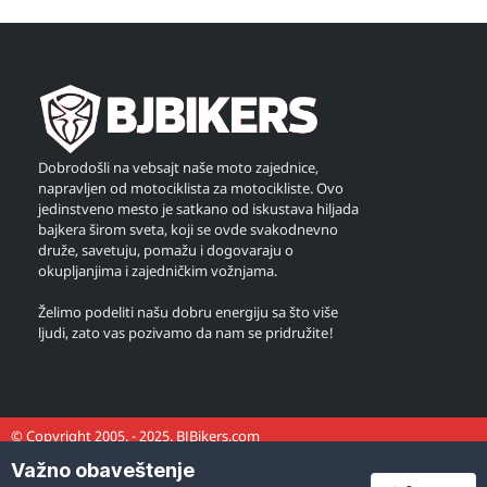
Dobrodošli na vebsajt naše moto zajednice,
napravljen od motociklista za motocikliste. Ovo
jedinstveno mesto je satkano od iskustava hiljada
bajkera širom sveta, koji se ovde svakodnevno
druže, savetuju, pomažu i dogovaraju o
okupljanjima i zajedničkim vožnjama.
Želimo podeliti našu dobru energiju sa što više
ljudi, zato vas pozivamo da nam se pridružite!
© Copyright 2005. - 2025. BJBikers.com
Važno obaveštenje