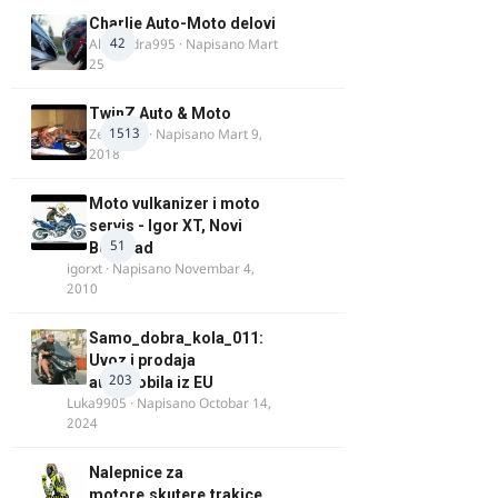
Charlie Auto-Moto delovi
42
Alexandra995
· Napisano
Mart
25
TwinZ Auto & Moto
1513
Zeljkamp
· Napisano
Mart 9,
2018
Moto vulkanizer i moto
servis - Igor XT, Novi
51
Beograd
igorxt
· Napisano
Novembar 4,
2010
Samo_dobra_kola_011:
Uvoz i prodaja
203
automobila iz EU
Luka9905
· Napisano
Octobar 14,
2024
Nalepnice za
motore,skutere,trakice