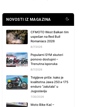
NOVOSTI IZ MAGAZINA
CFMOTO West Balkan tim
uspešan na Red Bull
Romaniacs 2026
8/7/2026
Popularni SYM skuteri
ponovo dostupni –
Trenutna isporuka
8/7/2026
Tvigijeve priče: kako je
kvalitetna Jawa 250 и 175
enduro “zalutala” u
Jugoslaviju
7/30/2026
Moto Bike Kać –