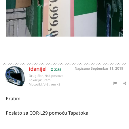
idanijel
Napisano
Septembar 11, 2019
2285
Drug član, 944 postova
Lokacija:
Srem
Motocikl:
V-Strom k8
Pratim
Poslato sa COR-L29 pomoću Tapatoka