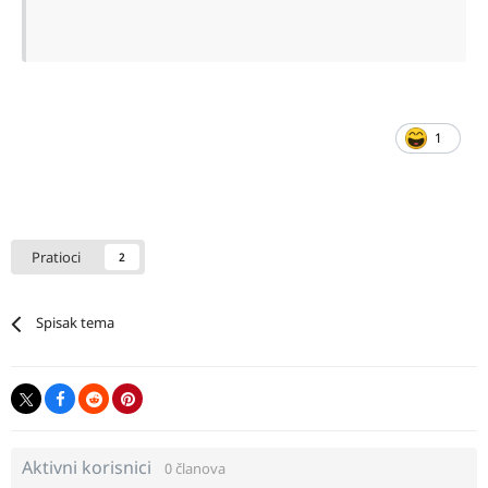
1
Pratioci
2
Spisak tema
Aktivni korisnici
0 članova