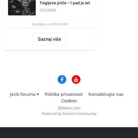
Tvigijeve priče – I pad je let
7/21/2026
Osveženo u 4:00:20 AM
Saznaj više
Jezik foruma
Politika privatnosti
Kontaktirajte nas
Cookies
BJBikers.com
Powered by Invision Community