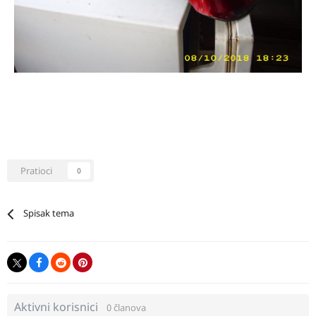
Pratioci
0
Spisak tema
Aktivni korisnici
0 članova