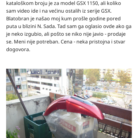
kataloškom broju je za model GSX 1150, ali koliko
sam video ide i na većinu ostalih iz serije GSX.
Blatobran je našao moj kum prošle godine pored
puta u blizini N. Sada. Tad sam ga oglasio ovde ako ga
je neko izgubio, ali pošto se niko nije javio - prodaje
se. Meni nije potreban. Cena - neka pristojna i stvar
dogovora.