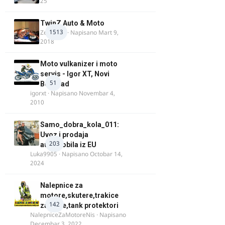
25
TwinZ Auto & Moto
1513
Zeljkamp
· Napisano
Mart 9,
2018
Moto vulkanizer i moto
servis - Igor XT, Novi
51
Beograd
igorxt
· Napisano
Novembar 4,
2010
Samo_dobra_kola_011:
Uvoz i prodaja
203
automobila iz EU
Luka9905
· Napisano
Octobar 14,
2024
Nalepnice za
motore,skutere,trakice
142
za felne,tank protektori
NalepniceZaMotoreNis
· Napisano
Decembar 3, 2022