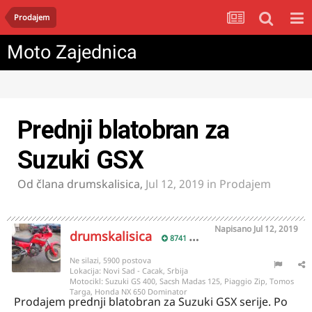
Prodajem
Moto Zajednica
Prednji blatobran za
Suzuki GSX
Od člana
drumskalisica
,
Jul 12, 2019
in
Prodajem
Napisano
Jul 12, 2019
drumskalisica
8741
Ne silazi, 5900 postova
Lokacija:
Novi Sad - Cacak, Srbija
Motocikl:
Suzuki GS 400, Sacsh Madas 125, Piaggio Zip, Tomos
Targa, Honda NX 650 Dominator
Prodajem prednji blatobran za Suzuki GSX serije. Po