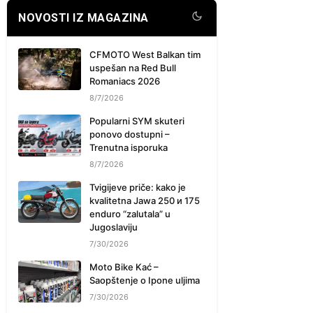
NOVOSTI IZ MAGAZINA
CFMOTO West Balkan tim
uspešan na Red Bull
Romaniacs 2026
8/7/2026
Popularni SYM skuteri
ponovo dostupni –
Trenutna isporuka
8/7/2026
Tvigijeve priče: kako je
kvalitetna Jawa 250 и 175
enduro “zalutala” u
Jugoslaviju
7/30/2026
Moto Bike Kać –
Saopštenje o Ipone uljima
7/30/2026