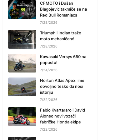
CFMOTO i Dušan
Blagojević takmiče se na
Red Bull Romaniacs
7/28/2026
Triumph i Indian traže
moto mehaničara!
7/28/2026
Kawasaki Versys 650 na
popustu!
7/24/2026
Norton Atlas Apex: ime
dovoljno teško da nosi
istoriju
7/22/2026
Fabio Kvartararo i David
Alonso novi vozači
fabričke Honda ekipe
7/22/2026