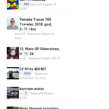
484
Najzli
· Napisano
Avgust 19,
2006
Yamaha Tracer 700
Traveler, 2018. god,
46
28.100 km
vasa.93
· Napisano
Avgust 10,
2024
12. Moto GP Silverstone,
18
UK, 2026
mixa
· Napisano
Petak u 06:27
CF Moto 450 MT
5004
NIKOLA 1
· Napisano
Novembar 10, 2023
kupujem motor
5
strugo
· Napisano
Petak u
10:53
Moto Skupovi na kojima