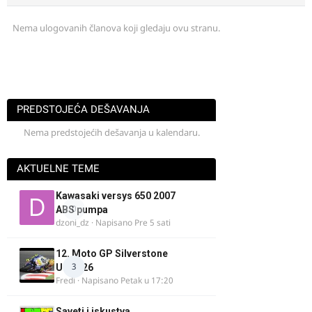
Nema ulogovanih članova koji gledaju ovu stranu.
PREDSTOJEĆA DEŠAVANJA
Nema predstojećih dešavanja u kalendaru.
AKTUELNE TEME
Kawasaki versys 650 2007
0
ABS pumpa
dzoni_dz
· Napisano
Pre 5 sati
12. Moto GP Silverstone
3
UK 2026
Fredi
· Napisano
Petak u 17:20
Saveti i iskustva