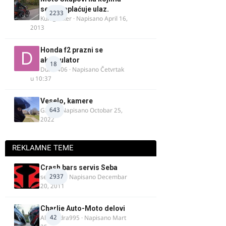
se ne naplaćuje ulaz.
2233
Kum_Mixer
· Napisano
April 16,
2013
Honda f2 prazni se
akomulator
18
Dule1406
· Napisano
Četvrtak
u 10:37
Veselo, kamere
643
GR 46
· Napisano
Octobar 25,
2022
REKLAMNE TEME
Crash bars servis Seba
2937
seba011
· Napisano
Decembar
20, 2011
Charlie Auto-Moto delovi
42
Alexandra995
· Napisano
Mart