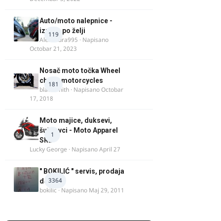
Auto/moto nalepnice -
izrada po želji
119
Alexandra995
· Napisano
Octobar 21, 2023
Nosač moto točka Wheel
chock motorcycles
181
blacksmith
· Napisano
Octobar
17, 2018
Moto majice, duksevi,
šuškavci - Moto Apparel
1
SRB
Lucky George
· Napisano
April 27
" BOKILIĆ " servis, prodaja
3364
delova
bokilic
· Napisano
Maj 29, 2011