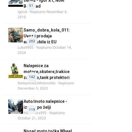
servis - Igor XT, Novi
51
Beograd
igorxt
· Napisano
Novembar 4,
2010
Samo_dobra_kola_011:
Uvoz i prodaja
203
automobila iz EU
Luka9905
· Napisano
Octobar 14,
2024
Nalepnice za
motore,skutere,trakice
142
za felne,tank protektori
NalepniceZaMotoreNis
· Napisano
Decembar 3, 2022
Auto/moto nalepnice -
izrada po želji
119
Alexandra995
· Napisano
Octobar 21, 2023
Nosač moto točka Wheel