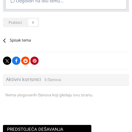
Odgovori na ovu temu...
Pratioci
0
Spisak tema
Aktivni korisnici
0 članova
Nema ulogovanih članova koji gledaju ovu stranu.
PREDSTOJEĆA DEŠAVANJA