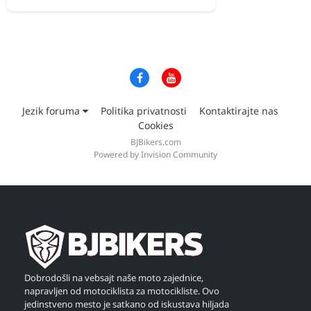
Jezik foruma
Politika privatnosti
Kontaktirajte nas
Cookies
BJBikers.com
Powered by Invision Community
Dobrodošli na vebsajt naše moto zajednice,
napravljen od motociklista za motocikliste. Ovo
jedinstveno mesto je satkano od iskustava hiljada