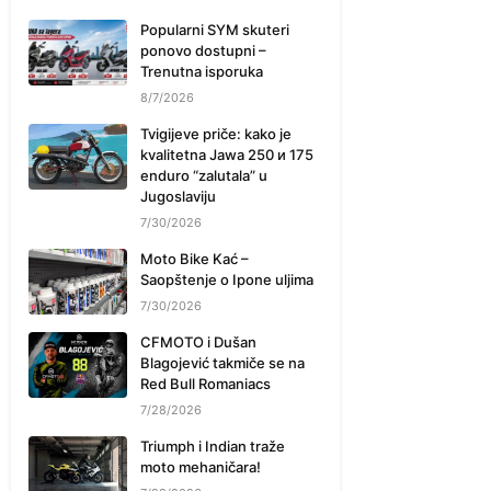
Popularni SYM skuteri
ponovo dostupni –
Trenutna isporuka
8/7/2026
Tvigijeve priče: kako je
kvalitetna Jawa 250 и 175
enduro “zalutala” u
Jugoslaviju
7/30/2026
Moto Bike Kać –
Saopštenje o Ipone uljima
7/30/2026
CFMOTO i Dušan
Blagojević takmiče se na
Red Bull Romaniacs
7/28/2026
Triumph i Indian traže
moto mehaničara!