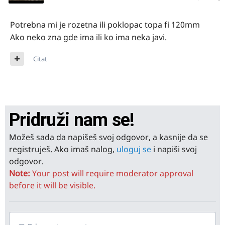
Potrebna mi je rozetna ili poklopac topa fi 120mm
Ako neko zna gde ima ili ko ima neka javi.
Citat
Pridruži nam se!
Možeš sada da napišeš svoj odgovor, a kasnije da se
registruješ. Ako imaš nalog,
uloguj se
i napiši svoj
odgovor.
Note:
Your post will require moderator approval
before it will be visible.