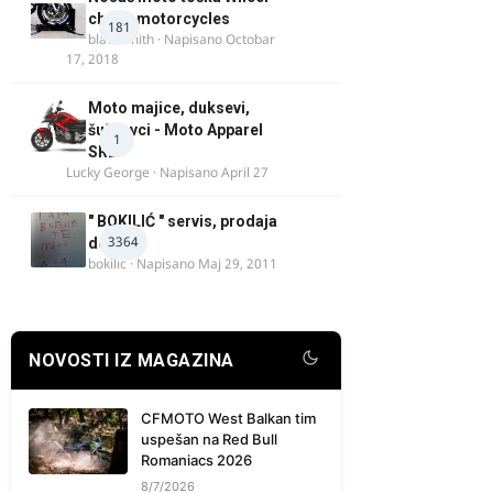
chock motorcycles
181
blacksmith
· Napisano
Octobar
17, 2018
Moto majice, duksevi,
šuškavci - Moto Apparel
1
SRB
Lucky George
· Napisano
April 27
" BOKILIĆ " servis, prodaja
3364
delova
bokilic
· Napisano
Maj 29, 2011
NOVOSTI IZ MAGAZINA
CFMOTO West Balkan tim
uspešan na Red Bull
Romaniacs 2026
8/7/2026