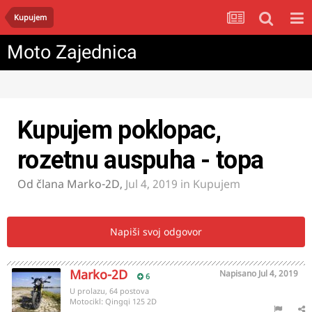
Kupujem
Moto Zajednica
Kupujem poklopac,
rozetnu auspuha - topa
Od člana
Marko-2D
,
Jul 4, 2019
in
Kupujem
Napiši svoj odgovor
Marko-2D
Napisano
Jul 4, 2019
6
U prolazu, 64 postova
Motocikl:
Qingqi 125 2D