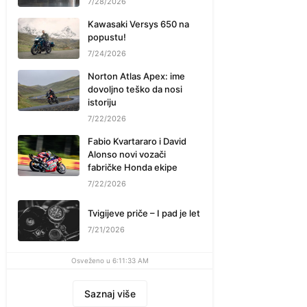
7/28/2026
Kawasaki Versys 650 na
popustu!
7/24/2026
Norton Atlas Apex: ime
dovoljno teško da nosi
istoriju
7/22/2026
Fabio Kvartararo i David
Alonso novi vozači
fabričke Honda ekipe
7/22/2026
Tvigijeve priče – I pad je let
7/21/2026
Osveženo u 6:11:33 AM
Saznaj više