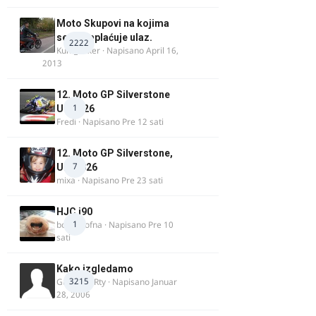
Moto Skupovi na kojima
se ne naplaćuje ulaz.
2222
Kum_Mixer
· Napisano
April 16,
2013
12. Moto GP Silverstone
1
UK 2026
Fredi
· Napisano
Pre 12 sati
12. Moto GP Silverstone,
7
UK, 2026
mixa
· Napisano
Pre 23 sati
HJC i90
1
bobi_krofna
· Napisano
Pre 10
sati
Kako izgledamo
3215
Guest diRRty · Napisano
Januar
28, 2006