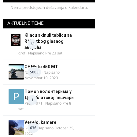
Nema predstojećih dešavanja u kalendaru.
AKTUELNE TEME
Klincu skinuli tablicu sa
R125 zbog glasnog
38
auspuha
grof
· Napisano
Pre 23 sati
CF Moto 450 MT
5003
NIKOLA 1
· Napisano
Novembar 10, 2023
Помоћ волонтерима у
Делиблатској пешчари
1
Pedja1971
· Napisano
Pre 8
sati
Veselo, kamere
636
GR 46
· Napisano
Octobar 25,
2022