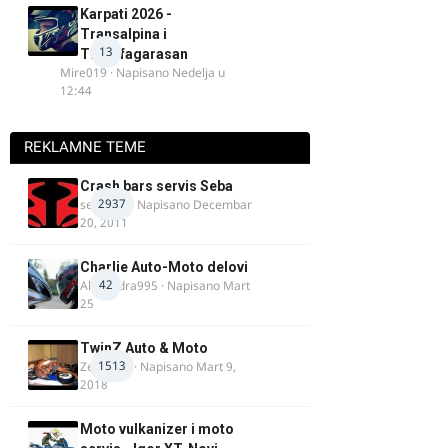
Karpati 2026 -
Transalpina i
13
Transfagarasan
Mire019
· Napisano
Nedelja u
12:44
REKLAMNE TEME
Crash bars servis Seba
2937
seba011
· Napisano
Decembar
20, 2011
Charlie Auto-Moto delovi
42
Alexandra995
· Napisano
Mart
25
TwinZ Auto & Moto
1513
Zeljkamp
· Napisano
Mart 9,
2018
Moto vulkanizer i moto