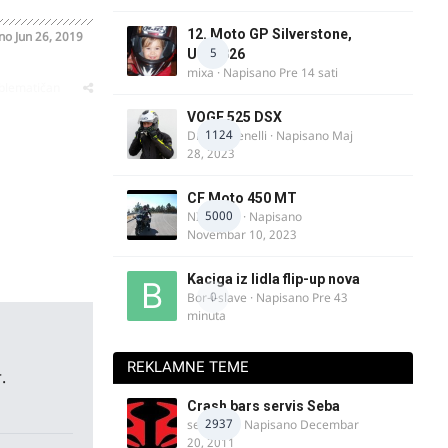
12. Moto GP Silverstone,
ano
Jun 26, 2019
5
UK, 2026
mixa
· Napisano
Pre 14 sati
oblematičan
VOGE 525 DSX
1124
DraganBenelli
· Napisano
Maj
28, 2023
CF Moto 450 MT
5000
NIKOLA 1
· Napisano
Novembar 10, 2023
Kaciga iz lidla flip-up nova
0
Bor-i-slave
· Napisano
Pre 43
minuta
REKLAMNE TEME
.
Crash bars servis Seba
2937
seba011
· Napisano
Decembar
20, 2011