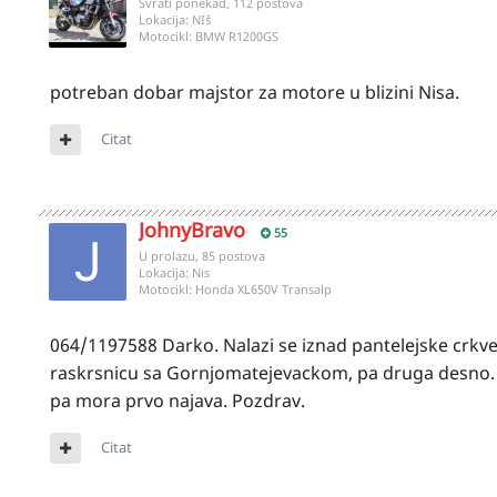
Svrati ponekad, 112 postova
Lokacija:
NIš
Motocikl:
BMW R1200GS
potreban dobar majstor za motore u blizini Nisa.
Citat
JohnyBravo
55
U prolazu, 85 postova
Lokacija:
Nis
Motocikl:
Honda XL650V Transalp
064/1197588 Darko. Nalazi se iznad pantelejske crkv
raskrsnicu sa Gornjomatejevackom, pa druga desno. Ulic
pa mora prvo najava. Pozdrav.
Citat