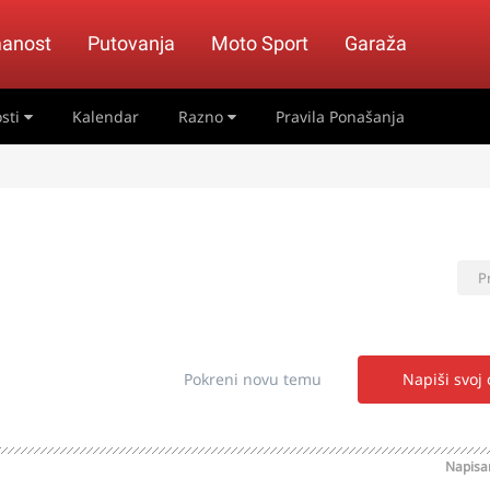
anost
Putovanja
Moto Sport
Garaža
sti
Kalendar
Razno
Pravila Ponašanja
P
Pokreni novu temu
Napiši svoj
Napis