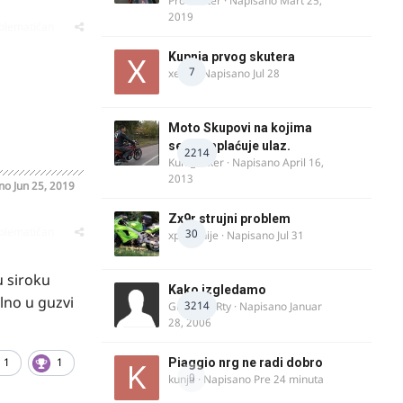
ProMaster
· Napisano
Mart 25,
2019
oblematičan
Kupnja prvog skutera
7
xertq
· Napisano
Jul 28
Moto Skupovi na kojima
se ne naplaćuje ulaz.
2214
Kum_Mixer
· Napisano
April 16,
2013
ano
Jun 25, 2019
Zx9r strujni problem
oblematičan
30
xpetronije
· Napisano
Jul 31
u siroku
Kako izgledamo
alno u guzvi
3214
Guest diRRty · Napisano
Januar
28, 2006
1
1
Piaggio nrg ne radi dobro
0
kunja
· Napisano
Pre 24 minuta