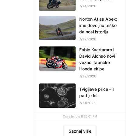
7/24/2026
Norton Atlas Apex:
ime dovoljno teško
da nosi istoriju
7/22/2026
Fabio Kvartararo i
David Alonso novi
vozači fabričke
Honda ekipe
7/22/2026
Tvigijeve priče – I
pad je let
7/21/2026
Osveženo u 8:35:01 PM
Saznaj više