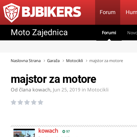
Forum
Hum
Moto Zajednica
Forumi
Novo
Naslovna Strana
Garaža
Motocikli
majstor za motore
majstor za motore
Od člana
kowach
,
Jun 25, 2019
in
Motocikli
kowach
97