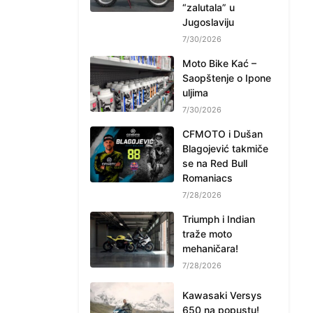
“zalutala” u
Jugoslaviju
7/30/2026
Moto Bike Kać –
Saopštenje o Ipone
uljima
7/30/2026
CFMOTO i Dušan
Blagojević takmiče
se na Red Bull
Romaniacs
7/28/2026
Triumph i Indian
traže moto
mehaničara!
7/28/2026
Kawasaki Versys
650 na popustu!