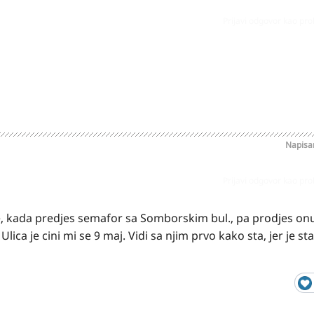
Prijavi odgovor kao pr
Napis
Prijavi odgovor kao pr
e, kada predjes semafor sa Somborskim bul., pa prodjes on
a je cini mi se 9 maj. Vidi sa njim prvo kako sta, jer je st