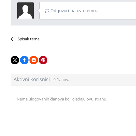
Odgovori na ovu temu...
Spisak tema
Aktivni korisnici
0 članova
Nema ulogovanih članova koji gledaju ovu stranu.