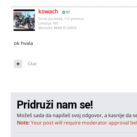
kowach
97
Svrati ponekad, 112 postova
Lokacija:
NIš
Motocikl:
BMW R1200GS
ok hvala
Citat
Pridruži nam se!
Možeš sada da napišeš svoj odgovor, a kasnije da se
Note:
Your post will require moderator approval befor