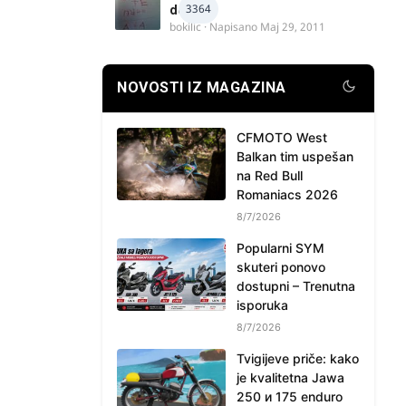
3364
delova
bokilic
· Napisano
Maj 29, 2011
NOVOSTI IZ MAGAZINA
CFMOTO West
Balkan tim uspešan
na Red Bull
Romaniacs 2026
8/7/2026
Popularni SYM
skuteri ponovo
dostupni – Trenutna
isporuka
8/7/2026
Tvigijeve priče: kako
je kvalitetna Jawa
250 и 175 enduro