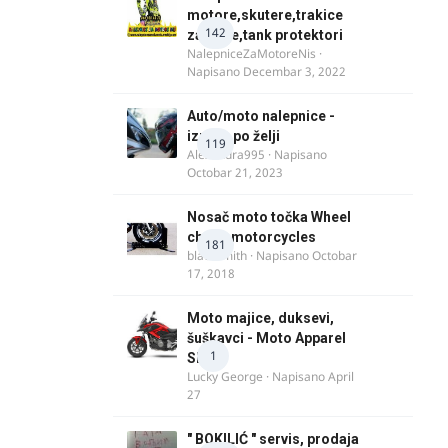
motore,skutere,trakice
142
za felne,tank protektori
NalepniceZaMotoreNis
·
Napisano
Decembar 3, 2022
Auto/moto nalepnice -
izrada po želji
119
Alexandra995
· Napisano
Octobar 21, 2023
Nosač moto točka Wheel
chock motorcycles
181
blacksmith
· Napisano
Octobar
17, 2018
Moto majice, duksevi,
šuškavci - Moto Apparel
1
SRB
Lucky George
· Napisano
April
27
" BOKILIĆ " servis, prodaja