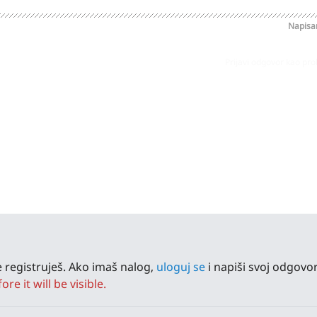
Napis
Prijavi odgovor kao pr
 registruješ. Ako imaš nalog,
uloguj se
i napiši svoj odgovor
e it will be visible.