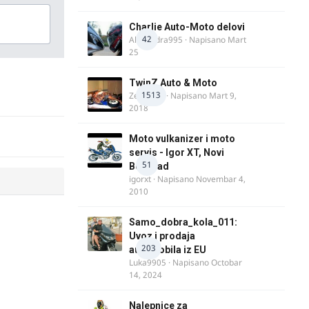
Charlie Auto-Moto delovi
42
Alexandra995
· Napisano
Mart
25
TwinZ Auto & Moto
1513
Zeljkamp
· Napisano
Mart 9,
2018
Moto vulkanizer i moto
servis - Igor XT, Novi
51
Beograd
igorxt
· Napisano
Novembar 4,
2010
Samo_dobra_kola_011:
Uvoz i prodaja
203
automobila iz EU
Luka9905
· Napisano
Octobar
14, 2024
Nalepnice za