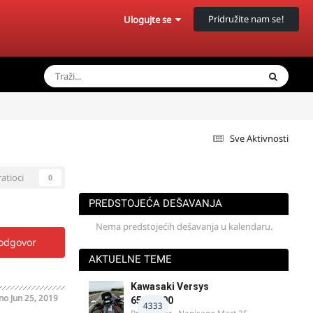
Pridružite nam se!
Ulogujte se
Sve Aktivnosti
ratioci
0
PREDSTOJEĆA DEŠAVANJA
Nema predstojećih dešavanja u kalendaru.
 odgovor
AKTUELNE TEME
Kawasaki Versys
ano
Jun 25, 2019
650/1000
4333