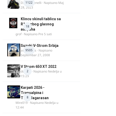
1122
DraganBenelli
· Napisano
Maj
28, 2023
Klincu skinuli tablicu sa
R125 zbog glasnog
18
auspuha
grof
· Napisano
Pre 5 sati
Suzuki V-Strom Srbija
9505
aspirinikus
· Napisano
Septembar 27, 2008
V Strom 650 XT 2022
2
ducans
· Napisano
Nedelja u
15:29
Karpati 2026 -
Transalpina i
8
Transfagarasan
Mire019
· Napisano
Nedelja u
12:44