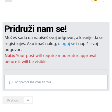
Pridruži nam se!
Možeš sada da napišeš svoj odgovor, a kasnije da se
registruješ. Ako imaš nalog,
uloguj se
i napiši svoj
odgovor.
Note:
Your post will require moderator approval
before it will be visible.
Odgovori na ovu temu...
Pratioci
0