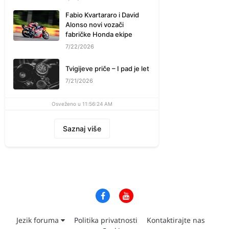
Fabio Kvartararo i David
Alonso novi vozači
fabričke Honda ekipe
7/22/2026
Tvigijeve priče – I pad je let
7/21/2026
Osveženo u 11:56:24 AM
Saznaj više
Jezik foruma
Politika privatnosti
Kontaktirajte nas