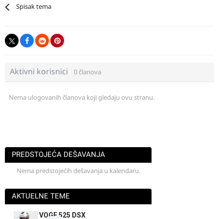
Spisak tema
Aktivni korisnici
0 članova
Nema ulogovanih članova koji gledaju ovu stranu.
PREDSTOJEĆA DEŠAVANJA
Nema predstojećih dešavanja u kalendaru.
AKTUELNE TEME
VOGE 525 DSX