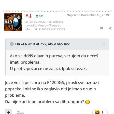
A.J.
Napisano
Decembar 16, 2019
351
Svrati ponekad, 198 postova
Lokacija:
Moscow/Beograd
Motocikl:
R1200GS & R1250GS
On 24.6.2019. at 7:22,
Alp
je napisao:
Ako se držiš glavnih puteva, verujem da nećeš
imati problema.
U protiv-požarce ne zalazi. Ipak si težak.
Juce vozili pescaru na R1200GS, prosli sve uzduz i
popreko i niti se iko zaglavio niti je imao drugih
problema.
Da nije kod tebe problem sa dihtungom?
Citat
1