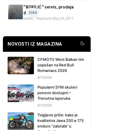
" BOKILIĆ " servis, prodaja
3364
delova
bokilic
· Napisano
Maj 29, 2011
NOVOSTI IZ MAGAZINA
CFMOTO West Balkan tim
uspešan na Red Bull
Romaniacs 2026
8/7/2026
Popularni SYM skuteri
ponovo dostupni –
Trenutna isporuka
8/7/2026
Tvigijeve priče: kako je
kvalitetna Jawa 250 и 175
enduro “zalutala” u