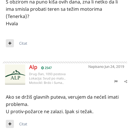
S obzirom na puno kiša ovih dana, zna li netko da li
ima smisla probati teren sa težim motorima
(Tenerka)?
Hvala
Citat
Alp
Napisano
Jun 24, 2019
2547
Drug član, 1093 postova
Lokacija:
Svud po malo..
Motocikl:
Brdo i šuma..
Ako se držiš glavnih puteva, verujem da nećeš imati
problema.
U protiv-požarce ne zalazi. Ipak si težak.
Citat