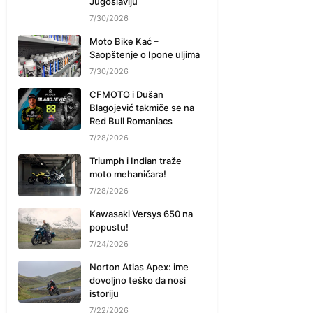
Jugoslaviju
7/30/2026
Moto Bike Kać –
Saopštenje o Ipone uljima
7/30/2026
CFMOTO i Dušan
Blagojević takmiče se na
Red Bull Romaniacs
7/28/2026
Triumph i Indian traže
moto mehaničara!
7/28/2026
Kawasaki Versys 650 na
popustu!
7/24/2026
Norton Atlas Apex: ime
dovoljno teško da nosi
istoriju
7/22/2026