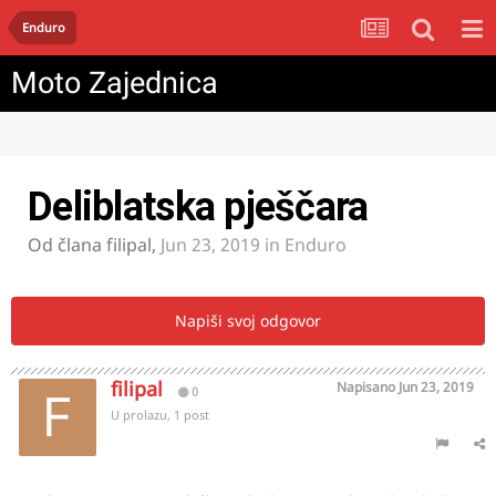
Enduro
Moto Zajednica
Deliblatska pješčara
Od člana
filipal
,
Jun 23, 2019
in
Enduro
Napiši svoj odgovor
filipal
Napisano
Jun 23, 2019
0
U prolazu, 1 post