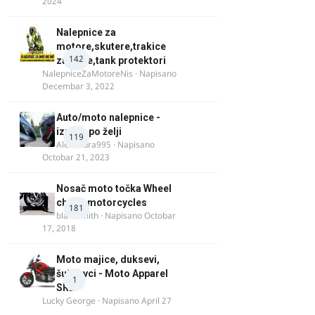
2024
Nalepnice za
motore,skutere,trakice
142
za felne,tank protektori
NalepniceZaMotoreNis
· Napisano
Decembar 3, 2022
Auto/moto nalepnice -
izrada po želji
119
Alexandra995
· Napisano
Octobar 21, 2023
Nosač moto točka Wheel
chock motorcycles
181
blacksmith
· Napisano
Octobar
17, 2018
Moto majice, duksevi,
šuškavci - Moto Apparel
1
SRB
Lucky George
· Napisano
April 27