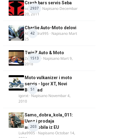
Crash bars servis Seba
2937
seba011
· Napisano
Decembar
20, 2011
Charlie Auto-Moto delovi
42
Alexandra995
· Napisano
Mart
25
TwinZ Auto & Moto
1513
Zeljkamp
· Napisano
Mart 9,
2018
Moto vulkanizer i moto
servis - Igor XT, Novi
51
Beograd
igorxt
· Napisano
Novembar 4,
2010
Samo_dobra_kola_011:
Uvoz i prodaja
203
automobila iz EU
Luka9905
· Napisano
Octobar 14,