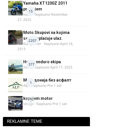
Yamaha XT1200Z 2011
prodajem
15
kokot
· Napisano
Novembar
27, 2025
Moto Skupovi na kojima
se ne naplaćuje ulaz.
2207
Kum_Mixer
· Napisano
April 16,
2013
Heavy enduro ekipa
377
živke
· Napisano
April 17, 2025
Македонија без асфалт
1
Alp
· Napisano
Pre 1 sat
kupujem motor
0
strugo
· Napisano
Pre 1 sat
REKLAMNE TEME