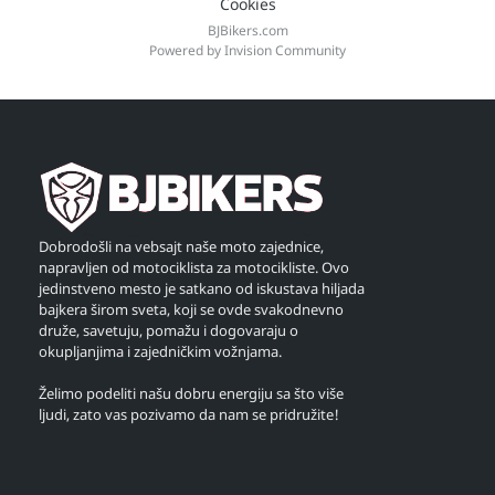
Cookies
BJBikers.com
Powered by Invision Community
Dobrodošli na vebsajt naše moto zajednice,
napravljen od motociklista za motocikliste. Ovo
jedinstveno mesto je satkano od iskustava hiljada
bajkera širom sveta, koji se ovde svakodnevno
druže, savetuju, pomažu i dogovaraju o
okupljanjima i zajedničkim vožnjama.
Želimo podeliti našu dobru energiju sa što više
ljudi, zato vas pozivamo da nam se pridružite!