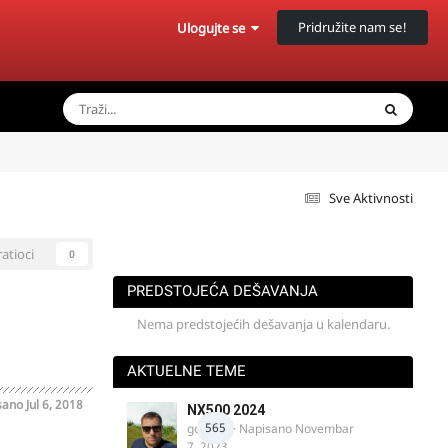
Pridružite nam se!
Ulogujte se
Sve Aktivnosti
ratioci
0
PREDSTOJEĆA DEŠAVANJA
Nema predstojećih dešavanja u kalendaru.
AKTUELNE TEME
sano
Jul 6, 2018
NX500 2024
565
godovic
· Napisano
Novembar
7, 2023