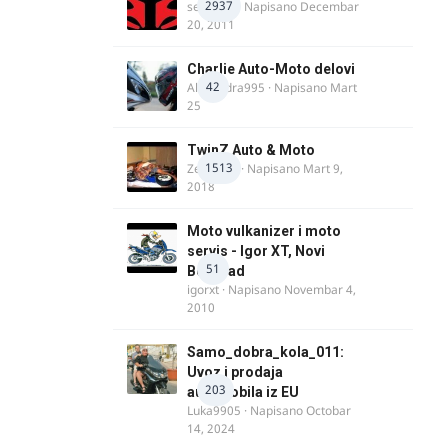
2937
seba011
· Napisano
Decembar
20, 2011
Charlie Auto-Moto delovi
42
Alexandra995
· Napisano
Mart
25
TwinZ Auto & Moto
1513
Zeljkamp
· Napisano
Mart 9,
2018
Moto vulkanizer i moto
servis - Igor XT, Novi
51
Beograd
igorxt
· Napisano
Novembar 4,
2010
Samo_dobra_kola_011:
Uvoz i prodaja
203
automobila iz EU
Luka9905
· Napisano
Octobar
14, 2024