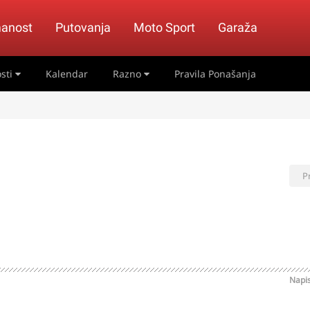
anost
Putovanja
Moto Sport
Garaža
sti
Kalendar
Razno
Pravila Ponašanja
P
Napi