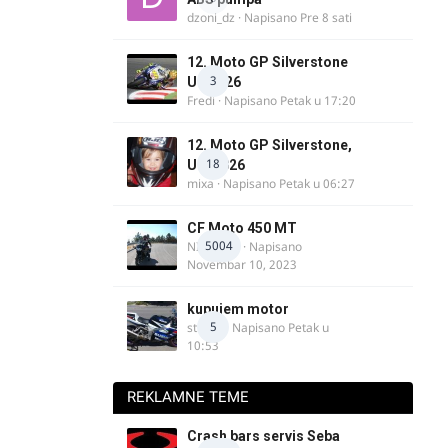
dzoni_dz
· Napisano
Pre 8 sati
12. Moto GP Silverstone
3
UK 2026
Fredi
· Napisano
Petak u 17:20
12. Moto GP Silverstone,
18
UK, 2026
mixa
· Napisano
Petak u 06:27
CF Moto 450 MT
5004
NIKOLA 1
· Napisano
Novembar 10, 2023
kupujem motor
5
strugo
· Napisano
Petak u
10:53
REKLAMNE TEME
Crash bars servis Seba