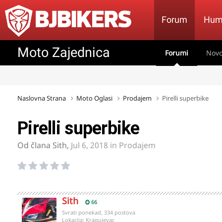
Forum
Hum
Moto Zajednica
Forumi
Novo
Naslovna Strana
Moto Oglasi
Prodajem
Pirelli superbike
Pirelli superbike
Od člana
Sith
,
Jul 6, 2018
in
Prodajem
Sith
66
Svrati ponekad, 334 postova
Lokacija:
Kragujevac