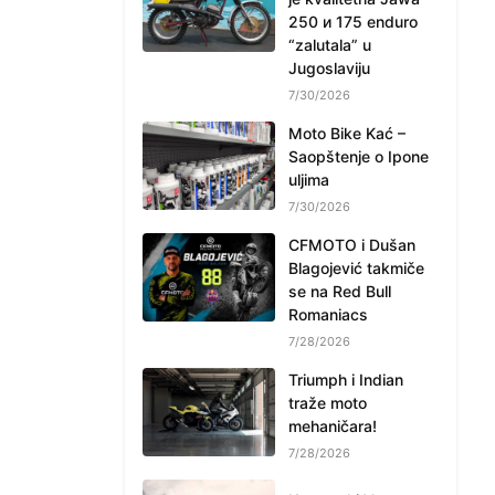
250 и 175 enduro
“zalutala” u
Jugoslaviju
7/30/2026
Moto Bike Kać –
Saopštenje o Ipone
uljima
7/30/2026
CFMOTO i Dušan
Blagojević takmiče
se na Red Bull
Romaniacs
7/28/2026
Triumph i Indian
traže moto
mehaničara!
7/28/2026