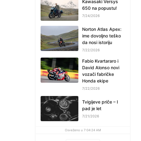
Kawasaki Versys
650 na popustu!
7/24/2026
Norton Atlas Apex:
ime dovoljno teško
da nosi istoriju
7/22/2026
Fabio Kvartararo i
David Alonso novi
vozači fabričke
Honda ekipe
7/22/2026
Tvigijeve priče – I
pad je let
7/21/2026
Osveženo u 7:04:24 AM