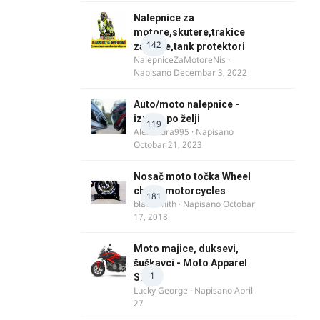
Nalepnice za
motore,skutere,trakice
142
za felne,tank protektori
NalepniceZaMotoreNis
·
Napisano
Decembar 3, 2022
Auto/moto nalepnice -
izrada po želji
119
Alexandra995
· Napisano
Octobar 21, 2023
Nosač moto točka Wheel
chock motorcycles
181
blacksmith
· Napisano
Octobar
17, 2018
Moto majice, duksevi,
šuškavci - Moto Apparel
1
SRB
Lucky George
· Napisano
April
27