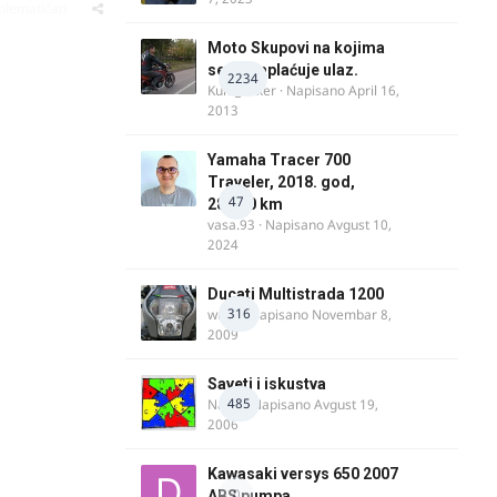
oblematičan
Moto Skupovi na kojima
se ne naplaćuje ulaz.
2234
Kum_Mixer
· Napisano
April 16,
2013
Yamaha Tracer 700
Traveler, 2018. god,
47
28.100 km
vasa.93
· Napisano
Avgust 10,
2024
Ducati Multistrada 1200
316
wulfy
· Napisano
Novembar 8,
2009
Saveti i iskustva
485
Najzli
· Napisano
Avgust 19,
2006
Kawasaki versys 650 2007
0
ABS pumpa