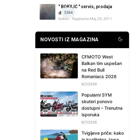
" BOKILIĆ " servis, prodaja
3364
delova
bokilic
· Napisano
Maj 29, 2011
NOVOSTI IZ MAGAZINA
CFMOTO West
Balkan tim uspešan
na Red Bull
Romaniacs 2026
8/7/2026
Popularni SYM
skuteri ponovo
dostupni – Trenutna
isporuka
8/7/2026
Tvigijeve priče: kako
je kvalitetna Jawa