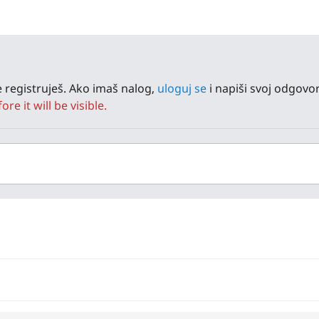
 registruješ. Ako imaš nalog,
uloguj se
i napiši svoj odgovor
e it will be visible.