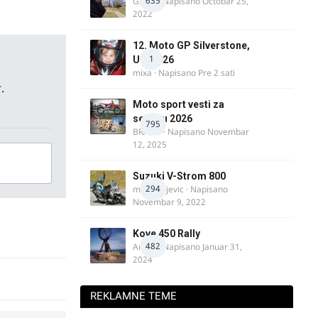
635
GR 46
· Napisano
Octobar 25,
2022
12. Moto GP Silverstone,
1
UK, 2026
mixa
· Napisano
Pre 2 sati
.
Moto sport vesti za
sezonu 2026
795
BRACO
· Napisano
Novembar
12, 2025
Suzuki V-Strom 800
294
m.milivojevic
· Napisano
Novembar 9, 2022
Kove 450 Rally
482
AnteK
· Napisano
Januar 31,
2024
REKLAMNE TEME