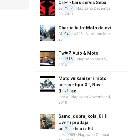
Crash bars servis Seba
2937
seba011
· Napisano
Decembar
20, 2011
Charlie Auto-Moto delovi
42
Alexandra995
· Napisano
Mart
25
TwinZ Auto & Moto
1513
Zeljkamp
· Napisano
Mart 9,
2018
Moto vulkanizer i moto
servis - Igor XT, Novi
51
Beograd
igorxt
· Napisano
Novembar 4,
2010
Samo_dobra_kola_011:
Uvoz i prodaja
203
automobila iz EU
Luka9905
· Napisano
Octobar