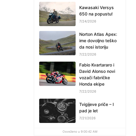
Kawasaki Versys
650 na popustu!
7/24/2026
Norton Atlas Apex:
ime dovoljno teško
da nosi istoriju
7/22/2026
Fabio Kvartararo i
David Alonso novi
vozači fabričke
Honda ekipe
7/22/2026
Tvigijeve priče – I
pad je let
7/21/2026
Osveženo u 9:00:42 AM