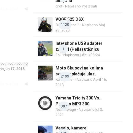
auspuha
grof
· Napisano
Pre 2 sati
oblematičan
VOGE 525 DSX
1120
DraganBenelli
· Napisano
Maj
28, 2023
Interphone USB adapter
1
za DIN (Hella) utičnicu
Eol
· Napisano
Juče u 05:24
Moto Skupovi na kojima
ano
Jun 17, 2018
se ne naplaćuje ulaz.
2199
Kum_Mixer
· Napisano
April 16,
oblematičan
2013
Yamaha Tricity 300 Vs.
Piaggio MP3 300
307
Nesasavage
· Napisano
Jul 3,
2021
Veselo, kamere