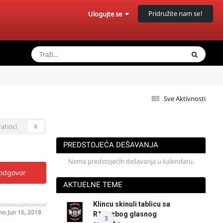
Pridružite nam se!
Ulogujte se
Sve Aktivnosti
ratioci
0
PREDSTOJEĆA DEŠAVANJA
Nema predstojećih dešavanja u kalendaru.
 odgovor
AKTUELNE TEME
Klincu skinuli tablicu sa
ano
Jun 16, 2018
R125 zbog glasnog
3