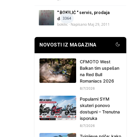
" BOKILIĆ " servis, prodaja
3364
delova
bokilic
· Napisano
Maj 29, 2011
NOVOSTI IZ MAGAZINA
CFMOTO West
Balkan tim uspešan
na Red Bull
Romaniacs 2026
8/7/2026
Popularni SYM
skuteri ponovo
dostupni – Trenutna
isporuka
8/7/2026
Tvigijeve priče: kako