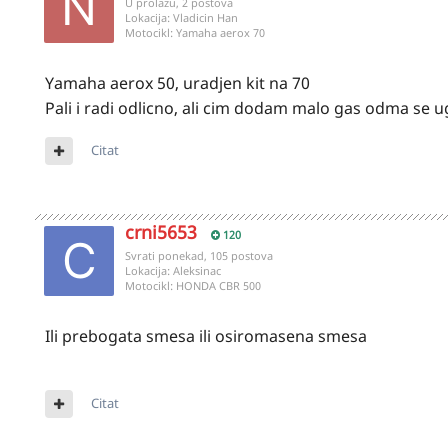
U prolazu, 2 postova
Lokacija:
Vladicin Han
Motocikl:
Yamaha aerox 70
Yamaha aerox 50, uradjen kit na 70
Pali i radi odlicno, ali cim dodam malo gas odma se 
Citat
crni5653
120
Svrati ponekad, 105 postova
Lokacija:
Aleksinac
Motocikl:
HONDA CBR 500
Ili prebogata smesa ili osiromasena smesa
Citat