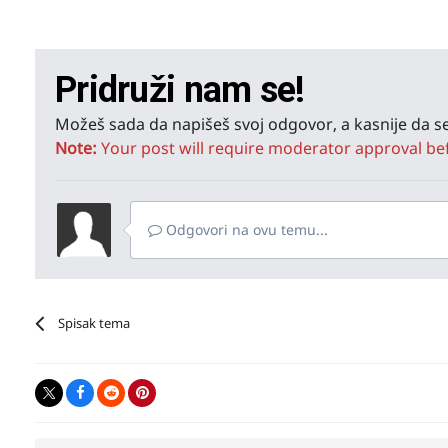
Pridruži nam se!
Možeš sada da napišeš svoj odgovor, a kasnije da se
Note:
Your post will require moderator approval befor
Odgovori na ovu temu...
Spisak tema