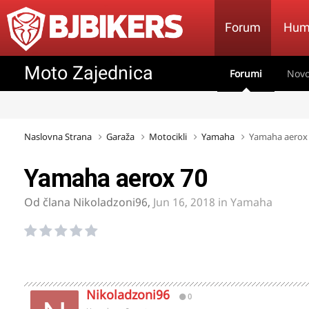
Forum
Hum
Moto Zajednica
Forumi
Novo
Naslovna Strana
Garaža
Motocikli
Yamaha
Yamaha aerox
Yamaha aerox 70
Od člana
Nikoladzoni96
,
Jun 16, 2018
in
Yamaha
Nikoladzoni96
0