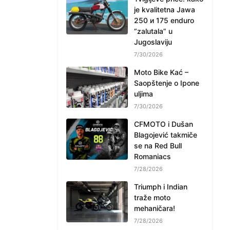
je kvalitetna Jawa
250 и 175 enduro
“zalutala” u
Jugoslaviju
7/30/2026
Moto Bike Kać –
Saopštenje o Ipone
uljima
7/30/2026
CFMOTO i Dušan
Blagojević takmiče
se na Red Bull
Romaniacs
7/28/2026
Triumph i Indian
traže moto
mehaničara!
7/28/2026