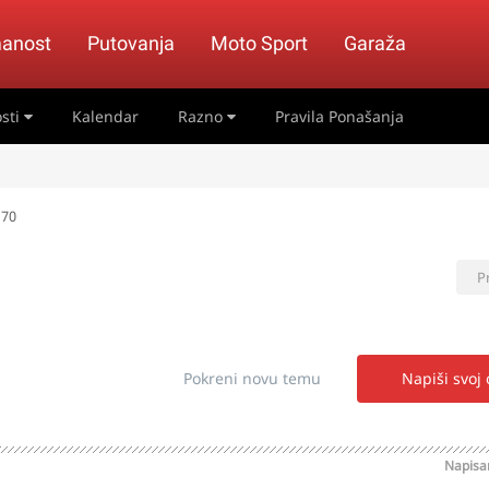
anost
Putovanja
Moto Sport
Garaža
sti
Kalendar
Razno
Pravila Ponašanja
 70
P
Pokreni novu temu
Napiši svoj
Napis