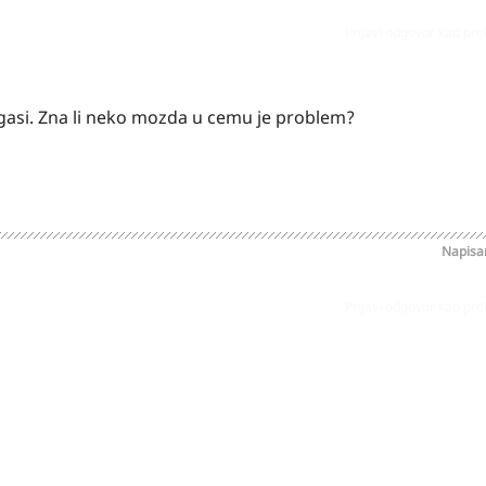
Prijavi odgovor kao pr
ugasi. Zna li neko mozda u cemu je problem?
Napis
Prijavi odgovor kao pr