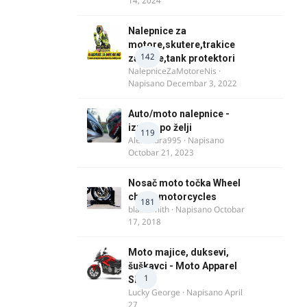
14, 2024
Nalepnice za
motore,skutere,trakice
142
za felne,tank protektori
NalepniceZaMotoreNis
·
Napisano
Decembar 3, 2022
Auto/moto nalepnice -
izrada po želji
119
Alexandra995
· Napisano
Octobar 21, 2023
Nosač moto točka Wheel
chock motorcycles
181
blacksmith
· Napisano
Octobar
17, 2018
Moto majice, duksevi,
šuškavci - Moto Apparel
1
SRB
Lucky George
· Napisano
April
27