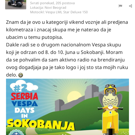
Svrati ponekad, 205 postova
Lokacija:
Novi Beograd
Motocikl:
Vespa LML Star Deluxe 150
Znam da je ovo u kategoriji vikend voznje ali predjena
kilometraza i znacaj skupa me je naterao da je
ubacim u temu putopisa.
Dakle radi se o drugom nacionalnom Vespa skupu
koji je odrzan od 8. do 10. Juna u Sokobanji. Moram
da se pohvalim da sam aktivno radio na brendiranju
ovog dogadjaja pa je tako logo i joj sto sta mojih ruku
delo.