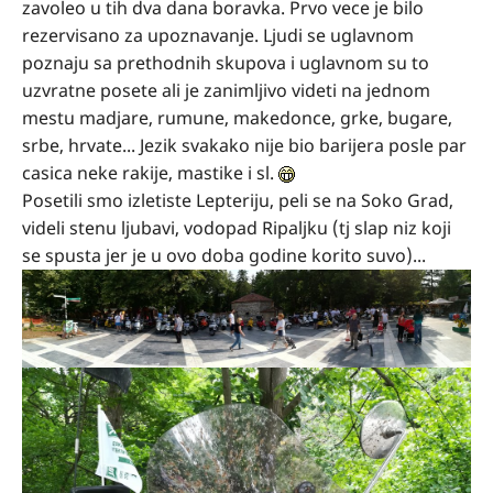
zavoleo u tih dva dana boravka. Prvo vece je bilo
rezervisano za upoznavanje. Ljudi se uglavnom
poznaju sa prethodnih skupova i uglavnom su to
uzvratne posete ali je zanimljivo videti na jednom
mestu madjare, rumune, makedonce, grke, bugare,
srbe, hrvate... Jezik svakako nije bio barijera posle par
casica neke rakije, mastike i sl.
Posetili smo izletiste Lepteriju, peli se na Soko Grad,
videli stenu ljubavi, vodopad Ripaljku (tj slap niz koji
se spusta jer je u ovo doba godine korito suvo)...