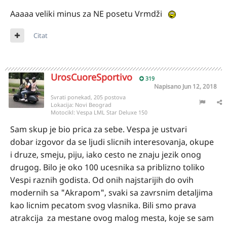
Aaaaa veliki minus za NE posetu Vrmdži
Citat
UrosCuoreSportivo
319
Napisano
Jun 12, 2018
Svrati ponekad, 205 postova
Lokacija:
Novi Beograd
Motocikl:
Vespa LML Star Deluxe 150
Sam skup je bio prica za sebe. Vespa je ustvari
dobar izgovor da se ljudi slicnih interesovanja, okupe
i druze, smeju, piju, iako cesto ne znaju jezik onog
drugog. Bilo je oko 100 ucesnika sa priblizno toliko
Vespi raznih godista. Od onih najstarijih do ovih
modernih sa "Akrapom", svaki sa zavrsnim detaljima
kao licnim pecatom svog vlasnika. Bili smo prava
atrakcija za mestane ovog malog mesta, koje se sam