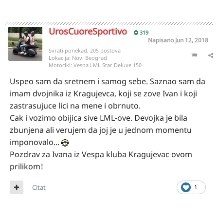
UrosCuoreSportivo
319
Napisano
Jun 12, 2018
Svrati ponekad, 205 postova
Lokacija:
Novi Beograd
Motocikl:
Vespa LML Star Deluxe 150
Uspeo sam da sretnem i samog sebe. Saznao sam da
imam dvojnika iz Kragujevca, koji se zove Ivan i koji
zastrasujuce lici na mene i obrnuto.
Cak i vozimo obijica sive LML-ove. Devojka je bila
zbunjena ali verujem da joj je u jednom momentu
imponovalo...
Pozdrav za Ivana iz Vespa kluba Kragujevac ovom
prilikom!
Citat
1