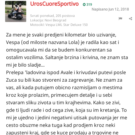
UrosCuoreSportivo
319
Napisano
Jun 12, 2018
Svrati ponekad, 205 postova
Lokacija:
Novi Beograd
Motocikl:
Vespa LML Star Deluxe 150
Za mene je svaki predjeni kilometar bio uzivanje,
Vespa (od miloste nazvana Lola) je radila kao sat i
omogucavala mi da se budem konkurentan sa
ostalim vozilima. Saltanje brzina i krivina, ne znam sta
mi je bilo sladje...
Prelepa 'ladovina ispod Avale i krivudavi putevi posle
Zuca su bili kao stvoreni za zagrevanje. Ne znam za
vas, ali kada putujem obicno razmisljam o mestima
kroz koje prolazim, primecujem detalje i u sebi
stvaram sliku zivota u tim krajhevima. Kako se zivi,
gde ti ljudi rade i od cega zive, koja su im kretanja. To
mi je ujedno i jedini negativni utisak putovanja jer me
cesto obuzme neka tuga kad prodjem kroz neki
zapusteni kraj, gde se kuce prodaju a trgovine ne