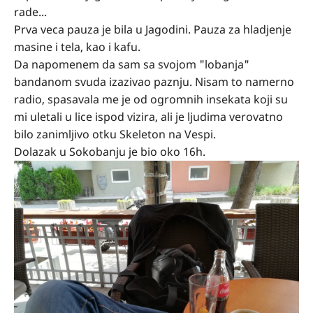
rade...
Prva veca pauza je bila u Jagodini. Pauza za hladjenje
masine i tela, kao i kafu.
Da napomenem da sam sa svojom "lobanja"
bandanom svuda izazivao paznju. Nisam to namerno
radio, spasavala me je od ogromnih insekata koji su
mi uletali u lice ispod vizira, ali je ljudima verovatno
bilo zanimljivo otku Skeleton na Vespi.
Dolazak u Sokobanju je bio oko 16h.