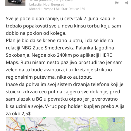
Lokacija:
Novi Beograd
Motocikl:
Vespa LML Star Deluxe 150
Sve je pocelo dan ranije, u cetvrtak 7. Juna kada je
trebalo popakovati sve u novu kinsu torbu koju sam
dobio na poklon od kolega.
Plan je bio da se krene rano ujutru, i da se ide na
relaciji NBG-Zuce-Smederevska Palanka-Jagodina-
Sokobanja. Negde oko 240km po aplikaciji HERE
Maps. Rutu nisam nesto pazljivo prostudirao jer sam
zeleo da to bude avantura, i uz kretanje striktno
regionalnim putevima, nikako autoput.
Inace da pohvalim svoj sistem drzanja telefona koji je
stoicki izdrzao ceo put na cajgeru sve dok nije, pred
sam ulazak u BG u povratku otpao jer je verovatno
kisa ucinila svoje. V-ruc pop holder kupljen preko Alija
za oko 2,5$