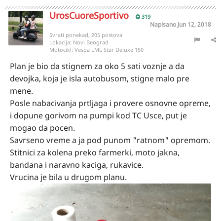
UrosCuoreSportivo
319
Napisano
Jun 12, 2018
Svrati ponekad, 205 postova
Lokacija:
Novi Beograd
Motocikl:
Vespa LML Star Deluxe 150
Plan je bio da stignem za oko 5 sati voznje a da
devojka, koja je isla autobusom, stigne malo pre
mene.
Posle nabacivanja prtljaga i provere osnovne opreme,
i dopune gorivom na pumpi kod TC Usce, put je
mogao da pocen.
Savrseno vreme a ja pod punom "ratnom" opremom.
Stitnici za kolena preko farmerki, moto jakna,
bandana i naravno kaciga, rukavice.
Vrucina je bila u drugom planu.