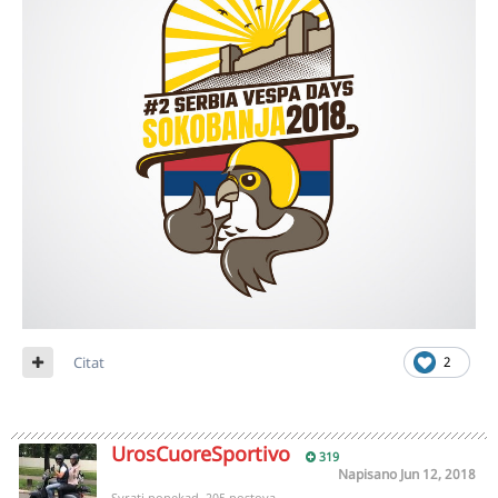
Citat
2
UrosCuoreSportivo
319
Napisano
Jun 12, 2018
Svrati ponekad, 205 postova