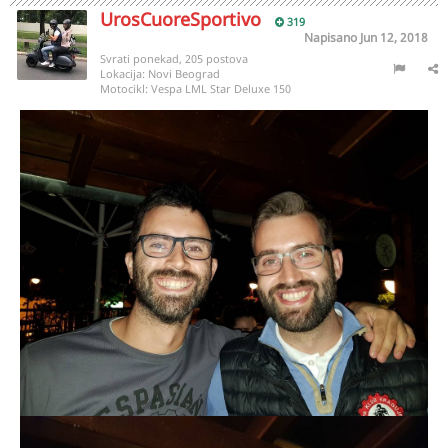
UrosCuoreSportivo
319
Napisano
Jun 12, 2018
Svrati ponekad, 205 postova
Lokacija:
Novi Beograd
Motocikl:
Vespa LML Star Deluxe 150