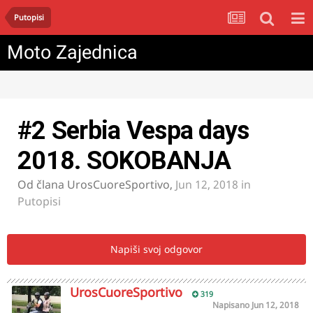
Putopisi
Moto Zajednica
#2 Serbia Vespa days
2018. SOKOBANJA
Od člana
UrosCuoreSportivo
,
Jun 12, 2018
in
Putopisi
Napiši svoj odgovor
UrosCuoreSportivo
319
Napisano
Jun 12, 2018