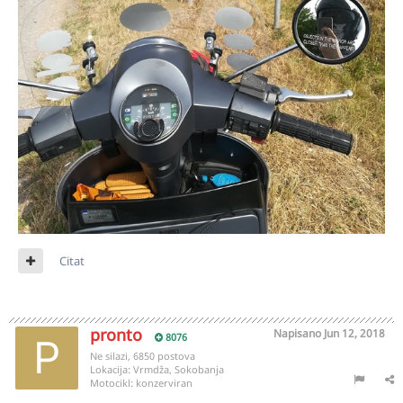
Citat
pronto
Napisano
Jun 12, 2018
8076
Ne silazi, 6850 postova
Lokacija:
Vrmdža, Sokobanja
Motocikl:
konzerviran