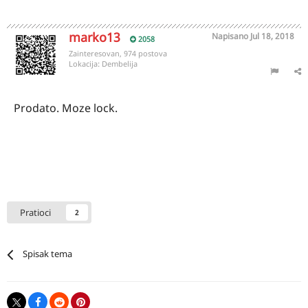
marko13
Napisano
Jul 18, 2018
2058
Zainteresovan, 974 postova
Lokacija:
Dembelija
Prodato. Moze lock.
Pratioci
2
Spisak tema