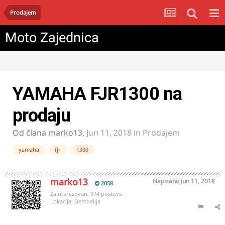
Prodajem
Moto Zajednica
YAMAHA FJR1300 na
prodaju
Od člana
marko13
,
Jun 11, 2018
in
Prodajem
yamaha
fjr
1300
marko13
Napisano
Jun 11, 2018
2058
Zainteresovan, 974 postova
Lokacija:
Dembelija