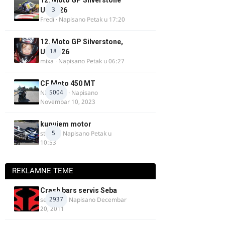
12. Moto GP Silverstone
3
UK 2026
Fredi
· Napisano
Petak u 17:20
12. Moto GP Silverstone,
18
UK, 2026
mixa
· Napisano
Petak u 06:27
CF Moto 450 MT
5004
NIKOLA 1
· Napisano
Novembar 10, 2023
kupujem motor
5
strugo
· Napisano
Petak u
10:53
REKLAMNE TEME
Crash bars servis Seba
2937
seba011
· Napisano
Decembar
20, 2011