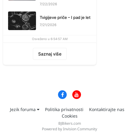
7/22/2026
Tvigijeve priče – I pad je let
7/21/2026
Osveženo u 6:54:57 AM
Saznaj više
Jezik foruma
Politika privatnosti
Kontaktirajte nas
Cookies
BJBikers.com
Powered by Invision Community