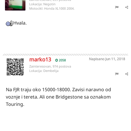
Lokacija:
Negotin
Motocikl:
Honda XL1000 2004.
Hvala.
marko13
Napisano
Jun 11, 2018
2058
Zainteresovan, 974 postova
Lokacija:
Dembelija
Na FJR traju oko 15000-18000. Zavisi naravno od
voznje i tereta. Ali one Bridgestone sa oznakom
Touring.