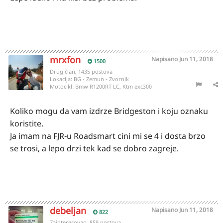
mrxfon
Napisano
Jun 11, 2018
1500
Drug član, 1435 postova
Lokacija:
BG - Zemun - Zvornik
Motocikl:
Bmw R1200RT LC, Ktm exc300
Koliko mogu da vam izdrze Bridgeston i koju oznaku
koristite.
Ja imam na FJR-u Roadsmart cini mi se 4 i dosta brzo
se trosi, a lepo drzi tek kad se dobro zagreje.
debeljan
Napisano
Jun 11, 2018
822
Zainteresovan, 859 postova