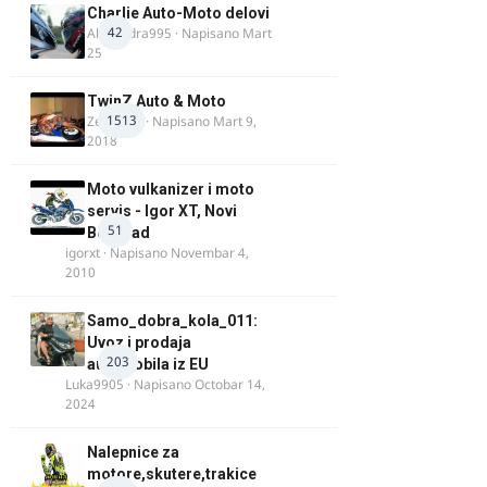
Charlie Auto-Moto delovi
42
Alexandra995
· Napisano
Mart
25
TwinZ Auto & Moto
1513
Zeljkamp
· Napisano
Mart 9,
2018
Moto vulkanizer i moto
servis - Igor XT, Novi
51
Beograd
igorxt
· Napisano
Novembar 4,
2010
Samo_dobra_kola_011:
Uvoz i prodaja
203
automobila iz EU
Luka9905
· Napisano
Octobar 14,
2024
Nalepnice za
motore,skutere,trakice