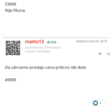
5300€
Nije fiksna.
marko13
Napisano
Jun 25, 2018
2058
Zainteresovan, 974 postova
Lokacija:
Dembelija
Da ubrzamo prodaju cena prilicno ide dole.
4990E
1