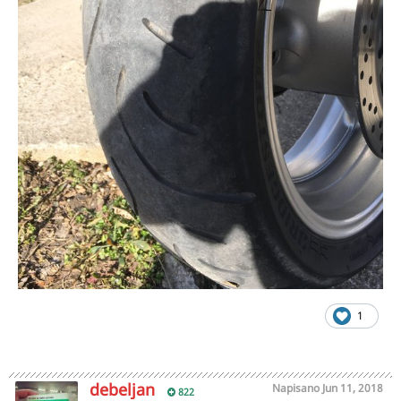
1
debeljan
Napisano
Jun 11, 2018
822