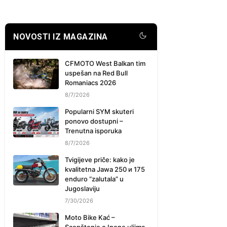
NOVOSTI IZ MAGAZINA
CFMOTO West Balkan tim
uspešan na Red Bull
Romaniacs 2026
8/7/2026
Popularni SYM skuteri
ponovo dostupni –
Trenutna isporuka
8/7/2026
Tvigijeve priče: kako je
kvalitetna Jawa 250 и 175
enduro “zalutala” u
Jugoslaviju
7/30/2026
Moto Bike Kać –