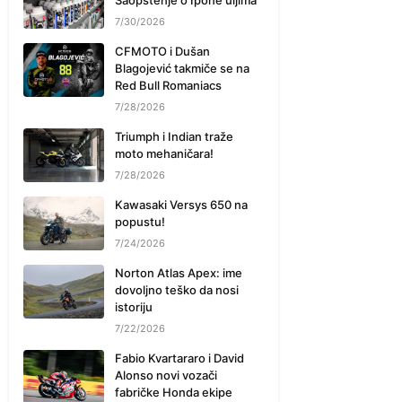
Saopštenje o Ipone uljima
7/30/2026
CFMOTO i Dušan
Blagojević takmiče se na
Red Bull Romaniacs
7/28/2026
Triumph i Indian traže
moto mehaničara!
7/28/2026
Kawasaki Versys 650 na
popustu!
7/24/2026
Norton Atlas Apex: ime
dovoljno teško da nosi
istoriju
7/22/2026
Fabio Kvartararo i David
Alonso novi vozači
fabričke Honda ekipe