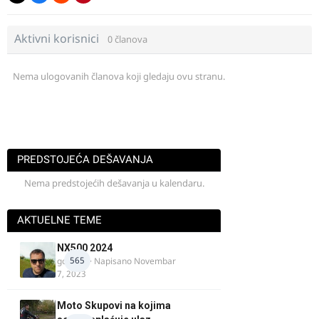
Aktivni korisnici
0 članova
Nema ulogovanih članova koji gledaju ovu stranu.
PREDSTOJEĆA DEŠAVANJA
Nema predstojećih dešavanja u kalendaru.
AKTUELNE TEME
NX500 2024
565
godovic
· Napisano
Novembar
7, 2023
Moto Skupovi na kojima