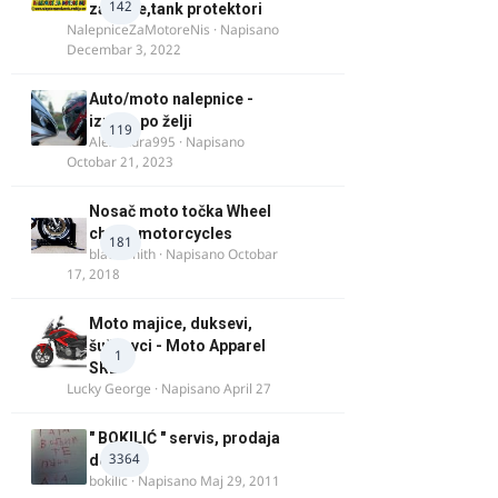
142
za felne,tank protektori
NalepniceZaMotoreNis
· Napisano
Decembar 3, 2022
Auto/moto nalepnice -
izrada po želji
119
Alexandra995
· Napisano
Octobar 21, 2023
Nosač moto točka Wheel
chock motorcycles
181
blacksmith
· Napisano
Octobar
17, 2018
Moto majice, duksevi,
šuškavci - Moto Apparel
1
SRB
Lucky George
· Napisano
April 27
" BOKILIĆ " servis, prodaja
3364
delova
bokilic
· Napisano
Maj 29, 2011