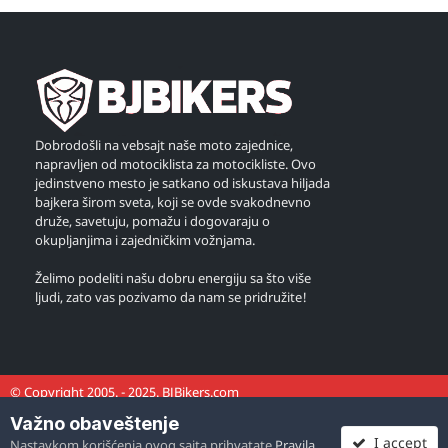
Dobrodošli na vebsajt naše moto zajednice,
napravljen od motociklista za motocikliste. Ovo
jedinstveno mesto je satkano od iskustava hiljada
bajkera širom sveta, koji se ovde svakodnevno
druže, savetuju, pomažu i dogovaraju o
okupljanjima i zajedničkim vožnjama.
Želimo podeliti našu dobru energiju sa što više
ljudi, zato vas pozivamo da nam se pridružite!
© Copyright 2005. - 2025. BJBikers.com
Važno obaveštenje
I accept
Nastavkom korišćenja ovog sajta prihvatate
Pravila