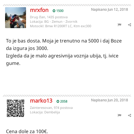
mrxfon
Napisano
Jun 12, 2018
1500
Drug član, 1435 postova
Lokacija:
BG - Zemun - Zvornik
Motocikl:
Bmw R1200RT LC, Ktm exc300
To je bas dosta. Moja je trenutno na 5000 i daj Boze
da izgura jos 3000.
Izgleda da je malo agresivnija voznja ubija, tj. ivice
gume.
marko13
Napisano
Jun 20, 2018
2058
Zainteresovan, 974 postova
Lokacija:
Dembelija
Cena dole za 100€.