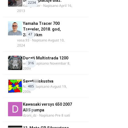
se ne naplaćuje ulaz.
2234
Kum_Mixer
· Napisano
April 16,
2013
Yamaha Tracer 700
Traveler, 2018. god,
47
28.100 km
vasa.93
· Napisano
Avgust 10,
2024
Ducati Multistrada 1200
316
wulfy
· Napisano
Novembar 8,
2009
Saveti i iskustva
485
Najzli
· Napisano
Avgust 19,
2006
Kawasaki versys 650 2007
0
ABS pumpa
dzoni_dz
· Napisano
Pre 8 sati