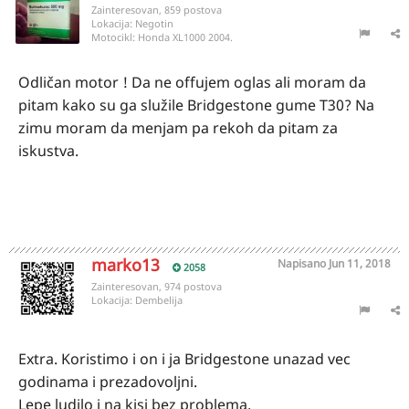
Zainteresovan, 859 postova
Lokacija:
Negotin
Motocikl:
Honda XL1000 2004.
Odličan motor ! Da ne offujem oglas ali moram da
pitam kako su ga služile Bridgestone gume T30? Na
zimu moram da menjam pa rekoh da pitam za
iskustva.
marko13
Napisano
Jun 11, 2018
2058
Zainteresovan, 974 postova
Lokacija:
Dembelija
Extra. Koristimo i on i ja Bridgestone unazad vec
godinama i prezadovoljni.
Lepe ludilo i na kisi bez problema.