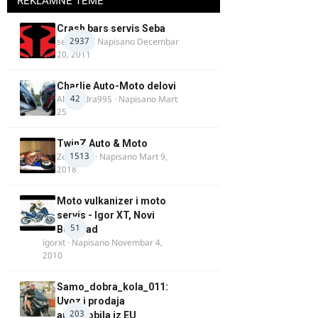
REKLAMNE TEME
Crash bars servis Seba
2937
seba011
· Napisano
Decembar
20, 2011
Charlie Auto-Moto delovi
42
Alexandra995
· Napisano
Mart
25
TwinZ Auto & Moto
1513
Zeljkamp
· Napisano
Mart 9,
2018
Moto vulkanizer i moto
servis - Igor XT, Novi
51
Beograd
igorxt
· Napisano
Novembar 4,
2010
Samo_dobra_kola_011:
Uvoz i prodaja
203
automobila iz EU