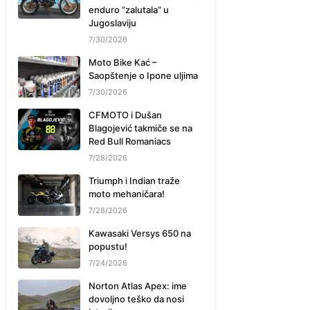
enduro “zalutala” u
Jugoslaviju
7/30/2026
Moto Bike Kać –
Saopštenje o Ipone uljima
7/30/2026
CFMOTO i Dušan
Blagojević takmiče se na
Red Bull Romaniacs
7/28/2026
Triumph i Indian traže
moto mehaničara!
7/28/2026
Kawasaki Versys 650 na
popustu!
7/24/2026
Norton Atlas Apex: ime
dovoljno teško da nosi