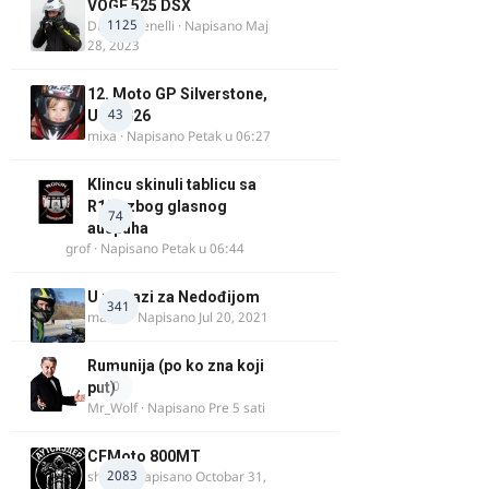
VOGE 525 DSX
1125
DraganBenelli
· Napisano
Maj
28, 2023
12. Moto GP Silverstone,
43
UK, 2026
mixa
· Napisano
Petak u 06:27
Klincu skinuli tablicu sa
R125 zbog glasnog
74
auspuha
grof
· Napisano
Petak u 06:44
U potrazi za Nedođijom
341
makikt
· Napisano
Jul 20, 2021
Rumunija (po ko zna koji
0
put)
Mr_Wolf
· Napisano
Pre 5 sati
CFMoto 800MT
2083
shlem
· Napisano
Octobar 31,