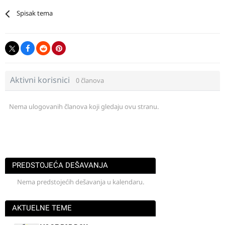
Spisak tema
Aktivni korisnici
0 članova
Nema ulogovanih članova koji gledaju ovu stranu.
PREDSTOJEĆA DEŠAVANJA
Nema predstojećih dešavanja u kalendaru.
AKTUELNE TEME