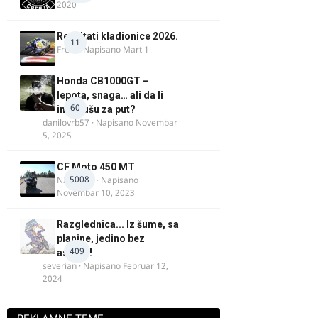
2020
Rezultati kladionice 2026.
11
Fredi
· Napisano
Mart 1
Honda CB1000GT –
lepota, snaga… ali da li
60
ima dušu za put?
danilovrb57
· Napisano
Novembar
5, 2025
CF Moto 450 MT
5008
NIKOLA 1
· Napisano
Novembar 10, 2023
Razglednica... Iz šume, sa
planine, jedino bez
409
asfalta!
severian
· Napisano
Februar 12,
2024