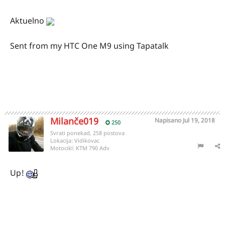
Aktuelno
Sent from my HTC One M9 using Tapatalk
Milanče019
Napisano
Jul 19, 2018
250
Svrati ponekad, 258 postova
Lokacija:
Vidikovac
Motocikl:
KTM 790 Adv
Up!