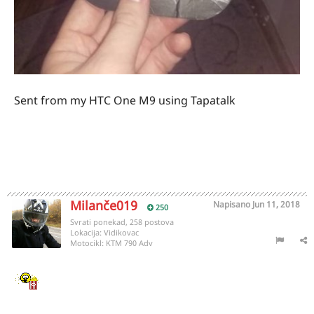
Sent from my HTC One M9 using Tapatalk
Milanče019
Napisano
Jun 11, 2018
250
Svrati ponekad, 258 postova
Lokacija:
Vidikovac
Motocikl:
KTM 790 Adv