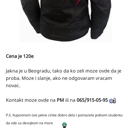
Cena je 120e
Jakna je u Beogradu, tako da ko zeli moze ovde da je
proba. Moze i slanje, ako ne odgovaram vracam
novac.
Kontakt moze ovde na
PM
ili na
065/915-05-95
P.S. Kupovinom ove jakne cinite dobro delo i pomazete jednom studentu
da ode sa devojkom na more