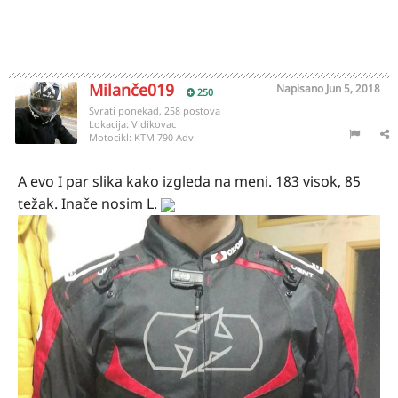
Milanče019
Napisano
Jun 5, 2018
250
Svrati ponekad, 258 postova
Lokacija:
Vidikovac
Motocikl:
KTM 790 Adv
A evo I par slika kako izgleda na meni. 183 visok, 85
težak. Inače nosim L.