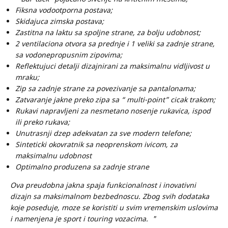
Fiksna vodootporna postava;
Skidajuca zimska postava;
Zastitna na laktu sa spoljne strane, za bolju udobnost;
2 ventilaciona otvora sa prednje i 1 veliki sa zadnje strane,
sa vodonepropusnim zipovima;
Reflektujuci detalji dizajnirani za maksimalnu vidljivost u
mraku;
Zip sa zadnje strane za povezivanje sa pantalonama;
Zatvaranje jakne preko zipa sa “ multi-point” cicak trakom;
Rukavi napravljeni za nesmetano nosenje rukavica, ispod
ili preko rukava;
Unutrasnji dzep adekvatan za sve modern telefone;
Sinteticki okovratnik sa neoprenskom ivicom, za
maksimalnu udobnost
Optimalno produzena sa zadnje strane
Ova preudobna jakna spaja funkcionalnost i inovativni
dizajn sa maksimalnom bezbednoscu. Zbog svih dodataka
koje poseduje, moze se koristiti u svim vremenskim uslovima
i namenjena je sport i touring vozacima. "