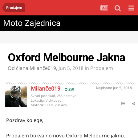
Prodajem
Moto Zajednica
Oxford Melbourne Jakna
Od člana
Milanče019
,
Jun 5, 2018
in
Prodajem
Milanče019
Napisano
Jun 5, 2018
250
Svrati ponekad, 258 postova
Lokacija:
Vidikovac
Motocikl:
KTM 790 Adv
Pozdrav kolege,
Prodajem bukvalno novu Oxford Melbourne jaknu.