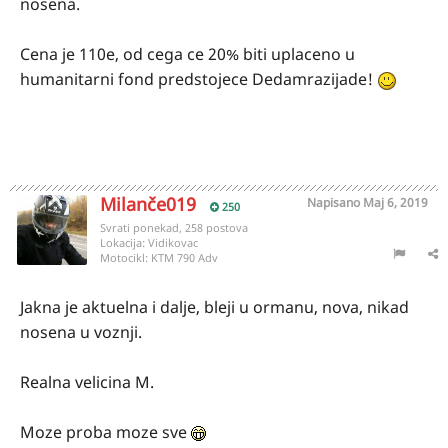
nosena.
Cena je 110e, od cega ce 20% biti uplaceno u
humanitarni fond predstojece Dedamrazijade!
Milanče019
Napisano
Maj 6, 2019
250
Svrati ponekad, 258 postova
Lokacija:
Vidikovac
Motocikl:
KTM 790 Adv
Jakna je aktuelna i dalje, bleji u ormanu, nova, nikad
nosena u voznji.
Realna velicina M.
Moze proba moze sve