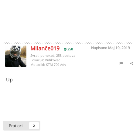
Milanče019
Napisano
Maj 19, 2019
250
Svrati ponekad, 258 postova
Lokacija:
Vidikovac
Motocikl:
KTM 790 Adv
Up
Pratioci
2