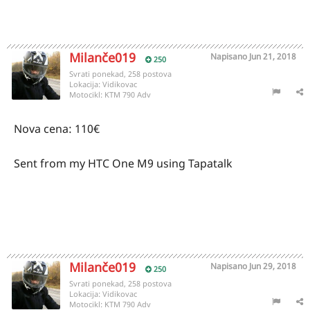
Milanče019
Napisano
Jun 21, 2018
250
Svrati ponekad, 258 postova
Lokacija:
Vidikovac
Motocikl:
KTM 790 Adv
Nova cena: 110€
Sent from my HTC One M9 using Tapatalk
Milanče019
Napisano
Jun 29, 2018
250
Svrati ponekad, 258 postova
Lokacija:
Vidikovac
Motocikl:
KTM 790 Adv