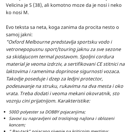
Velicina je S (38), ali komotno moze da je nosi i neko
ko nosi M.
Evo teksta sa neta, koga zanima da procita nesto o
samoj jakni:
"Oxford Melbourne predstavlja sportsku vodo i
vetronepopusnu sport/touring jaknu za sve sezone
sa skidajucom termal postavom. Spoljni cordura
material je veoma izdrziv, a sertifikovani CE stitnici na
laktovima i ramenima doprinose sigurnosti vozaca.
Takodje poseduje i dzep za ledjni protector,
podesavanje na struku, rukavima na dva mesta i oko
vrata. Treba dodati i veoma mekani okovratnik, sto
voznju cini prijatnijom. Karakteristike:
500D polyester sa DOBBY pojacanjima;
Savovi su napravljeni od troslojnog najlona i oblozeni
koncem;
“ Bar-tack” pojacano sivenje na kriticnim mestima;