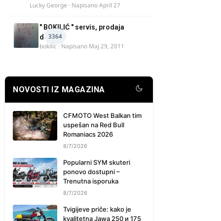
Lucky George
· Napisano
April 27
" BOKILIĆ " servis, prodaja
3364
delova
bokilic
· Napisano
Maj 29, 2011
NOVOSTI IZ MAGAZINA
CFMOTO West Balkan tim
uspešan na Red Bull
Romaniacs 2026
8/7/2026
Popularni SYM skuteri
ponovo dostupni –
Trenutna isporuka
8/7/2026
Tvigijeve priče: kako je
kvalitetna Jawa 250 и 175