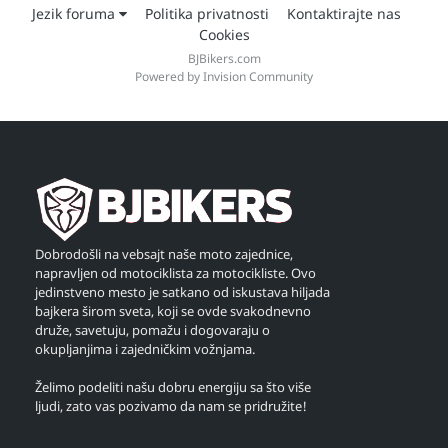
Jezik foruma
Politika privatnosti
Kontaktirajte nas
Cookies
BJBikers.com
Powered by Invision Community
Dobrodošli na vebsajt naše moto zajednice,
napravljen od motociklista za motocikliste. Ovo
jedinstveno mesto je satkano od iskustava hiljada
bajkera širom sveta, koji se ovde svakodnevno
druže, savetuju, pomažu i dogovaraju o
okupljanjima i zajedničkim vožnjama.
Želimo podeliti našu dobru energiju sa što više
ljudi, zato vas pozivamo da nam se pridružite!