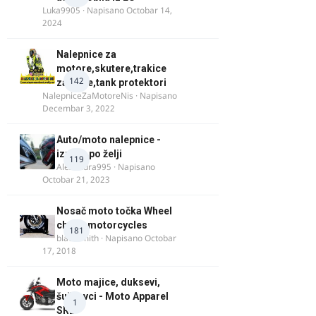
Luka9905
· Napisano
Octobar 14,
2024
Nalepnice za
motore,skutere,trakice
142
za felne,tank protektori
NalepniceZaMotoreNis
· Napisano
Decembar 3, 2022
Auto/moto nalepnice -
izrada po želji
119
Alexandra995
· Napisano
Octobar 21, 2023
Nosač moto točka Wheel
chock motorcycles
181
blacksmith
· Napisano
Octobar
17, 2018
Moto majice, duksevi,
šuškavci - Moto Apparel
1
SRB