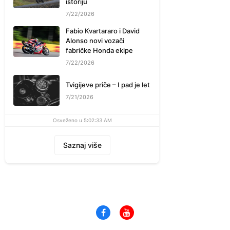
istoriju
7/22/2026
Fabio Kvartararo i David
Alonso novi vozači
fabričke Honda ekipe
7/22/2026
Tvigijeve priče – I pad je let
7/21/2026
Osveženo u 5:02:33 AM
Saznaj više