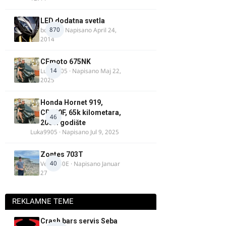
LED dodatna svetla
870
boki.64
· Napisano
April 24,
2014
CFmoto 675NK
14
Luka9905
· Napisano
Maj 22,
2025
Honda Hornet 919,
CB900F, 65k kilometara,
46
2005. godište
Luka9905
· Napisano
Jul 9, 2025
Zontes 703T
40
Verdi350E
· Napisano
Januar
27
REKLAMNE TEME
Crash bars servis Seba