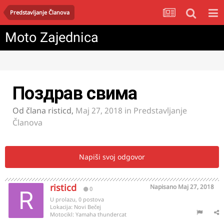
Predstavljanje Članova
Moto Zajednica
Поздрав свима
Od člana
risticd
,
Maj 27, 2018
in
Predstavljanje
Članova
Napiši svoj odgovor
risticd
Napisano
Maj 27, 2018
0
U prolazu, 0 postova
Lokacija:
Novi Bečej
Motocikl:
Yamaha thundercat