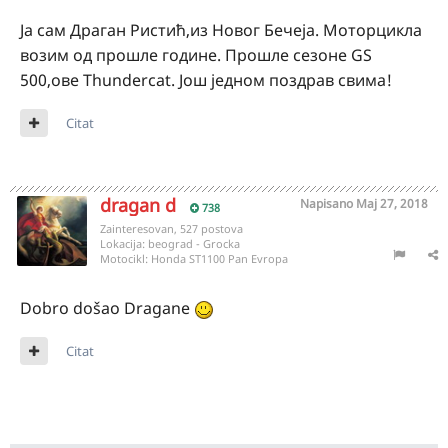
Ја сам Драган Ристић,из Новог Бечеја. Моторцикла
возим од прошле године. Прошле сезоне GS
500,ове Thundercat. Још једном поздрав свима!
Citat
dragan d
Napisano
Maj 27, 2018
738
Zainteresovan, 527 postova
Lokacija:
beograd - Grocka
Motocikl:
Honda ST1100 Pan Evropa
Dobro došao Dragane
Citat