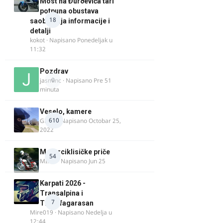
Most na Ðurðevića tari
potpuna obustava
18
saobraćaja informacije i
detalji
kokot
· Napisano
Ponedeljak u
11:32
Pozdrav
0
jasminc
· Napisano
Pre 51
minuta
Veselo, kamere
610
GR 46
· Napisano
Octobar 25,
2022
Motorciklisičke priče
54
MIHO
· Napisano
Jun 25
Karpati 2026 -
Transalpina i
7
Transfagarasan
Mire019
· Napisano
Nedelja u
12:44