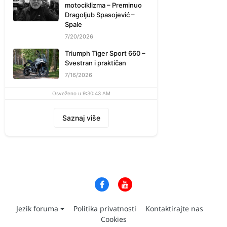
motociklizma – Preminuo
Dragoljub Spasojević –
Spale
7/20/2026
Triumph Tiger Sport 660 –
Svestran i praktičan
7/16/2026
Osveženo u 9:30:43 AM
Saznaj više
Jezik foruma
Politika privatnosti
Kontaktirajte nas
Cookies