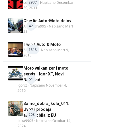
2937
seba011
· Napisano
Decembar
20, 2011
Charlie Auto-Moto delovi
42
Alexandra995
· Napisano
Mart
25
TwinZ Auto & Moto
1513
Zeljkamp
· Napisano
Mart 9,
2018
Moto vulkanizer i moto
servis - Igor XT, Novi
51
Beograd
igorxt
· Napisano
Novembar 4,
2010
Samo_dobra_kola_011:
Uvoz i prodaja
203
automobila iz EU
Luka9905
· Napisano
Octobar 14,
2024