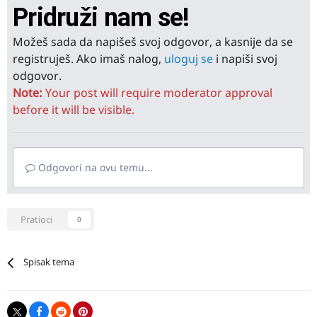
Pridruži nam se!
Možeš sada da napišeš svoj odgovor, a kasnije da se
registruješ. Ako imaš nalog,
uloguj se
i napiši svoj
odgovor.
Note:
Your post will require moderator approval
before it will be visible.
Odgovori na ovu temu...
Pratioci
0
Spisak tema