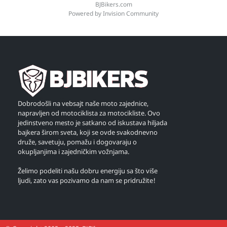
BJBikers.com
Powered by Invision Community
Dobrodošli na vebsajt naše moto zajednice,
napravljen od motociklista za motocikliste. Ovo
jedinstveno mesto je satkano od iskustava hiljada
bajkera širom sveta, koji se ovde svakodnevno
druže, savetuju, pomažu i dogovaraju o
okupljanjima i zajedničkim vožnjama.
Želimo podeliti našu dobru energiju sa što više
ljudi, zato vas pozivamo da nam se pridružite!