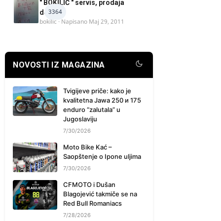
" BOKILIĆ " servis, prodaja
3364
delova
bokilic
· Napisano
Maj 29, 2011
NOVOSTI IZ MAGAZINA
Tvigijeve priče: kako je
kvalitetna Jawa 250 и 175
enduro “zalutala” u
Jugoslaviju
7/30/2026
Moto Bike Kać –
Saopštenje o Ipone uljima
7/30/2026
CFMOTO i Dušan
Blagojević takmiče se na
Red Bull Romaniacs
7/28/2026