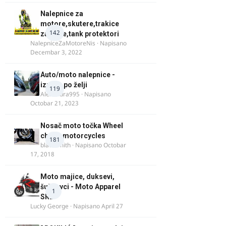
Nalepnice za
motore,skutere,trakice
142
za felne,tank protektori
NalepniceZaMotoreNis
· Napisano
Decembar 3, 2022
Auto/moto nalepnice -
izrada po želji
119
Alexandra995
· Napisano
Octobar 21, 2023
Nosač moto točka Wheel
chock motorcycles
181
blacksmith
· Napisano
Octobar
17, 2018
Moto majice, duksevi,
šuškavci - Moto Apparel
1
SRB
Lucky George
· Napisano
April 27