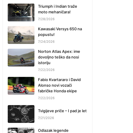
Triumph i Indian traže
moto mehaničara!
7/28/2026
Kawasaki Versys 650 na
popustu!
7/24/2026
Norton Atlas Apex: ime
dovoljno teško da nosi
istoriju
7/22/2026
Fabio Kvartararo i David
Alonso novi vozači
fabričke Honda ekipe
7/22/2026
Tvigijeve priče – I pad je let
7/21/2026
Odlazak legende