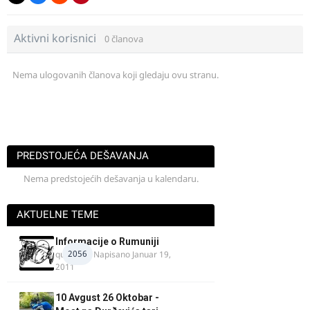
Aktivni korisnici
0 članova
Nema ulogovanih članova koji gledaju ovu stranu.
PREDSTOJEĆA DEŠAVANJA
Nema predstojećih dešavanja u kalendaru.
AKTUELNE TEME
Informacije o Rumuniji
2056
quasaar
· Napisano
Januar 19,
2011
10 Avgust 26 Oktobar -