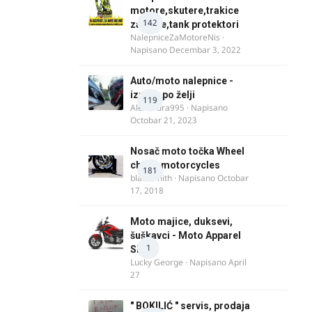
motore,skutere,trakice
142
za felne,tank protektori
NalepniceZaMotoreNis
·
Napisano
Decembar 3, 2022
Auto/moto nalepnice -
izrada po želji
119
Alexandra995
· Napisano
Octobar 21, 2023
Nosač moto točka Wheel
chock motorcycles
181
blacksmith
· Napisano
Octobar
17, 2018
Moto majice, duksevi,
šuškavci - Moto Apparel
1
SRB
Lucky George
· Napisano
April
27
" BOKILIĆ " servis, prodaja