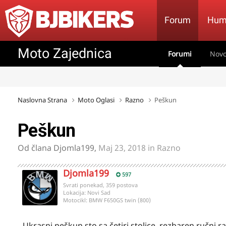
Forum
Hum
Moto Zajednica
Forumi
Novo
Naslovna Strana
Moto Oglasi
Razno
Peškun
Peškun
Od člana
Djomla199
,
Maj 23, 2018
in
Razno
Djomla199
597
Svrati ponekad, 359 postova
Lokacija:
Novi Sad
Motocikl:
BMW F650GS twin (800)
Ukrasni peškun sto sa četiri stolice, rezbaren ručni 