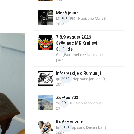
Mesh jakne
101
MostarRPM
· Napisano
Mart 3,
2018
7,8,9.Avgust 2026
Svilajnac MK Kraljevi
1
Slobode
Gile_Extremeboy
· Napisano
Jun 1
Informacije o Rumuniji
2054
quasaar
· Napisano
Januar 19,
2011
Zontes 703T
39
Verdi350E
· Napisano
Januar
27
Kratke voznje
5181
lalajko
· Napisano
Decembar 9,
2007