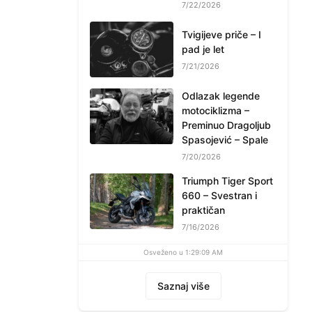
7/22/2026
Tvigijeve priče – I
pad je let
7/21/2026
Odlazak legende
motociklizma –
Preminuo Dragoljub
Spasojević – Spale
7/20/2026
Triumph Tiger Sport
660 – Svestran i
praktičan
7/16/2026
Osveženo u 1:29:09 AM
Saznaj više