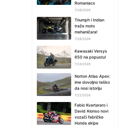
Romaniacs
7/28/2026
Triumph i Indian
traže moto
mehaničara!
7/28/2026
Kawasaki Versys
650 na popustu!
7/24/2026
Norton Atlas Apex:
ime dovoljno teško
da nosi istoriju
7/22/2026
Fabio Kvartararo i
David Alonso novi
vozači fabričke
Honda ekipe