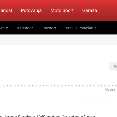
anost
Putovanja
Moto Sport
Garaža
sti
Kalendar
Razno
Pravila Ponašanja
P
Napisa
Prijavi odgovor kao pr
rad, izrada Sarajevo 1949 godine. Izuzetno očuvan.