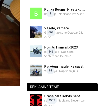
Put za Bosnu i Hrvatsku....
1
bradivoje
· Napisano
Pre 5 sati
Veselo, kamere
608
GR 46
· Napisano
Octobar 25,
2022
Honda Transalp 2023
846
Jovan Ristic
· Napisano
Septembar 15, 2022
Kupujem maglenke savet
14
Vitez Koja
· Napisano
Jul 30
REKLAMNE TEME
Crash bars servis Seba
2937
seba011
· Napisano
Decembar
20, 2011