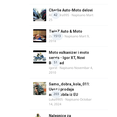
Charlie Auto-Moto delovi
42
Alexandra995
· Napisano
Mart
25
TwinZ Auto & Moto
1513
Zeljkamp
· Napisano
Mart 9,
2018
Moto vulkanizer i moto
servis - Igor XT, Novi
51
Beograd
igorxt
· Napisano
Novembar 4,
2010
Samo_dobra_kola_011:
Uvoz i prodaja
203
automobila iz EU
Luka9905
· Napisano
Octobar
14, 2024
Nalepnice za