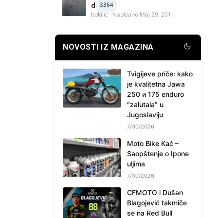
3364
delova
bokilic
· Napisano
Maj 29, 2011
NOVOSTI IZ MAGAZINA
Tvigijeve priče: kako
je kvalitetna Jawa
250 и 175 enduro
“zalutala” u
Jugoslaviju
7/30/2026
Moto Bike Kać –
Saopštenje o Ipone
uljima
7/30/2026
CFMOTO i Dušan
Blagojević takmiče
se na Red Bull