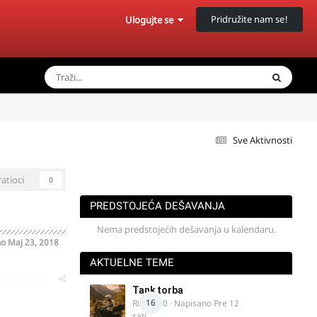
Pridružite nam se!
Ulogujte se
Sve Aktivnosti
ratioci
0
PREDSTOJEĆA DEŠAVANJA
Nema predstojećih dešavanja u kalendaru.
no
Maj 23, 2018
AKTUELNE TEME
oblematičan
Tank torba
16
Rider000
· Napisano
Pre 12
sati