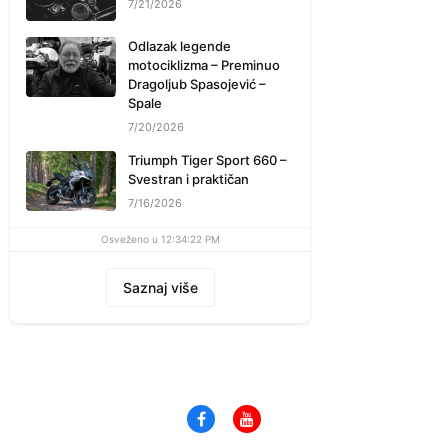
7/21/2026
Odlazak legende
motociklizma – Preminuo
Dragoljub Spasojević –
Spale
7/20/2026
Triumph Tiger Sport 660 –
Svestran i praktičan
7/16/2026
Osveženo u 12:34:22 PM
Saznaj više