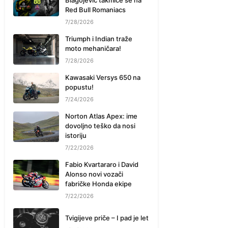
Blagojević takmiče se na
Red Bull Romaniacs
7/28/2026
Triumph i Indian traže
moto mehaničara!
7/28/2026
Kawasaki Versys 650 na
popustu!
7/24/2026
Norton Atlas Apex: ime
dovoljno teško da nosi
istoriju
7/22/2026
Fabio Kvartararo i David
Alonso novi vozači
fabričke Honda ekipe
7/22/2026
Tvigijeve priče – I pad je let