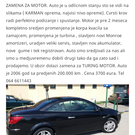
ZAMENA ZA MOTOR. Auto je u odlicnom stanju sto se vidi na
slikama ( KARMAN oprema, najvisi nivo opreme). Cvrsti krov
radi perfektno podizanje i spustanje. Motor je pre 2 meseca
kompletno sredjen promenjena je korpa kvacila sa
zamajcem, promenjena je turbina , stavljeni novi Monroe
amortizeri, uradjen veliki servis, stavljen nov akumulator,
nove gume i tek registrovan. Auto smo sredjivali za nas ali
smo u medjuvremenu dobili drugi tako da ga zato sad i
prodajemo. U obzir dolazi zamena za TURING MOTOR. Auto
je 2006 god sa predjenih 200.000 km . Cena 3700 eura. Tel
064 6611443