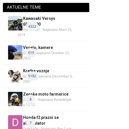
AKTUELNE TEME
Kawasaki Versys
650/1000
4322
ProMaster
· Napisano
Mart 25,
2019
Veselo, kamere
615
GR 46
· Napisano
Octobar 25,
2022
Kratke voznje
5182
lalajko
· Napisano
Decembar 9,
2007
Zenske moto farmerice
8
Zarkela
· Napisano
Ponedeljak
u 12:12
Honda f2 prazni se
7
akomulator
Dule1406
· Napisano
Pre 1 sat