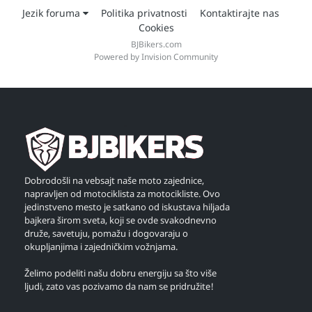
Jezik foruma
Politika privatnosti
Kontaktirajte nas
Cookies
BJBikers.com
Powered by Invision Community
Dobrodošli na vebsajt naše moto zajednice,
napravljen od motociklista za motocikliste. Ovo
jedinstveno mesto je satkano od iskustava hiljada
bajkera širom sveta, koji se ovde svakodnevno
druže, savetuju, pomažu i dogovaraju o
okupljanjima i zajedničkim vožnjama.
Želimo podeliti našu dobru energiju sa što više
ljudi, zato vas pozivamo da nam se pridružite!