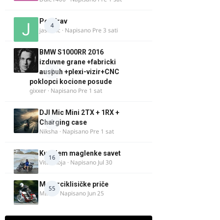
Pozdrav
4
jasminc
· Napisano
Pre 3 sati
BMW S1000RR 2016
izduvne grane +fabricki
0
auspuh +plexi-vizir+CNC
poklopci kocione posude
gixxer
· Napisano
Pre 1 sat
DJI Mic Mini 2TX + 1RX +
0
Charging case
Niksha
· Napisano
Pre 1 sat
Kupujem maglenke savet
16
Vitez Koja
· Napisano
Jul 30
Motorciklisičke priče
55
MIHO
· Napisano
Jun 25