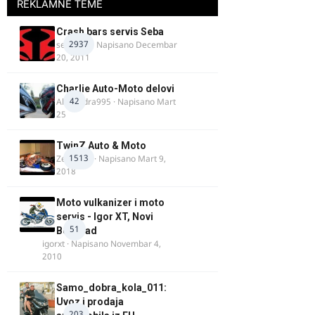
REKLAMNE TEME
Crash bars servis Seba
2937
seba011
· Napisano
Decembar
20, 2011
Charlie Auto-Moto delovi
42
Alexandra995
· Napisano
Mart
25
TwinZ Auto & Moto
1513
Zeljkamp
· Napisano
Mart 9,
2018
Moto vulkanizer i moto
servis - Igor XT, Novi
51
Beograd
igorxt
· Napisano
Novembar 4,
2010
Samo_dobra_kola_011:
Uvoz i prodaja
203