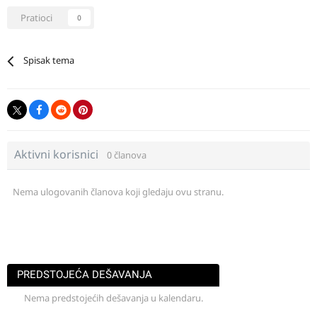
Pratioci
0
Spisak tema
Aktivni korisnici
0 članova
Nema ulogovanih članova koji gledaju ovu stranu.
PREDSTOJEĆA DEŠAVANJA
Nema predstojećih dešavanja u kalendaru.