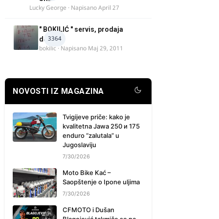
Lucky George
· Napisano
April 27
" BOKILIĆ " servis, prodaja
3364
delova
bokilic
· Napisano
Maj 29, 2011
NOVOSTI IZ MAGAZINA
Tvigijeve priče: kako je
kvalitetna Jawa 250 и 175
enduro “zalutala” u
Jugoslaviju
7/30/2026
Moto Bike Kać –
Saopštenje o Ipone uljima
7/30/2026
CFMOTO i Dušan