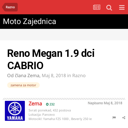
Razno
Moto Zajednica
Reno Megan 1.9 dci
CABRIO
Od člana
Zema
,
Maj 8, 2018
in
Razno
zamena za motor
Zema
Napisano
Maj 8, 2018
232
Svrati ponekad, 432 postova
Lokacija:
Pancevo
Motocikl:
Yamaha FZS 1000 , Beverly 250 ie