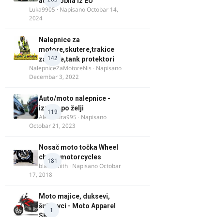
automobila iz EU
Luka9905
· Napisano
Octobar 14,
2024
Nalepnice za
motore,skutere,trakice
142
za felne,tank protektori
NalepniceZaMotoreNis
· Napisano
Decembar 3, 2022
Auto/moto nalepnice -
izrada po želji
119
Alexandra995
· Napisano
Octobar 21, 2023
Nosač moto točka Wheel
chock motorcycles
181
blacksmith
· Napisano
Octobar
17, 2018
Moto majice, duksevi,
šuškavci - Moto Apparel
1
SRB