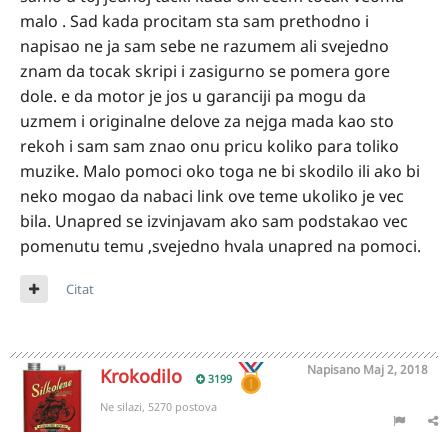
malo . Sad kada procitam sta sam prethodno i
napisao ne ja sam sebe ne razumem ali svejedno
znam da tocak skripi i zasigurno se pomera gore
dole. e da motor je jos u garanciji pa mogu da
uzmem i originalne delove za nejga mada kao sto
rekoh i sam sam znao onu pricu koliko para toliko
muzike. Malo pomoci oko toga ne bi skodilo ili ako bi
neko mogao da nabaci link ove teme ukoliko je vec
bila. Unapred se izvinjavam ako sam podstakao vec
pomenutu temu ,svejedno hvala unapred na pomoci.
Citat
Napisano
Maj 2, 2018
Krokodilo
3199
Ne silazi, 5270 postova