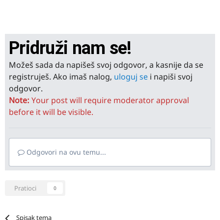
Pridruži nam se!
Možeš sada da napišeš svoj odgovor, a kasnije da se
registruješ. Ako imaš nalog,
uloguj se
i napiši svoj
odgovor.
Note:
Your post will require moderator approval
before it will be visible.
Odgovori na ovu temu...
Pratioci
0
Spisak tema