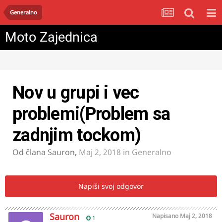
Generalno
Moto Zajednica
Nov u grupi i vec
problemi(Problem sa
zadnjim tockom)
Od člana
Sauron
,
Maj 2, 2018
in
Generalno
Napiši svoj odgovor
Sauron
Napisano
Maj 2, 2018
1