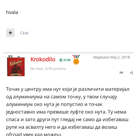
hvala
Citat
Napisano
Maj 2, 2018
Krokodilo
3199
Ne silazi, 5270 postova
Точак у центру има нут који је различити материјал
од алуминиума на самом точку, у твом случају
алуминиум око нута је попустио и точак
једноставно има превише луфте око нута. Ту нема
спаса и зато други пут гледај не само да избегаваш
рупе на асвалту него и да избегаваш да возиш
ofroad увек кад можеш.