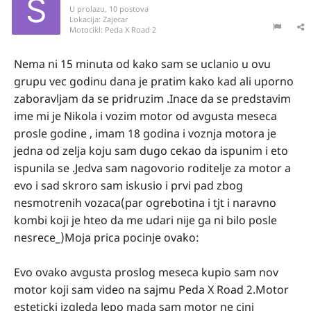
U prolazu, 10 postova
Lokacija:
Zajecar
Motocikl:
Peda X Road 2
Nema ni 15 minuta od kako sam se uclanio u ovu
grupu vec godinu dana je pratim kako kad ali uporno
zaboravljam da se pridruzim .Inace da se predstavim
ime mi je Nikola i vozim motor od avgusta meseca
prosle godine , imam 18 godina i voznja motora je
jedna od zelja koju sam dugo cekao da ispunim i eto
ispunila se .Jedva sam nagovorio roditelje za motor a
evo i sad skroro sam iskusio i prvi pad zbog
nesmotrenih vozaca(par ogrebotina i tjt i naravno
kombi koji je hteo da me udari nije ga ni bilo posle
nesrece_)Moja prica pocinje ovako:
Evo ovako avgusta proslog meseca kupio sam nov
motor koji sam video na sajmu Peda X Road 2.Motor
esteticki izgleda lepo mada sam motor ne cini