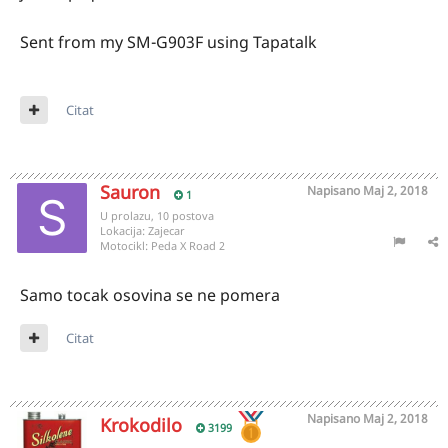
Sent from my SM-G903F using Tapatalk
Citat
Sauron
Napisano
Maj 2, 2018
1
U prolazu, 10 postova
Lokacija:
Zajecar
Motocikl:
Peda X Road 2
Samo tocak osovina se ne pomera
Citat
Napisano
Maj 2, 2018
Krokodilo
3199