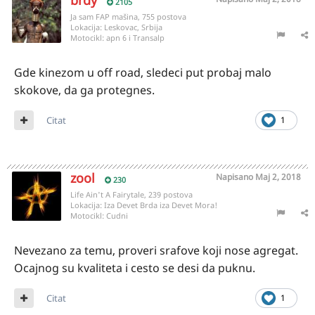
brdy
2105
Ja sam FAP mašina, 755 postova
Lokacija:
Leskovac, Srbija
Motocikl:
apn 6 i Transalp
Gde kinezom u off road, sledeci put probaj malo
skokove, da ga protegnes.
Citat
1
zool
Napisano
Maj 2, 2018
230
Life Ain't A Fairytale, 239 postova
Lokacija:
Iza Devet Brda iza Devet Mora!
Motocikl:
Cudni
Nevezano za temu, proveri srafove koji nose agregat.
Ocajnog su kvaliteta i cesto se desi da puknu.
Citat
1