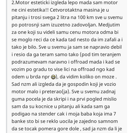
2.Motor esteticki izgleda lepo mada sam motor
ne cini estetika!! Cetvorotaktna masina je u
pitanju i trosi svega 2 litra na 100 km sve u svemu
po potrosnji sam izuzetno zadovoljan. Medjutim
za one koji su videli samu cenu motora odma bi
se moglo reci da ce kada tad nesto da im zafali a i
tako je bilo. Sve u svemu ja sam se napravio debil
i resio da ga teram samo tako (pod tim teranjem
podrazumevam naravno i offroad mada i kad se
vozim po gradu to vise lici na offroad ngo kad
odem u brda npr
), da vidim koliko on moze .
Sad nzm ali izgleda da je gospodin koji je vozio
motor malo i preterao(ja). Sve u svemu zadnaj
guma pocela je da skripi i na prvi pogled mislio
sam da su kocnice u pitanju ali kada sam ga
podigao na stender cak i moja baba koja ima 7
banke sto bi se reklo uocila je zajedno samnom
da se tocak pomera gore dole , sad ja nzm da li je