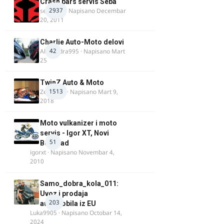
Crash bars servis Seba
2937
seba011
· Napisano
Decembar
20, 2011
Charlie Auto-Moto delovi
42
Alexandra995
· Napisano
Mart
25
TwinZ Auto & Moto
1513
Zeljkamp
· Napisano
Mart 9,
2018
Moto vulkanizer i moto
servis - Igor XT, Novi
51
Beograd
igorxt
· Napisano
Novembar 4,
2010
Samo_dobra_kola_011:
Uvoz i prodaja
203
automobila iz EU
Luka9905
· Napisano
Octobar 14,
2024