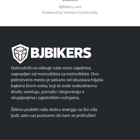
BJBikers.com
Powered by Invision Community
Dobrodošli na vebsajt naše moto zajednice,
napravljen od motociklista za motocikliste. Ovo
jedinstveno mesto je satkano od iskustava hiljada
bajkera širom sveta, koji se ovde svakodnevno
druže, savetuju, pomažu i dogovaraju o
okupljanjima i zajedničkim vožnjama.
Želimo podeliti našu dobru energiju sa što više
ljudi, zato vas pozivamo da nam se pridružite!