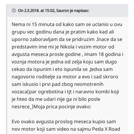
On 2.5.2018. at 15:02,
Sauron
je napisao:
Nema ni 15 minuta od kako sam se uclanio u ovu
grupu vec godinu dana je pratim kako kad ali
uporno zaboravljam da se pridruzim .Inace da se
predstavim ime mi je Nikola i vozim motor od
avgusta meseca prosle godine , imam 18 godina i
voznja motora je jedna od zelja koju sam dugo
cekao da ispunim i eto ispunila se .Jedva sam
nagovorio roditelje za motor a evo i sad skroro
sam iskusio i prvi pad zbog nesmotrenih
vozaca(par ogrebotina i tjt i naravno kombi koji
je hteo da me udari nije ga ni bilo posle
nesrece_)Moja prica pocinje ovako:
Evo ovako avgusta proslog meseca kupio sam
nov motor koji sam video na sajmu Peda X Road