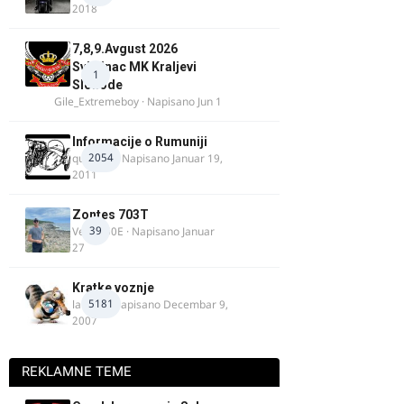
2018
7,8,9.Avgust 2026
Svilajnac MK Kraljevi
1
Slobode
Gile_Extremeboy
· Napisano
Jun 1
Informacije o Rumuniji
2054
quasaar
· Napisano
Januar 19,
2011
Zontes 703T
39
Verdi350E
· Napisano
Januar
27
Kratke voznje
5181
lalajko
· Napisano
Decembar 9,
2007
REKLAMNE TEME