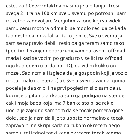
estetika!! Cetvorotaktna masina je u pitanju i trosi
svega 2 litra na 100 km sve u svemu po potrosnji sam
izuzetno zadovoljan. Medjutim za one koji su videli
samu cenu motora odma bi se moglo reci da ce kada
tad nesto da im zafali a i tako je bilo. Sve u svemu ja
sam se napravio debil i resio da ga teram samo tako
(pod tim teranjem podrazumevam naravno i offroad
mada i kad se vozim po gradu to vise lici na offroad
ngo kad odem u brda npr :D), da vidim koliko on
moze . Sad nzm ali izgleda da je gospodin koji je vozio
motor malo i preterao(ja). Sve u svemu zadnaj guma
pocela je da skripi i na prvi pogled mislio sam da su
kocnice u pitanju ali kada sam ga podigao na stender
cak i moja baba koja ima 7 banke sto bi se reklo
uocila je zajedno samnom da se tocak pomera gore
dole , sad ja nzm da li je to uopste normalno a tocak
zapravo ni ne skripi kada ga rukom okrecem nego
samo u toj jednoj tacki kada okrecem tocak veoma