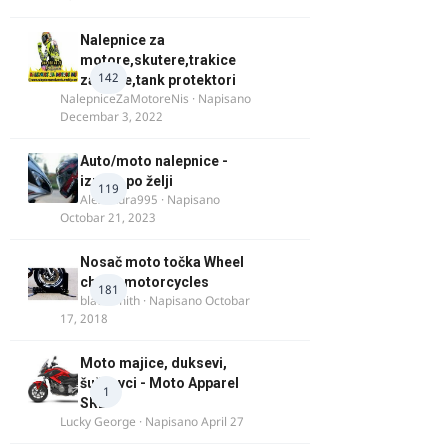
Nalepnice za
motore,skutere,trakice
142
za felne,tank protektori
NalepniceZaMotoreNis
· Napisano
Decembar 3, 2022
Auto/moto nalepnice -
izrada po želji
119
Alexandra995
· Napisano
Octobar 21, 2023
Nosač moto točka Wheel
chock motorcycles
181
blacksmith
· Napisano
Octobar
17, 2018
Moto majice, duksevi,
šuškavci - Moto Apparel
1
SRB
Lucky George
· Napisano
April 27