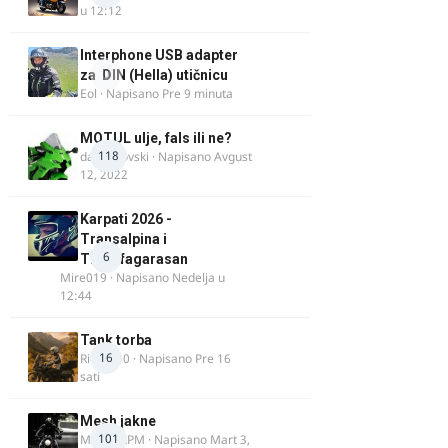
u 12:12
Interphone USB adapter
0
za DIN (Hella) utičnicu
Eol
· Napisano
Pre 9 minuta
MOTUL ulje, fals ili ne?
118
dalipopovski
· Napisano
Avgust
12, 2022
Karpati 2026 -
Transalpina i
6
Transfagarasan
Mire019
· Napisano
Nedelja u
12:44
Tank torba
16
Rider000
· Napisano
Pre 16
sati
Mesh jakne
101
MostarRPM
· Napisano
Mart 3,