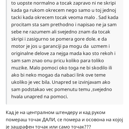
to uopste normalno a tocak zapravo ni ne skripi
kada ga rukom okrecem nego samo u toj jednoj
tacki kada okrecem tocak veoma malo . Sad kada
procitam sta sam prethodno i napisao ne ja sam
sebe ne razumem ali svejedno znam da tocak
skripi i zasigurno se pomera gore dole. e da
motor je jos u garanciji pa mogu da uzmem i
originalne delove za nejga mada kao sto rekoh i
sam sam znao onu pricu koliko para toliko
muzike. Malo pomoci oko toga ne bi skodilo ili
ako bi neko mogao da nabaci link ove teme
ukoliko je vec bila. Unapred se izvinjavam ako
sam podstakao vec pomenutu temu ,svejedno
hvala unapred na pomoci.
Кад је на централном штендеру и кад руком
помераш точак ДАЛИ, се помера и осовона на којој
је зашрафен точак или само точак???