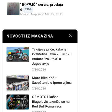
" BOKILIĆ " servis, prodaja
3364
delova
bokilic
· Napisano
Maj 29, 2011
NOVOSTI IZ MAGAZINA
Tvigijeve priče: kako je
kvalitetna Jawa 250 и 175
enduro “zalutala” u
Jugoslaviju
7/30/2026
Moto Bike Kać –
Saopštenje o Ipone uljima
7/30/2026
CFMOTO i Dušan
Blagojević takmiče se na
Red Bull Romaniacs