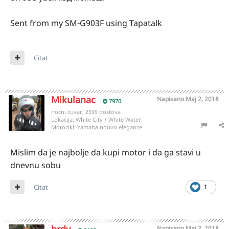
Sent from my SM-G903F using Tapatalk
Citat
Mikulanac
Napisano
Maj 2, 2018
7970
nocni cuvar, 2599 postova
Lokacija:
White City / White Water
Motocikl:
Yamaha nouvo elegance
Mislim da je najbolje da kupi motor i da ga stavi u
dnevnu sobu
Citat
1
Napisano
Maj 2, 2018