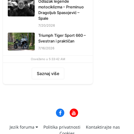
Odlazak legende
motociklizma – Preminuo
Dragoljub Spasojević –
Spale
7/20/2026
Triumph Tiger Sport 660 –
Svestran i praktičan
7/16/2026
Osveženo u 5:33:42 AM
Saznaj više
Jezik foruma
Politika privatnosti
Kontaktirajte nas
Cookies