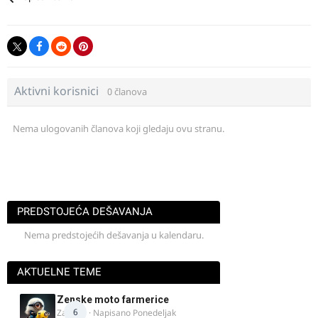
Aktivni korisnici
0 članova
Nema ulogovanih članova koji gledaju ovu stranu.
PREDSTOJEĆA DEŠAVANJA
Nema predstojećih dešavanja u kalendaru.
AKTUELNE TEME
Zenske moto farmerice
6
Zarkela
· Napisano
Ponedeljak