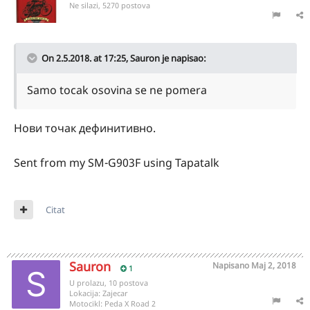
Ne silazi, 5270 postova
On 2.5.2018. at 17:25,
Sauron
je napisao:
Samo tocak osovina se ne pomera
Нови точак дефинитивно.
Sent from my SM-G903F using Tapatalk
Citat
Sauron
Napisano
Maj 2, 2018
1
U prolazu, 10 postova
Lokacija:
Zajecar
Motocikl:
Peda X Road 2