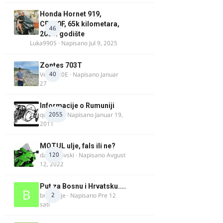
Honda Hornet 919,
CB900F, 65k kilometara,
46
2005. godište
Luka9905
· Napisano
Jul 9, 2025
Zontes 703T
40
Verdi350E
· Napisano
Januar
27
Informacije o Rumuniji
2055
quasaar
· Napisano
Januar 19,
2011
MOTUL ulje, fals ili ne?
120
dalipopovski
· Napisano
Avgust
12, 2022
Put za Bosnu i Hrvatsku....
2
bradivoje
· Napisano
Pre 12
sati