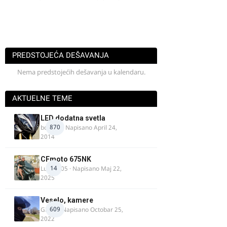
PREDSTOJEĆA DEŠAVANJA
Nema predstojećih dešavanja u kalendaru.
AKTUELNE TEME
LED dodatna svetla
870
boki.64
· Napisano
April 24,
2014
CFmoto 675NK
14
Luka9905
· Napisano
Maj 22,
2025
Veselo, kamere
609
GR 46
· Napisano
Octobar 25,
2022