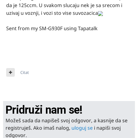
da je 125ccm. U svakom slucaju nek je sa srecom i
uzivaj u voznji, i vozi sto vise suvozacica
Sent from my SM-G930F using Tapatalk
Citat
Pridruži nam se!
Možeš sada da napišeš svoj odgovor, a kasnije da se
registruješ. Ako imaš nalog,
uloguj se
i napiši svoj
odgovor.