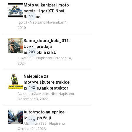
Moto vulkanizer i moto
servis - Igor XT, Novi
51
Beograd
igorxt
· Napisano
Novembar 4,
2010
Samo_dobra_kola_011:
Uvoz i prodaja
203
automobila iz EU
Luka9905
· Napisano
Octobar 14,
2024
Nalepnice za
motore,skutere,trakice
142
za felne,tank protektori
NalepniceZaMotoreNis
· Napisano
Decembar 3, 2022
Auto/moto nalepnice -
izrada po želji
119
Alexandra995
· Napisano
Octobar 21, 2023