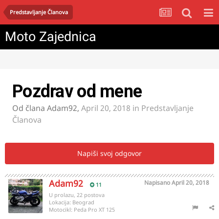
Predstavljanje Članova
Moto Zajednica
Pozdrav od mene
Od člana
Adam92
,
April 20, 2018
in
Predstavljanje
Članova
Napiši svoj odgovor
Adam92
Napisano
April 20, 2018
11
U prolazu, 22 postova
Lokacija:
Beograd
Motocikl:
Peda Pro XT 125