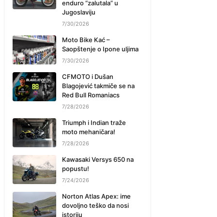
enduro “zalutala” u
Jugoslaviju
7/30/2026
Moto Bike Kać –
Saopštenje o Ipone uljima
7/30/2026
CFMOTO i Dušan
Blagojević takmiče se na
Red Bull Romaniacs
7/28/2026
Triumph i Indian traže
moto mehaničara!
7/28/2026
Kawasaki Versys 650 na
popustu!
7/24/2026
Norton Atlas Apex: ime
dovoljno teško da nosi
istoriju