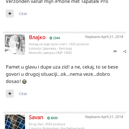
Verzonden vanaf mijn iPhone met Tapatalk Pro
Citat
Влајко
Napisano
April 21, 2018
2344
Никад не једи жути снег!, 1022 postova
Lokacija:
Церовац - Београд
Motocikl:
Јаворка (ФЈР 1300)
Pamet u glavu i dupe uza zid! a ne, cekaj, to se bese
govori u drugoj situaciji...ok...nema veze...dobro
dosao!
Citat
Savan
Napisano
April 21, 2018
8699
Drug član, 4503 postova
Lokacija:
Rotterdam, the Netherlands