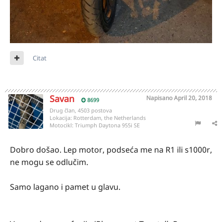
Citat
Savan
Napisano
April 20, 2018
8699
Drug član, 4503 postova
Lokacija:
Rotterdam, the Netherlands
Motocikl:
Triumph Daytona 955i SE
Dobro došao. Lep motor, podseća me na R1 ili s1000r,
ne mogu se odlučim.
Samo lagano i pamet u glavu.