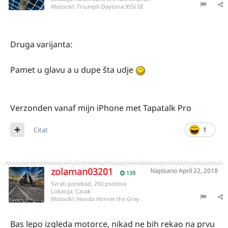
Motocikl:
Triumph Daytona 955i SE
Druga varijanta:
Pamet u glavu a u dupe šta udje
Verzonden vanaf mijn iPhone met Tapatalk Pro
Citat
1
zolaman03201
Napisano
April 22, 2018
139
Svrati ponekad, 250 postova
Lokacija:
Cacak
Motocikl:
Honda Hornet the Grey
Bas lepo izgleda motorce, nikad ne bih rekao na prvu