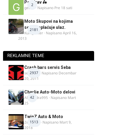
Pozdrav 🛵
2
gebec
· Napisano
Pre 18 sati
Moto Skupovi na kojima
se ne naplaćuje ulaz.
2181
Kum_Mixer
· Napisano
April 16,
2013
REKLAMNE TEME
Crash bars servis Seba
2937
seba011
· Napisano
Decembar
20, 2011
Charlie Auto-Moto delovi
42
Alexandra995
· Napisano
Mart
25
TwinZ Auto & Moto
1513
Zeljkamp
· Napisano
Mart 9,
2018