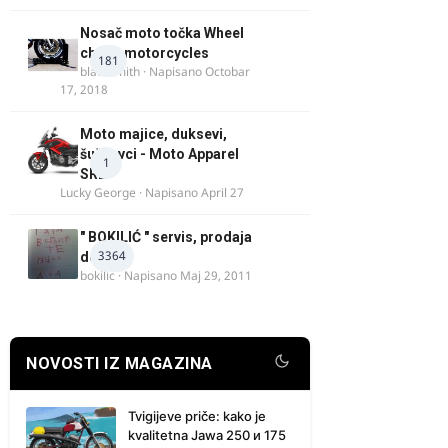
Nosač moto točka Wheel
chock motorcycles
181
blacksmith
· Napisano
Octobar
17, 2018
Moto majice, duksevi,
šuškavci - Moto Apparel
1
SRB
Lucky George
· Napisano
April 27
" BOKILIĆ " servis, prodaja
3364
delova
bokilic
· Napisano
Maj 29, 2011
NOVOSTI IZ MAGAZINA
Tvigijeve priče: kako je
kvalitetna Jawa 250 и 175