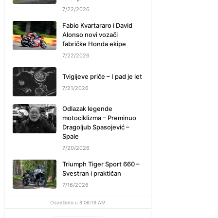
7/22/2026
Fabio Kvartararo i David
Alonso novi vozači
fabričke Honda ekipe
7/22/2026
Tvigijeve priče – I pad je let
7/21/2026
Odlazak legende
motociklizma – Preminuo
Dragoljub Spasojević –
Spale
7/20/2026
Triumph Tiger Sport 660 –
Svestran i praktičan
7/16/2026
Osveženo u 8:06:19 AM