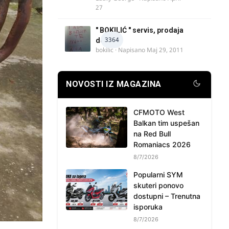
27
" BOKILIĆ " servis, prodaja
3364
delova
bokilic
· Napisano
Maj 29, 2011
NOVOSTI IZ MAGAZINA
CFMOTO West
Balkan tim uspešan
na Red Bull
Romaniacs 2026
8/7/2026
Popularni SYM
skuteri ponovo
dostupni – Trenutna
isporuka
8/7/2026