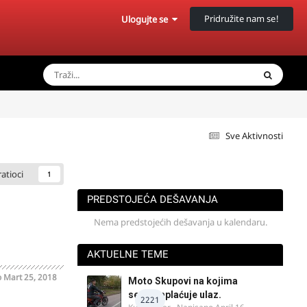
Pridružite nam se!
Ulogujte se
Sve Aktivnosti
ratioci
1
PREDSTOJEĆA DEŠAVANJA
Nema predstojećih dešavanja u kalendaru.
AKTUELNE TEME
o
Mart 25, 2018
Moto Skupovi na kojima
se ne naplaćuje ulaz.
2221