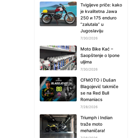
Tvigijeve priče: kako
je kvalitetna Jawa
250 и 175 enduro
“zalutala” u
Jugoslaviju
7/30/2026
Moto Bike Kać –
Saopštenje o Ipone
uljima
7/30/2026
CFMOTO i Dušan
Blagojević takmiče
se na Red Bull
Romaniacs
7/28/2026
Triumph i Indian
traže moto
mehaničara!
7/28/2026