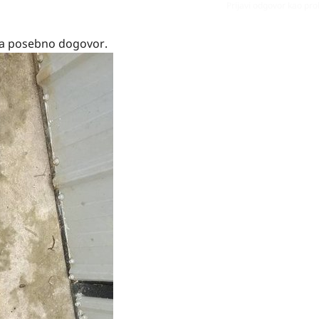
Prijavi odgovor kao pr
 za posebno dogovor.