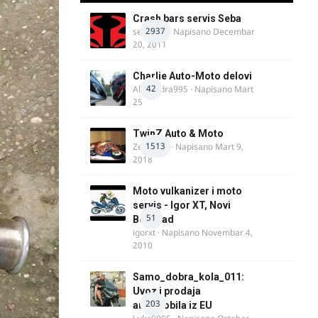
Crash bars servis Seba
2937
seba011
· Napisano
Decembar
20, 2011
Charlie Auto-Moto delovi
42
Alexandra995
· Napisano
Mart
25
TwinZ Auto & Moto
1513
Zeljkamp
· Napisano
Mart 9,
2018
Moto vulkanizer i moto
servis - Igor XT, Novi
51
Beograd
igorxt
· Napisano
Novembar 4,
2010
Samo_dobra_kola_011:
Uvoz i prodaja
203
automobila iz EU