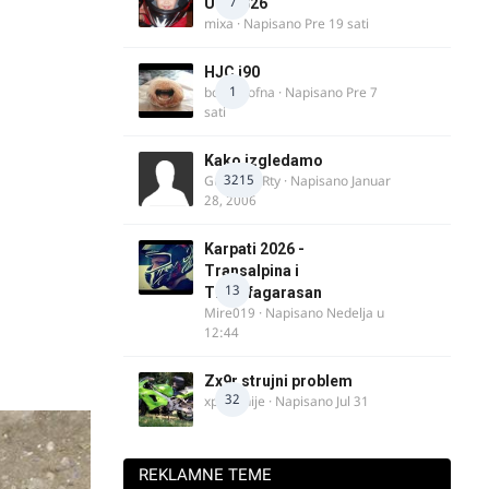
7
UK, 2026
mixa
· Napisano
Pre 19 sati
HJC i90
1
bobi_krofna
· Napisano
Pre 7
sati
Kako izgledamo
3215
Guest diRRty · Napisano
Januar
28, 2006
Karpati 2026 -
Transalpina i
13
Transfagarasan
Mire019
· Napisano
Nedelja u
12:44
Zx9r strujni problem
32
xpetronije
· Napisano
Jul 31
REKLAMNE TEME