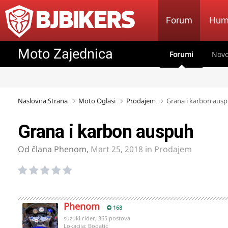
Forum
Hum
Moto Zajednica
Forumi
Novo
Naslovna Strana
Moto Oglasi
Prodajem
Grana i karbon aus
Grana i karbon auspuh
Od člana
Phenom
,
Mart 25, 2018
in
Prodajem
Phenom
168
suzuki rider, 365 postova
Lokacija:
Bogatić