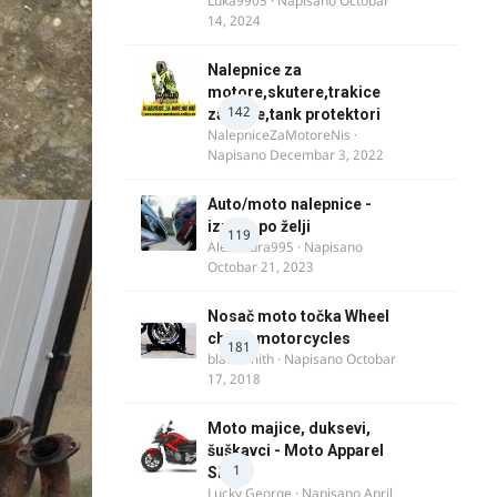
Luka9905
· Napisano
Octobar
14, 2024
Nalepnice za
motore,skutere,trakice
142
za felne,tank protektori
NalepniceZaMotoreNis
·
Napisano
Decembar 3, 2022
Auto/moto nalepnice -
izrada po želji
119
Alexandra995
· Napisano
Octobar 21, 2023
Nosač moto točka Wheel
chock motorcycles
181
blacksmith
· Napisano
Octobar
17, 2018
Moto majice, duksevi,
šuškavci - Moto Apparel
1
SRB
Lucky George
· Napisano
April