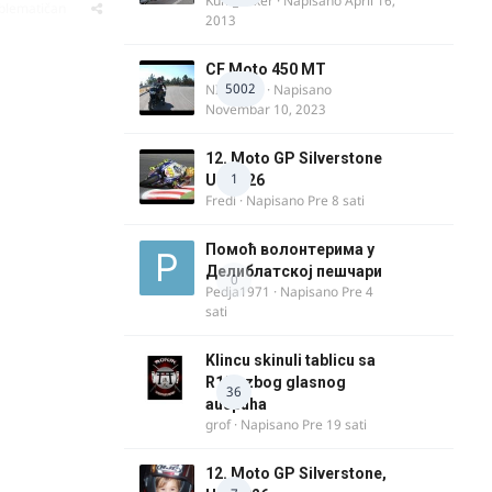
Kum_Mixer
· Napisano
April 16,
oblematičan
2013
CF Moto 450 MT
5002
NIKOLA 1
· Napisano
Novembar 10, 2023
12. Moto GP Silverstone
1
UK 2026
Fredi
· Napisano
Pre 8 sati
Помоћ волонтерима у
Делиблатској пешчари
0
Pedja1971
· Napisano
Pre 4
sati
Klincu skinuli tablicu sa
R125 zbog glasnog
36
auspuha
grof
· Napisano
Pre 19 sati
12. Moto GP Silverstone,