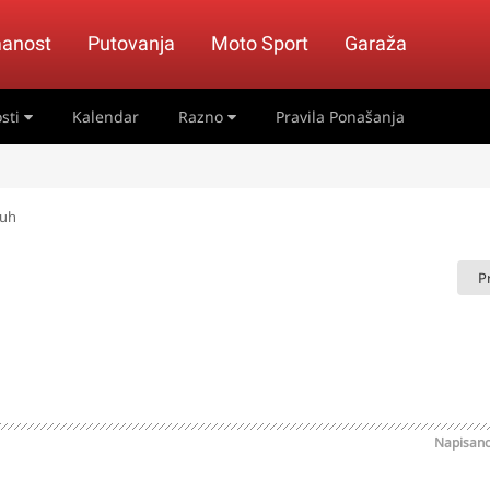
anost
Putovanja
Moto Sport
Garaža
sti
Kalendar
Razno
Pravila Ponašanja
puh
P
Napisan