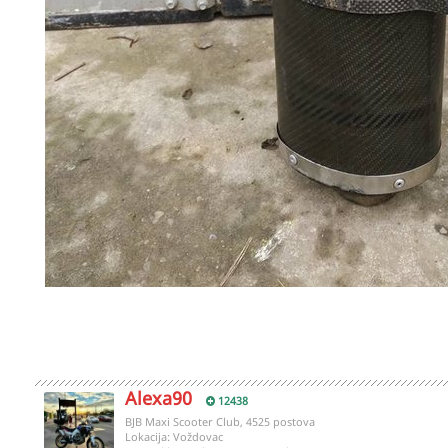
Alexa90
12438
BJB Maxi Scooter Club, 4525 postova
Lokacija:
Voždovac