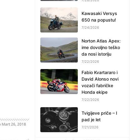
Kawasaki Versys
650 na popustu!
7/24/2026
Norton Atlas Apex:
ime dovoljno teško
da nosi istoriju
7/22/2026
Fabio Kvartararo i
David Alonso novi
vozači fabričke
Honda ekipe
7/22/2026
Tvigijeve priče – I
pad je let
o
Mart 26, 2018
7/21/2026