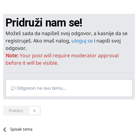
Pridruži nam se!
Možeš sada da napišeš svoj odgovor, a kasnije da se
registruješ. Ako imaš nalog,
uloguj se
i napiši svoj
odgovor.
Note:
Your post will require moderator approval
before it will be visible.
Odgovori na ovu temu...
Pratioci
0
Spisak tema