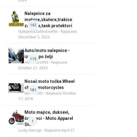
Nalepnice za
motore,skutere,trakice
142
za felne,tank protektori
NalepniceZaMotoreNis
· Napisano
Decembar 3, 2022
Auto/moto nalepnice -
izrada po želji
119
Alexandra995
· Napisano
Octobar 21, 2023
Nosač moto točka Wheel
chock motorcycles
181
blacksmith
· Napisano
Octobar
17, 2018
Moto majice, duksevi,
šuškavci - Moto Apparel
1
SRB
Lucky George
· Napisano
April 27