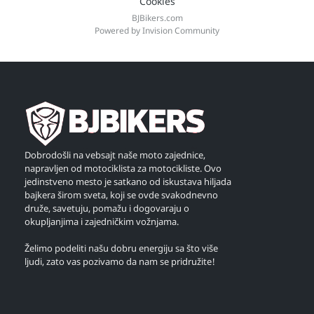
Cookies
BJBikers.com
Powered by Invision Community
Dobrodošli na vebsajt naše moto zajednice,
napravljen od motociklista za motocikliste. Ovo
jedinstveno mesto je satkano od iskustava hiljada
bajkera širom sveta, koji se ovde svakodnevno
druže, savetuju, pomažu i dogovaraju o
okupljanjima i zajedničkim vožnjama.
Želimo podeliti našu dobru energiju sa što više
ljudi, zato vas pozivamo da nam se pridružite!