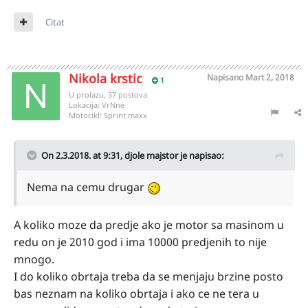
Citat
Nikola krstic
Napisano
Mart 2, 2018
1
U prolazu, 37 postova
Lokacija:
VrNne
Motocikl:
Sprint maxx
On 2.3.2018. at 9:31,
djole majstor
je napisao:
Nema na cemu drugar
A koliko moze da predje ako je motor sa masinom u
redu on je 2010 god i ima 10000 predjenih to nije
mnogo.
I do koliko obrtaja treba da se menjaju brzine posto
bas neznam na koliko obrtaja i ako ce ne tera u