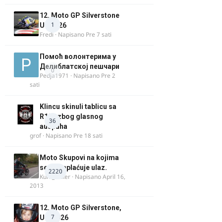
12. Moto GP Silverstone
1
UK 2026
Fredi
· Napisano
Pre 7 sati
Помоћ волонтерима у
Делиблатској пешчари
0
Pedja1971
· Napisano
Pre 2
sati
Klincu skinuli tablicu sa
R125 zbog glasnog
36
auspuha
grof
· Napisano
Pre 18 sati
Moto Skupovi na kojima
se ne naplaćuje ulaz.
2220
Kum_Mixer
· Napisano
April 16,
2013
12. Moto GP Silverstone,
7
UK, 2026