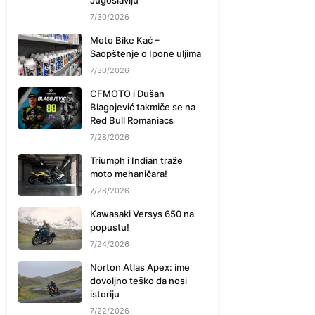
Jugoslaviju
7/30/2026
Moto Bike Kać –
Saopštenje o Ipone uljima
7/30/2026
CFMOTO i Dušan
Blagojević takmiče se na
Red Bull Romaniacs
7/28/2026
Triumph i Indian traže
moto mehaničara!
7/28/2026
Kawasaki Versys 650 na
popustu!
7/24/2026
Norton Atlas Apex: ime
dovoljno teško da nosi
istoriju
7/22/2026