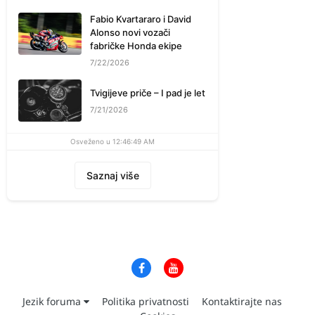
Fabio Kvartararo i David
Alonso novi vozači
fabričke Honda ekipe
7/22/2026
Tvigijeve priče – I pad je let
7/21/2026
Osveženo u 12:46:49 AM
Saznaj više
Jezik foruma
Politika privatnosti
Kontaktirajte nas