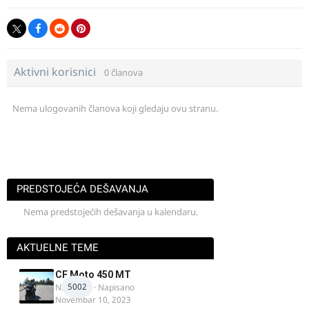
Aktivni korisnici
0 članova
Nema ulogovanih članova koji gledaju ovu stranu.
PREDSTOJEĆA DEŠAVANJA
Nema predstojećih dešavanja u kalendaru.
AKTUELNE TEME
CF Moto 450 MT
5002
NIKOLA 1
· Napisano
Novembar 10, 2023