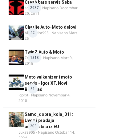
Crash bars servis Seba
2937
seba011
· Napisano
Decembar
20, 2011
Charlie Auto-Moto delovi
42
Alexandra995
· Napisano
Mart
25
TwinZ Auto & Moto
1513
Zeljkamp
· Napisano
Mart 9,
2018
Moto vulkanizer i moto
servis - Igor XT, Novi
51
Beograd
igorxt
· Napisano
Novembar 4,
2010
Samo_dobra_kola_011:
Uvoz i prodaja
203
automobila iz EU
Luka9905
· Napisano
Octobar 14,
2024