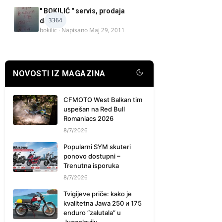
" BOKILIĆ " servis, prodaja
3364
delova
bokilic
· Napisano
Maj 29, 2011
NOVOSTI IZ MAGAZINA
CFMOTO West Balkan tim
uspešan na Red Bull
Romaniacs 2026
8/7/2026
Popularni SYM skuteri
ponovo dostupni –
Trenutna isporuka
8/7/2026
Tvigijeve priče: kako je
kvalitetna Jawa 250 и 175
enduro “zalutala” u