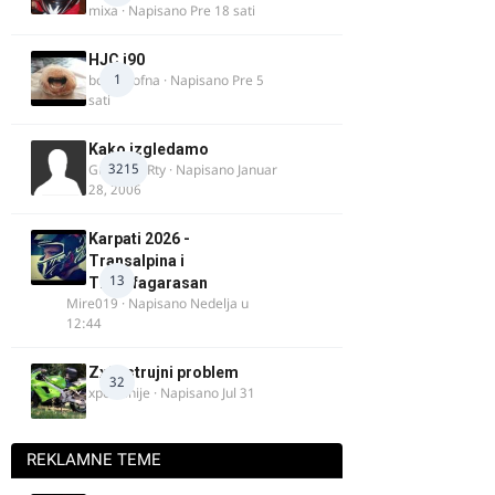
mixa
· Napisano
Pre 18 sati
HJC i90
1
bobi_krofna
· Napisano
Pre 5
sati
Kako izgledamo
3215
Guest diRRty · Napisano
Januar
28, 2006
Karpati 2026 -
Transalpina i
13
Transfagarasan
Mire019
· Napisano
Nedelja u
12:44
Zx9r strujni problem
32
xpetronije
· Napisano
Jul 31
REKLAMNE TEME