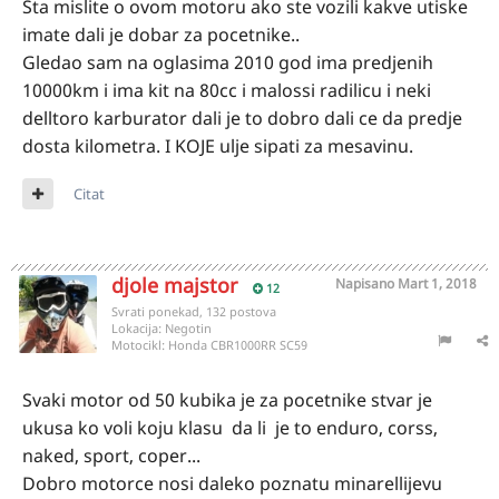
Sta mislite o ovom motoru ako ste vozili kakve utiske
imate dali je dobar za pocetnike..
Gledao sam na oglasima 2010 god ima predjenih
10000km i ima kit na 80cc i malossi radilicu i neki
delltoro karburator dali je to dobro dali ce da predje
dosta kilometra. I KOJE ulje sipati za mesavinu.
Citat
djole majstor
Napisano
Mart 1, 2018
12
Svrati ponekad, 132 postova
Lokacija:
Negotin
Motocikl:
Honda CBR1000RR SC59
Svaki motor od 50 kubika je za pocetnike stvar je
ukusa ko voli koju klasu da li je to enduro, corss,
naked, sport, coper...
Dobro motorce nosi daleko poznatu minarellijevu