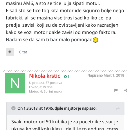
masinu AM6, a sto se tice ulja sipati motul.
E sad sto se tice tog kita motor ide sigunro bolje nego
fabricki, ali se masina vise trosi sad koliko ce da
predje zavisi koji su delovi stavljeni kako razradjen
kako se vozi motor dakle zavisi od mnogo faktora.
Nadam se da sam ti bar malo pomogao
Citat
Nikola krstic
Napisano
Mart 1, 2018
1
U prolazu, 37 postova
Lokacija:
VrNne
Motocikl:
Sprint maxx
On 1.3.2018. at 19:45,
djole majstor
je napisao:
Svaki motor od 50 kubika je za pocetnike stvar je
ukusa ko voli koju klasu da li je to enduro, corss,