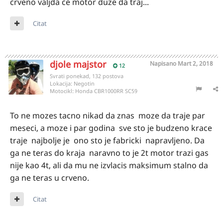
crveno valjda ce motor duze da traj...
Citat
djole majstor
Napisano
Mart 2, 2018
12
Svrati ponekad, 132 postova
Lokacija:
Negotin
Motocikl:
Honda CBR1000RR SC59
To ne mozes tacno nikad da znas moze da traje par
meseci, a moze i par godina sve sto je budzeno krace
traje najbolje je ono sto je fabricki napravljeno. Da
ga ne teras do kraja naravno to je 2t motor trazi gas
nije kao 4t, ali da mu ne izvlacis maksimum stalno da
ga ne teras u crveno.
Citat