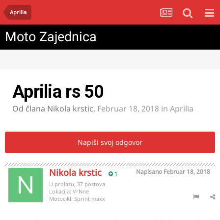
Aprilia
Moto Zajednica
Aprilia rs 50
Od člana
Nikola krstic
,
Februar 18, 2018
in
Aprilia
Napiši svoj odgovor
Nikola krstic
Napisano
Februar 18, 2018
1
U prolazu, 37 postova
Lokacija:
VrNne
Motocikl:
Sprint maxx