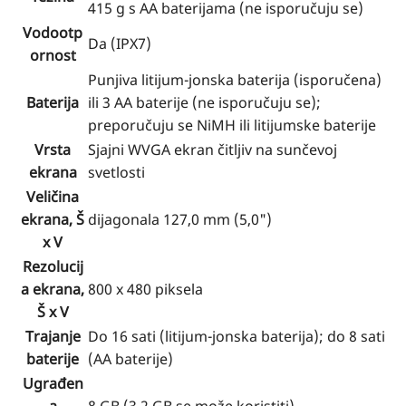
415 g s AA baterijama (ne isporučuju se)
Vodootp
Da (IPX7)
ornost
Punjiva litijum-jonska baterija (isporučena)
Baterija
ili 3 AA baterije (ne isporučuju se);
preporučuju se NiMH ili litijumske baterije
Vrsta
Sjajni WVGA ekran čitljiv na sunčevoj
ekrana
svetlosti
Veličina
ekrana, Š
dijagonala 127,0 mm (5,0")
x V
Rezolucij
a ekrana,
800 x 480 piksela
Š x V
Trajanje
Do 16 sati (litijum-jonska baterija); do 8 sati
baterije
(AA baterije)
Ugrađen
a
8 GB (3.2 GB se može koristiti)