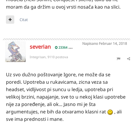
moram da ga držim u ovoj vrsti nosača kao na slici.
Citat
Napisano
Februar 14, 2018
severian
23364
Integrisan, 9110 postova
Uz svo dužno poštovanje Igore, ne može da se
poredi. Upotreba u rukavicama, zicna veza sa
headset, vidljivost pi suncu u ledja, upotreba pri
velikoj brzini, napajanje, sve to u nekoj klasi upotrebe
nije za poređenje, ali ok... Jasno mi je šta
argumentujes, ne bih da otvaramo klasni rat
, ali
sve ima prednosti i mane.