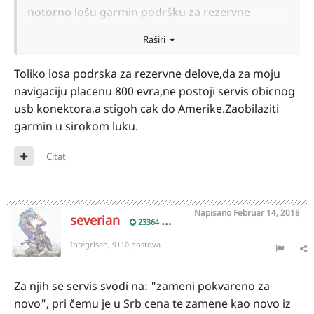
notorno lošu garmin podršku za rezervne
delove, usled mogućih i verovatnih oštećenja
Raširi
loša investicija. Osim u slučaju da imate i čamac,
pa kao 3u1 fazon možda. A i to samo možda.
Toliko losa podrska za rezervne delove,da za moju
navigaciju placenu 800 evra,ne postoji servis obicnog
usb konektora,a stigoh cak do Amerike.Zaobilaziti
garmin u sirokom luku.
Citat
Napisano
Februar 14, 2018
severian
23364
Integrisan, 9110 postova
Za njih se servis svodi na: "zameni pokvareno za
novo", pri čemu je u Srb cena te zamene kao novo iz