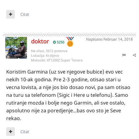
Citat
Napisano
Februar 14, 2018
doktor
5250
Ne silazi, 5672 postova
Lokacija:
Kraljevo
Motocikl:
XT1200Z Super Tenere
Koristim Garmina (uz sve njegove bubice) evo vec
nekih 10-ak godina. Pre 2-3 godine, otisao stari u
vecna lovista, a nije jos bio dosao novi, pa sam otisao
na turu sa telefonom (Sigic i Here u telefonu). Samo
rutiranje mozda i bolje nego Garmin, ali sve ostalo,
apsolutno nije za poredjenje...bas ovo sto je Seve
rekao.
Citat