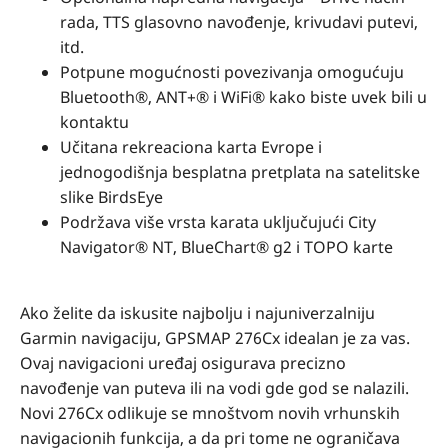
rada, TTS glasovno navođenje, krivudavi putevi,
itd.
Potpune mogućnosti povezivanja omogućuju
Bluetooth®, ANT+® i WiFi® kako biste uvek bili u
kontaktu
Učitana rekreaciona karta Evrope i
jednogodišnja besplatna pretplata na satelitske
slike BirdsEye
Podržava više vrsta karata uključujući City
Navigator® NT, BlueChart® g2 i TOPO karte
Ako želite da iskusite najbolju i najuniverzalniju
Garmin navigaciju, GPSMAP 276Cx idealan je za vas.
Ovaj navigacioni uređaj osigurava precizno
navođenje van puteva ili na vodi gde god se nalazili.
Novi 276Cx odlikuje se mnoštvom novih vrhunskih
navigacionih funkcija, a da pri tome ne ograničava