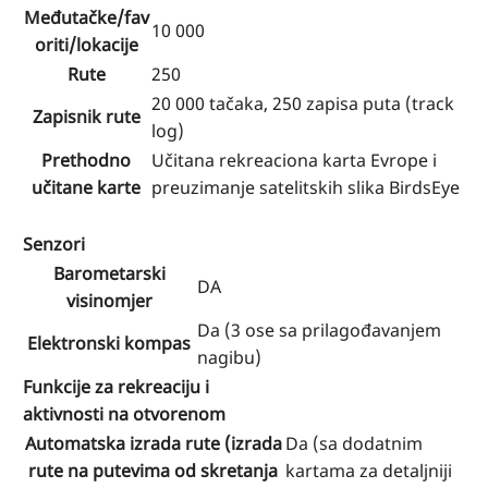
Međutačke/fav
10 000
oriti/lokacije
Rute
250
20 000 tačaka, 250 zapisa puta (track
Zapisnik rute
log)
Prethodno
Učitana rekreaciona karta Evrope i
učitane karte
preuzimanje satelitskih slika BirdsEye
Senzori
Barometarski
DA
visinomjer
Da (3 ose sa prilagođavanjem
Elektronski kompas
nagibu)
Funkcije za rekreaciju i
aktivnosti na otvorenom
Automatska izrada rute (izrada
Da (sa dodatnim
rute na putevima od skretanja
kartama za detaljniji