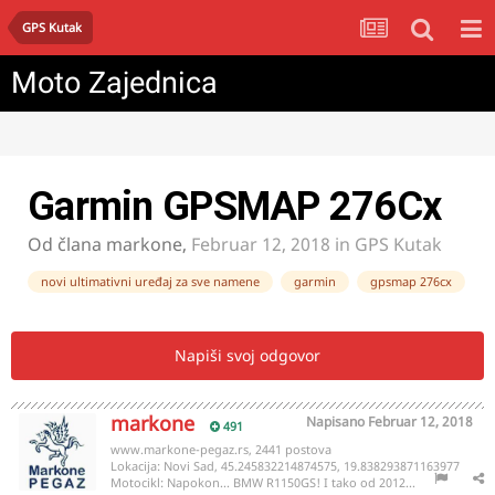
GPS Kutak
Moto Zajednica
Garmin GPSMAP 276Cx
Od člana
markone
,
Februar 12, 2018
in
GPS Kutak
novi ultimativni uređaj za sve namene
garmin
gpsmap 276cx
Napiši svoj odgovor
markone
Napisano
Februar 12, 2018
491
www.markone-pegaz.rs, 2441 postova
Lokacija:
Novi Sad, 45.245832214874575, 19.838293871163977
Motocikl:
Napokon... BMW R1150GS! I tako od 2012...