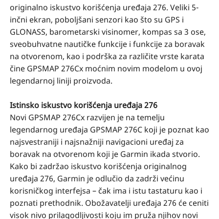
originalno iskustvo korišćenja uređaja 276. Veliki 5-
inčni ekran, poboljšani senzori kao što su GPS i
GLONASS, barometarski visinomer, kompas sa 3 ose,
sveobuhvatne nautičke funkcije i funkcije za boravak
na otvorenom, kao i podrška za različite vrste karata
čine GPSMAP 276Cx moćnim novim modelom u ovoj
legendarnoj liniji proizvoda.
Istinsko iskustvo korišćenja uređaja 276
Novi GPSMAP 276Cx razvijen je na temelju
legendarnog uređaja GPSMAP 276C koji je poznat kao
najsvestraniji i najsnažniji navigacioni uređaj za
boravak na otvorenom koji je Garmin ikada stvorio.
Kako bi zadržao iskustvo korišćenja originalnog
uređaja 276, Garmin je odlučio da zadrži većinu
korisničkog interfejsa – čak ima i istu tastaturu kao i
poznati prethodnik. Obožavatelji uređaja 276 će ceniti
visok nivo prilagodljivosti koju im pruža njihov novi