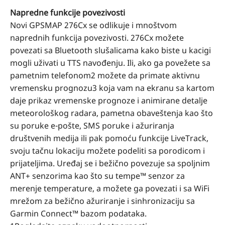
Napredne funkcije povezivosti
Novi GPSMAP 276Cx se odlikuje i mnoštvom
naprednih funkcija povezivosti. 276Cx možete
povezati sa Bluetooth slušalicama kako biste u kacigi
mogli uživati u TTS navođenju. Ili, ako ga povežete sa
pametnim telefonom2 možete da primate aktivnu
vremensku prognozu3 koja vam na ekranu sa kartom
daje prikaz vremenske prognoze i animirane detalje
meteorološkog radara, pametna obaveštenja kao što
su poruke e-pošte, SMS poruke i ažuriranja
društvenih medija ili pak pomoću funkcije LiveTrack,
svoju tačnu lokaciju možete podeliti sa porodicom i
prijateljima. Uređaj se i bežično povezuje sa spoljnim
ANT+ senzorima kao što su tempe™ senzor za
merenje temperature, a možete ga povezati i sa WiFi
mrežom za bežično ažuriranje i sinhronizaciju sa
Garmin Connect™ bazom podataka.