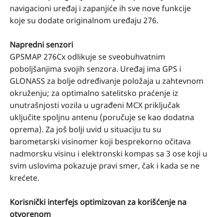
navigacioni uređaj i zapanjiće ih sve nove funkcije
koje su dodate originalnom uređaju 276.
Napredni senzori
GPSMAP 276Cx odlikuje se sveobuhvatnim
poboljšanjima svojih senzora. Uređaj ima GPS i
GLONASS za bolje određivanje položaja u zahtevnom
okruženju; za optimalno satelitsko praćenje iz
unutrašnjosti vozila u ugrađeni MCX priključak
uključite spoljnu antenu (poručuje se kao dodatna
oprema). Za još bolji uvid u situaciju tu su
barometarski visinomer koji besprekorno očitava
nadmorsku visinu i elektronski kompas sa 3 ose koji u
svim uslovima pokazuje pravi smer, čak i kada se ne
krećete.
Korisnički interfejs optimizovan za korišćenje na
otvorenom