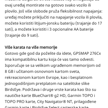
ovaj uređaj montirate na gotovo svako vozilo ili
plovilo. Još više slobode pruža fleksibilnost napajanja:
uređaj možete priključiti na napajanje vozila ili plovila,
možete koristiti litijum-jonsku bateriju (trajanje do 17
sati), a možete koristiti i 3 opcionalne AA baterije
(trajanje do 9 sati).
Više karata na više memorije
Gotovo gde god da poželite da idete, GPSMAP 276Cx
ima kompatibilnu kartu koja će vas tamo odvesti.
Isporučuje se sa velikom ugrađenom memorijom od
8 GB i učitanom osnovnom kartom sveta,
rekreacionom kartom Evrope, kao i besplatnom
jednogodišnjom pretplatom na satelitske slike
BirdsEye. Podržava i druge vrste karata kao što su
nautičke karte BlueChart® g2 HD, Garmin TOPO i
TOPO PRO karte, City Navigator® NT, prilagođene
Garmin karte i BirdsEye Select rasterske karte.