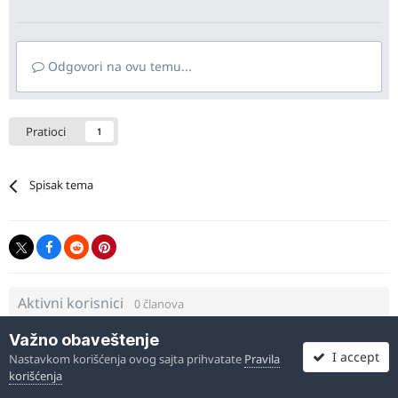
Odgovori na ovu temu...
Pratioci
1
Spisak tema
Aktivni korisnici
0 članova
Važno obaveštenje
Nema ulogovanih članova koji gledaju ovu stranu.
I accept
Nastavkom korišćenja ovog sajta prihvatate
Pravila
korišćenja