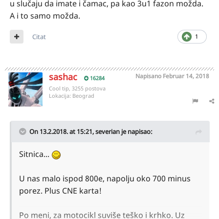
u slučaju da imate i čamac, pa kao 3u1 fazon možda.
A i to samo možda.
Citat
1
sashac
Napisano
Februar 14, 2018
16284
Cool tip, 3255 postova
Lokacija:
Beograd
On 13.2.2018. at 15:21,
severian
je napisao:
Sitnica...
U nas malo ispod 800e, napolju oko 700 minus
porez. Plus CNE karta!
Po meni, za motocikl suviše teško i krhko. Uz