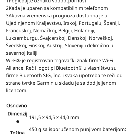
1Pogledajte oznaku vodootpornosti
2Kada je uparen sa kompatibilnim telefonom
3Aktivna vremenska prognoza dostupna je u
Ujedinjenom Kraljevstvu, Irskoj, Portugalu, Španiji,
Francuskoj, Nemačkoj, Belgiji, Holandiji,
Luksemburgu, Švajcarskoj, Danskoj, Norveškoj,
Švedskoj, Finskoj, Austriji, Sloveniji i delimično u
severnoj Italiji.
Wi-Fi® je registrovan trgovački znak firme Wi-Fi
Alliance. Reč i logotipi Bluetooth® u vlasništvu su
firme Bluetooth SIG, Inc. i svaka upotreba te reči od
strane tvrtke Garmin u skladu je sa dodijeljenom
licencom.
Osnovno
Dimenzij
191,5 x 94,5 x 44,0 mm
e
450 g sa isporučenom punjivom baterijom;
Težina