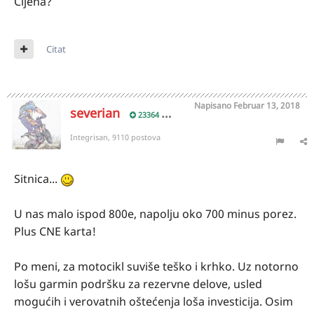
Cijena?
Citat
Napisano
Februar 13, 2018
severian
23364
Integrisan, 9110 postova
Sitnica...
U nas malo ispod 800e, napolju oko 700 minus porez.
Plus CNE karta!
Po meni, za motocikl suviše teško i krhko. Uz notorno
lošu garmin podršku za rezervne delove, usled
mogućih i verovatnih oštećenja loša investicija. Osim