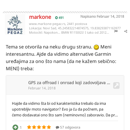
markone
Napisano
Februar 14, 2018
491
www.markone-pegaz.rs, 2441 postova
Lokacija:
Novi Sad, 45.245832214874575, 19.838293871163977
Motocikl:
Napokon... BMW R1150GS! I tako od 2012...
Tema se otvorila na neku drugu stranu.
Meni
interesantnu. Ajde da vidimo alternative Garmin
uređajima za ono što nama (da ne kažem sebično:
MENI) treba: