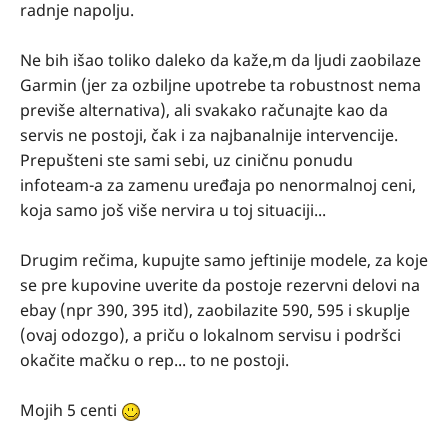
radnje napolju.
Ne bih išao toliko daleko da kaže,m da ljudi zaobilaze
Garmin (jer za ozbiljne upotrebe ta robustnost nema
previše alternativa), ali svakako računajte kao da
servis ne postoji, čak i za najbanalnije intervencije.
Prepušteni ste sami sebi, uz ciničnu ponudu
infoteam-a za zamenu uređaja po nenormalnoj ceni,
koja samo još više nervira u toj situaciji...
Drugim rečima, kupujte samo jeftinije modele, za koje
se pre kupovine uverite da postoje rezervni delovi na
ebay (npr 390, 395 itd), zaobilazite 590, 595 i skuplje
(ovaj odozgo), a priču o lokalnom servisu i podršci
okačite mačku o rep... to ne postoji.
Mojih 5 centi