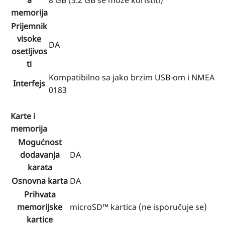
memorija
Prijemnik
visoke
DA
osetljivos
ti
Kompatibilno sa jako brzim USB-om i NMEA
Interfejs
0183
Karte i
memorija
Mogućnost
dodavanja
DA
karata
Osnovna karta
DA
Prihvata
memorijske
microSD™ kartica (ne isporučuje se)
kartice