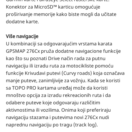
Konektor za MicroSD™ karticu omogućuje
proširivanje memorije kako biste mogli da učitate
dodatne karte.
Više navigacije
U kombinaciji sa odgovarajućim vrstama karata
GPSMAP 276Cx pruža dodatne navigacione funkcije
kao što su poznati Drive način rada za putnu
navigaciju ili izradu ruta za motocikliste pomoću
funkcije Krivudavi putevi (Curvy roads) koja označava
manje puteve, zanimljivije za vožnju. Kada se koristi
sa TOPO PRO kartama uređaj može da koristi
mnoštvo opcija za izradu rekreacionih ruta i da
odabere puteve koje odgovaraju različitim
aktivnostima ili vozilima. Onima koji preferiraju
navigaciju stazama i putevima novi 276Cx nudi
naprednu navigaciju po tragu (track log).