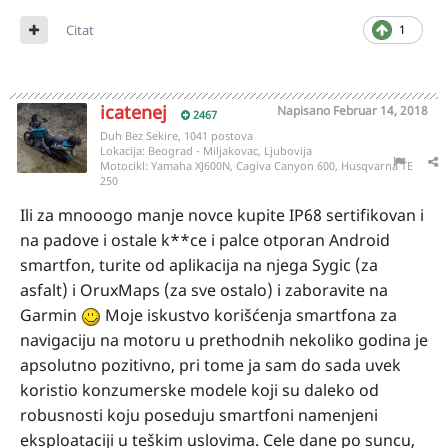
Citat
1
icatenej
Napisano
Februar 14, 2018
2467
Duh Bez Sekire, 1041 postova
Lokacija:
Beograd - Miljakovac, Ljubovija
Motocikl:
Yamaha XJ600N, Cagiva Canyon 600, Husqvarna TE
250
Ili za mnooogo manje novce kupite IP68 sertifikovan i
na padove i ostale k**ce i palce otporan Android
smartfon, turite od aplikacija na njega Sygic (za
asfalt) i OruxMaps (za sve ostalo) i zaboravite na
Garmin
Moje iskustvo korišćenja smartfona za
navigaciju na motoru u prethodnih nekoliko godina je
apsolutno pozitivno, pri tome ja sam do sada uvek
koristio konzumerske modele koji su daleko od
robusnosti koju poseduju smartfoni namenjeni
eksploataciji u teškim uslovima. Cele dane po suncu,