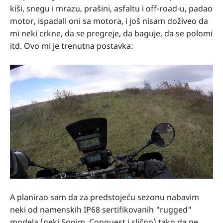
kiši, snegu i mrazu, prašini, asfaltu i off-road-u, padao
motor, ispadali oni sa motora, i još nisam doživeo da
mi neki crkne, da se pregreje, da baguje, da se polomi
itd. Ovo mi je trenutna postavka:
A planirao sam da za predstojeću sezonu nabavim
neki od namenskih IP68 sertifikovanih "rugged"
modela (neki Sonim, Conquest i slično) tako da ne