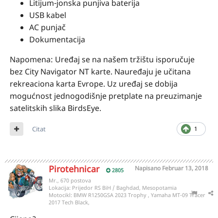
Litijum-jonska punjiva baterija
USB kabel
AC punjač
Dokumentacija
Napomena: Uređaj se na našem tržištu isporučuje
bez City Navigator NT karte. Nauređaju je učitana
rekreaciona karta Evrope. Uz uređaj se dobija
mogućnost jednogodišnje pretplate na preuzimanje
satelitskih slika BirdsEye.
Citat
1
Pirotehnicar
Napisano
Februar 13, 2018
2805
Mr., 670 postova
Lokacija:
Prijedor RS BiH / Baghdad, Mesopotamia
Motocikl:
BMW R1250GSA 2023 Trophy , Yamaha MT-09 Tracer
2017 Tech Black,