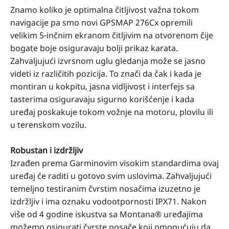
Znamo koliko je optimalna čitljivost važna tokom
navigacije pa smo novi GPSMAP 276Cx opremili
velikim 5-inčnim ekranom čitljivim na otvorenom čije
bogate boje osiguravaju bolji prikaz karata.
Zahvaljujući izvrsnom uglu gledanja može se jasno
videti iz različitih pozicija. To znači da čak i kada je
montiran u kokpitu, jasna vidljivost i interfejs sa
tasterima osiguravaju sigurno korišćenje i kada
uređaj poskakuje tokom vožnje na motoru, plovilu ili
u terenskom vozilu.
Robustan i izdržljiv
Izrađen prema Garminovim visokim standardima ovaj
uređaj će raditi u gotovo svim uslovima. Zahvaljujući
temeljno testiranim čvrstim nosačima izuzetno je
izdržljiv i ima oznaku vodootpornosti IPX71. Nakon
više od 4 godine iskustva sa Montana® uređajima
možemo osigurati čvrste nosače koji omogućuju da