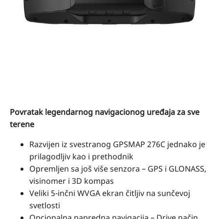
Povratak legendarnog navigacionog uređaja za sve
terene
Razvijen iz svestranog GPSMAP 276C jednako je
prilagodljiv kao i prethodnik
Opremljen sa još više senzora – GPS i GLONASS,
visinomer i 3D kompas
Veliki 5-inčni WVGA ekran čitljiv na sunčevoj
svetlosti
Opcionalna napredna navigacija – Drive način