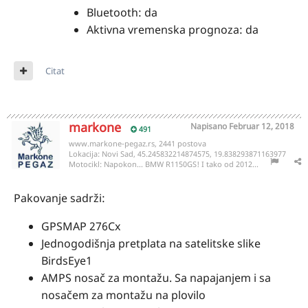
Bluetooth: da
Aktivna vremenska prognoza: da
Citat
markone
Napisano
Februar 12, 2018
491
www.markone-pegaz.rs, 2441 postova
Lokacija:
Novi Sad, 45.245832214874575, 19.838293871163977
Motocikl:
Napokon... BMW R1150GS! I tako od 2012...
Pakovanje sadrži:
GPSMAP 276Cx
Jednogodišnja pretplata na satelitske slike
BirdsEye1
AMPS nosač za montažu. Sa napajanjem i sa
nosačem za montažu na plovilo