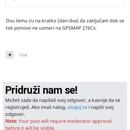
Ovu temu ću na kratko (dan-dva) da zaključam dok se
tok ponovo ne usmeri na GPSMAP 276Cx.
Citat
Pridruži nam se!
Možeš sada da napišeš svoj odgovor, a kasnije da se
registruješ. Ako imaš nalog,
uloguj se
i napiši svoj
odgovor.
Note:
Your post will require moderator approval
before it will be visible.