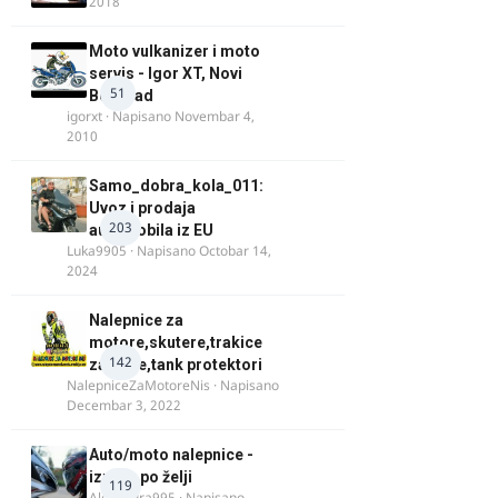
2018
Moto vulkanizer i moto
servis - Igor XT, Novi
51
Beograd
igorxt
· Napisano
Novembar 4,
2010
Samo_dobra_kola_011:
Uvoz i prodaja
203
automobila iz EU
Luka9905
· Napisano
Octobar 14,
2024
Nalepnice za
motore,skutere,trakice
142
za felne,tank protektori
NalepniceZaMotoreNis
· Napisano
Decembar 3, 2022
Auto/moto nalepnice -
izrada po želji
119
Alexandra995
· Napisano