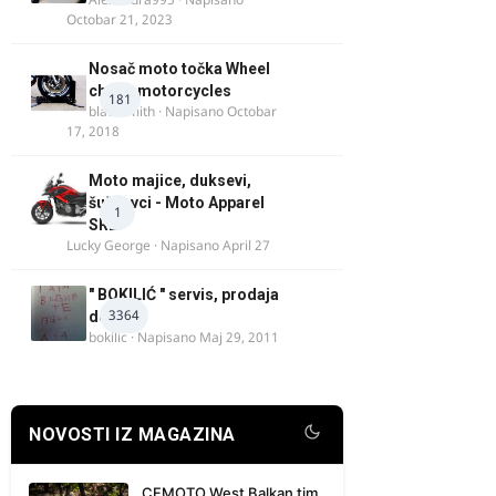
Octobar 21, 2023
Nosač moto točka Wheel
chock motorcycles
181
blacksmith
· Napisano
Octobar
17, 2018
Moto majice, duksevi,
šuškavci - Moto Apparel
1
SRB
Lucky George
· Napisano
April 27
" BOKILIĆ " servis, prodaja
3364
delova
bokilic
· Napisano
Maj 29, 2011
NOVOSTI IZ MAGAZINA
CFMOTO West Balkan tim