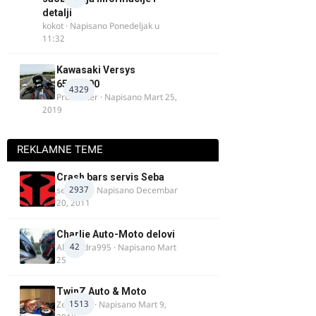
detalji
kokot
· Napisano
Ponedeljak u
11:32
Kawasaki Versys
650/1000
4329
ProMaster
· Napisano
Mart 25,
2019
REKLAMNE TEME
Crash bars servis Seba
2937
seba011
· Napisano
Decembar
20, 2011
Charlie Auto-Moto delovi
42
Alexandra995
· Napisano
Mart
25
TwinZ Auto & Moto
1513
Zeljkamp
· Napisano
Mart 9,