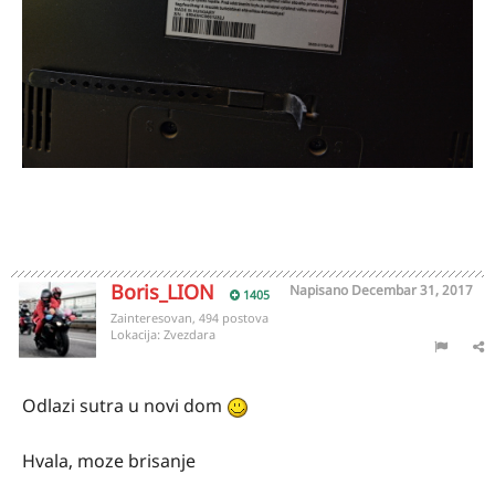
Boris_LION
Napisano
Decembar 31, 2017
1405
Zainteresovan, 494 postova
Lokacija:
Zvezdara
Odlazi sutra u novi dom
Hvala, moze brisanje