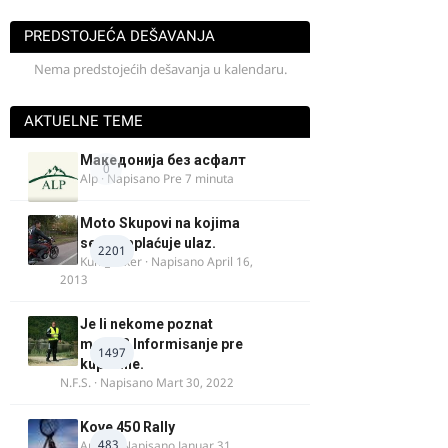
PREDSTOJEĆA DEŠAVANJA
Nema predstojećih dešavanja u kalendaru.
AKTUELNE TEME
Македонија без асфалт
0
Alp
· Napisano
Pre 7 minuta
Moto Skupovi na kojima
se ne naplaćuje ulaz.
2201
Kum_Mixer
· Napisano
April 16,
2013
Je li nekome poznat
motor? Informisanje pre
1497
kupovine.
N.F.S.
· Napisano
Mart 30, 2022
Kove 450 Rally
483
AnteK
· Napisano
Januar 31,