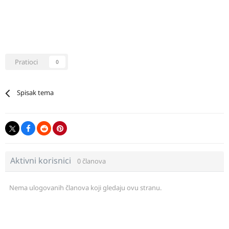
Pratioci
0
Spisak tema
Aktivni korisnici
0 članova
Nema ulogovanih članova koji gledaju ovu stranu.