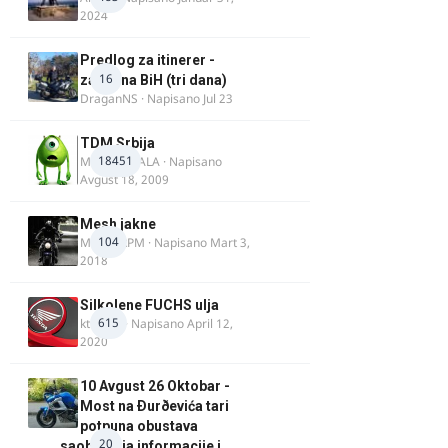
2024
Predlog za itinerer -
16
zapadna BiH (tri dana)
DraganNS
· Napisano
Jul 23
TDM Srbija
18451
MURICAMALA
· Napisano
Avgust 18, 2009
Mesh jakne
104
MostarRPM
· Napisano
Mart 3,
2018
Silkolene FUCHS ulja
615
ktm600
· Napisano
April 12,
2020
10 Avgust 26 Oktobar -
Most na Ðurðevića tari
potpuna obustava
20
saobraćaja informacije i