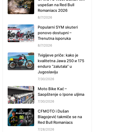
uspešan na Red Bull
Romaniacs 2026
8/7/2026
Popularni SYM skuteri
ponovo dostupni –
Trenutna isporuka
8/7/2026
Tvigijeve priče: kako je
kvalitetna Jawa 250 и 175
enduro “zalutala” u
Jugoslaviju
7/30/2026
Moto Bike Kać –
Saopštenje o Ipone uljima
7/30/2026
CFMOTO i Dušan
Blagojević takmiče se na
Red Bull Romaniacs
7/28/2026