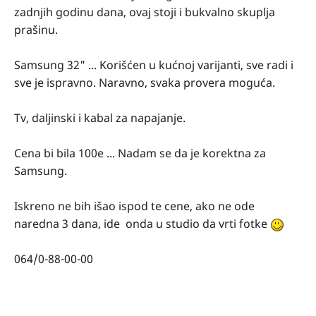
zadnjih godinu dana, ovaj stoji i bukvalno skuplja
prašinu.
Samsung 32" ... Korišćen u kućnoj varijanti, sve radi i
sve je ispravno. Naravno, svaka provera moguća.
Tv, daljinski i kabal za napajanje.
Cena bi bila 100e ... Nadam se da je korektna za
Samsung.
Iskreno ne bih išao ispod te cene, ako ne ode
naredna 3 dana, ide onda u studio da vrti fotke
064/0-88-00-00