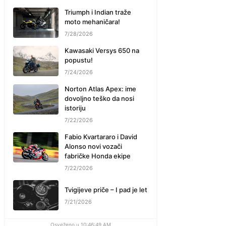
Triumph i Indian traže
moto mehaničara!
7/28/2026
Kawasaki Versys 650 na
popustu!
7/24/2026
Norton Atlas Apex: ime
dovoljno teško da nosi
istoriju
7/22/2026
Fabio Kvartararo i David
Alonso novi vozači
fabričke Honda ekipe
7/22/2026
Tvigijeve priče – I pad je let
7/21/2026
Osveženo u 10:46:49 AM