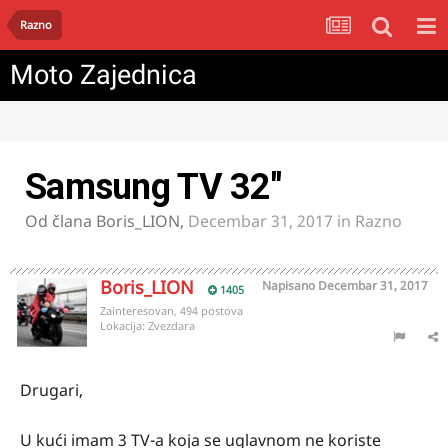
Razno
Moto Zajednica
Samsung TV 32"
Od člana
Boris_LION
,
Decembar 31, 2017
in
Razno
Boris_LION
Napisano
Decembar 31, 2017
1405
Zainteresovan, 494 postova
Lokacija:
Zvezdara
Drugari,
U kući imam 3 TV-a koja se uglavnom ne koriste