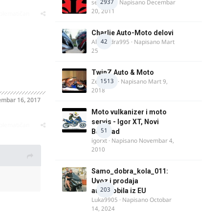
2937
seba011
· Napisano
Decembar
20, 2011
oblematičan
Charlie Auto-Moto delovi
42
Alexandra995
· Napisano
Mart
25
TwinZ Auto & Moto
1513
Zeljkamp
· Napisano
Mart 9,
2018
mbar 16, 2017
Moto vulkanizer i moto
servis - Igor XT, Novi
oblematičan
51
Beograd
igorxt
· Napisano
Novembar 4,
2010
Samo_dobra_kola_011:
Uvoz i prodaja
203
automobila iz EU
Luka9905
· Napisano
Octobar
14, 2024