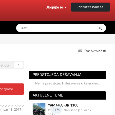
Pridružite nam se!
Ulogujte se
Sve Aktivnosti
ratioci
0
PREDSTOJEĆA DEŠAVANJA
Nema predstojećih dešavanja u kalendaru.
 odgovor
AKTUELNE TEME
YAMAHA FJR 1300
mbar 13, 2017
2174
Petartdm
· Napisano
Januar 12,
2011