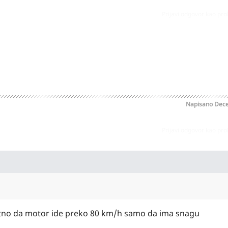
Prijavi odgovor kao pr
Napisano
Dece
Prijavi odgovor kao pr
 bitno da motor ide preko 80 km/h samo da ima snagu