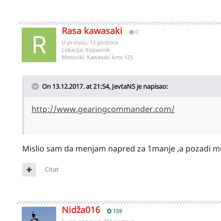
Rasa kawasaki
0
U prolazu, 13 postova
Lokacija:
Kopaonik
Motocikl:
Kawasaki kmx 125
On 13.12.2017. at 21:54,
JevtaNS
je napisao:
http://www.gearingcommander.com/
Mislio sam da menjam napred za 1manje ,a pozadi m
Citat
Nidža016
159