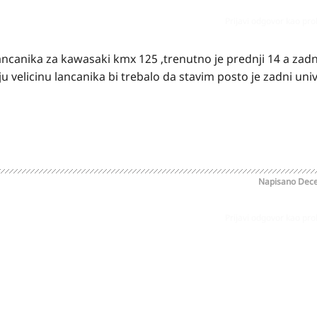
Prijavi odgovor kao pr
canika za kawasaki kmx 125 ,trenutno je prednji 14 a zadnj
u velicinu lancanika bi trebalo da stavim posto je zadni uni
Napisano
Dece
Prijavi odgovor kao pr