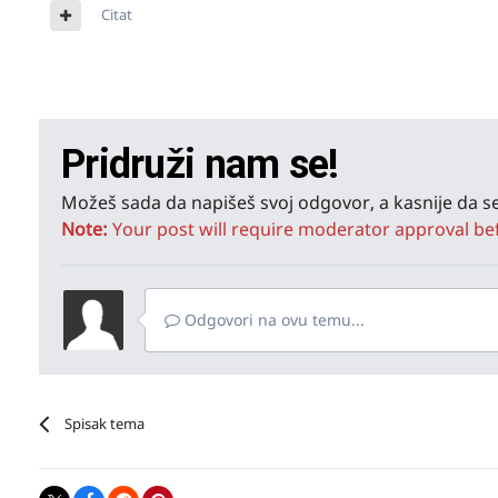
Citat
Pridruži nam se!
Možeš sada da napišeš svoj odgovor, a kasnije da se
Note:
Your post will require moderator approval befor
Odgovori na ovu temu...
Spisak tema