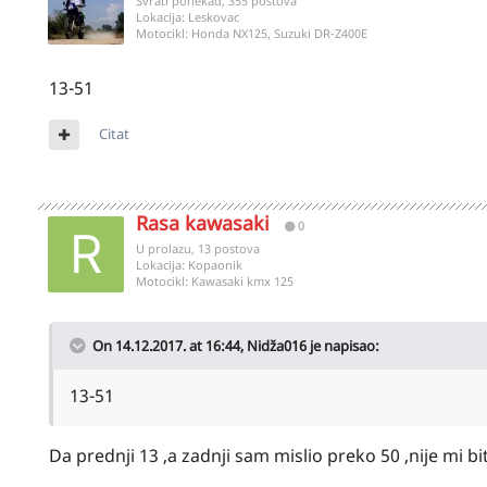
Svrati ponekad, 355 postova
Lokacija:
Leskovac
Motocikl:
Honda NX125, Suzuki DR-Z400E
13-51
Citat
Rasa kawasaki
0
U prolazu, 13 postova
Lokacija:
Kopaonik
Motocikl:
Kawasaki kmx 125
On 14.12.2017. at 16:44,
Nidža016
je napisao:
13-51
Da prednji 13 ,a zadnji sam mislio preko 50 ,nije mi