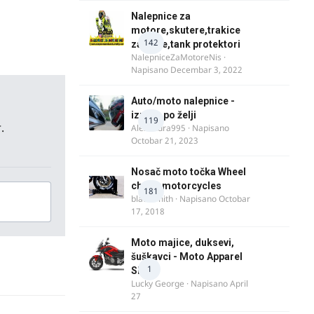
Nalepnice za
motore,skutere,trakice
142
za felne,tank protektori
NalepniceZaMotoreNis
·
Napisano
Decembar 3, 2022
Auto/moto nalepnice -
izrada po želji
119
.
Alexandra995
· Napisano
Octobar 21, 2023
Nosač moto točka Wheel
chock motorcycles
181
blacksmith
· Napisano
Octobar
17, 2018
Moto majice, duksevi,
šuškavci - Moto Apparel
1
SRB
Lucky George
· Napisano
April
27