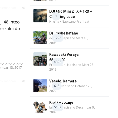
oblematičan
DJI Mic Mini 2TX + 1RX +
1
Charging case
i 48 ,hteo
Niksha
· Napisano
Pre 1 sat
verzalni do
Drumske kafane
1223
doktor
· Napisano
Mart 18,
2008
Kawasaki Versys
650/1000
4322
ProMaster
· Napisano
Mart 25,
mbar 13, 2017
2019
oblematičan
Veselo, kamere
615
GR 46
· Napisano
Octobar 25,
2022
Kratke voznje
5182
lalajko
· Napisano
Decembar 9,
2007