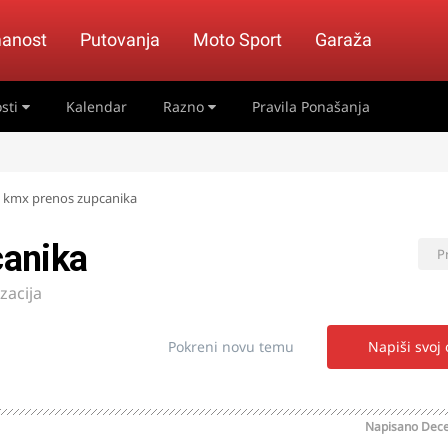
anost
Putovanja
Moto Sport
Garaža
sti
Kalendar
Razno
Pravila Ponašanja
 kmx prenos zupcanika
canika
P
zacija
Pokreni novu temu
Napiši svoj
Napisano
Dece