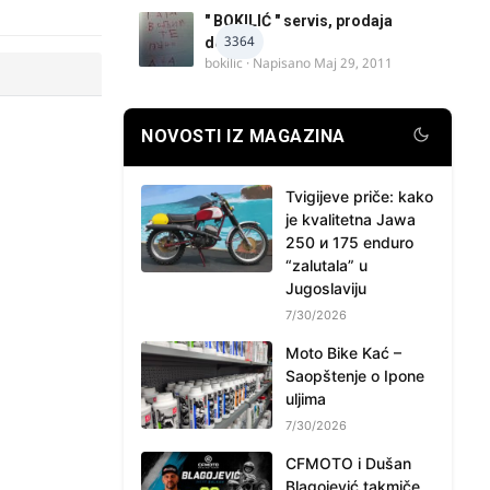
" BOKILIĆ " servis, prodaja
3364
delova
bokilic
· Napisano
Maj 29, 2011
NOVOSTI IZ MAGAZINA
Tvigijeve priče: kako
je kvalitetna Jawa
250 и 175 enduro
“zalutala” u
Jugoslaviju
7/30/2026
Moto Bike Kać –
Saopštenje o Ipone
uljima
7/30/2026
CFMOTO i Dušan
Blagojević takmiče