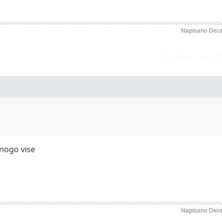
Napisano
Dece
Prijavi odgovor kao pr
nogo vise
Napisano
Dece