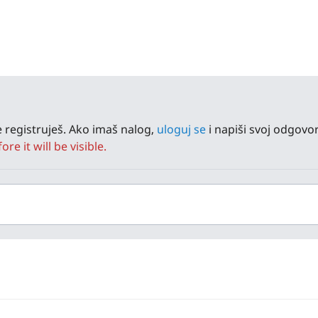
 registruješ. Ako imaš nalog,
uloguj se
i napiši svoj odgovor
e it will be visible.