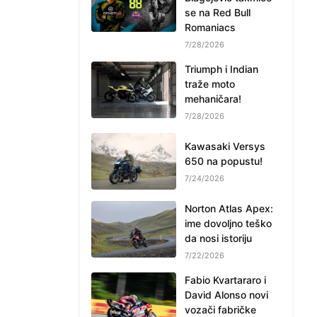
se na Red Bull
Romaniacs
7/28/2026
Triumph i Indian
traže moto
mehaničara!
7/28/2026
Kawasaki Versys
650 na popustu!
7/24/2026
Norton Atlas Apex:
ime dovoljno teško
da nosi istoriju
7/22/2026
Fabio Kvartararo i
David Alonso novi
vozači fabričke