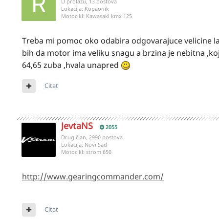
U prolazu, 13 postova
Lokacija:
Kopaonik
Motocikl:
Kawasaki kmx 125
Treba mi pomoc oko odabira odgovarajuce velicine lan
bih da motor ima veliku snagu a brzina je nebitna ,koj
64,65 zuba ,hvala unapred
Citat
JevtaNS
2055
Drug član, 2990 postova
Lokacija:
Novi Sad
Motocikl:
strom 650
http://www.gearingcommander.com/
Citat