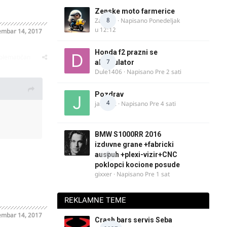
Zenske moto farmerice
8
Zarkela
· Napisano
Ponedeljak
u 12:12
mbar 14, 2017
Honda f2 prazni se
oblematičan
7
akomulator
Dule1406
· Napisano
Pre 2 sati
Pozdrav
4
jasminc
· Napisano
Pre 4 sati
BMW S1000RR 2016
izduvne grane +fabricki
0
auspuh +plexi-vizir+CNC
poklopci kocione posude
gixxer
· Napisano
Pre 1 sat
REKLAMNE TEME
mbar 14, 2017
Crash bars servis Seba