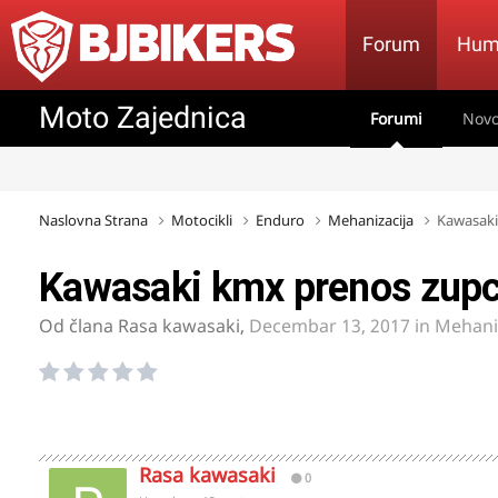
Forum
Hum
Moto Zajednica
Forumi
Novo
Naslovna Strana
Motocikli
Enduro
Mehanizacija
Kawasaki
Kawasaki kmx prenos zup
Od člana
Rasa kawasaki
,
Decembar 13, 2017
in
Mehani
Rasa kawasaki
0