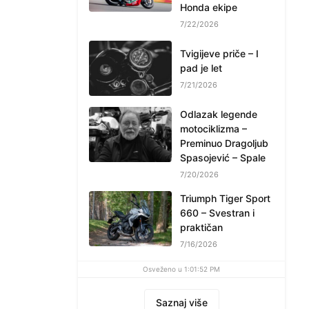
Honda ekipe
7/22/2026
Tvigijeve priče – I
pad je let
7/21/2026
Odlazak legende
motociklizma –
Preminuo Dragoljub
Spasojević – Spale
7/20/2026
Triumph Tiger Sport
660 – Svestran i
praktičan
7/16/2026
Osveženo u 1:01:52 PM
Saznaj više