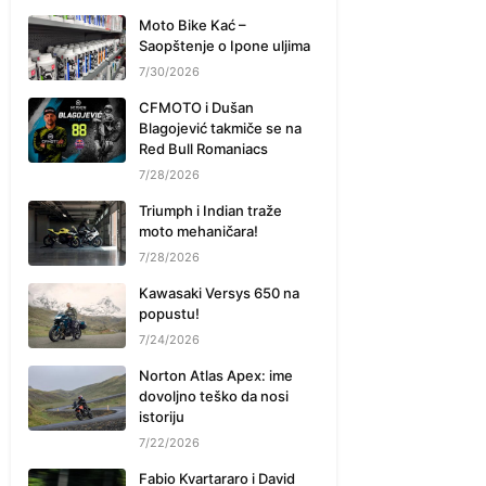
Moto Bike Kać –
Saopštenje o Ipone uljima
7/30/2026
CFMOTO i Dušan
Blagojević takmiče se na
Red Bull Romaniacs
7/28/2026
Triumph i Indian traže
moto mehaničara!
7/28/2026
Kawasaki Versys 650 na
popustu!
7/24/2026
Norton Atlas Apex: ime
dovoljno teško da nosi
istoriju
7/22/2026
Fabio Kvartararo i David