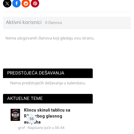
Aktivni korisnici
0 članova
Nema ulogovanih članova koji gledaju ovu stranu.
PREDSTOJEĆA DEŠAVANJA
Nema predstojećih dešavanja u kalendaru.
AKTUELNE TEME
Klincu skinuli tablicu sa
R125 zbog glasnog
56
auspuha
grof
· Napisano
Juče u 06:44