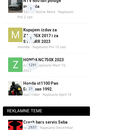
NTV 650 luft poluge
menjača
1
Ševa iz Noćne More
· Napisano
Pre 2 sati
Kupujem izduv za
Z1000SX 2017 i za
1
S1000RR 2023
membe
· Napisano
Pre 16 sati
HONDA NC750X 2023
1291
zdelija
· Napisano
Mart 10,
2023
Honda st1100 Pan
21
European 1992.
stari roker
· Napisano
April 14
REKLAMNE TEME
Crash bars servis Seba
2937
seba011
· Napisano
Decembar