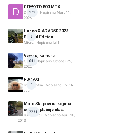
CFMOTO 800 MTX
179
Duta_91
· Napisano
Mart 11,
2025
Honda X-ADV 750 2023
2
Special Edition
Mikec
· Napisano
Jul 1
Veselo, kamere
641
GR 46
· Napisano
Octobar 25,
2022
HJC i90
2
bobi_krofna
· Napisano
Pre 16
sati
Moto Skupovi na kojima
se ne naplaćuje ulaz.
2231
Kum_Mixer
· Napisano
April 16,
2013