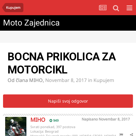
Kupujem
Moto Zajednica
BOCNA PRIKOLICA ZA
MOTORCIKL
Od člana
MIHO
,
Novembar 8, 2017
in
Kupujem
Napiši svoj odgovor
MIHO
Napisano
Novembar 8, 2017
949
Svrati ponekad, 397 postova
Lokacija:
Beograd
Motocikl:
Triumph trophy 900, HONDA CB250, HONDA