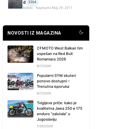
3364
delova
bokilic
· Napisano
Maj 29, 2011
NOVOSTI IZ MAGAZINA
CFMOTO West Balkan tim
uspešan na Red Bull
Romaniacs 2026
8/7/2026
Popularni SYM skuteri
ponovo dostupni –
Trenutna isporuka
8/7/2026
Tvigijeve priče: kako je
kvalitetna Jawa 250 и 175
enduro “zalutala” u
Jugoslaviju
7/30/2026