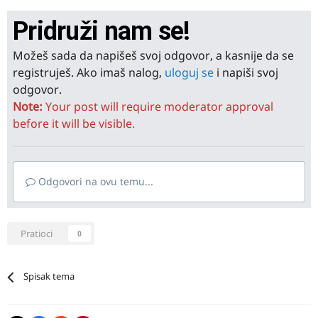
Pridruži nam se!
Možeš sada da napišeš svoj odgovor, a kasnije da se
registruješ. Ako imaš nalog,
uloguj se
i napiši svoj
odgovor.
Note:
Your post will require moderator approval
before it will be visible.
Odgovori na ovu temu...
Pratioci
0
Spisak tema