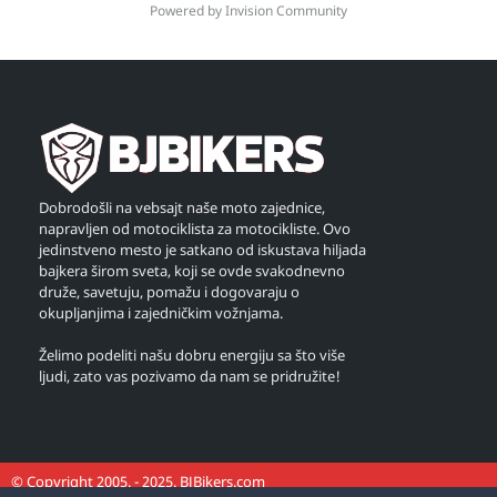
Powered by Invision Community
Dobrodošli na vebsajt naše moto zajednice,
napravljen od motociklista za motocikliste. Ovo
jedinstveno mesto je satkano od iskustava hiljada
bajkera širom sveta, koji se ovde svakodnevno
druže, savetuju, pomažu i dogovaraju o
okupljanjima i zajedničkim vožnjama.
Želimo podeliti našu dobru energiju sa što više
ljudi, zato vas pozivamo da nam se pridružite!
© Copyright 2005. - 2025. BJBikers.com