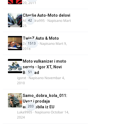
20, 2011
Charlie Auto-Moto delovi
42
Alexandra995
· Napisano
Mart
25
TwinZ Auto & Moto
1513
Zeljkamp
· Napisano
Mart 9,
2018
Moto vulkanizer i moto
servis - Igor XT, Novi
51
Beograd
igorxt
· Napisano
Novembar 4,
2010
Samo_dobra_kola_011:
Uvoz i prodaja
203
automobila iz EU
Luka9905
· Napisano
Octobar 14,
2024