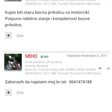
CB360,MZ es 175/1 1966, Triumph Thunderbird 900 Classic
Kupio bih staru bocnu prikolicu za motorcikl.
Potpuno nebitno stanje i kompletnost bocne
prikolice.
Citat
MIHO
Napisano
Novembar 9, 2017
949
Svrati ponekad, 397 postova
Lokacija:
Beograd
Motocikl:
Triumph trophy 900, HONDA CB250, HONDA
CB360,MZ es 175/1 1966, Triumph Thunderbird 900 Classic
Zaboravih da napisem moj br.tel 0641474188
Citat