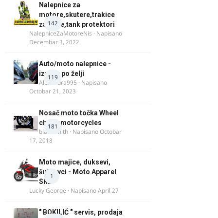
Nalepnice za
motore,skutere,trakice
142
za felne,tank protektori
NalepniceZaMotoreNis
· Napisano
Decembar 3, 2022
Auto/moto nalepnice -
izrada po želji
119
Alexandra995
· Napisano
Octobar 21, 2023
Nosač moto točka Wheel
chock motorcycles
181
blacksmith
· Napisano
Octobar
17, 2018
Moto majice, duksevi,
šuškavci - Moto Apparel
1
SRB
Lucky George
· Napisano
April 27
" BOKILIĆ " servis, prodaja