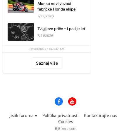
Alonso novi vozači
fabričke Honda ekipe
7/22/2026
Tvigijeve priče – I pad je let
7/21/2026
Osveženo u 11:43:37 AM
Saznaj više
Jezik foruma
Politika privatnosti
Kontaktirajte nas
Cookies
BJBikers.com