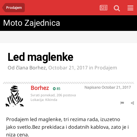
Prodajem
Moto Zajednica
Led maglenke
Od člana
Borhez
,
Octobar 21, 2017
in
Prodajem
Borhez
Napisano
Octobar 21, 2017
85
Svrati ponekad, 206 postova
Lokacija:
Kikinda
Prodajem led maglenke, tri rezima rada, izuzetno
jako svetlo.Bez prekidaca i dodatnih kablova, zato je i
niza cena.