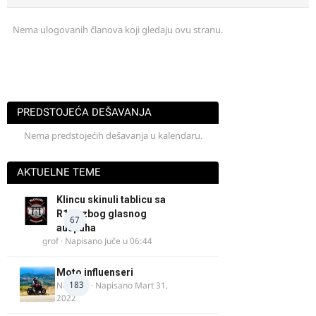
Nema ulogovanih članova koji gledaju ovu stranu.
PREDSTOJEĆA DEŠAVANJA
Nema predstojećih dešavanja u kalendaru.
AKTUELNE TEME
Klincu skinuli tablicu sa
R125 zbog glasnog
67
auspuha
grof
· Napisano
Juče u 06:44
Moto influenseri
183
Nolanka
· Napisano
Mart 31,
2022