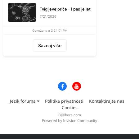
Tvigijeve priče – I pad je let
7/21/2026
Osveženo u 2:24:01 PM
Saznaj više
Jezik foruma
Politika privatnosti
Kontaktirajte nas
Cookies
BJBikers.com
Powered by Invision Community