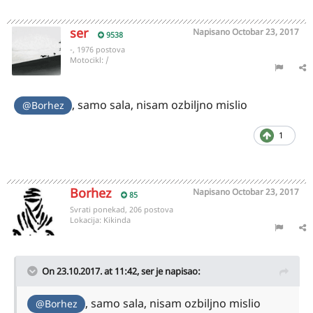
ser
Napisano
Octobar 23, 2017
9538
-, 1976 postova
Motocikl:
/
, samo sala, nisam ozbiljno mislio
@Borhez
1
Borhez
Napisano
Octobar 23, 2017
85
Svrati ponekad, 206 postova
Lokacija:
Kikinda
On 23.10.2017. at 11:42,
ser
je napisao:
, samo sala, nisam ozbiljno mislio
@Borhez