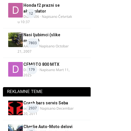
Honda f2 prazni se
akomulator
12
Dule1406
· Napisano
Četvrtak
u 10:37
Nasi ljubimci (slike
motora)
7803
AArnold
· Napisano
Octobar
21, 2007
CFMOTO 800 MTX
179
Duta_91
· Napisano
Mart 11,
2025
REKLAMNE TEME
Crash bars servis Seba
2937
seba011
· Napisano
Decembar
20, 2011
Charlie Auto-Moto delovi