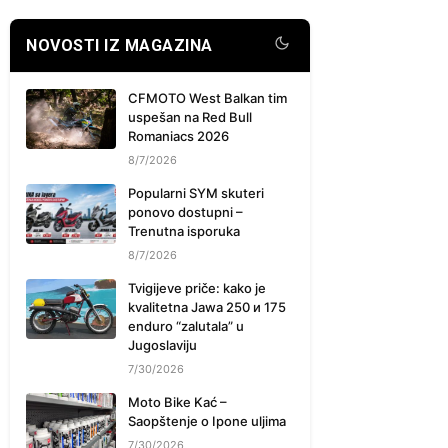
NOVOSTI IZ MAGAZINA
CFMOTO West Balkan tim
uspešan na Red Bull
Romaniacs 2026
8/7/2026
Popularni SYM skuteri
ponovo dostupni –
Trenutna isporuka
8/7/2026
Tvigijeve priče: kako je
kvalitetna Jawa 250 и 175
enduro “zalutala” u
Jugoslaviju
7/30/2026
Moto Bike Kać –
Saopštenje o Ipone uljima
7/30/2026