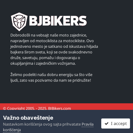
Dobrodošli na vebsajt naše moto zajednice,
napravljen od motociklista za motocikliste. Ovo
jedinstveno mesto je satkano od iskustava hiljada
bajkera širom sveta, koji se ovde svakodnevno
druže, savetuju, pomažu i dogovaraju o
okupljanjima i zajedničkim vožnjama.
Želimo podeliti našu dobru energiju sa što više
ljudi, zato vas pozivamo da nam se pridružite!
© Copyright 2005. - 2025. BJBikers.com
Važno obaveštenje
I accept
Nastavkom korišćenja ovog sajta prihvatate
Pravila
korišćenja