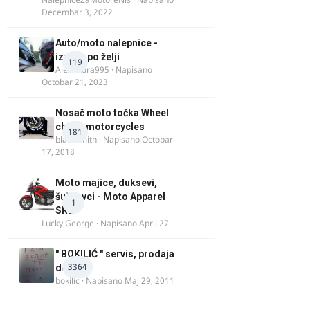
Decembar 3, 2022
Auto/moto nalepnice -
izrada po želji
119
Alexandra995
· Napisano
Octobar 21, 2023
Nosač moto točka Wheel
chock motorcycles
181
blacksmith
· Napisano
Octobar
17, 2018
Moto majice, duksevi,
šuškavci - Moto Apparel
1
SRB
Lucky George
· Napisano
April 27
" BOKILIĆ " servis, prodaja
3364
delova
bokilic
· Napisano
Maj 29, 2011