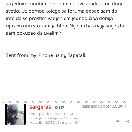
sa jednim modom, odnosno da uvek radi samo dugo
svetlo. Uz pomoc kolege sa foruma dosao sam do
info da se prostim vadjenjem jednog čipa dobija
upravo ono sto sam ja hteo. Nije mi bas najjasnije sta
sam pokusao da uvalim?
Sent from my iPhone using Tapatalk
sargeras
Napisano
Octobar 23, 2017
587
Svrati ponekad, 467 postova
Lokacija:
Los Angeles, California
Motocikl:
NC750X, Svartpilen 401