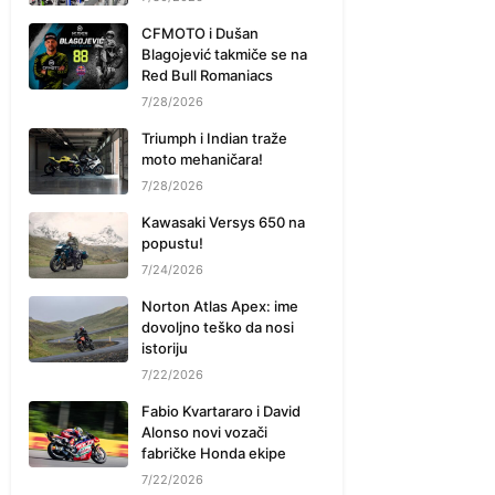
CFMOTO i Dušan
Blagojević takmiče se na
Red Bull Romaniacs
7/28/2026
Triumph i Indian traže
moto mehaničara!
7/28/2026
Kawasaki Versys 650 na
popustu!
7/24/2026
Norton Atlas Apex: ime
dovoljno teško da nosi
istoriju
7/22/2026
Fabio Kvartararo i David
Alonso novi vozači
fabričke Honda ekipe
7/22/2026