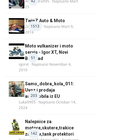
42
Alexandra995
· Napisano
Mart
25
TwinZ Auto & Moto
1513
Zeljkamp
· Napisano
Mart 9,
2018
Moto vulkanizer i moto
servis - Igor XT, Novi
51
Beograd
igorxt
· Napisano
Novembar 4,
2010
Samo_dobra_kola_011:
Uvoz i prodaja
203
automobila iz EU
Luka9905
· Napisano
Octobar 14,
2024
Nalepnice za
motore,skutere,trakice
142
za felne,tank protektori
NalepniceZaMotoreNis
· Napisano