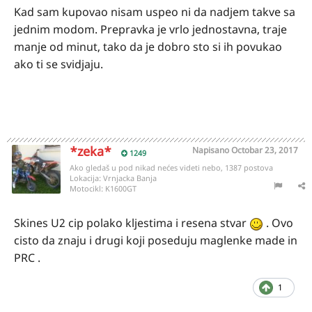
Kad sam kupovao nisam uspeo ni da nadjem takve sa
jednim modom. Prepravka je vrlo jednostavna, traje
manje od minut, tako da je dobro sto si ih povukao
ako ti se svidjaju.
*zeka*
Napisano
Octobar 23, 2017
1249
Ako gledaš u pod nikad nećes videti nebo, 1387 postova
Lokacija:
Vrnjacka Banja
Motocikl:
K1600GT
Skines U2 cip polako kljestima i resena stvar
. Ovo
cisto da znaju i drugi koji poseduju maglenke made in
PRC .
1