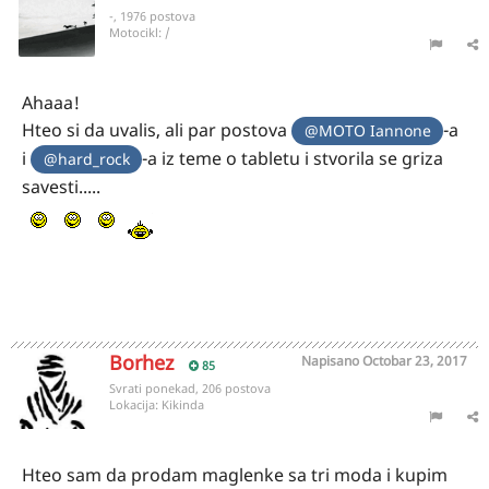
-, 1976 postova
Motocikl:
/
Ahaaa!
Hteo si da uvalis, ali par postova
-a
@MOTO Iannone
i
-a iz teme o tabletu i stvorila se griza
@hard_rock
savesti.....
Borhez
Napisano
Octobar 23, 2017
85
Svrati ponekad, 206 postova
Lokacija:
Kikinda
Hteo sam da prodam maglenke sa tri moda i kupim