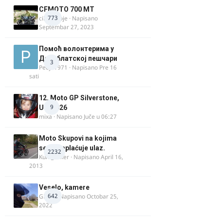
CFMOTO 700 MT
773
cika miloje
· Napisano
Septembar 27, 2023
Помоћ волонтерима у
Делиблатској пешчари
3
Pedja1971
· Napisano
Pre 16
sati
12. Moto GP Silverstone,
9
UK, 2026
mixa
· Napisano
Juče u 06:27
Moto Skupovi na kojima
se ne naplaćuje ulaz.
2232
Kum_Mixer
· Napisano
April 16,
2013
Veselo, kamere
642
GR 46
· Napisano
Octobar 25,
2022