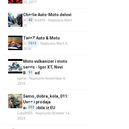
20, 2011
Charlie Auto-Moto delovi
42
Alexandra995
· Napisano
Mart
25
TwinZ Auto & Moto
1513
Zeljkamp
· Napisano
Mart 9,
2018
Moto vulkanizer i moto
servis - Igor XT, Novi
51
Beograd
igorxt
· Napisano
Novembar 4,
2010
Samo_dobra_kola_011:
Uvoz i prodaja
203
automobila iz EU
Luka9905
· Napisano
Octobar 14,
2024