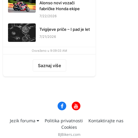
Alonso novi vozači
fabričke Honda ekipe
7/22/2026
Tvigijeve priče – I pad je let
7/21/2026
Osveženo u 9:09:03 AM
Saznaj više
Jezik foruma
Politika privatnosti
Kontaktirajte nas
Cookies
BJBikers.com