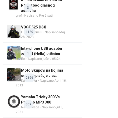
Klincu skinuli tablicu sa
R125 zbog glasnog
3
auspuha
grof
· Napisano
Pre 2 sati
VOGE 525 DSX
1120
DraganBenelli
· Napisano
Maj
28, 2023
Interphone USB adapter
1
za DIN (Hella) utičnicu
Eol
· Napisano
Juče u 05:24
Moto Skupovi na kojima
se ne naplaćuje ulaz.
2199
Kum_Mixer
· Napisano
April 16,
2013
Yamaha Tricity 300 Vs.
Piaggio MP3 300
307
Nesasavage
· Napisano
Jul 3,
2021