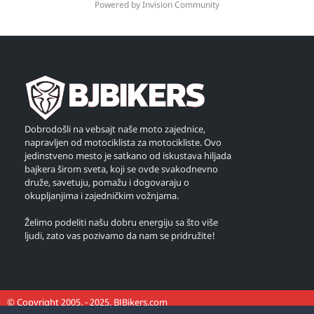
Powered by Invision Community
Dobrodošli na vebsajt naše moto zajednice,
napravljen od motociklista za motocikliste. Ovo
jedinstveno mesto je satkano od iskustava hiljada
bajkera širom sveta, koji se ovde svakodnevno
druže, savetuju, pomažu i dogovaraju o
okupljanjima i zajedničkim vožnjama.
Želimo podeliti našu dobru energiju sa što više
ljudi, zato vas pozivamo da nam se pridružite!
© Copyright 2005. - 2025. BJBikers.com