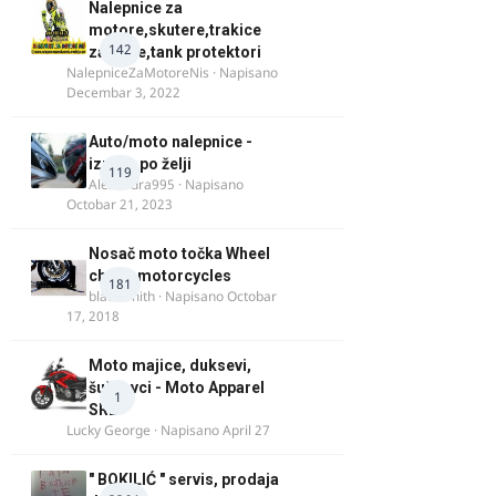
Nalepnice za
motore,skutere,trakice
142
za felne,tank protektori
NalepniceZaMotoreNis
· Napisano
Decembar 3, 2022
Auto/moto nalepnice -
izrada po želji
119
Alexandra995
· Napisano
Octobar 21, 2023
Nosač moto točka Wheel
chock motorcycles
181
blacksmith
· Napisano
Octobar
17, 2018
Moto majice, duksevi,
šuškavci - Moto Apparel
1
SRB
Lucky George
· Napisano
April 27
" BOKILIĆ " servis, prodaja