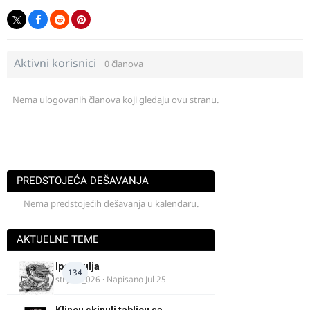
Aktivni korisnici
0 članova
Nema ulogovanih članova koji gledaju ovu stranu.
PREDSTOJEĆA DEŠAVANJA
Nema predstojećih dešavanja u kalendaru.
AKTUELNE TEME
Ipone ulja
134
stryker_026
· Napisano
Jul 25