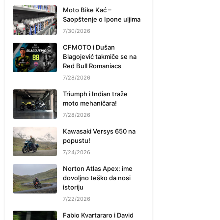
Moto Bike Kać –
Saopštenje o Ipone uljima
7/30/2026
CFMOTO i Dušan
Blagojević takmiče se na
Red Bull Romaniacs
7/28/2026
Triumph i Indian traže
moto mehaničara!
7/28/2026
Kawasaki Versys 650 na
popustu!
7/24/2026
Norton Atlas Apex: ime
dovoljno teško da nosi
istoriju
7/22/2026
Fabio Kvartararo i David