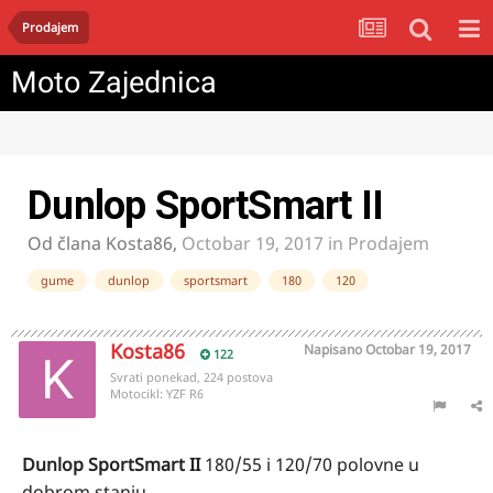
Prodajem
Moto Zajednica
Dunlop SportSmart II
Od člana
Kosta86
,
Octobar 19, 2017
in
Prodajem
gume
dunlop
sportsmart
180
120
Kosta86
Napisano
Octobar 19, 2017
122
Svrati ponekad, 224 postova
Motocikl:
YZF R6
Dunlop SportSmart II
180/55 i 120/70 polovne u
dobrom stanju.