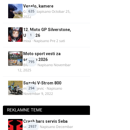
Veselo, kamere
635
GR 46
· Napisano
Octobar 25,
2022
12. Moto GP Silverstone,
1
UK, 2026
mixa
· Napisano
Pre 2 sati
Moto sport vesti za
sezonu 2026
795
BRACO
· Napisano
Novembar
12, 2025
Suzuki V-Strom 800
294
m.milivojevic
· Napisano
Novembar 9, 2022
REKLAMNE TEME
Crash bars servis Seba
2937
seba011
· Napisano
Decembar