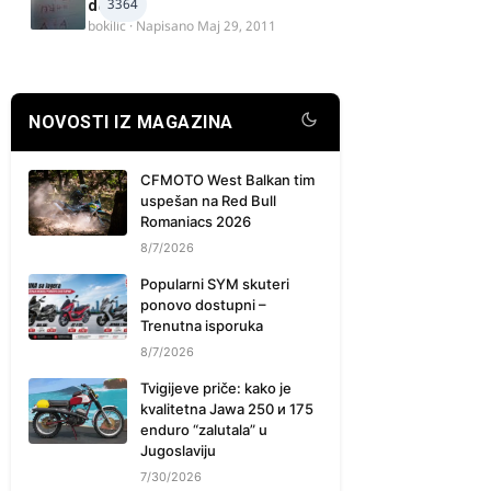
3364
delova
bokilic
· Napisano
Maj 29, 2011
NOVOSTI IZ MAGAZINA
CFMOTO West Balkan tim
uspešan na Red Bull
Romaniacs 2026
8/7/2026
Popularni SYM skuteri
ponovo dostupni –
Trenutna isporuka
8/7/2026
Tvigijeve priče: kako je
kvalitetna Jawa 250 и 175
enduro “zalutala” u
Jugoslaviju
7/30/2026