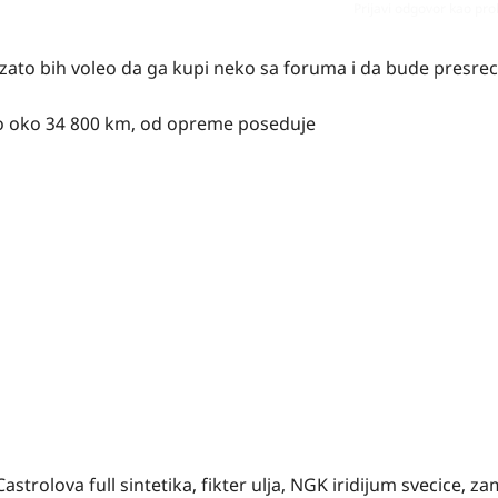
Prijavi odgovor kao pr
ato bih voleo da ga kupi neko sa foruma i da bude presre
sao oko 34 800 km, od opreme poseduje
astrolova full sintetika, fikter ulja, NGK iridijum svecice, 