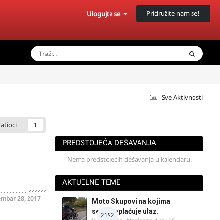
Pridružite nam se!
Ulogujte se
Sve Aktivnosti
ratioci
1
PREDSTOJEĆA DEŠAVANJA
Nema predstojećih dešavanja u kalendaru.
AKTUELNE TEME
embar 28, 2017
Moto Skupovi na kojima
se ne naplaćuje ulaz.
2192