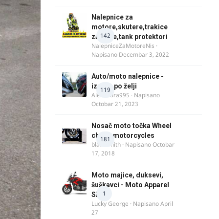
Nalepnice za
motore,skutere,trakice
142
za felne,tank protektori
NalepniceZaMotoreNis
·
Napisano
Decembar 3, 2022
Auto/moto nalepnice -
izrada po želji
119
Alexandra995
· Napisano
Octobar 21, 2023
Nosač moto točka Wheel
chock motorcycles
181
blacksmith
· Napisano
Octobar
17, 2018
Moto majice, duksevi,
šuškavci - Moto Apparel
1
SRB
Lucky George
· Napisano
April
27