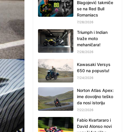
Blagojević takmiče
se na Red Bull
Romaniacs
7/28/2026
Triumph i Indian
traže moto
mehaničara!
7/28/2026
Kawasaki Versys
650 na popustu!
7/24/2026
Norton Atlas Apex:
ime dovoljno teško
da nosi istoriju
7/22/2026
Fabio Kvartararo i
David Alonso novi