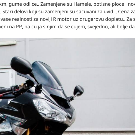
km, gume odlice.. Zamenjene su i lamele, potisne ploce i no
. Stari delovi koji su zamenjeni su sacuvani za uvid... Cena z
d vase realnosti za noviji R motor uz drugarovu doplatu.. Za 
eni na PP, pa cu ja s njim da se cujem, svejedno, ali bolje d