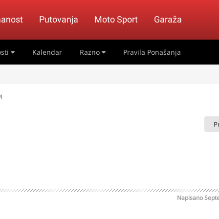
anost
Putovanja
Moto Sport
Garaža
sti
Kalendar
Razno
Pravila Ponašanja
4
P
Napisano
Sept