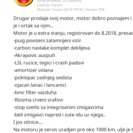
Svrati ponekad, 231 postova
Lokacija:
Paracin
Motocikl:
Suzuki GSX-R 750 K5, Yamaha TDR
Drugar prodaje svoj motor, motor dobro poznajem i z
je i ortak sa njim...
Motor je u extra stanju, registrovan do 8.2018, pre
-puig poviseni zatamnjeni vizir
-carbon navlake komplet deklijeva
-Akrapovic auspuh
-LSL rucice, tegici i crash padovi
-amortizer volana
-poklopac zadnjeg sedista
-ojacan lanac i lancanici
-bmc filter vazduha
-Rizoma crveni srafovi
-stop svetlo sa integrisanim zmigavcima
-beli zmigavci napred i zute idu uz njega..
I jos sitnice....
Na motoru je servis uradjen pre oko 1000 km, ulje je C