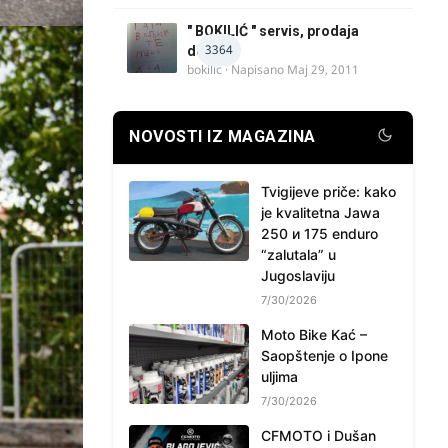
" BOKILIĆ " servis, prodaja
3364
delova
bokilic
· Napisano
Maj 29, 2011
NOVOSTI IZ MAGAZINA
Tvigijeve priče: kako
je kvalitetna Jawa
250 и 175 enduro
“zalutala” u
Jugoslaviju
7/30/2026
Moto Bike Kać –
Saopštenje o Ipone
uljima
7/30/2026
CFMOTO i Dušan