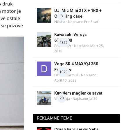
v druk
a motor je
DJI Mic Mini 2TX + 1RX +
3
Charging case
sve ostale
Niksha
· Napisano
Pre 8 sati
a se pozove
Kawasaki Versys
650/1000
4327
ProMaster
· Napisano
Mart 25,
2019
Voge SR 4 MAX/QJ 350
Fortress
1079
Džim Džarmuš
· Napisano
April 10, 2023
Kupujem maglenke savet
20
Vitez Koja
· Napisano
Jul 30
REKLAMNE TEME
Crash bars servis Seba