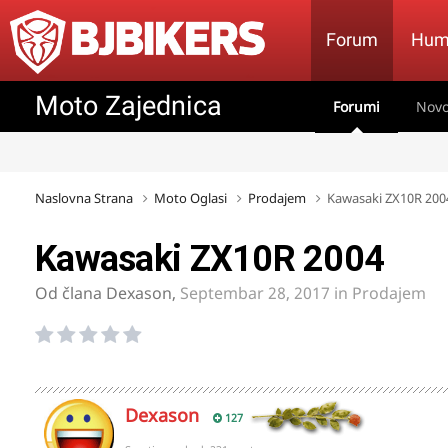
Forum
Hum
Moto Zajednica
Forumi
Novo
Naslovna Strana
Moto Oglasi
Prodajem
Kawasaki ZX10R 200
Kawasaki ZX10R 2004
Od člana
Dexason
,
Septembar 28, 2017
in
Prodajem
Dexason
127