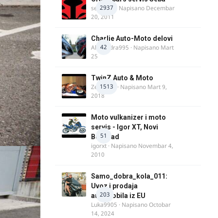
2937
seba011
· Napisano
Decembar
20, 2011
Charlie Auto-Moto delovi
42
Alexandra995
· Napisano
Mart
25
TwinZ Auto & Moto
1513
Zeljkamp
· Napisano
Mart 9,
2018
Moto vulkanizer i moto
servis - Igor XT, Novi
51
Beograd
igorxt
· Napisano
Novembar 4,
2010
Samo_dobra_kola_011:
Uvoz i prodaja
203
automobila iz EU
Luka9905
· Napisano
Octobar
14, 2024