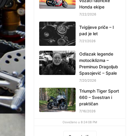
vozači fabričke
Honda ekipe
7/22/2026
Tvigijeve priče – I
pad je let
7/21/2026
Odlazak legende
motociklizma –
Preminuo Dragoljub
Spasojević – Spale
7/20/2026
Triumph Tiger Sport
660 – Svestran i
praktičan
7/16/2026
Osveženo u 8:24:08 PM