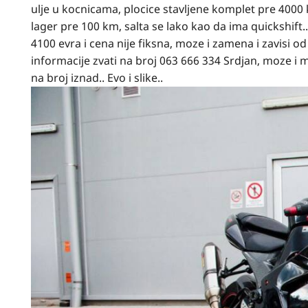
ulje u kocnicama, plocice stavljene komplet pre 4000 
lager pre 100 km, salta se lako kao da ima quickshift..
4100 evra i cena nije fiksna, moze i zamena i zavisi o
informacije zvati na broj 063 666 334 Srdjan, moze i m
na broj iznad.. Evo i slike..