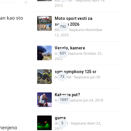
Kum_Mixer
· Napisano
April 16,
oblematičan
2013
can kao sto
Moto sport vesti za
sezonu 2026
792
BRACO
· Napisano
Novembar
12, 2025
Veselo, kamere
631
GR 46
· Napisano
Octobar 25,
2022
sym symphony 125 sr
73
brankoXM
· Napisano
Jun 30
Kakav je put?
1097
Astral
· Napisano
Jun 24, 2018
gume
5
dragan1
· Napisano
Mart 23,
zamenjeno
2011