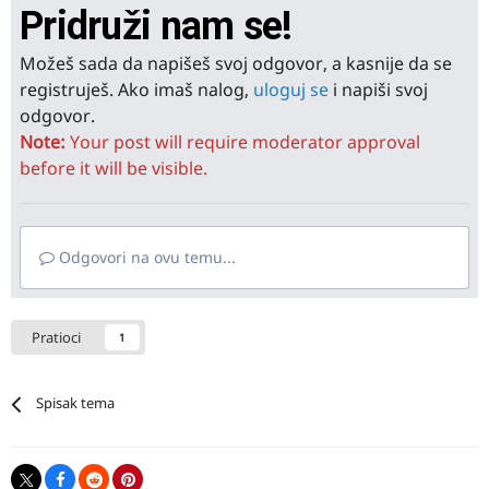
Pridruži nam se!
Možeš sada da napišeš svoj odgovor, a kasnije da se
registruješ. Ako imaš nalog,
uloguj se
i napiši svoj
odgovor.
Note:
Your post will require moderator approval
before it will be visible.
Odgovori na ovu temu...
Pratioci
1
Spisak tema