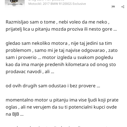
Motocikl:
2017 BMW R1200GS Exclusive
Razmisljao sam o tome , nebi voleo da me neko ,
prijatelj lica u pitanju mozda proziva ili nesto gore ...
gledao sam nekoliko motora , nije taj jedini sa tim
problemom , samo mi je taj najvise odgovarao , zato
sam i proverio ... motor izgleda u svakom pogledu
kao da ima manje predenih kilometara od onog sto
prodavac navodi , ali ...
od ovih drugih sam odustao i bez provere ...
momentalno motor u pitanju ima vise ljudi koji prate
oglas , ali ne verujem da su ti potencialni kupci ovde
na BJB ...