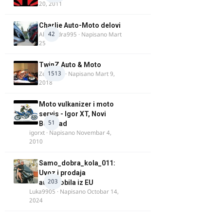
20, 2011
Charlie Auto-Moto delovi
42
Alexandra995
· Napisano
Mart
25
TwinZ Auto & Moto
1513
Zeljkamp
· Napisano
Mart 9,
2018
Moto vulkanizer i moto
servis - Igor XT, Novi
51
Beograd
igorxt
· Napisano
Novembar 4,
2010
Samo_dobra_kola_011:
Uvoz i prodaja
203
automobila iz EU
Luka9905
· Napisano
Octobar 14,
2024