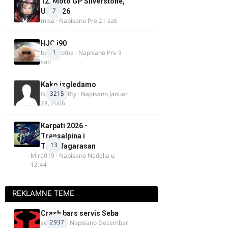
12. Moto GP Silverstone,
7
UK, 2026
mixa
· Napisano
Pre 21 sati
HJC i90
1
bobi_krofna
· Napisano
Pre 9
sati
Kako izgledamo
3215
Guest diRRty · Napisano
Januar
28, 2006
Karpati 2026 -
Transalpina i
13
Transfagarasan
Mire019
· Napisano
Nedelja u
12:44
REKLAMNE TEME
Crash bars servis Seba
2937
seba011
· Napisano
Decembar