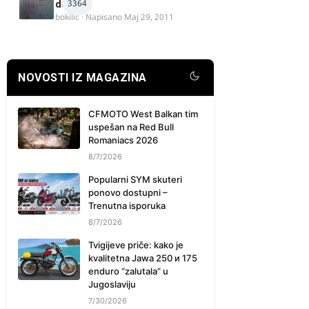
3364
delova
bokilic
· Napisano
Maj 29, 2011
NOVOSTI IZ MAGAZINA
CFMOTO West Balkan tim
uspešan na Red Bull
Romaniacs 2026
8/7/2026
Popularni SYM skuteri
ponovo dostupni –
Trenutna isporuka
8/7/2026
Tvigijeve priče: kako je
kvalitetna Jawa 250 и 175
enduro “zalutala” u
Jugoslaviju
7/30/2026