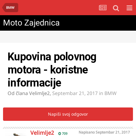
BMW
Moto Zajednica
Kupovina polovnog
motora - koristne
informacije
Od člana
Velimlje2
,
Septembar 21, 2017
in
BMW
Napiši svoj odgovor
Velimlje2
Napisano
Septembar 21, 2017
709