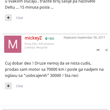
u svakom slucaju , trazite broj sasije pa nazovete
Deltu ... 15 minuta posla ...
Citat
mickeyZ
Napisano
Septembar 28, 2017
1923
Drug član, 425 postova
Lokacija:
Beograd
Cuj dobar deo ! Druze nemoj da se nista cudis,
prodao sam motor sa 70000 km i posle ga nadjem na
oglasu sa "uobicajenih" 30000 ! Sta reci
Citat