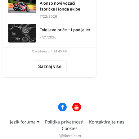
Alonso novi vozači
fabričke Honda ekipe
7/22/2026
Tvigijeve priče – I pad je let
7/21/2026
Osveženo u 4:24:40 AM
Saznaj više
Jezik foruma
Politika privatnosti
Kontaktirajte nas
Cookies
BJBikers.com