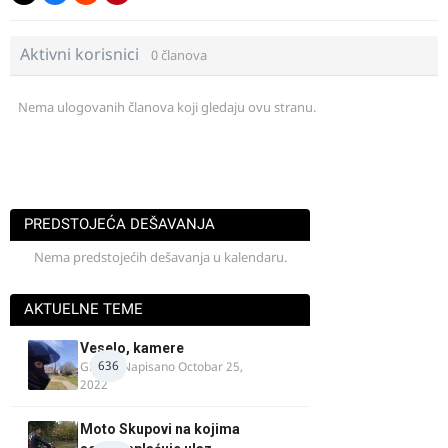
Aktivni korisnici
0 članova
Nema ulogovanih članova koji gledaju ovu stranu.
PREDSTOJEĆA DEŠAVANJA
Nema predstojećih dešavanja u kalendaru.
AKTUELNE TEME
Veselo, kamere
636
GR 46
· Napisano
Octobar 25,
2022
Moto Skupovi na kojima