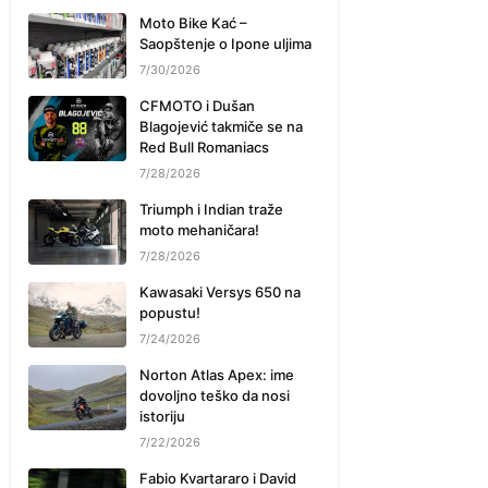
Moto Bike Kać –
Saopštenje o Ipone uljima
7/30/2026
CFMOTO i Dušan
Blagojević takmiče se na
Red Bull Romaniacs
7/28/2026
Triumph i Indian traže
moto mehaničara!
7/28/2026
Kawasaki Versys 650 na
popustu!
7/24/2026
Norton Atlas Apex: ime
dovoljno teško da nosi
istoriju
7/22/2026
Fabio Kvartararo i David