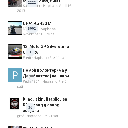
se ne naplaćuje ulaz.
2222
Kum_Mixer
· Napisano
April 16,
2013
CF Moto 450 MT
5002
NIKOLA 1
· Napisano
Novembar 10, 2023
12. Moto GP Silverstone
1
UK 2026
Fredi
· Napisano
Pre 11 sati
Помоћ волонтерима у
Делиблатској пешчари
0
Pedja1971
· Napisano
Pre 6
sati
Klincu skinuli tablicu sa
R125 zbog glasnog
36
auspuha
grof
· Napisano
Pre 21 sati