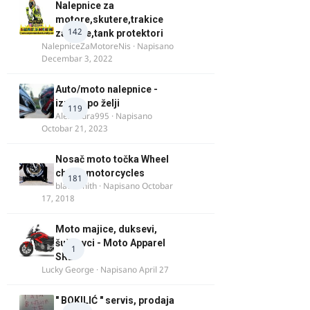
Nalepnice za
motore,skutere,trakice
142
za felne,tank protektori
NalepniceZaMotoreNis
· Napisano
Decembar 3, 2022
Auto/moto nalepnice -
izrada po želji
119
Alexandra995
· Napisano
Octobar 21, 2023
Nosač moto točka Wheel
chock motorcycles
181
blacksmith
· Napisano
Octobar
17, 2018
Moto majice, duksevi,
šuškavci - Moto Apparel
1
SRB
Lucky George
· Napisano
April 27
" BOKILIĆ " servis, prodaja