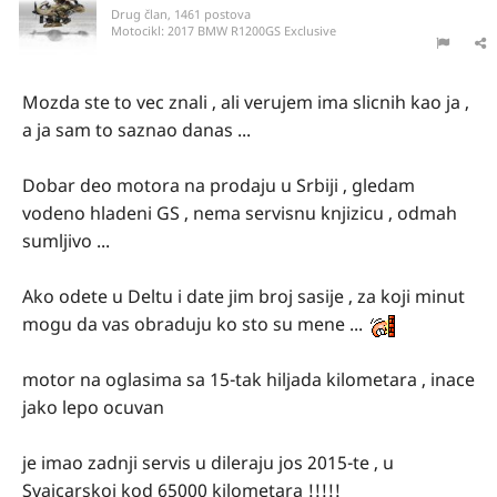
Drug član, 1461 postova
Motocikl:
2017 BMW R1200GS Exclusive
Mozda ste to vec znali , ali verujem ima slicnih kao ja ,
a ja sam to saznao danas ...
Dobar deo motora na prodaju u Srbiji , gledam
vodeno hladeni GS , nema servisnu knjizicu , odmah
sumljivo ...
Ako odete u Deltu i date jim broj sasije , za koji minut
mogu da vas obraduju ko sto su mene ...
motor na oglasima sa 15-tak hiljada kilometara , inace
jako lepo ocuvan
je imao zadnji servis u dileraju jos 2015-te , u
Svajcarskoj kod 65000 kilometara !!!!!