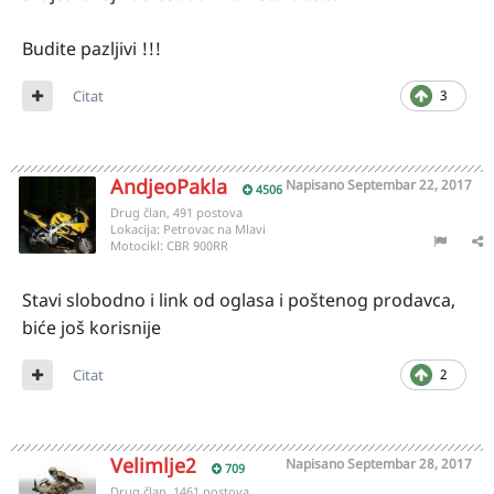
Budite pazljivi !!!
Citat
3
AndjeoPakla
Napisano
Septembar 22, 2017
4506
Drug član, 491 postova
Lokacija:
Petrovac na Mlavi
Motocikl:
CBR 900RR
Stavi slobodno i link od oglasa i poštenog prodavca,
biće još korisnije
Citat
2
Velimlje2
Napisano
Septembar 28, 2017
709
Drug član, 1461 postova