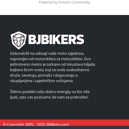
Powered by Invision Community
Dobrodošli na vebsajt naše moto zajednice,
napravljen od motociklista za motocikliste. Ovo
jedinstveno mesto je satkano od iskustava hiljada
bajkera širom sveta, koji se ovde svakodnevno
druže, savetuju, pomažu i dogovaraju o
okupljanjima i zajedničkim vožnjama.
Želimo podeliti našu dobru energiju sa što više
ljudi, zato vas pozivamo da nam se pridružite!
© Copyright 2005. - 2025. BJBikers.com