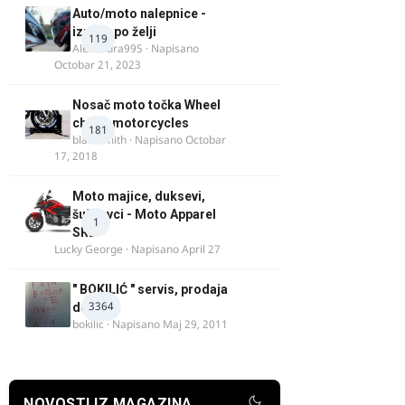
Auto/moto nalepnice -
izrada po želji
119
Alexandra995
· Napisano
Octobar 21, 2023
Nosač moto točka Wheel
chock motorcycles
181
blacksmith
· Napisano
Octobar
17, 2018
Moto majice, duksevi,
šuškavci - Moto Apparel
1
SRB
Lucky George
· Napisano
April 27
" BOKILIĆ " servis, prodaja
3364
delova
bokilic
· Napisano
Maj 29, 2011
NOVOSTI IZ MAGAZINA