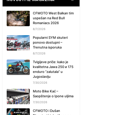
CFMOTO West Balkan tim
uspešan na Red Bull
Romaniacs 2026
8/7/2026
Popularni SYM skuteri
ponovo dostupni –
Trenutna isporuka
8/7/2026
Tvigijeve priče: kako je
kvalitetna Jawa 250 и 175
enduro “zalutala” u
Jugoslaviju
7/30/2026
Moto Bike Kać –
Saopštenje o Ipone uljima
7/30/2026
CFMOTO i Dušan