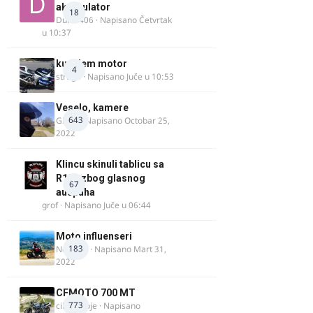
akomulator
18
Dule1406
· Napisano
Četvrtak
u 10:37
kupujem motor
4
strugo
· Napisano
Juče u 10:53
Veselo, kamere
643
GR 46
· Napisano
Octobar 25,
2022
Klincu skinuli tablicu sa
R125 zbog glasnog
67
auspuha
grof
· Napisano
Juče u 06:44
Moto influenseri
183
Nolanka
· Napisano
Mart 31,
2022
CFMOTO 700 MT
773
cika miloje
· Napisano