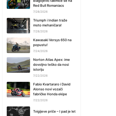
Blagojević takmiče se na
Red Bull Romaniacs
7/28/2026
Triumph i Indian traže
moto mehaničara!
7/28/2026
Kawasaki Versys 650 na
popustu!
7/24/2026
Norton Atlas Apex: ime
dovoljno teško da nosi
istoriju
7/22/2026
Fabio Kvartararo i David
Alonso novi vozači
fabričke Honda ekipe
7/22/2026
Tvigijeve priče – I pad je let