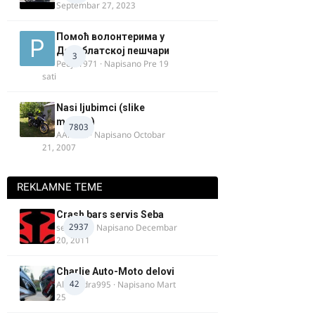
Septembar 27, 2023
Помоћ волонтерима у
Делиблатској пешчари
3
Pedja1971
· Napisano
Pre 19
sati
Nasi ljubimci (slike
motora)
7803
AArnold
· Napisano
Octobar
21, 2007
REKLAMNE TEME
Crash bars servis Seba
2937
seba011
· Napisano
Decembar
20, 2011
Charlie Auto-Moto delovi
42
Alexandra995
· Napisano
Mart
25