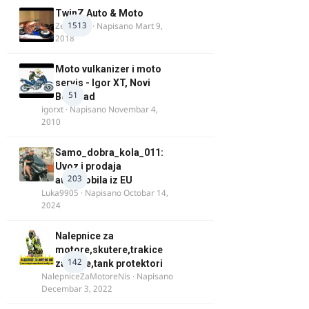
TwinZ Auto & Moto
1513
Zeljkamp
· Napisano
Mart 9,
2018
Moto vulkanizer i moto
servis - Igor XT, Novi
51
Beograd
igorxt
· Napisano
Novembar 4,
2010
Samo_dobra_kola_011:
Uvoz i prodaja
203
automobila iz EU
Luka9905
· Napisano
Octobar 14,
2024
Nalepnice za
motore,skutere,trakice
142
za felne,tank protektori
NalepniceZaMotoreNis
· Napisano
Decembar 3, 2022