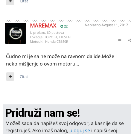
Citat
MAREMAX
Napisano
Avgust 11, 2017
22
U prolazu, 80 postova
Lokacija:
TOPOLA, LIESTAL
Motocikl:
Honda CB650R
Čudno mi je sa ne može na ravnom da ide.Može i
neko mišljenje o ovom motoru...
Citat
Pridruži nam se!
Možeš sada da napišeš svoj odgovor, a kasnije da se
registruješ. Ako imaš nalog,
uloguj se
i napiši svoj