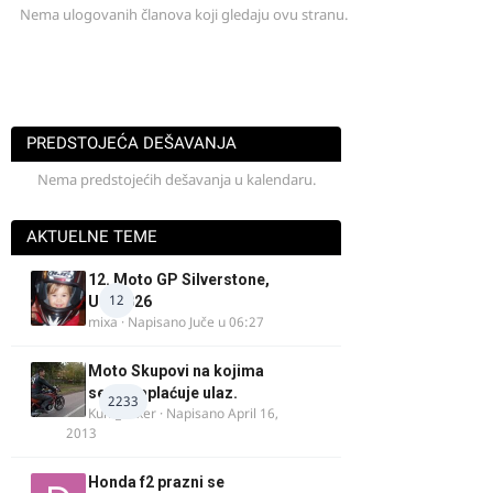
Nema ulogovanih članova koji gledaju ovu stranu.
PREDSTOJEĆA DEŠAVANJA
Nema predstojećih dešavanja u kalendaru.
AKTUELNE TEME
12. Moto GP Silverstone,
12
UK, 2026
mixa
· Napisano
Juče u 06:27
Moto Skupovi na kojima
se ne naplaćuje ulaz.
2233
Kum_Mixer
· Napisano
April 16,
2013
Honda f2 prazni se