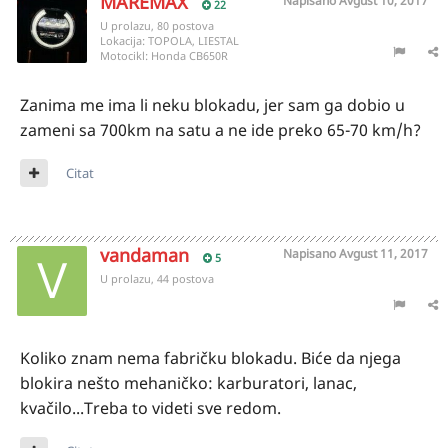
MAREMAX
Napisano
Avgust 10, 2017
22
U prolazu, 80 postova
Lokacija:
TOPOLA, LIESTAL
Motocikl:
Honda CB650R
Zanima me ima li neku blokadu, jer sam ga dobio u
zameni sa 700km na satu a ne ide preko 65-70 km/h?
Citat
vandaman
Napisano
Avgust 11, 2017
5
U prolazu, 44 postova
Koliko znam nema fabričku blokadu. Biće da njega
blokira nešto mehaničko: karburatori, lanac,
kvačilo...Treba to videti sve redom.