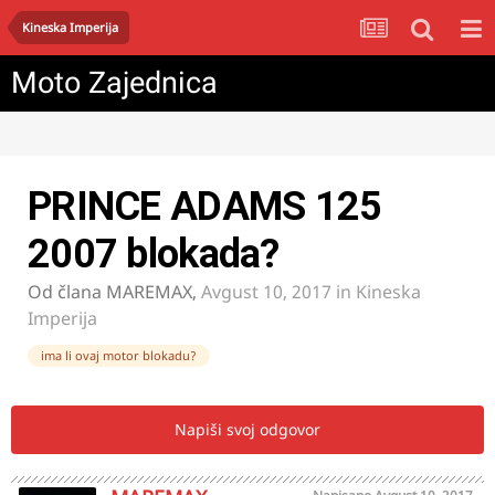
Kineska Imperija
Moto Zajednica
PRINCE ADAMS 125
2007 blokada?
Od člana
MAREMAX
,
Avgust 10, 2017
in
Kineska
Imperija
ima li ovaj motor blokadu?
Napiši svoj odgovor