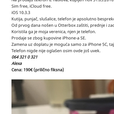
Sim free, iCloud free.
iOS 10.3.3
Kutija, punjač, slušalice, telefon je apsolutno besprek
Od prvog dana nošen u Otterbox zaštiti, prednje i zadn
Koristila ga je moja verenica, njen je telefon.
Prodaje se zbog kupovine iPhone-a SE.
Zamena uz doplatu je moguća samo za iPhone 5C, taj
Telefon nigde nije oglašen osim ovde još uvek.
064 321 0 321
Alexa
Cena: 190€ (prilično fiksna)