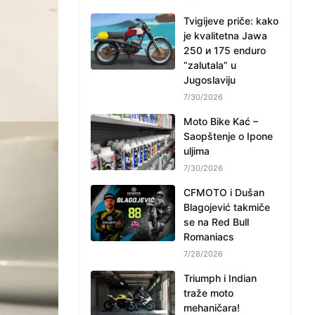
Tvigijeve priče: kako
je kvalitetna Jawa
250 и 175 enduro
“zalutala” u
Jugoslaviju
7/30/2026
Moto Bike Kać –
Saopštenje o Ipone
uljima
7/30/2026
CFMOTO i Dušan
Blagojević takmiče
se na Red Bull
Romaniacs
7/28/2026
Triumph i Indian
traže moto
mehaničara!