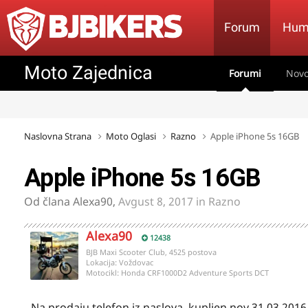
Forum
Hum
Moto Zajednica
Forumi
Novo
Naslovna Strana
Moto Oglasi
Razno
Apple iPhone 5s 16GB
Apple iPhone 5s 16GB
Od člana
Alexa90
,
Avgust 8, 2017
in
Razno
Alexa90
12438
BJB Maxi Scooter Club, 4525 postova
Lokacija:
Voždovac
Motocikl:
Honda CRF1000D2 Adventure Sports DCT
Na prodaju telefon iz naslova, kupljen nov 31.03.2016