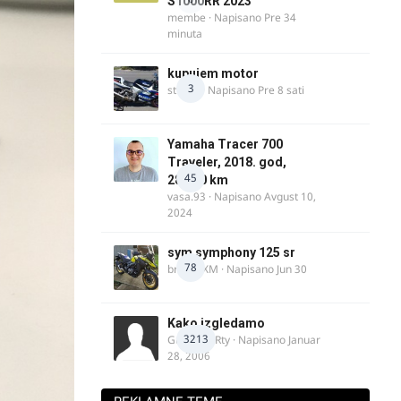
S1000RR 2023
membe
· Napisano
Pre 34
minuta
kupujem motor
3
strugo
· Napisano
Pre 8 sati
Yamaha Tracer 700
Traveler, 2018. god,
45
28.100 km
vasa.93
· Napisano
Avgust 10,
2024
sym symphony 125 sr
78
brankoXM
· Napisano
Jun 30
Kako izgledamo
3213
Guest diRRty · Napisano
Januar
28, 2006