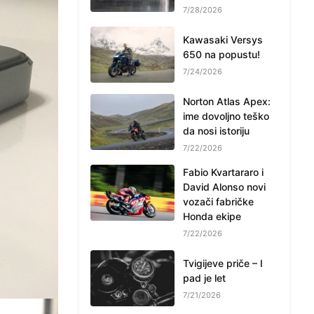
7/28/2026
Kawasaki Versys
650 na popustu!
7/24/2026
Norton Atlas Apex:
ime dovoljno teško
da nosi istoriju
7/22/2026
Fabio Kvartararo i
David Alonso novi
vozači fabričke
Honda ekipe
7/22/2026
Tvigijeve priče – I
pad je let
7/21/2026