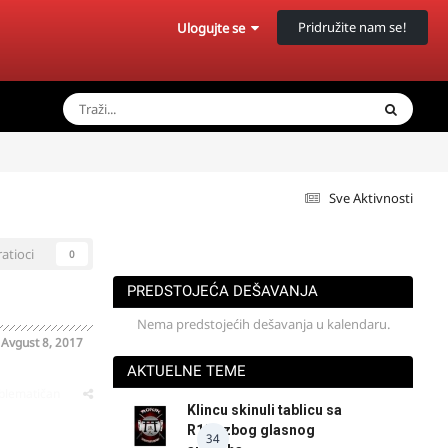
Pridružite nam se!
Ulogujte se
Sve Aktivnosti
ratioci
0
PREDSTOJEĆA DEŠAVANJA
Nema predstojećih dešavanja u kalendaru.
o
Avgust 8, 2017
AKTUELNE TEME
oblematičan
Klincu skinuli tablicu sa
R125 zbog glasnog
34