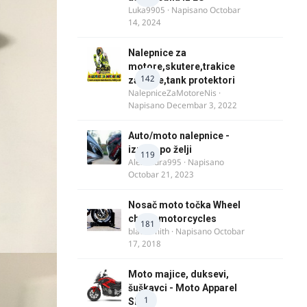
Luka9905
· Napisano
Octobar
14, 2024
Nalepnice za
motore,skutere,trakice
142
za felne,tank protektori
NalepniceZaMotoreNis
·
Napisano
Decembar 3, 2022
Auto/moto nalepnice -
izrada po želji
119
Alexandra995
· Napisano
Octobar 21, 2023
Nosač moto točka Wheel
chock motorcycles
181
blacksmith
· Napisano
Octobar
17, 2018
Moto majice, duksevi,
šuškavci - Moto Apparel
1
SRB