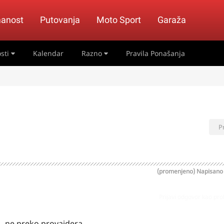
anost
Putovanja
Moto Sport
Garaža
sti
Kalendar
Razno
Pravila Ponašanja
P
(promenjeno)
Napisan
Prijavi odgovor kao pr
., ne preko provajdera.