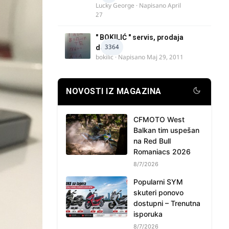
Lucky George
· Napisano
April
27
" BOKILIĆ " servis, prodaja
3364
delova
bokilic
· Napisano
Maj 29, 2011
NOVOSTI IZ MAGAZINA
CFMOTO West
Balkan tim uspešan
na Red Bull
Romaniacs 2026
8/7/2026
Popularni SYM
skuteri ponovo
dostupni – Trenutna
isporuka
8/7/2026