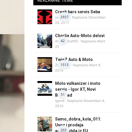
REKLAMNE TEME
Crash bars servis Seba
2937
seba011
· Napisano
Decembar
20, 2011
Charlie Auto-Moto delovi
42
Alexandra995
· Napisano
Mart
25
TwinZ Auto & Moto
1513
Zeljkamp
· Napisano
Mart 9,
2018
Moto vulkanizer i moto
servis - Igor XT, Novi
51
Beograd
igorxt
· Napisano
Novembar 4,
2010
Samo_dobra_kola_011:
Uvoz i prodaja
203
automobila iz EU