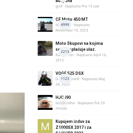
auspuha
grof
· Napisano
Pre 13 sati
CF Moto 450 MT
4999
NIKOLA 1
· Napisano
Novembar 10, 2023
Moto Skupovi na kojima
se ne naplaćuje ulaz.
2213
Kum_Mixer
· Napisano
April 16,
2013
VOGE 525 DSX
1123
DraganBenelli
· Napisano
Maj
28, 2023
HJC i90
0
bobi_krofna
· Napisano
Pre 29
minuta
Kupujem izduv za
Z1000SX 2017 i za
0