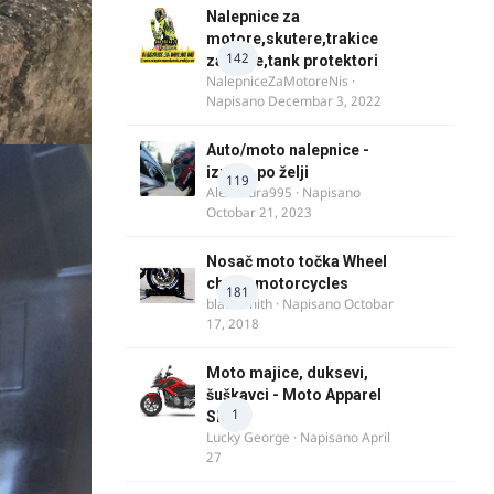
Nalepnice za
motore,skutere,trakice
142
za felne,tank protektori
NalepniceZaMotoreNis
·
Napisano
Decembar 3, 2022
Auto/moto nalepnice -
izrada po želji
119
Alexandra995
· Napisano
Octobar 21, 2023
Nosač moto točka Wheel
chock motorcycles
181
blacksmith
· Napisano
Octobar
17, 2018
Moto majice, duksevi,
šuškavci - Moto Apparel
1
SRB
Lucky George
· Napisano
April
27