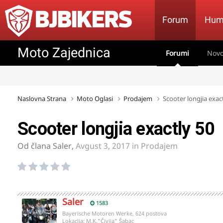
Forum
Hum
Moto Zajednica
Forumi
Novo
Naslovna Strana
Moto Oglasi
Prodajem
Scooter longjia exac
Scooter longjia exactly 50
Od člana
Saler
,
Avgust 3, 2017
in
Prodajem
Saler
1583
Bayerische Motoren Werke, 624 postova
Lokacija:
M.K."Čivija" Šabac