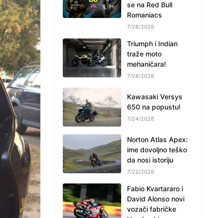
se na Red Bull
Romaniacs
7/28/2026
Triumph i Indian
traže moto
mehaničara!
7/28/2026
Kawasaki Versys
650 na popustu!
7/24/2026
Norton Atlas Apex:
ime dovoljno teško
da nosi istoriju
7/22/2026
Fabio Kvartararo i
David Alonso novi
vozači fabričke