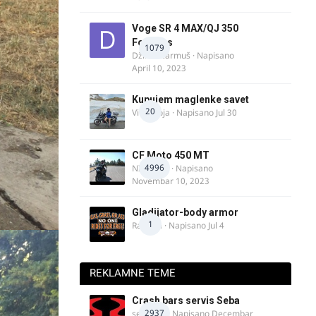
Voge SR 4 MAX/QJ 350
Fortress
1079
Džim Džarmuš
· Napisano
April 10, 2023
Kupujem maglenke savet
20
Vitez Koja
· Napisano
Jul 30
CF Moto 450 MT
4996
NIKOLA 1
· Napisano
Novembar 10, 2023
Gladijator-body armor
1
Rale-Ča
· Napisano
Jul 4
REKLAMNE TEME
Crash bars servis Seba
2937
seba011
· Napisano
Decembar