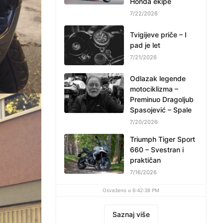
Honda ekipe
7/22/2026
Tvigijeve priče – I
pad je let
7/21/2026
Odlazak legende
motociklizma –
Preminuo Dragoljub
Spasojević – Spale
7/20/2026
Triumph Tiger Sport
660 – Svestran i
praktičan
7/16/2026
Osveženo u 6:42:38 PM
Saznaj više