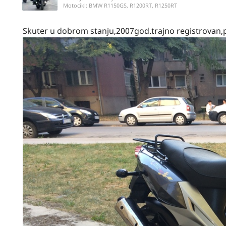
Motocikl:
BMW R1150GS, R1200RT, R1250RT
Skuter u dobrom stanju,2007god.trajno registrovan,p