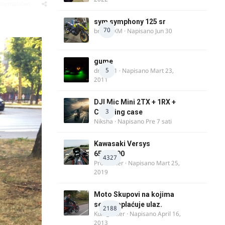
oblematičan
sym symphony 125 sr
70
brankoXM
· Napisano
Jun 30
gume
5
dragan1
· Napisano
Mart 23,
2011
DJI Mic Mini 2TX + 1RX +
3
Charging case
Niksha
· Napisano
Pre 7 sati
Kawasaki Versys
650/1000
4327
ProMaster
· Napisano
Mart 25,
2019
Moto Skupovi na kojima
se ne naplaćuje ulaz.
2188
Kum_Mixer
· Napisano
April 16,
2013