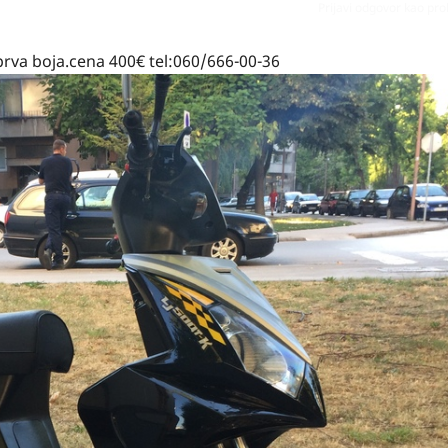
Prijavi odgovor kao pr
rva boja.cena 400€ tel:060/666-00-36