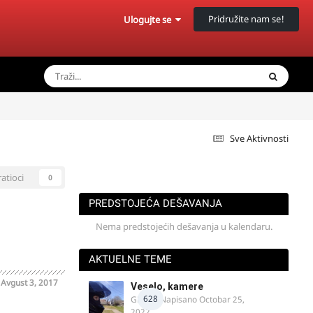
Pridružite nam se!
Ulogujte se
Sve Aktivnosti
ratioci
0
PREDSTOJEĆA DEŠAVANJA
Nema predstojećih dešavanja u kalendaru.
AKTUELNE TEME
o
Avgust 3, 2017
Veselo, kamere
628
GR 46
· Napisano
Octobar 25,
2022