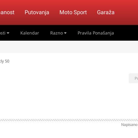
anost
Putovanja
Moto Sport
Garaža
sti
Kalendar
Razno
Pravila Ponašanja
tly 50
P
Napisan