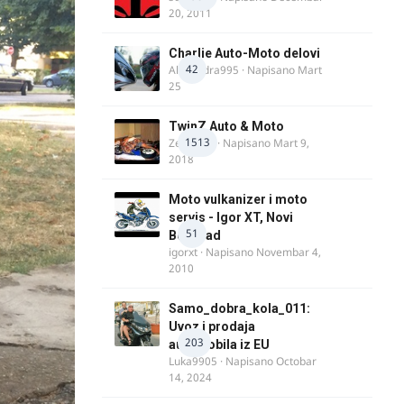
20, 2011
Charlie Auto-Moto delovi
42
Alexandra995
· Napisano
Mart
25
TwinZ Auto & Moto
1513
Zeljkamp
· Napisano
Mart 9,
2018
Moto vulkanizer i moto
servis - Igor XT, Novi
51
Beograd
igorxt
· Napisano
Novembar 4,
2010
Samo_dobra_kola_011:
Uvoz i prodaja
203
automobila iz EU
Luka9905
· Napisano
Octobar
14, 2024