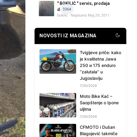
" BOKILIĆ " servis, prodaja
3364
delova
bokilic
· Napisano
Maj 29, 2011
NOVOSTI IZ MAGAZINA
Tvigijeve priče: kako
je kvalitetna Jawa
250 и 175 enduro
“zalutala” u
Jugoslaviju
7/30/2026
Moto Bike Kać –
Saopštenje o Ipone
uljima
7/30/2026
CFMOTO i Dušan
Blagojević takmiče