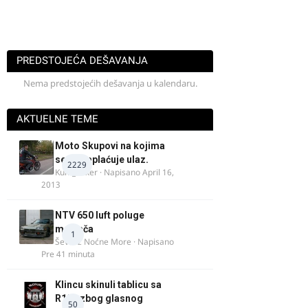
PREDSTOJEĆA DEŠAVANJA
Nema predstojećih dešavanja u kalendaru.
AKTUELNE TEME
Moto Skupovi na kojima
se ne naplaćuje ulaz.
2229
Kum_Mixer
· Napisano
April 16,
2013
NTV 650 luft poluge
menjača
1
Ševa iz Noćne More
· Napisano
Pre 41 minuta
Klincu skinuli tablicu sa
R125 zbog glasnog
50