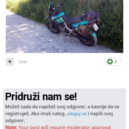
Citat
2
Pridruži nam se!
Možeš sada da napišeš svoj odgovor, a kasnije da se
registruješ. Ako imaš nalog,
uloguj se
i napiši svoj
odgovor.
Note:
Your post will require moderator approval