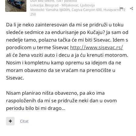
Duh Bez Sekire, 1041 postova
Lokacija:
Beograd - Miljakovac, Ljubovija
Motocikl:
Yamaha XJ600N, Cagiva Canyon 600, Husqvarna TE
250
Da li je neko zainteresovan da mi se pridruži u toku
sledeće sedmice za endurisanje po Kučaju? Ja sam od
nedelje tamo, polazna tačka će mi biti Sisevac. Idem s
porodicom u terme Sisevac
http://www.sisevac.rs/
ali će žena voziti auto i decu a ja ću krenuti motorom.
Nosim i kompletnu kamp opremu sa idejom da ne
moram obavezno da se vraćam na prenoćište u
Sisevac.
Nisam planirao ništa obavezno, pa ako ima
raspoloženih da mi se pridruže neki dan u ovom
periodu bilo bi mi drago...
Citat