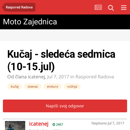
Raspored Radova
Moto Zajednica
Kučaj - sledeća sedmica
(10-15.jul)
Od člana
icatenej
,
Jul 7, 2017
in
Raspored Radova
kučaj
sisevac
enduro
vožnja
Napiši svoj odgovor
icatenej
Napisano
Jul 7, 2017
2467