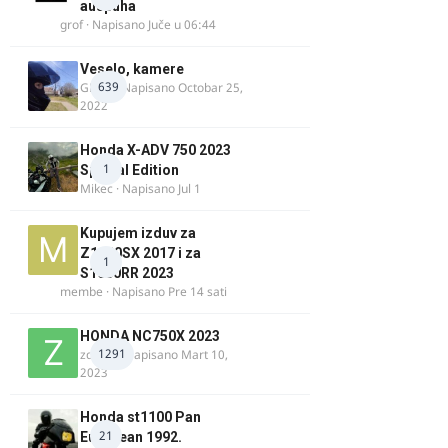
auspuha
grof
· Napisano
Juče u 06:44
Veselo, kamere
639
GR 46
· Napisano
Octobar 25,
2022
Honda X-ADV 750 2023
1
Special Edition
Mikec
· Napisano
Jul 1
Kupujem izduv za
Z1000SX 2017 i za
1
S1000RR 2023
membe
· Napisano
Pre 14 sati
HONDA NC750X 2023
1291
zdelija
· Napisano
Mart 10,
2023
Honda st1100 Pan
21
European 1992.