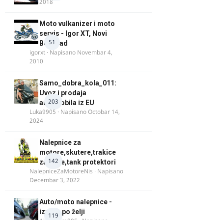
2018
Moto vulkanizer i moto
servis - Igor XT, Novi
51
Beograd
igorxt
· Napisano
Novembar 4,
2010
Samo_dobra_kola_011:
Uvoz i prodaja
203
automobila iz EU
Luka9905
· Napisano
Octobar 14,
2024
Nalepnice za
motore,skutere,trakice
142
za felne,tank protektori
NalepniceZaMotoreNis
· Napisano
Decembar 3, 2022
Auto/moto nalepnice -
izrada po želji
119