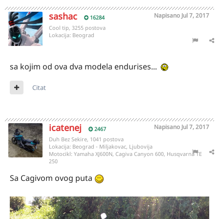
sashac
Napisano
Jul 7, 2017
16284
Cool tip, 3255 postova
Lokacija:
Beograd
sa kojim od ova dva modela endurises...
Citat
icatenej
Napisano
Jul 7, 2017
2467
Duh Bez Sekire, 1041 postova
Lokacija:
Beograd - Miljakovac, Ljubovija
Motocikl:
Yamaha XJ600N, Cagiva Canyon 600, Husqvarna TE
250
Sa Cagivom ovog puta