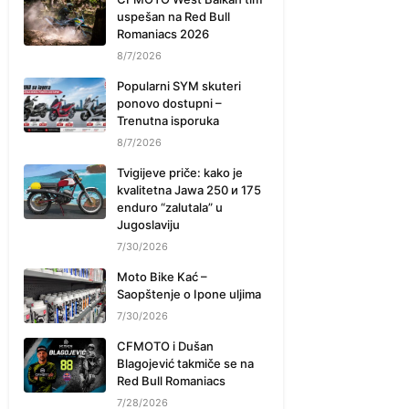
uspešan na Red Bull
Romaniacs 2026
8/7/2026
Popularni SYM skuteri
ponovo dostupni –
Trenutna isporuka
8/7/2026
Tvigijeve priče: kako je
kvalitetna Jawa 250 и 175
enduro “zalutala” u
Jugoslaviju
7/30/2026
Moto Bike Kać –
Saopštenje o Ipone uljima
7/30/2026
CFMOTO i Dušan
Blagojević takmiče se na
Red Bull Romaniacs
7/28/2026