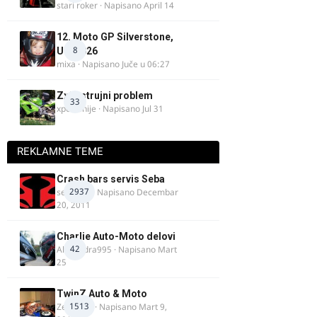
stari roker
· Napisano
April 14
12. Moto GP Silverstone,
8
UK, 2026
mixa
· Napisano
Juče u 06:27
Zx9r strujni problem
33
xpetronije
· Napisano
Jul 31
REKLAMNE TEME
Crash bars servis Seba
2937
seba011
· Napisano
Decembar
20, 2011
Charlie Auto-Moto delovi
42
Alexandra995
· Napisano
Mart
25
TwinZ Auto & Moto
1513
Zeljkamp
· Napisano
Mart 9,