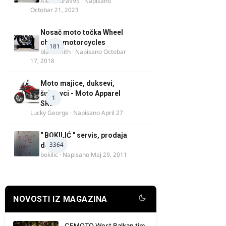
Alexandra995
· Napisano
Octobar 21, 2023
Nosač moto točka Wheel
chock motorcycles
181
blacksmith
· Napisano
Octobar
17, 2018
Moto majice, duksevi,
šuškavci - Moto Apparel
1
SRB
Lucky George
· Napisano
April 27
" BOKILIĆ " servis, prodaja
3364
delova
bokilic
· Napisano
Maj 29, 2011
NOVOSTI IZ MAGAZINA
CFMOTO West Balkan tim