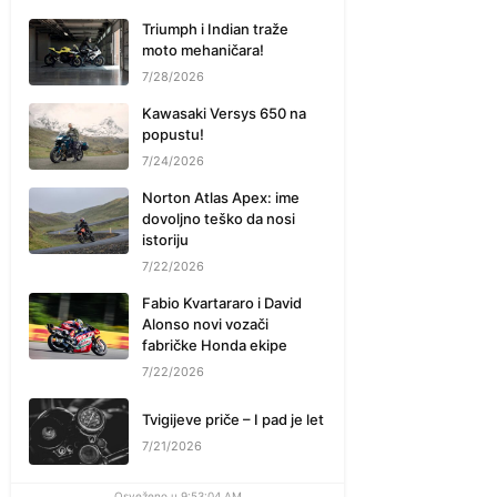
Triumph i Indian traže
moto mehaničara!
7/28/2026
Kawasaki Versys 650 na
popustu!
7/24/2026
Norton Atlas Apex: ime
dovoljno teško da nosi
istoriju
7/22/2026
Fabio Kvartararo i David
Alonso novi vozači
fabričke Honda ekipe
7/22/2026
Tvigijeve priče – I pad je let
7/21/2026
Osveženo u 9:53:04 AM