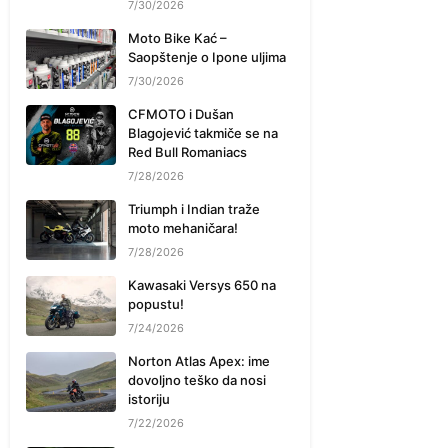
7/30/2026
Moto Bike Kać –
Saopštenje o Ipone uljima
7/30/2026
CFMOTO i Dušan
Blagojević takmiče se na
Red Bull Romaniacs
7/28/2026
Triumph i Indian traže
moto mehaničara!
7/28/2026
Kawasaki Versys 650 na
popustu!
7/24/2026
Norton Atlas Apex: ime
dovoljno teško da nosi
istoriju
7/22/2026