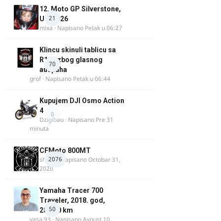
12. Moto GP Silverstone,
21
UK, 2026
mixa
· Napisano
Petak u 06:27
Klincu skinuli tablicu sa
R125 zbog glasnog
70
auspuha
grof
· Napisano
Petak u 06:44
Kupujem DJI Osmo Action
4
0
Dzigibau
· Napisano
Pre 31
minuta
CFMoto 800MT
2076
shlem
· Napisano
Octobar 31,
2020
Yamaha Tracer 700
Traveler, 2018. god,
50
28.100 km
vasa.93
· Napisano
Avgust 10,