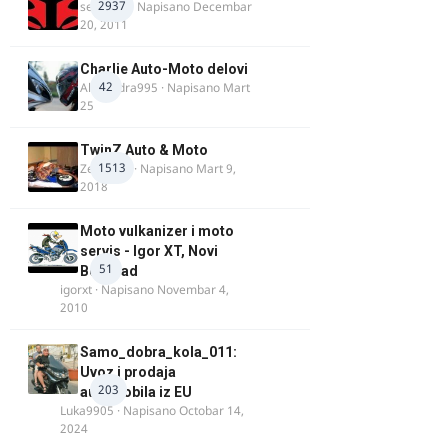
2937
seba011
· Napisano
Decembar
20, 2011
Charlie Auto-Moto delovi
42
Alexandra995
· Napisano
Mart
25
TwinZ Auto & Moto
1513
Zeljkamp
· Napisano
Mart 9,
2018
Moto vulkanizer i moto
servis - Igor XT, Novi
51
Beograd
igorxt
· Napisano
Novembar 4,
2010
Samo_dobra_kola_011:
Uvoz i prodaja
203
automobila iz EU
Luka9905
· Napisano
Octobar 14,
2024