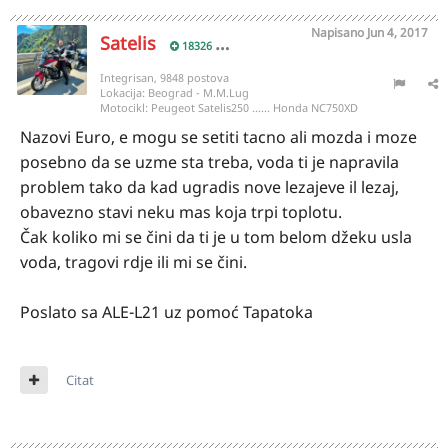
Napisano
Jun 4, 2017
Satelis
18326
Integrisan, 9848 postova
Lokacija:
Beograd - M.M.Lug
Motocikl:
Peugeot Satelis250 ...... Honda NC750XD
Nazovi Euro, e mogu se setiti tacno ali mozda i moze
posebno da se uzme sta treba, voda ti je napravila
problem tako da kad ugradis nove lezajeve il lezaj,
obavezno stavi neku mas koja trpi toplotu.
Čak koliko mi se čini da ti je u tom belom džeku usla
voda, tragovi rdje ili mi se čini.
Poslato sa ALE-L21 uz pomoć Tapatoka
Citat