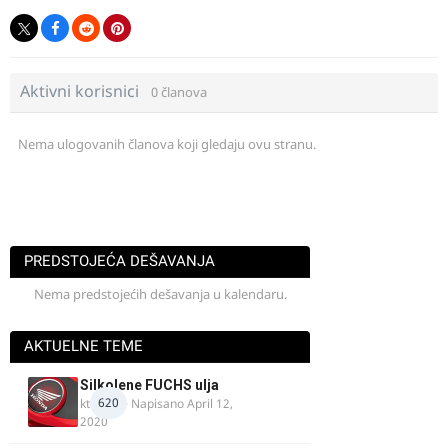
Aktivni korisnici
0 članova
Nema ulogovanih članova koji gledaju ovu stranu.
PREDSTOJEĆA DEŠAVANJA
Nema predstojećih dešavanja u kalendaru.
AKTUELNE TEME
Silkolene FUCHS ulja
620
ktm600
· Napisano
April 12,
2020