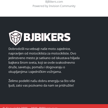
BJBikers.com
Powered by Invision Community
Dobrodošli na vebsajt naše moto zajednice,
napravljen od motociklista za motocikliste. Ovo
jedinstveno mesto je satkano od iskustava hiljada
bajkera širom sveta, koji se ovde svakodnevno
druže, savetuju, pomažu i dogovaraju o
okupljanjima i zajedničkim vožnjama.
Želimo podeliti našu dobru energiju sa što više
ljudi, zato vas pozivamo da nam se pridružite!