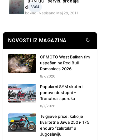
" BOKILIĆ " servis, prodaja
3364
delova
bokilic
· Napisano
Maj 29, 2011
NOVOSTI IZ MAGAZINA
CFMOTO West Balkan tim
uspešan na Red Bull
Romaniacs 2026
8/7/2026
Popularni SYM skuteri
ponovo dostupni –
Trenutna isporuka
8/7/2026
Tvigijeve priče: kako je
kvalitetna Jawa 250 и 175
enduro “zalutala” u
Jugoslaviju