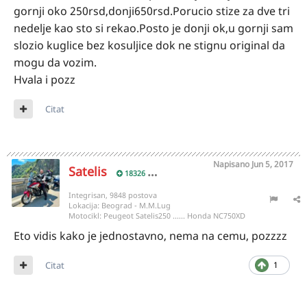
gornji oko 250rsd,donji650rsd.Porucio stize za dve tri
nedelje kao sto si rekao.Posto je donji ok,u gornji sam
slozio kuglice bez kosuljice dok ne stignu original da
mogu da vozim.
Hvala i pozz
Citat
Napisano
Jun 5, 2017
Satelis
18326
Integrisan, 9848 postova
Lokacija:
Beograd - M.M.Lug
Motocikl:
Peugeot Satelis250 ...... Honda NC750XD
Eto vidis kako je jednostavno, nema na cemu, pozzzz
Citat
1