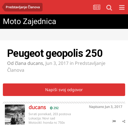
Predstavljanje Članova
Moto Zajednica
Peugeot geopolis 250
Od člana
ducans
,
Jun 3, 2017
in
Predstavljanje
Članova
Napiši svoj odgovor
ducans
Napisano
Jun 3, 2017
292
Svrati ponekad, 203 postova
Lokacija:
Novi sad
Motocikl:
honda nc 750x