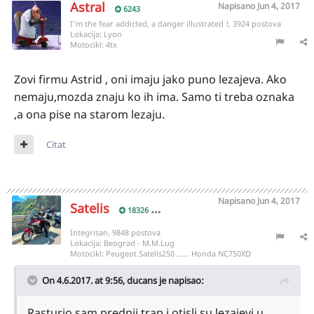
Astral
Napisano
Jun 4, 2017
6243
I'm the fear addicted, a danger illustrated !, 3924 postova
Lokacija:
Lyon
Motocikl:
4tx
Zovi firmu Astrid , oni imaju jako puno lezajeva. Ako
nemaju,mozda znaju ko ih ima. Samo ti treba oznaka
,a ona pise na starom lezaju.
Citat
Napisano
Jun 4, 2017
Satelis
18326
Integrisan, 9848 postova
Lokacija:
Beograd - M.M.Lug
Motocikl:
Peugeot Satelis250 ...... Honda NC750XD
On 4.6.2017. at 9:56,
ducans
je napisao:
Rasturio sam prednji trap i otisli su lezajevi u