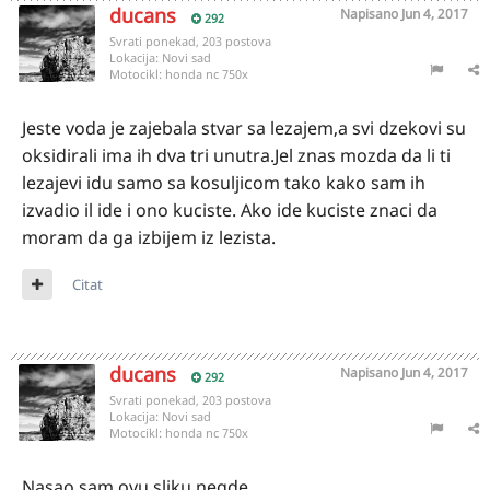
ducans
Napisano
Jun 4, 2017
292
Svrati ponekad, 203 postova
Lokacija:
Novi sad
Motocikl:
honda nc 750x
Jeste voda je zajebala stvar sa lezajem,a svi dzekovi su
oksidirali ima ih dva tri unutra.Jel znas mozda da li ti
lezajevi idu samo sa kosuljicom tako kako sam ih
izvadio il ide i ono kuciste. Ako ide kuciste znaci da
moram da ga izbijem iz lezista.
Citat
ducans
Napisano
Jun 4, 2017
292
Svrati ponekad, 203 postova
Lokacija:
Novi sad
Motocikl:
honda nc 750x
Nasao sam ovu sliku negde