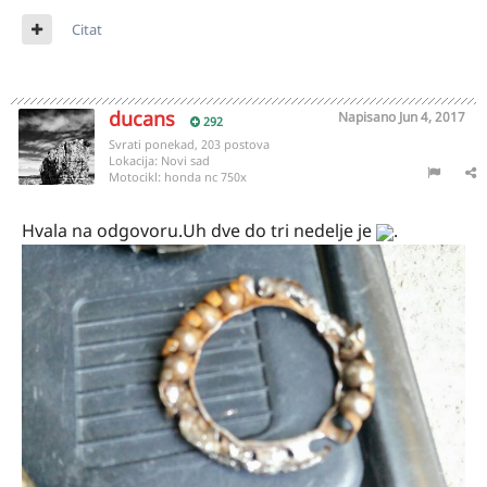
Citat
ducans
Napisano
Jun 4, 2017
292
Svrati ponekad, 203 postova
Lokacija:
Novi sad
Motocikl:
honda nc 750x
Hvala na odgovoru.Uh dve do tri nedelje je
.