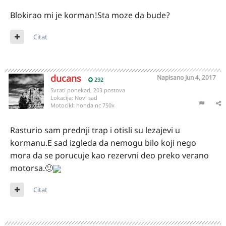
Blokirao mi je korman!Sta moze da bude?
Citat
ducans
Napisano
Jun 4, 2017
292
Svrati ponekad, 203 postova
Lokacija:
Novi sad
Motocikl:
honda nc 750x
Rasturio sam prednji trap i otisli su lezajevi u
kormanu.E sad izgleda da nemogu bilo koji nego
mora da se porucuje kao rezervni deo preko verano
motorsa.🙂
Citat