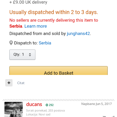
Citat
ducans
Napisano
Jun 5, 2017
292
Svrati ponekad, 203 postova
Lokacija:
Novi sad