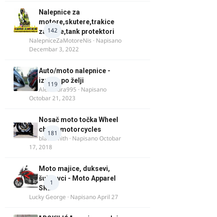
Nalepnice za
motore,skutere,trakice
142
za felne,tank protektori
NalepniceZaMotoreNis
· Napisano
Decembar 3, 2022
Auto/moto nalepnice -
izrada po želji
119
Alexandra995
· Napisano
Octobar 21, 2023
Nosač moto točka Wheel
chock motorcycles
181
blacksmith
· Napisano
Octobar
17, 2018
Moto majice, duksevi,
šuškavci - Moto Apparel
1
SRB
Lucky George
· Napisano
April 27