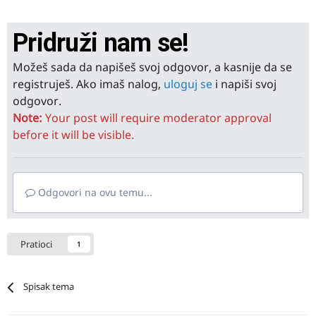
Pridruži nam se!
Možeš sada da napišeš svoj odgovor, a kasnije da se
registruješ. Ako imaš nalog,
uloguj se
i napiši svoj
odgovor.
Note:
Your post will require moderator approval
before it will be visible.
Odgovori na ovu temu...
Pratioci
1
Spisak tema