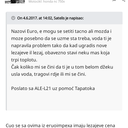
Motocikl:
honda nc 750x
On 4.6.2017. at 14:02,
Satelis
je napisao:
Nazovi Euro, e mogu se setiti tacno ali mozda i
moze posebno da se uzme sta treba, voda ti je
napravila problem tako da kad ugradis nove
lezajeve il lezaj, obavezno stavi neku mas koja
trpi toplotu.
Čak koliko mi se čini da ti je u tom belom džeku
usla voda, tragovi rdje ili mi se čini.
Poslato sa ALE-L21 uz pomoć Tapatoka
Cuo se sa ovima iz eruoimpexa imaju lezajeve cena