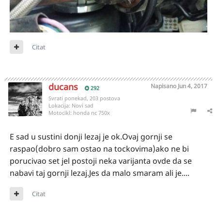
Citat
ducans
Napisano
Jun 4, 2017
292
Svrati ponekad, 203 postova
Lokacija:
Novi sad
Motocikl:
honda nc 750x
E sad u sustini donji lezaj je ok.Ovaj gornji se
raspao(dobro sam ostao na tockovima)ako ne bi
porucivao set jel postoji neka varijanta ovde da se
nabavi taj gornji lezaj.Jes da malo smaram ali je....
Citat