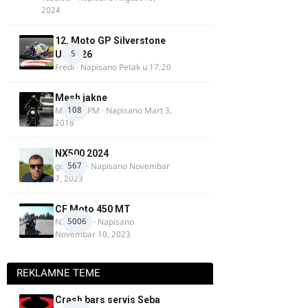
2024
12. Moto GP Silverstone
5
UK 2026
Fredi
· Napisano
Petak u 17:20
Mesh jakne
108
MostarRPM
· Napisano
Mart 3,
2018
NX500 2024
567
godovic
· Napisano
Novembar
7, 2023
CF Moto 450 MT
5006
NIKOLA 1
· Napisano
Novembar 10, 2023
REKLAMNE TEME
Crash bars servis Seba