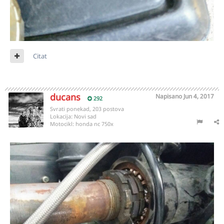
Citat
ducans
Napisano
Jun 4, 2017
292
Svrati ponekad, 203 postova
Lokacija:
Novi sad
Motocikl:
honda nc 750x