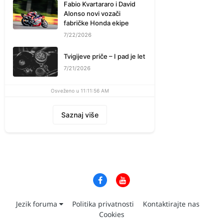
Fabio Kvartararo i David
Alonso novi vozači
fabričke Honda ekipe
7/22/2026
Tvigijeve priče – I pad je let
7/21/2026
Osveženo u 11:11:56 AM
Saznaj više
Jezik foruma
Politika privatnosti
Kontaktirajte nas
Cookies