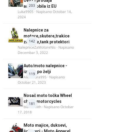
Uvoz i prodaja
203
automobila iz EU
Luka9905
· Napisano
Octobar 14,
2024
Nalepnice za
motore,skutere,trakice
142
za felne,tank protektori
NalepniceZaMotoreNis
· Napisano
Decembar 3, 2022
Auto/moto nalepnice -
izrada po želji
119
Alexandra995
· Napisano
Octobar 21, 2023
Nosač moto točka Wheel
chock motorcycles
181
blacksmith
· Napisano
Octobar
17, 2018
Moto majice, duksevi,
šuškavci - Moto Apparel