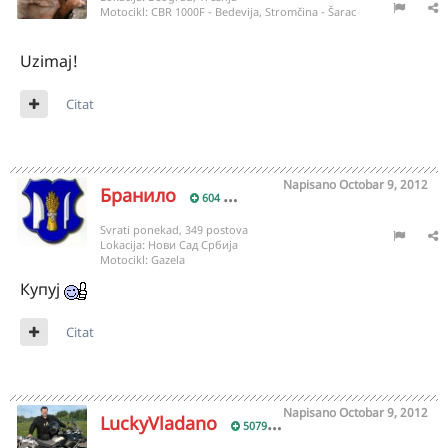
Motocikl:
CBR 1000F - Bedevija, Stromčina - Šarac
Uzimaj!
Citat
Napisano
Octobar 9, 2012
Бранило
604
Svrati ponekad, 349 postova
Lokacija:
Нови Сад Србија
Motocikl:
Gazela
Купуј
Citat
Napisano
Octobar 9, 2012
LuckyVladano
5079