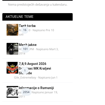
Nema predstojećih dešavanja u kalendaru.
AKTUELNE TEME
Tank torba
16
Rider000
· Napisano
Pre 10
sati
Mesh jakne
101
MostarRPM
· Napisano
Mart 3,
2018
7,8,9.Avgust 2026
Svilajnac MK Kraljevi
1
Slobode
Gile_Extremeboy
· Napisano
Jun 1
Informacije o Rumuniji
2054
quasaar
· Napisano
Januar 19,
2011