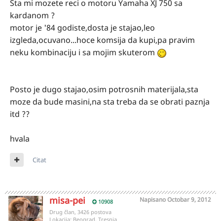
Sta mi mozete reci o motoru Yamaha XJ 750 sa
kardanom ?
motor je '84 godiste,dosta je stajao,leo
izgleda,ocuvano...hoce komsija da kupi,pa pravim
neku kombinaciju i sa mojim skuterom
Posto je dugo stajao,osim potrosnih materijala,sta
moze da bude masini,na sta treba da se obrati paznja
itd ??
hvala
Citat
misa-pei
Napisano
Octobar 9, 2012
10908
Drug član, 3426 postova
Lokacija:
Beograd, Tresnja