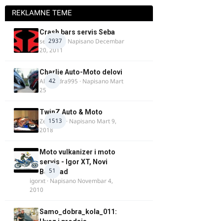
REKLAMNE TEME
Crash bars servis Seba
2937
seba011
· Napisano
Decembar
20, 2011
Charlie Auto-Moto delovi
42
Alexandra995
· Napisano
Mart
25
TwinZ Auto & Moto
1513
Zeljkamp
· Napisano
Mart 9,
2018
Moto vulkanizer i moto
servis - Igor XT, Novi
51
Beograd
igorxt
· Napisano
Novembar 4,
2010
Samo_dobra_kola_011: