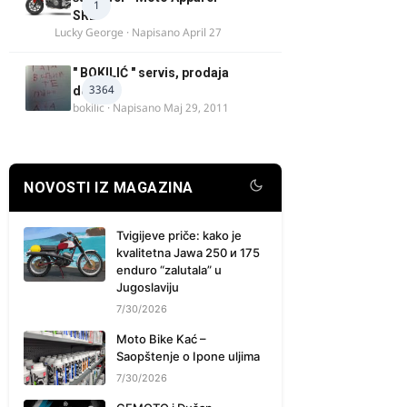
1
SRB
Lucky George
· Napisano
April 27
" BOKILIĆ " servis, prodaja
3364
delova
bokilic
· Napisano
Maj 29, 2011
NOVOSTI IZ MAGAZINA
Tvigijeve priče: kako je
kvalitetna Jawa 250 и 175
enduro “zalutala” u
Jugoslaviju
7/30/2026
Moto Bike Kać –
Saopštenje o Ipone uljima
7/30/2026