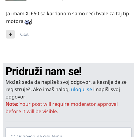
Ja imam XJ 650 sa kardanom samo reči hvale za taj tip
motora.
Citat
Pridruži nam se!
Možeš sada da napišeš svoj odgovor, a kasnije da se
registruješ. Ako imaš nalog,
uloguj se
i napiši svoj
odgovor.
Note:
Your post will require moderator approval
before it will be visible.
Odgovori na ovu temu...