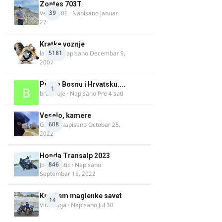
Zontes 703T
39
Verdi350E
· Napisano
Januar
27
Kratke voznje
5181
lalajko
· Napisano
Decembar 9,
2007
Put za Bosnu i Hrvatsku....
1
bradivoje
· Napisano
Pre 4 sati
Veselo, kamere
608
GR 46
· Napisano
Octobar 25,
2022
Honda Transalp 2023
846
Jovan Ristic
· Napisano
Septembar 15, 2022
Kupujem maglenke savet
14
Vitez Koja
· Napisano
Jul 30