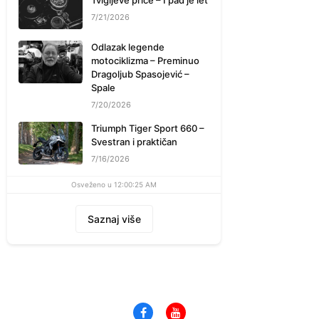
7/21/2026
Odlazak legende
motociklizma – Preminuo
Dragoljub Spasojević –
Spale
7/20/2026
Triumph Tiger Sport 660 –
Svestran i praktičan
7/16/2026
Osveženo u 12:00:25 AM
Saznaj više