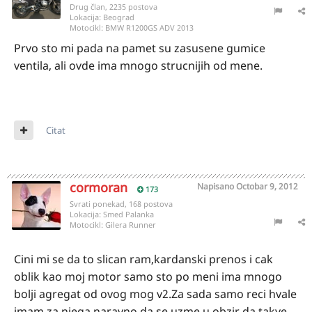
Drug član, 2235 postova
Lokacija:
Beograd
Motocikl:
BMW R1200GS ADV 2013
Prvo sto mi pada na pamet su zasusene gumice
ventila, ali ovde ima mnogo strucnijih od mene.
Citat
cormoran
Napisano
Octobar 9, 2012
173
Svrati ponekad, 168 postova
Lokacija:
Smed Palanka
Motocikl:
Gilera Runner
Cini mi se da to slican ram,kardanski prenos i cak
oblik kao moj motor samo sto po meni ima mnogo
bolji agregat od ovog mog v2.Za sada samo reci hvale
imam za njega,naravno da se uzme u obzir da takve