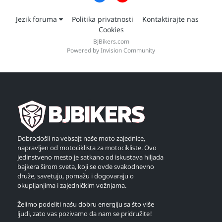
Jezik foruma
Politika privatnosti
Kontaktirajte nas
Cookies
BJBikers.com
Powered by Invision Community
Dobrodošli na vebsajt naše moto zajednice,
napravljen od motociklista za motocikliste. Ovo
jedinstveno mesto je satkano od iskustava hiljada
bajkera širom sveta, koji se ovde svakodnevno
druže, savetuju, pomažu i dogovaraju o
okupljanjima i zajedničkim vožnjama.
Želimo podeliti našu dobru energiju sa što više
ljudi, zato vas pozivamo da nam se pridružite!