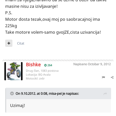
masine nisu za izivljavanje!
P.S.
Motor dosta tezak,ovaj moj po saobracajnoj ima
225kg
Take motore volem-samo gvoJZE,cista uzivancija!
Citat
Bishke
Napisano
Octobar 9, 2012
264
Drug član, 1083 postova
Lokacija:
BG-Avala
Motocikl:
zx6r
On 9.10.2012. at 0:08, misa-pei je napisao:
Uzimaj!