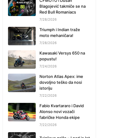
CFMOTO i Dušan
Blagojević takmiče se na
Red Bull Romaniacs
7/28/2026
Triumph i Indian traže
moto mehaničara!
7/28/2026
Kawasaki Versys 650 na
popustu!
7/24/2026
Norton Atlas Apex: ime
dovoljno teško da nosi
istoriju
7/22/2026
Fabio Kvartararo i David
Alonso novi vozači
fabričke Honda ekipe
7/22/2026
Tvigijeve priče – I pad je let