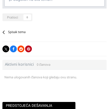
Pratioci
0
Spisak tema
Aktivni korisnici
0 članova
Nema ulogovanih članova koji gledaju ovu stranu.
PREDSTOJEĆA DEŠAVANJA