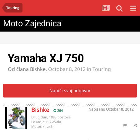
Touring
Moto Zajednica
Yamaha XJ 750
Od člana
Bishke
,
Octobar 8, 2012
in
Touring
Napiši svoj odgovor
Bishke
Napisano
Octobar 8, 2012
264
Drug član, 1083 postova
Lokacija:
BG-Avala
Motocikl:
zx6r