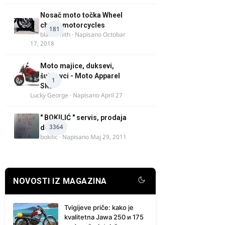
Nosač moto točka Wheel
chock motorcycles
181
blacksmith
· Napisano
Octobar
17, 2018
Moto majice, duksevi,
šuškavci - Moto Apparel
1
SRB
Lucky George
· Napisano
April 27
" BOKILIĆ " servis, prodaja
3364
delova
bokilic
· Napisano
Maj 29, 2011
NOVOSTI IZ MAGAZINA
Tvigijeve priče: kako je
kvalitetna Jawa 250 и 175