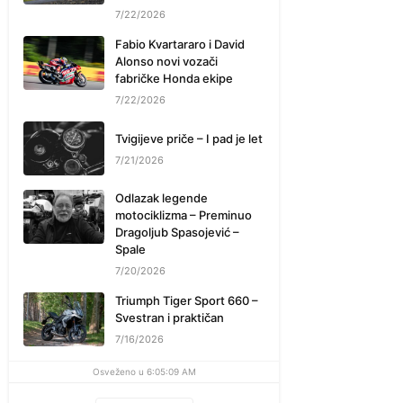
7/22/2026
Fabio Kvartararo i David
Alonso novi vozači
fabričke Honda ekipe
7/22/2026
Tvigijeve priče – I pad je let
7/21/2026
Odlazak legende
motociklizma – Preminuo
Dragoljub Spasojević –
Spale
7/20/2026
Triumph Tiger Sport 660 –
Svestran i praktičan
7/16/2026
Osveženo u 6:05:09 AM