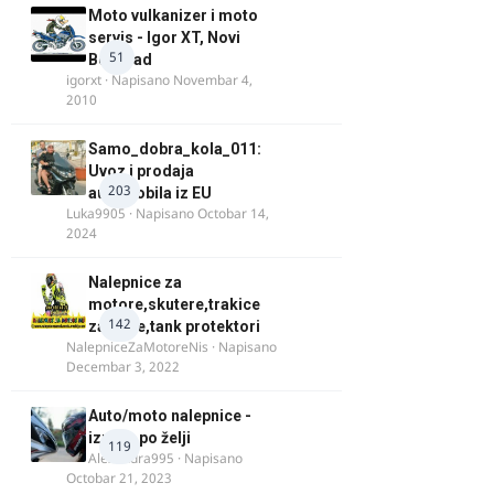
Moto vulkanizer i moto
servis - Igor XT, Novi
51
Beograd
igorxt
· Napisano
Novembar 4,
2010
Samo_dobra_kola_011:
Uvoz i prodaja
203
automobila iz EU
Luka9905
· Napisano
Octobar 14,
2024
Nalepnice za
motore,skutere,trakice
142
za felne,tank protektori
NalepniceZaMotoreNis
· Napisano
Decembar 3, 2022
Auto/moto nalepnice -
izrada po želji
119
Alexandra995
· Napisano
Octobar 21, 2023