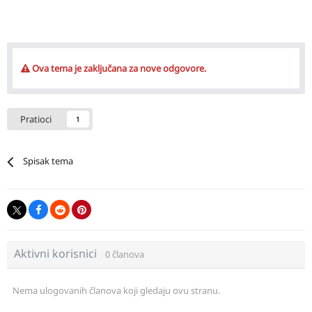
Ova tema je zaključana za nove odgovore.
Pratioci
1
Spisak tema
Aktivni korisnici
0 članova
Nema ulogovanih članova koji gledaju ovu stranu.