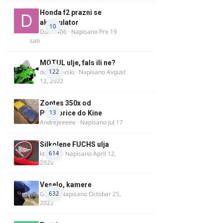
Honda f2 prazni se
akomulator
10
Dule1406
· Napisano
Pre 19
sati
MOTUL ulje, fals ili ne?
122
dalipopovski
· Napisano
Avgust
12, 2022
Zontes 350x od
13
Podgorice do Kine
Andrejeeeee
· Napisano
Jul 17
Silkolene FUCHS ulja
614
ktm600
· Napisano
April 12,
2020
Veselo, kamere
632
GR 46
· Napisano
Octobar 25,
2022