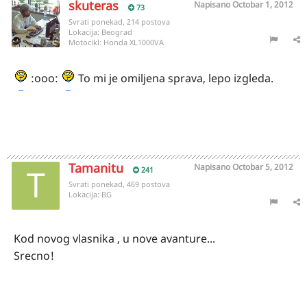
skuteras
Napisano
Octobar 1, 2012
73
Svrati ponekad, 214 postova
Lokacija:
Beograd
Motocikl:
Honda XL1000VA
:ooo:
To mi je omiljena sprava, lepo izgleda.
Tamanitu
Napisano
Octobar 5, 2012
241
Svrati ponekad, 469 postova
Lokacija:
BG
Kod novog vlasnika , u nove avanture...
Srecno!