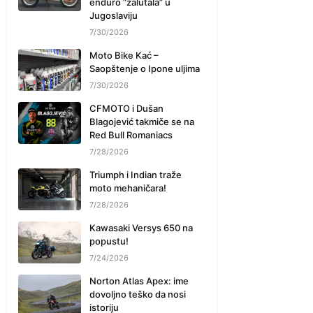
enduro “zalutala” u
Jugoslaviju
7/30/2026
Moto Bike Kać –
Saopštenje o Ipone uljima
7/30/2026
CFMOTO i Dušan
Blagojević takmiče se na
Red Bull Romaniacs
7/28/2026
Triumph i Indian traže
moto mehaničara!
7/28/2026
Kawasaki Versys 650 na
popustu!
7/24/2026
Norton Atlas Apex: ime
dovoljno teško da nosi
istoriju