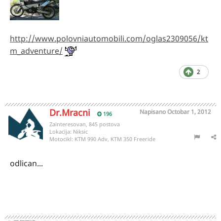
http://www.polovniautomobili.com/oglas2309056/kt
m_adventure/
2
Dr.Mracni
Napisano
Octobar 1, 2012
196
Zainteresovan, 845 postova
Lokacija:
Niksic
Motocikl:
KTM 990 Adv, KTM 350 Freeride
odlican...