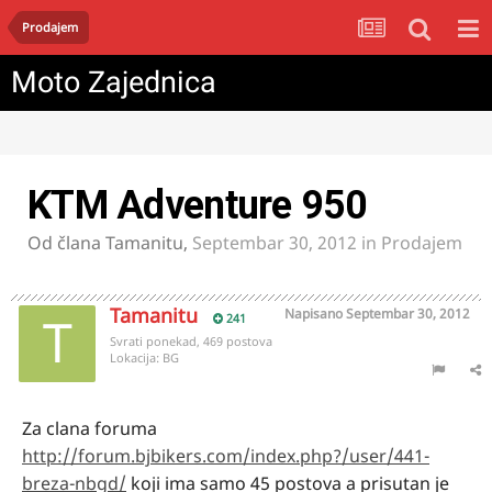
Prodajem
Moto Zajednica
KTM Adventure 950
Od člana
Tamanitu
,
Septembar 30, 2012
in
Prodajem
Tamanitu
Napisano
Septembar 30, 2012
241
Svrati ponekad, 469 postova
Lokacija:
BG
Za clana foruma
http://forum.bjbikers.com/index.php?/user/441-
breza-nbgd/
koji ima samo 45 postova a prisutan je