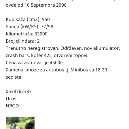
ovde od 16 Septembra 2006.
Kubikaža (cm3): 950
Snaga (kW/KS): 72/98
Kilometraža: 32000
Broj cilindara: 2
Trenutno neregistrovan. Održavan, nov akumulator,
crash bars, kofer 42L, otvoreni topovi.
Cena za ziv novac je 4500e.
Zamena...moze za autobus tj. Minibus sa 18-20
sedista.
0638762387
Uros
NBGD