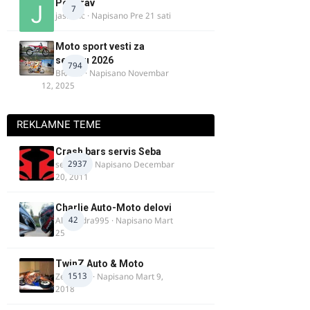
Pozdrav
7
jasminc
· Napisano
Pre 21 sati
Moto sport vesti za
sezonu 2026
794
BRACO
· Napisano
Novembar
12, 2025
REKLAMNE TEME
Crash bars servis Seba
2937
seba011
· Napisano
Decembar
20, 2011
Charlie Auto-Moto delovi
42
Alexandra995
· Napisano
Mart
25
TwinZ Auto & Moto
1513
Zeljkamp
· Napisano
Mart 9,
2018