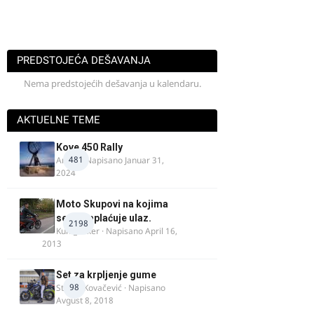
PREDSTOJEĆA DEŠAVANJA
Nema predstojećih dešavanja u kalendaru.
AKTUELNE TEME
Kove 450 Rally
481
AnteK
· Napisano
Januar 31,
2024
Moto Skupovi na kojima
se ne naplaćuje ulaz.
2198
Kum_Mixer
· Napisano
April 16,
2013
Set za krpljenje gume
98
Stefan Kovačević
· Napisano
Avgust 8, 2018