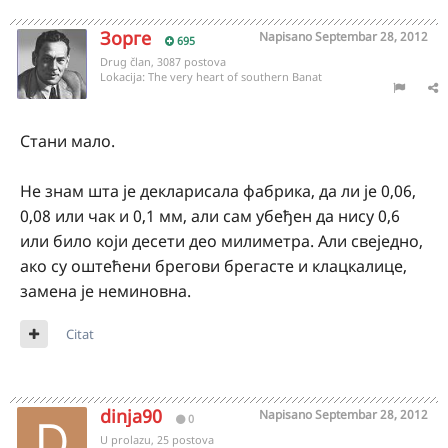
Зорге
Napisano
Septembar 28, 2012
695
Drug član, 3087 postova
Lokacija:
The very heart of southern Banat
Стани мало.
Не знам шта је декларисала фабрика, да ли је 0,06,
0,08 или чак и 0,1 мм, али сам убеђен да нису 0,6
или било који десети део милиметра. Али свеједно,
ако су оштећени брегови брегасте и клацкалице,
замена је неминовна.
Citat
dinja90
Napisano
Septembar 28, 2012
0
U prolazu, 25 postova