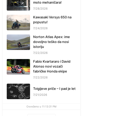
moto mehaničara!
7/28/2026
Kawasaki Versys 650 na
popustu!
7/24/2026
Norton Atlas Apex: ime
dovoljno teško da nosi
istoriju
7/22/2026
Fabio Kvartararo i David
Alonso novi vozači
fabričke Honda ekipe
7/22/2026
Tvigijeve priče – I pad je let
7/21/2026
Osveženo u 11:13:31 PM