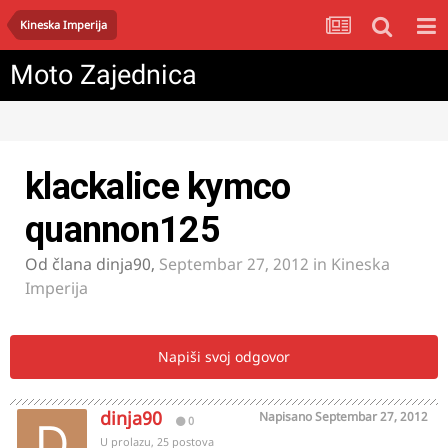
Kineska Imperija
Moto Zajednica
klackalice kymco
quannon125
Od člana
dinja90
,
Septembar 27, 2012
in
Kineska
Imperija
Napiši svoj odgovor
dinja90
Napisano
Septembar 27, 2012
0
U prolazu, 25 postova