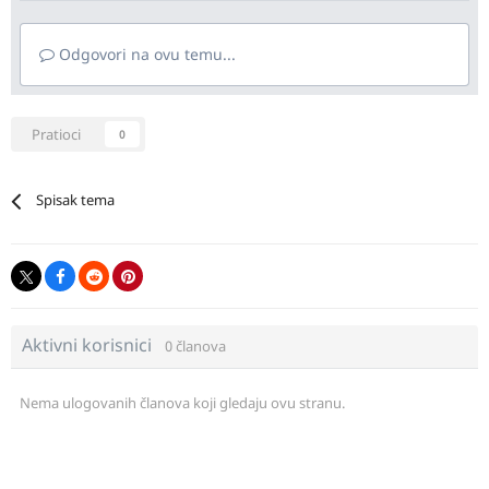
Odgovori na ovu temu...
Pratioci
0
Spisak tema
Aktivni korisnici
0 članova
Nema ulogovanih članova koji gledaju ovu stranu.