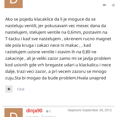
Ako se pojedu klacaklice da li je moguce da se
nasteluju ventili, jer pokusavam vec mesec dana da
nastelujem, stelujem ventile na 0,6mm, postavim na
T-tacku i kad sve nastelujem , okrenem rucno magnet
ide pola kruga i zakaci nece ni makac , , kad
rastelujem usisne ventile i stavim ih na 0,80 ne
zakacinje , ali je veliki zazor.samo mi se javlja problem
kod usisnih gde vrh bregaste udari u klackalicu i nece
dalje, trazi veci zazor, a pri vecem zazoru se mnogo
cuju.Sta bi mogao da bude problem.Hvala unapred
Citat
dinja90
Napisano
Septembar 28, 2012
0
U prolazu, 25 postova