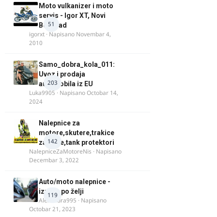
Moto vulkanizer i moto
servis - Igor XT, Novi
51
Beograd
igorxt
· Napisano
Novembar 4,
2010
Samo_dobra_kola_011:
Uvoz i prodaja
203
automobila iz EU
Luka9905
· Napisano
Octobar 14,
2024
Nalepnice za
motore,skutere,trakice
142
za felne,tank protektori
NalepniceZaMotoreNis
· Napisano
Decembar 3, 2022
Auto/moto nalepnice -
izrada po želji
119
Alexandra995
· Napisano
Octobar 21, 2023