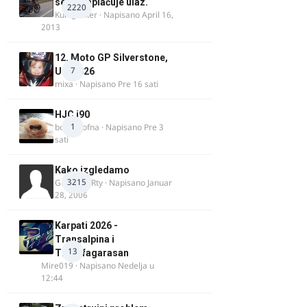
se ne naplaćuje ulaz.
2220
Kum_Mixer
· Napisano
April 16,
2013
12. Moto GP Silverstone,
7
UK, 2026
mixa
· Napisano
Pre 16 sati
HJC i90
1
bobi_krofna
· Napisano
Pre 3
sati
Kako izgledamo
3215
Guest diRRty · Napisano
Januar
28, 2006
Karpati 2026 -
Transalpina i
13
Transfagarasan
Mire019
· Napisano
Nedelja u
12:44