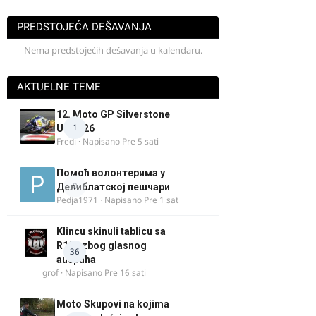
PREDSTOJEĆA DEŠAVANJA
Nema predstojećih dešavanja u kalendaru.
AKTUELNE TEME
12. Moto GP Silverstone
1
UK 2026
Fredi
· Napisano
Pre 5 sati
Помоћ волонтерима у
0
Делиблатској пешчари
Pedja1971
· Napisano
Pre 1 sat
Klincu skinuli tablicu sa
R125 zbog glasnog
36
auspuha
grof
· Napisano
Pre 16 sati
Moto Skupovi na kojima