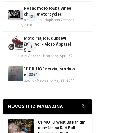
Nosač moto točka Wheel
chock motorcycles
181
blacksmith
· Napisano
Octobar
17, 2018
Moto majice, duksevi,
šuškavci - Moto Apparel
1
SRB
Lucky George
· Napisano
April 27
" BOKILIĆ " servis, prodaja
3364
delova
bokilic
· Napisano
Maj 29, 2011
NOVOSTI IZ MAGAZINA
CFMOTO West Balkan tim
uspešan na Red Bull