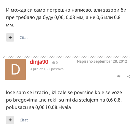
И можда си само погрешно написао, али зазори би
пре требало да буду 0,06, 0,08 мм, а не 0,6 или 0,8
мм.
Citat
dinja90
Napisano
Septembar 28, 2012
0
U prolazu, 25 postova
lose sam se izrazio , izlizale se povrsine koje se voze
po bregovima...ne rekli su mi da stelujem na 0,6 0,8,
pokusacu sa 0,06 i 0,08.Hvala
Citat