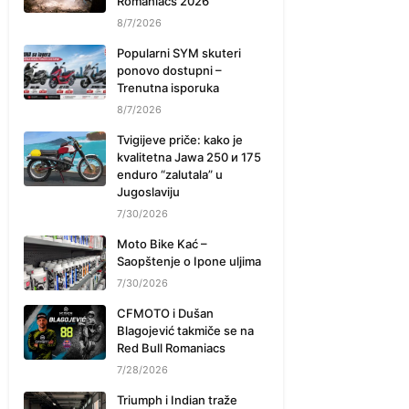
Romaniacs 2026
8/7/2026
Popularni SYM skuteri
ponovo dostupni –
Trenutna isporuka
8/7/2026
Tvigijeve priče: kako je
kvalitetna Jawa 250 и 175
enduro “zalutala” u
Jugoslaviju
7/30/2026
Moto Bike Kać –
Saopštenje o Ipone uljima
7/30/2026
CFMOTO i Dušan
Blagojević takmiče se na
Red Bull Romaniacs
7/28/2026
Triumph i Indian traže