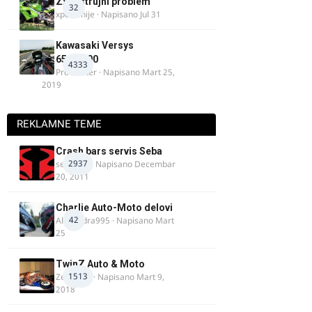
Zx9r strujni problem
32
xpetronije
· Napisano
Jul 31
Kawasaki Versys
650/1000
4333
ProMaster
· Napisano
Mart 25,
2019
REKLAMNE TEME
Crash bars servis Seba
2937
seba011
· Napisano
Decembar
20, 2011
Charlie Auto-Moto delovi
42
Alexandra995
· Napisano
Mart
25
TwinZ Auto & Moto
1513
Zeljkamp
· Napisano
Mart 9,
2018