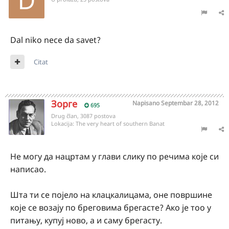
Dal niko nece da savet?
Citat
Зорге
Napisano
Septembar 28, 2012
695
Drug član, 3087 postova
Lokacija:
The very heart of southern Banat
Не могу да нацртам у глави слику по речима које си
написао.
Шта ти се појело на клацкалицама, оне површине
које се возају по бреговима брегасте? Ако је тоо у
питању, купуј ново, а и саму брегасту.